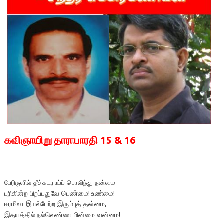
கவிஞாயிறு தாராபாரதி 15 & 16
பேரிருளில் தீச்சுடராய்ப் பொலிந்து நன்மை
புரிகின்ற பிறப்பதுவே பெண்மை! உண்மை!
ஈரமிலா இயல்பேற்ற இரும்புத் தன்மை,
இதயத்தில் நல்லெண்ண மின்மை வன்மை!