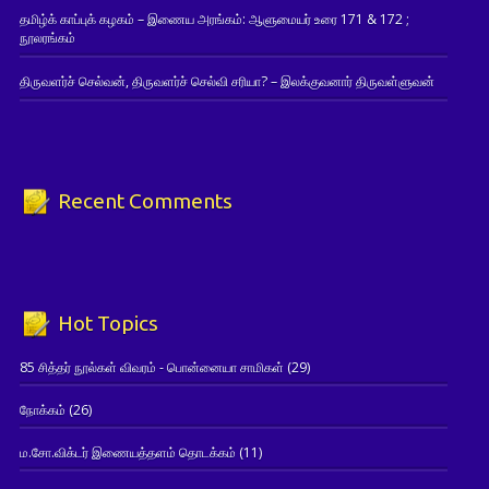
தமிழ்க் காப்புக் கழகம் – இணைய அரங்கம்: ஆளுமையர் உரை 171 & 172 ;
நூலரங்கம்
திருவளர்ச் செல்வன், திருவளர்ச் செல்வி சரியா? – இலக்குவனார் திருவள்ளுவன்
Recent Comments
Hot Topics
85 சித்தர் நூல்கள் விவரம் - பொன்னையா சாமிகள்
(29)
நோக்கம்
(26)
ம.சோ.விக்டர் இணையத்தளம் தொடக்கம்
(11)