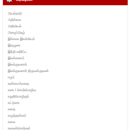
அயல்நாடு
அறிக்கை
அறிவியல்
அழைப்பிதழ்
இக்கால இலக்கியம்
இதழுரை
இந்தி எதிர்ப்பு
இலக்கணம்
இலக்குவனார்
இலக்குவனார் திருவள்ளுவன்
ஈழம்
உண்மைக்கதை
உரை / சொற்பொழிவு
உறுதிமொழிஞர்
கட்டுரை
கதை
கருத்தரங்கம்
கலை
கலைச்சொற்கள்