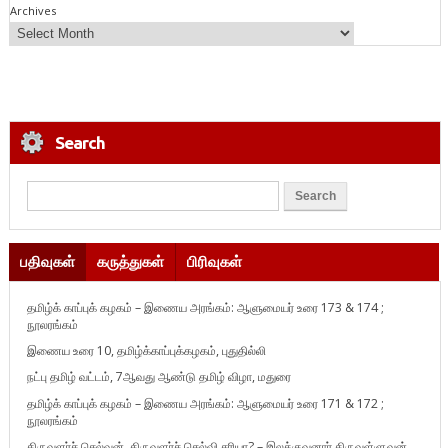
Archives
Search
பதிவுகள்
கருத்துகள்
பிரிவுகள்
தமிழ்க் காப்புக் கழகம் – இணைய அரங்கம்: ஆளுமையர் உரை 173 & 174 ;
நூலரங்கம்
இணைய உரை 10, தமிழ்க்காப்புக்கழகம், புதுதில்லி
நட்பு தமிழ் வட்டம், 7ஆவது ஆண்டு தமிழ் விழா, மதுரை
தமிழ்க் காப்புக் கழகம் – இணைய அரங்கம்: ஆளுமையர் உரை 171 & 172 ;
நூலரங்கம்
திருவளர்ச் செல்வன், திருவளர்ச் செல்வி சரியா? – இலக்குவனார் திருவள்ளுவன்