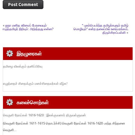
«
ஐநா மனித உரிமைப் பேரவையும்
“ புலம்பெயர்ந்த தமிழர்களும் தமிழ்
ஈழத்தமிழர் நீதியும்: அடுத்தது என்ன?
மொழியும்” என்ற தலைப்பில் உரையரங்கம்,
திருச்சிராப்பள்ளி
»
இதழுரைகள்
தமிழை விலக்கும் தனிப்பிரிவு
எழுத்தைச் சிதைக்கும் மனச்சிதைவர்கள் வீழ்க!
கலைச்சொற்கள்
வெருளி நோய்கள் 1616-1620 : இலக்குவனார் திருவள்ளுவன்
(வெருளி நோய்கள் 1611-1615 தொடர்ச்சி) வெருளி நோய்கள் 1616-1620 பரந்த சிந்தனை
வெருளி...