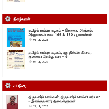
நிகழ்வுகள்
தமிழ்க் காப்புக் கழகம் – இணைய அரங்கம்:
ஆளுமையர் உரை 169 & 170 ; நூலரங்கம்
08 July 2026
தமிழ்க் காப்புக் கழகம், புது தில்லிக் கிளை,
இணைய அரங்கு உரை – 9
07 July 2026
கட்டுரை
திருவளர்ச் செல்வன், திருவளர்ச் செல்வி சரியா?
– இலக்குவனார் திருவள்ளுவன்
21 July 2026