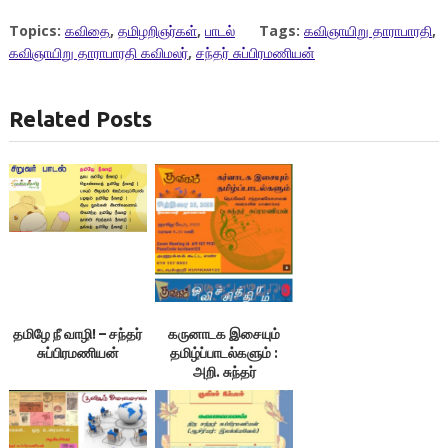
Topics:
கவிதை
,
தமிழறிஞர்கள்
,
பாடல்
Tags:
கவிஞாயிறு தாராபாரதி
,
கவிஞாயிறு தாராபாரதி கவிமலர்
,
சந்தர் சுப்பிரமணியன்
Related Posts
தமிழே நீ வாழி! – சந்தர்
கருனாடக இசையும்
சுப்பிரமணியன்
தமிழ்ப்பாடல்களும் :
அறி. சுந்தர்
சுப்பிரமணியன்