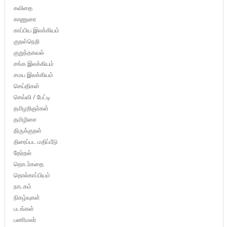
கவிதை
காணுரை
காப்பிய இலக்கியம்
குறள்நெறி
குறுந்தகவல்
சங்க இலக்கியம்
சமய இலக்கியம்
செய்திகள்
செவ்வி / பேட்டி
தமிழறிஞர்கள்
தமிழிசை
திருக்குறள்
திரைப்பட மதிப்பீடு
தேர்தல்
தொடர்கதை
தொல்காப்பியம்
நாடகம்
நிகழ்வுகள்
படங்கள்
பணிமலர்