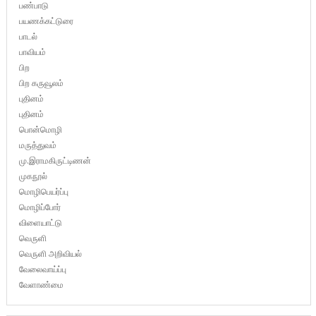
பண்பாடு
பயணக்கட்டுரை
பாடல்
பாவியம்
பிற
பிற கருவூலம்
புதினம்
புதினம்
பொன்மொழி
மருத்துவம்
மு.இராமகிருட்டிணன்
முகநூல்
மொழிபெயர்ப்பு
மொழிப்போர்
விளையாட்டு
வெருளி
வெருளி அறிவியல்
வேலைவாய்ப்பு
வேளாண்மை