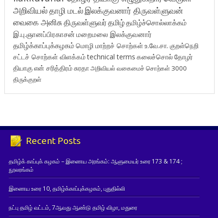
அறிவியல்
தாழி மடல்
இலக்குவனார் திருவள்ளுவன்
வைகை அனிசு
திருவள்ளுவர்
தமிழ்
தமிழ்ச்சொல்லாக்கம்
இ.பு.ஞானப்பிரகாசன்
மறைமலை இலக்குவனார்
தமிழ்க்காப்புக்கழகம்
மொழி மாற்றச் சொற்கள்
உ.வே.சா.
குறள்நெறி
சட்டச் சொற்கள் விளக்கம்
technical terms
கலைச்சொல்
தோழர்
தியாகு
என் சரித்திரம்
சுரதா
அறிவியல் வகைமைச் சொற்கள் 3000
திருக்குறள்
Recent Posts
தமிழ்க் காப்புக் கழகம் – இணைய அரங்கம்: ஆளுமையர் உரை 173 & 174 ;
நூலரங்கம்
இணைய உரை 10, தமிழ்க்காப்புக்கழகம், புதுதில்லி
நட்பு தமிழ் வட்டம், 7ஆவது ஆண்டு தமிழ் விழா, மதுரை