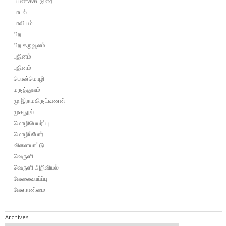
பயணக்கட்டுரை
பாடல்
பாவியம்
பிற
பிற கருவூலம்
புதினம்
புதினம்
பொன்மொழி
மருத்துவம்
மு.இராமகிருட்டிணன்
முகநூல்
மொழிபெயர்ப்பு
மொழிப்போர்
விளையாட்டு
வெருளி
வெருளி அறிவியல்
வேலைவாய்ப்பு
வேளாண்மை
Archives