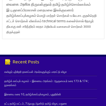
வைகை அனிசு
திருவள்ளுவர்
தமிழ்
தமிழ்ச்சொல்லாக்கம்
இ.பு.ஞானப்பிரகாசன்
மறைமலை இலக்குவனார்
தமிழ்க்காப்புக்கழகம்
மொழி மாற்றச் சொற்கள்
உ.வே.சா.
குறள்நெறி
சட்டச் சொற்கள் விளக்கம்
technical terms
கலைச்சொல்
தோழர்
தியாகு
என் சரித்திரம்
சுரதா
அறிவியல் வகைமைச் சொற்கள் 3000
திருக்குறள்
Recent Posts
கவிஞர் புத்தேரி தானப்பன் அவர்களுக்குப் பாராட்டு விழா
தமிழ்க் காப்புக் கழகம் – இணைய அரங்கம்: ஆளுமையர் உரை 173 & 174 ;
நூலரங்கம்
இணைய உரை 10, தமிழ்க்காப்புக்கழகம், புதுதில்லி
நட்பு தமிழ் வட்டம், 7ஆவது ஆண்டு தமிழ் விழா, மதுரை