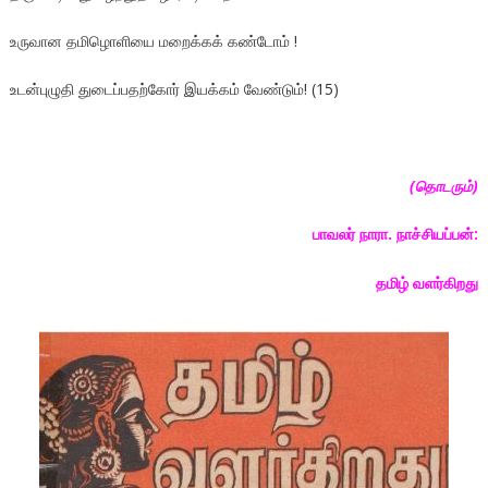
உருவான தமிழொளியை மறைக்கக் கண்டோம் !
உடன்புழுதி துடைப்பதற்கோர் இயக்கம் வேண்டும்! (15)
(
தொடரும்)
பாவலர் நாரா. நாச்சியப்பன்:
தமிழ் வளர்கிறது