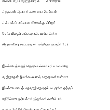
விளையாடும் எழுத்தாளர் கூட்ட மொன்றாம் !
அந்தநாள் ஆபாசக் கதையை யெல்லாம்
அச்சாக்கி மலிவான விலைக்கு விற்றுச்
செந்தமிழைப் பரப்புவதாய்ப் பசப்பு கின்ற
சிறுவணிகர் கூட்டந்தான் மற்றென் றாகும்! (13)
இலக்கியத்தைத் தெருவெல்லாம் பரப்ப வென்றே
எழுந்ததோர் இயக்கமெனில், தெருவின் பேச்சை
இலக்கியமாய்த் தொகுத்தெழுதிப் பெருக்கு தற்கும்
எதிரியென ஒரியக்கம் இருக்கக் கண்டோம்.
கலக்கமின்றித் தெளிவான நீர்கு டிக்கக்