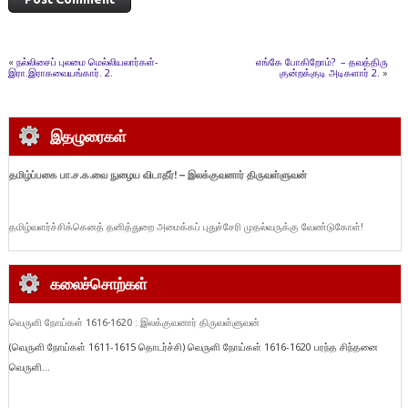
«
நல்லிசைப் புலமை மெல்லியலார்கள்-
எங்கே போகிறோம்? – தவத்திரு
இரா.இராகவையங்கார். 2.
குன்றக்குடி அடிகளார் 2.
»
இதழுரைகள்
தமிழ்ப்பகை பா.ச.க.வை நுழைய விடாதீர்!
– இலக்குவனார் திருவள்ளுவன்
தமிழ்வளர்ச்சிக்கெனத் தனித்துறை அமைக்கப் புதுச்சேரி முதல்வருக்கு வேண்டுகோள்!
கலைச்சொற்கள்
வெருளி நோய்கள் 1616-1620 : இலக்குவனார் திருவள்ளுவன்
(வெருளி நோய்கள் 1611-1615 தொடர்ச்சி) வெருளி நோய்கள் 1616-1620 பரந்த சிந்தனை
வெருளி...