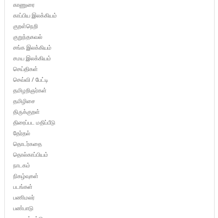
காணுரை
காப்பிய இலக்கியம்
குறள்நெறி
குறுந்தகவல்
சங்க இலக்கியம்
சமய இலக்கியம்
செய்திகள்
செவ்வி / பேட்டி
தமிழறிஞர்கள்
தமிழிசை
திருக்குறள்
திரைப்பட மதிப்பீடு
தேர்தல்
தொடர்கதை
தொல்காப்பியம்
நாடகம்
நிகழ்வுகள்
படங்கள்
பணிமலர்
பண்பாடு