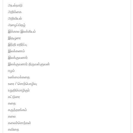
அயல்நாடு
அறிக்கை
அறிவியல்
அழைப்பிதழ்
இக்கால இலக்கியம்
இதழுரை
இந்தி எதிர்ப்பு
இலக்கணம்
இலக்குவனார்
இலக்குவனார் திருவள்ளுவன்
ஈழம்
உண்மைக்கதை
உரை / சொற்பொழிவு
உறுதிமொழிஞர்
கட்டுரை
கதை
கருத்தரங்கம்
கலை
கலைச்சொற்கள்
கவிதை