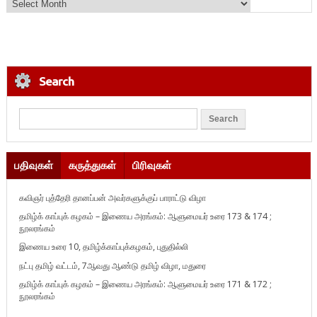
Search
பதிவுகள்
கருத்துகள்
பிரிவுகள்
கவிஞர் புத்தேரி தானப்பன் அவர்களுக்குப் பாராட்டு விழா
தமிழ்க் காப்புக் கழகம் – இணைய அரங்கம்: ஆளுமையர் உரை 173 & 174 ;
நூலரங்கம்
இணைய உரை 10, தமிழ்க்காப்புக்கழகம், புதுதில்லி
நட்பு தமிழ் வட்டம், 7ஆவது ஆண்டு தமிழ் விழா, மதுரை
தமிழ்க் காப்புக் கழகம் – இணைய அரங்கம்: ஆளுமையர் உரை 171 & 172 ;
நூலரங்கம்