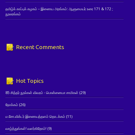
தமிழ்க் காப்புக் கழகம் – இணைய அரங்கம்: ஆளுமையர் உரை 171 & 172 ;
நூலரங்கம்
Recent Comments
Hot Topics
85 சித்தர் நூல்கள் விவரம் - பொன்னையா சாமிகள்
(29)
நோக்கம்
(26)
ம.சோ.விக்டர் இணையத்தளம் தொடக்கம்
(11)
வாழ்த்துங்கள்! வளர்கிறோம்!
(9)