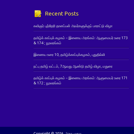
Recent Posts
கவிஞர் புத்தேரி தானப்பன் அவர்களுக்குப் பாராட்டு விழா
தமிழ்க் காப்புக் கழகம் – இணைய அரங்கம்: ஆளுமையர் உரை 173
& 174 ; நூலரங்கம்
இணைய உரை 10, தமிழ்க்காப்புக்கழகம், புதுதில்லி
நட்பு தமிழ் வட்டம், 7ஆவது ஆண்டு தமிழ் விழா, மதுரை
தமிழ்க் காப்புக் கழகம் – இணைய அரங்கம்: ஆளுமையர் உரை 171
& 172 ; நூலரங்கம்
Copyright © 2026. அகர முதல