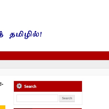
!-
Search