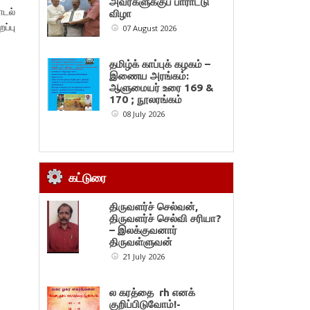
அவர்களுக்குப் பாராட்டு
ாடல்
விழா
ப்பு
07 August 2026
தமிழ்க் காப்புக் கழகம் –
இணைய அரங்கம்:
ஆளுமையர் உரை 169 &
170 ; நூலரங்கம்
08 July 2026
கட்டுரை
திருவளர்ச் செல்வன்,
திருவளர்ச் செல்வி சரியா?
– இலக்குவனார்
திருவள்ளுவன்
21 July 2026
ல கரத்தை rh எனக்
குறிப்பிடுவோம்!-