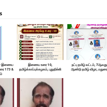
s
ம் – இணைய
இணைய உரை 10,
நட்பு தமிழ் வட்டம், 7ஆவது
உரை 173 &
தமிழ்க்காப்புக்கழகம், புதுதில்லி
ஆண்டு தமிழ் விழா, மதுர
ம்