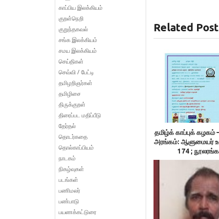
காப்பிய இலக்கியம்
குறள்நெறி
Related Post
குறுந்தகவல்
சங்க இலக்கியம்
சமய இலக்கியம்
செய்திகள்
செவ்வி / பேட்டி
தமிழறிஞர்கள்
தமிழிசை
திருக்குறள்
திரைப்பட மதிப்பீடு
தேர்தல்
தமிழ்க் காப்புக் கழக
தொடர்கதை
அரங்கம்: ஆளுமையர் 
தொல்காப்பியம்
174 ; நூலரங்க
நாடகம்
நிகழ்வுகள்
படங்கள்
பணிமலர்
பண்பாடு
பயணக்கட்டுரை