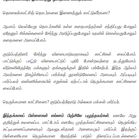
தொலைக்காட்சித் தொடர்களை இணைத்துக் காட்டுவீர்களா?
ஆமாம். வெவ்வேறு தொடர்களில் உள்ள கதைமாந்தர்கள் சந்திப்பது போலும்
ஏதேனும் சிக்கல்களைச் சேர்ந்து அவிழ்ப்பதுபோலும் உதவிக் கொள்வதுபோலும்
கதைகளை அமைப்போம்.
குடும்பத்தினர் சேர்ந்து விளையாடுவதாகவும் காட்சிகள் வைப்போம்.
பாட்டுக்குப் பா
ட்
டு விளையாட்டுப் புதிர் போன்றவற்றை நடத்துவோம்.
வீடுகளிலிருந்தே மக்களும் தங்களுக்குள் இதில் பங்கேற்பர். இந்த ஆர்வம்
அவர்களை நிகழ்ச்சியைப் பார்க்கத் தூண்டுகோலாய் அமையும். அப்படியும்
பார்ப்பவர் எண்ணிக்கையில் சறுக்கல் ஏற்பட்டால் நெருக்கமான காட்சிகளை
வைப்போம்.
நெருக்கமான காட்சிகளா? குடும்பத்தோடு அல்லவா மக்கள் பார்ப்பர்.
இந்தக்காலப் பிள்ளைகள் எல்லாம் பிஞ்சிலே பழுத்தவர்கள்
. எனவே அது
குறித்துக் கவலைப்பட மாட்டோம். எனவே, முத்தக்காட்சிகளையும் நெருங்கிய
கட்டியணைப்புகளையும் ஆவலுடன்தான் அனைவரும் பார்ப்பர். இதற்குப்
பின்னணியாக நெருக்கமான நேரத்தில் பாடும் திரைப்படப்பாடல்களைப்