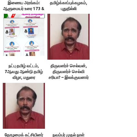
இணைய அரங்கம்:
தமிழ்க்காப்புக்கழகம்,
ஆளுமையர் உரை 173 &
புதுதில்லி
174 ; நூலரங்கம்
நட்பு தமிழ் வட்டம்,
திருவளர்ச் செல்வன்,
7ஆவது ஆண்டு தமிழ்
திருவளர்ச் செல்வி
விழா, மதுரை
சரியா? – இலக்குவனார்
திருவள்ளுவன்
தோழமைக் கட்சியினர்
நவம்பர் முதல் நாள்