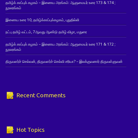
தமிழ்க் காப்புக் கழகம் – இணைய அரங்கம்: ஆளுமையர் உரை 173 & 174 ;
நூலரங்கம்
இணைய உரை 10, தமிழ்க்காப்புக்கழகம், புதுதில்லி
நட்பு தமிழ் வட்டம், 7ஆவது ஆண்டு தமிழ் விழா, மதுரை
தமிழ்க் காப்புக் கழகம் – இணைய அரங்கம்: ஆளுமையர் உரை 171 & 172 ;
நூலரங்கம்
திருவளர்ச் செல்வன், திருவளர்ச் செல்வி சரியா? – இலக்குவனார் திருவள்ளுவன்
Recent Comments
Hot Topics