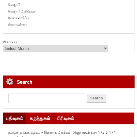
வெருளி
வெருளி அறிவியல்
வேலைவாய்ப்பு
வேளாண்மை
Archives
Search
பதிவுகள்
கருத்துகள்
பிரிவுகள்
தமிழ்க் காப்புக் கழகம் – இணைய அரங்கம்: ஆளுமையர் உரை 173 & 174 ;