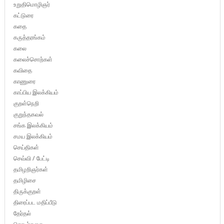
உறுதிமொழிஞர்
கட்டுரை
கதை
கருத்தரங்கம்
கலை
கலைச்சொற்கள்
கவிதை
காணுரை
காப்பிய இலக்கியம்
குறள்நெறி
குறுந்தகவல்
சங்க இலக்கியம்
சமய இலக்கியம்
செய்திகள்
செவ்வி / பேட்டி
தமிழறிஞர்கள்
தமிழிசை
திருக்குறள்
திரைப்பட மதிப்பீடு
தேர்தல்