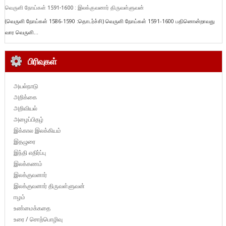
வெருளி நோய்கள் 1591-1600 : இலக்குவனார் திருவள்ளுவன்
(வெருளி நோய்கள் 1586-1590 :தொடர்ச்சி) வெருளி நோய்கள் 1591-1600 பதினொன்றாவது
வார வெருளி...
பிரிவுகள்
அயல்நாடு
அறிக்கை
அறிவியல்
அழைப்பிதழ்
இக்கால இலக்கியம்
இதழுரை
இந்தி எதிர்ப்பு
இலக்கணம்
இலக்குவனார்
இலக்குவனார் திருவள்ளுவன்
ஈழம்
உண்மைக்கதை
உரை / சொற்பொழிவு