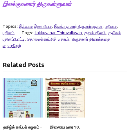
இலக்குவனார் திருவள்ளுவன்
Topics:
இக்கால இலக்கியம்
,
இலக்குவனார் திருவள்ளுவன்
,
புதினம்
,
புதினம்
Tags:
Ilakkuvanar Thiruvalluvan
,
குறும்புதினம்
,
குவிகம்
புதினப்போட்டி
,
தொலைக்காட்சித் தொடர்
,
விருதாளர் திரைக்கதை
எழுதுகிறார்
Related Posts
தமிழ்க் காப்புக் கழகம் –
இணைய உரை 10,