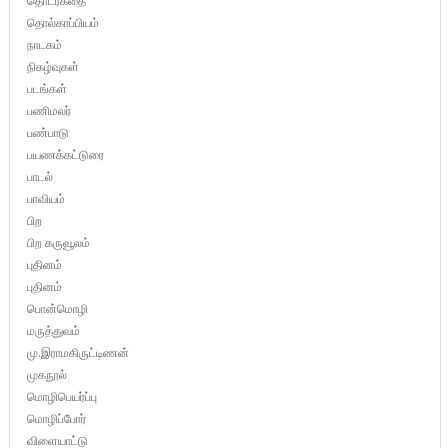
தொடர்கதை
தொல்காப்பியம்
நாடகம்
நிகழ்வுகள்
படங்கள்
பணிமலர்
பண்பாடு
பயணக்கட்டுரை
பாடல்
பாவியம்
பிற
பிற கருவூலம்
புதினம்
புதினம்
பொன்மொழி
மருத்துவம்
மு.இராமகிருட்டிணன்
முகநூல்
மொழிபெயர்ப்பு
மொழிப்போர்
விளையாட்டு