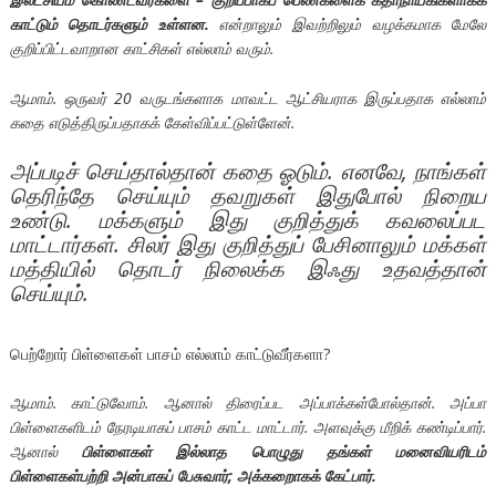
காட்டும் தொடர்களும் உள்ளன.
என்றாலும் இவற்றிலும் வழக்கமாக மேலே
குறிப்பிட்டவாறான காட்சிகள் எல்லாம் வரும்.
ஆமாம். ஒருவர் 20 வருடங்களாக மாவட்ட ஆட்சியராக இருப்பதாக எல்லாம்
கதை எடுத்திருப்பதாகக் கேள்விப்பட்டுள்ளேன்.
அப்படிச் செய்தால்தான் கதை ஓடும். எனவே, நாங்கள்
தெரிந்தே செய்யும் தவறுகள் இதுபோல் நிறைய
உண்டு. மக்களும் இது குறித்துக் கவலைப்பட
மாட்டார்கள். சிலர் இது குறித்துப் பேசினாலும் மக்கள்
மத்தியில் தொடர் நிலைக்க இஃது உதவத்தான்
செய்யும்.
பெற்றோர் பிள்ளைகள் பாசம் எல்லாம் காட்டுவீர்களா?
ஆமாம். காட்டுவோம். ஆனால் திரைப்பட அப்பாக்கள்போல்தான். அப்பா
பிள்ளைகளிடம் நேரடியாகப் பாசம் காட்ட மாட்டார். அளவுக்கு மீறிக் கண்டிப்பார்.
ஆனால்
பிள்ளைகள் இல்லாத பொழுது தங்கள் மனைவியரிடம்
பிள்ளைகள்பற்றி அன்பாகப் பேசுவார்; அக்கறைாகக் கேட்பார்.