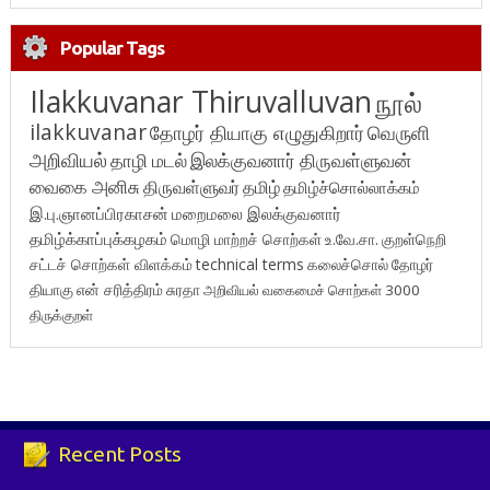
Popular Tags
Ilakkuvanar Thiruvalluvan
நூல்
ilakkuvanar
தோழர் தியாகு எழுதுகிறார்
வெருளி
அறிவியல்
தாழி மடல்
இலக்குவனார் திருவள்ளுவன்
வைகை அனிசு
திருவள்ளுவர்
தமிழ்
தமிழ்ச்சொல்லாக்கம்
இ.பு.ஞானப்பிரகாசன்
மறைமலை இலக்குவனார்
தமிழ்க்காப்புக்கழகம்
மொழி மாற்றச் சொற்கள்
உ.வே.சா.
குறள்நெறி
சட்டச் சொற்கள் விளக்கம்
technical terms
கலைச்சொல்
தோழர்
தியாகு
என் சரித்திரம்
சுரதா
அறிவியல் வகைமைச் சொற்கள் 3000
திருக்குறள்
Recent Posts