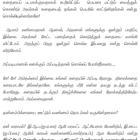
கதையைப் படமாக்குவதாகக் கூறிவிட்டுப் பெயரை மட்டும் வைத்துக்
கொண்டு அவர்கள் கதையைத் தங்கள் பெயரில் காட்டுகிறார்கள் என்று
சொல்லியுள்ளார்களே!
ஆமாம் உண்மைதான். ஆனால், அதனால் எங்களுக்கு ஒன்றும் பாதிப்பு
இல்லை. அவர்கள் கேட்ட பணத்தைக் கொடுத்துக் கதையை வாங்கி
விட்டோம். அதற்குப் பிறகு ஒன்றும் சொல்ல இயலாது என்று சொல்லி
விடுவோம்.
அப்படியானால் எனக்கும் அப்படித்தான் சொல்லப் போகிறீர்களாட,
சே! சே! அதெல்லாம் இல்லை. உங்கள் கதையில் அப்படி நேராது. திரைக்கதை
உரையாடலே நீங்கள்தானே. உங்களுக்கு மீறி என்ன தவறு நடந்து விடப்
போகிறது. கதையில் நடக்கும் நிகழ்ச்சிகளை எங்கள் நோக்கத்திற்கேற்ப
மாற்றுவோம். அவ்வளவுதான்.
தன்னம்பிக்கையை ஊட்டும் வண்ணம் தொடர்கள் வருகின்றனவா?
ஏன் வராமல்? இ.ஆ.ப.(ஐ.ஏ.எசு) ஆகி மாவட்ட ஆட்சியராக வேண்டும், இ.கா.ப.
(ஐ.பி.எசு.) ஆகிக் காவல் கண்காணிப்பாளர்(எசு.பி.) ஆக வேண்டும் என்று
இலட்சியம் கொண்டவர்களை – குறிப்பாகப் பெண்களைக் கதாநாயகிகளாகக்