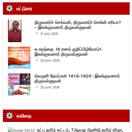
கட்டுரை
திருவளர்ச் செல்வன், திருவளர்ச் செல்வி சரியா?
– இலக்குவனார் திருவள்ளுவன்
21 July 2026
ல கரத்தை rh எனக் குறிப்பிடுவோம்!-
இலக்குவனார் திருவள்ளுவன்
24 June 2026
வெருளி நோய்கள் 1616-1620 : இலக்குவனார்
திருவள்ளுவன்
23 June 2026
கவிதை
நட்பு தமிழ் வட்டம், 7ஆவது ஆண்டு தமிழ் விழா,