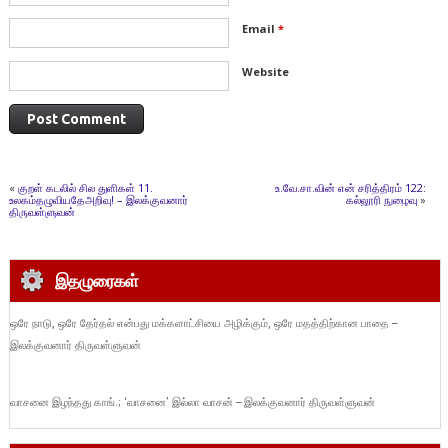
Email
*
Website
«
குறள் கடலில் சில துளிகள் 11.
உ.வே.சா.வின் என் சரித்திரம் 122:
உலகம்தழுவியதேஅறிவு! – இலக்குவனார்
கல்லூரி நுழைவு
»
திருவள்ளுவன்
இதழுரைகள்
ஒரே நாடு, ஒரே தேர்தல் என்பது மக்களாட்சியை அழிக்கும், ஒரே மதத்திற்கான பாதை –
இலக்குவனார் திருவள்ளுவன்
வாசனை இழந்தது காங்.; ‘வாசனை’ இல்லா வாசன் – இலக்குவனார் திருவள்ளுவன்