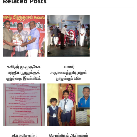
Related Posts
கவிஞர் மு.முருகேசு
பாவலர்
எழுதிய நூலுக்குக்
கருமலைத்தமிழாழன்
குழந்தை இலக்கியப்
நூலுக்குப் பரிசு
பரிசு
புதியதரிசனம் :
தொல்லியல் ஆய்வாளர்