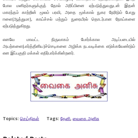
போல மனிதர்களுக்குத் தோல் அரிப்பினை ஏற்படுத்துவதுடன் இதன்
மகரந்தம் காற்றின் மூலம் பரவி, அதை மூக்கால் நுகர நேரிடும் போது
ஈளை(ஆத்துமா), காய்ச்சல் மற்றும் நுரையீரல் தொடர்பான நோய்களை
ஏற்படுத்துகிறது.
எனவே மாவட்ட நிருவாகம் போர்க்கால அடிப்படையில்
அயற்களை(பார்த்தீனிய)ச்செடிகளை அழிக்க நடவடிக்கை எடுக்கவேண்டும்
என இப்பகுதி மக்கள் எதிர்பார்க்கின்றனர்.
Topics:
செய்திகள்
Tags:
தேனி
,
வைகை அனிசு