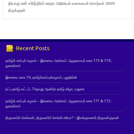
தியாகு
என் சரித்திரம்
சுரதா
அறிவியல் வகைமைச் சொற்கள் 3000
திருக்குறள்
Recent Posts
தமிழ்க் காப்புக் கழகம் – இணைய அரங்கம்: ஆளுமையர் உரை 173 & 174 ;
நூலரங்கம்
இணைய உரை 10, தமிழ்க்காப்புக்கழகம், புதுதில்லி
நட்பு தமிழ் வட்டம், 7ஆவது ஆண்டு தமிழ் விழா, மதுரை
தமிழ்க் காப்புக் கழகம் – இணைய அரங்கம்: ஆளுமையர் உரை 171 & 172 ;
நூலரங்கம்
திருவளர்ச் செல்வன், திருவளர்ச் செல்வி சரியா? – இலக்குவனார் திருவள்ளுவன்