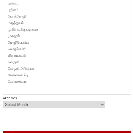
புதினம்
புதினம்
பொன்மொழி
மருத்துவம்
மு.இராமகிருட்டிணன்
முகநூல்
மொழிபெயர்ப்பு
மொழிப்போர்
விளையாட்டு
வெருளி
வெருளி அறிவியல்
வேலைவாய்ப்பு
வேளாண்மை
Archives