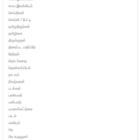
சமய இலக்கியம்
செய்திகள்
செவ்வி / பேட்டி
தமிழறிஞர்கள்
தமிழிசை
திருக்குறள்
திரைப்பட மதிப்பீடு
தேர்தல்
தொடர்கதை
தொல்காப்பியம்
நாடகம்
நிகழ்வுகள்
படங்கள்
பணிமலர்
பண்பாடு
பயணக்கட்டுரை
பாடல்
பாவியம்
பிற
பிற கருவூலம்