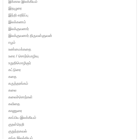
இக்கால இலக்கியம்
இதழுரை
இந்தி எதிர்ப்பு
இலக்கணம்
இலக்குவனார்
இலக்குவனார் திருவள்ளுவன்
ஈழம்
உண்மைக்கதை
உரை / சொற்பொழிவு
உறுதிமொழிஞர்
கட்டுரை
கதை
கருத்தரங்கம்
கலை
கலைச்சொற்கள்
கவிதை
காணுரை
காப்பிய இலக்கியம்
குறள்நெறி
குறுந்தகவல்
சங்க இலக்கியம்