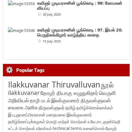
கவிஞர் முடியரசனின் பூங்கொடி : 98: கோமகன்
வியப்பு
20 July 2025
கவிஞர் முடியரசனின் பூங்கொடி : 97. இயல் 20.
பெருநிலக்கிழார் வாழ்த்திய காதை
13 July 2025
Popular Tags
Ilakkuvanar Thiruvalluvan
நூல்
ilakkuvanar
தோழர் தியாகு எழுதுகிறார்
வெருளி
அறிவியல்
தாழி மடல்
இலக்குவனார் திருவள்ளுவன்
வைகை அனிசு
திருவள்ளுவர்
தமிழ்
தமிழ்ச்சொல்லாக்கம்
இ.பு.ஞானப்பிரகாசன்
மறைமலை இலக்குவனார்
தமிழ்க்காப்புக்கழகம்
மொழி மாற்றச் சொற்கள்
உ.வே.சா.
குறள்நெறி
சட்டச் சொற்கள் விளக்கம்
technical terms
கலைச்சொல்
தோழர்