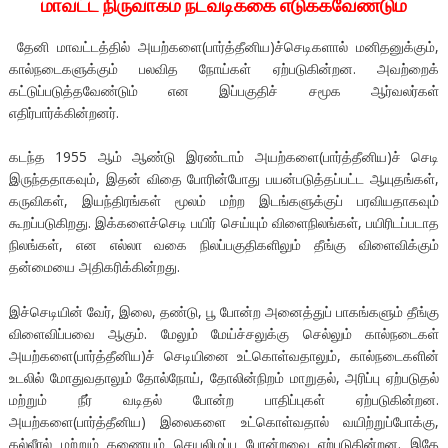
மாவட்ட நிருவாகம் நடவடிக்கை எடுக்கவேண்டும்
தேனி மாவட்டத்தில் அயற்களை(பார்த்தீனிய)ச்செடிகளால் மனிதனுக்கும்,
கால்நடைகளுக்கும் பலவித நோய்கள் ஏற்படுகின்றன. அவற்றைக்
கட்டுப்படுத்தவேண்டும் என இப்பகுதிச் சமூக ஆர்வலர்கள்
எதிர்பார்க்கின்றனர்.
கடந்த 1955 ஆம் ஆண்டு இரண்டாம் அயற்களை(பார்த்தீனிய)ச் செடி
இருந்ததாகவும், இதன் விதை போரின்போது பயன்படுத்தப்பட்ட ஆயுதங்கள்,
கருவிகள், இயந்திரங்கள் மூலம் மற்ற இடங்களுக்குப் பரவியதாகவும்
கூறப்படுகிறது. இக்களைச்செடி பயிர் செய்யும் விளைநிலங்கள், பயிரிடப்படாத
நிலங்கள், என எல்லா வகை நிலப்பகுதிகளிலும் தீங்கு விளைவிக்கும்
தன்மையை அதிகரிக்கின்றது.
இச்செடியின் வேர், இலை, தண்டு, பூ போன்ற அனைத்துப் பாகங்களும் தீங்கு
விளைவிப்பவை ஆகும். மேலும் மேய்ச்சலுக்கு செல்லும் கால்நடைகள்
அயற்களை(பார்த்தீனிய)ச் செடியினை உட்கொள்வதாலும், கால்நடைகளின்
உடலில் மோதுவதாலும் தோல்நோய், தோலின்நிறம் மாறுதல், அரிப்பு ஏற்படுதல்
மற்றும் நீர் வடிதல் போன்ற பாதிப்புகள் ஏற்படுகின்றன.
அயற்களை(பார்த்தீனிய) இலைகளை உட்கொள்வதால் வயிற்றுப்போக்கு,
கல்லீரல் மற்றும் கணையம் செயலிழப்பு போன்றவை ஏற்படுகின்றன. இதே