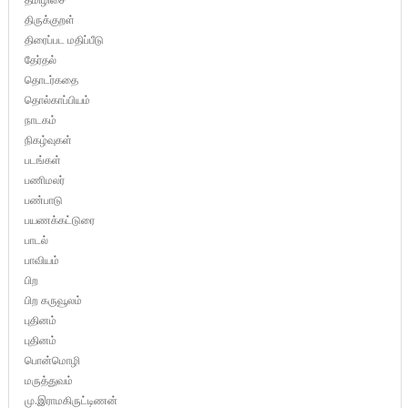
திருக்குறள்
திரைப்பட மதிப்பீடு
தேர்தல்
தொடர்கதை
தொல்காப்பியம்
நாடகம்
நிகழ்வுகள்
படங்கள்
பணிமலர்
பண்பாடு
பயணக்கட்டுரை
பாடல்
பாவியம்
பிற
பிற கருவூலம்
புதினம்
புதினம்
பொன்மொழி
மருத்துவம்
மு.இராமகிருட்டிணன்