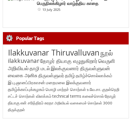
பெருநிலக்கிழார் வாழ்த்திய காதை
13 July 2025
Popular Tags
Ilakkuvanar Thiruvalluvan
நூல்
ilakkuvanar
தோழர் தியாகு எழுதுகிறார்
வெருளி
அறிவியல்
தாழி மடல்
இலக்குவனார் திருவள்ளுவன்
வைகை அனிசு
திருவள்ளுவர்
தமிழ்
தமிழ்ச்சொல்லாக்கம்
இ.பு.ஞானப்பிரகாசன்
மறைமலை இலக்குவனார்
தமிழ்க்காப்புக்கழகம்
மொழி மாற்றச் சொற்கள்
உ.வே.சா.
குறள்நெறி
சட்டச் சொற்கள் விளக்கம்
technical terms
கலைச்சொல்
தோழர்
தியாகு
என் சரித்திரம்
சுரதா
அறிவியல் வகைமைச் சொற்கள் 3000
திருக்குறள்