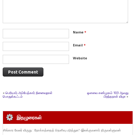
Name
*
Email
*
Website
«
பெரியார்-அம்பேத்கார் நினைவுநாள்
ஔவை சண்முகம் 103 ஆவது
பொதுக்கூட்டம்
பிறந்தநாள் விழா
»
இதழுரைகள்
சிங்கார வேலர் விருது : நோக்கத்தைத் தெளிவு படுத்துக! -இலக்குவனார் திருவள்ளுவன்