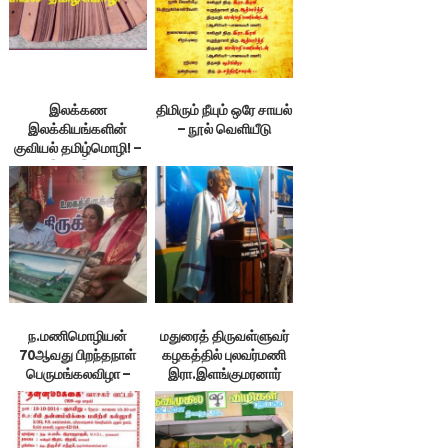
இலக்கண
திமிரும் நீயும் ஒரே சாயல்
இலக்கியங்களின்
– நூல் வெளியீடு
குவியல் தமிழ்மொழி! –
இரா. இரவி
ந.மணிமொழியன்
மதுரைத் திருவள்ளுவர்
70ஆவது பிறந்தநாள்
கழகத்தில் புலவர்மணி
பெருமங்கலவிழா –
இரா.இளங்குமரனார்
படங்கள்.