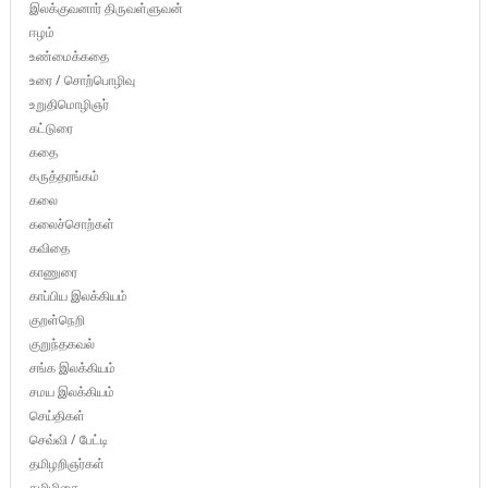
இலக்குவனார் திருவள்ளுவன்
ஈழம்
உண்மைக்கதை
உரை / சொற்பொழிவு
உறுதிமொழிஞர்
கட்டுரை
கதை
கருத்தரங்கம்
கலை
கலைச்சொற்கள்
கவிதை
காணுரை
காப்பிய இலக்கியம்
குறள்நெறி
குறுந்தகவல்
சங்க இலக்கியம்
சமய இலக்கியம்
செய்திகள்
செவ்வி / பேட்டி
தமிழறிஞர்கள்
தமிழிசை