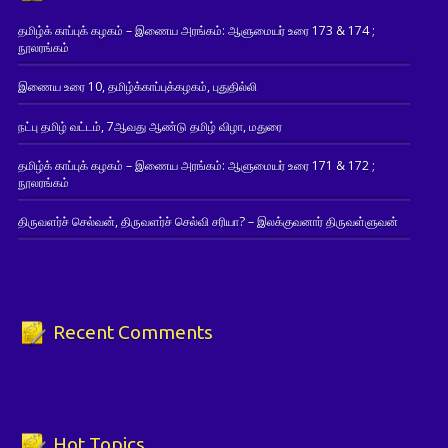
தமிழ்க் காப்புக் கழகம் – இணைய அரங்கம்: ஆளுமையர் உரை 173 & 174 ;
நூலரங்கம்
இணைய உரை 10, தமிழ்க்காப்புக்கழகம், புதுதில்லி
நட்பு தமிழ் வட்டம், 7ஆவது ஆண்டு தமிழ் விழா, மதுரை
தமிழ்க் காப்புக் கழகம் – இணைய அரங்கம்: ஆளுமையர் உரை 171 & 172 ;
நூலரங்கம்
திருவளர்ச் செல்வன், திருவளர்ச் செல்வி சரியா? – இலக்குவனார் திருவள்ளுவன்
Recent Comments
Hot Topics