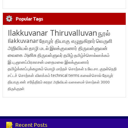
Popular Tags
Ilakkuvanar Thiruvalluvan
நூல்
ilakkuvanar
தோழர் தியாகு எழுதுகிறார்
வெருளி
அறிவியல்
தாழி மடல்
இலக்குவனார் திருவள்ளுவன்
வைகை அனிசு
திருவள்ளுவர்
தமிழ்
தமிழ்ச்சொல்லாக்கம்
இ.பு.ஞானப்பிரகாசன்
மறைமலை இலக்குவனார்
தமிழ்க்காப்புக்கழகம்
மொழி மாற்றச் சொற்கள்
உ.வே.சா.
குறள்நெறி
சட்டச் சொற்கள் விளக்கம்
technical terms
கலைச்சொல்
தோழர்
தியாகு
என் சரித்திரம்
சுரதா
அறிவியல் வகைமைச் சொற்கள் 3000
திருக்குறள்
Recent Posts