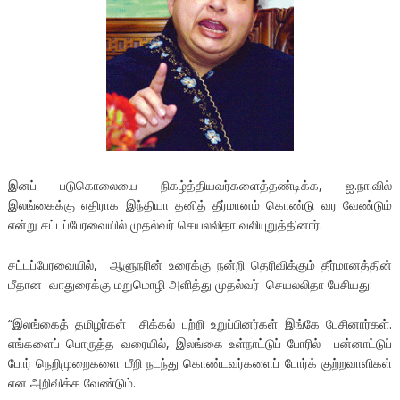
இனப் படுகொலையை நிகழ்த்தியவர்களைத்தண்டிக்க, ஐ.நா.வில்
இலங்கைக்கு எதிராக இந்தியா தனித் தீர்மானம் கொண்டு வர வேண்டும்
என்று சட்டப்பேரவையில் முதல்வர் செயலலிதா வலியுறுத்தினார்.
சட்டப்பேரவையில், ஆளுநரின் உரைக்கு நன்றி தெரிவிக்கும் தீர்மானத்தின்
மீதான வாதுரைக்கு மறுமொழி அளித்து முதல்வர் செயலலிதா பேசியது:
“இலங்கைத் தமிழர்கள் சிக்கல் பற்றி உறுப்பினர்கள் இங்கே பேசினார்கள்.
எங்களைப் பொருத்த வரையில், இலங்கை உள்நாட்டுப் போரில் பன்னாட்டுப்
போர் நெறிமுறைகளை மீறி நடந்து கொண்டவர்களைப் போர்க் குற்றவாளிகள்
என அறிவிக்க வேண்டும்.