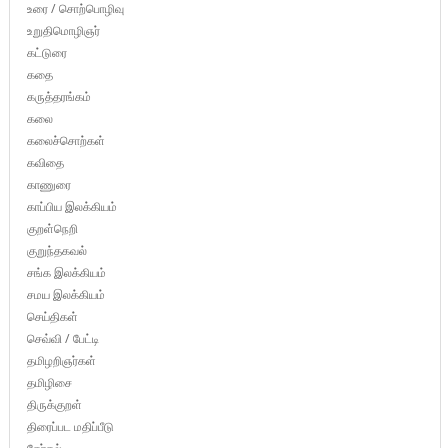
உரை / சொற்பொழிவு
உறுதிமொழிஞர்
கட்டுரை
கதை
கருத்தரங்கம்
கலை
கலைச்சொற்கள்
கவிதை
காணுரை
காப்பிய இலக்கியம்
குறள்நெறி
குறுந்தகவல்
சங்க இலக்கியம்
சமய இலக்கியம்
செய்திகள்
செவ்வி / பேட்டி
தமிழறிஞர்கள்
தமிழிசை
திருக்குறள்
திரைப்பட மதிப்பீடு