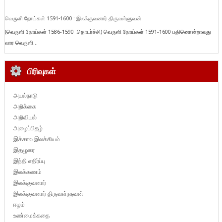
வெருளி நோய்கள் 1591-1600 : இலக்குவனார் திருவள்ளுவன்
(வெருளி நோய்கள் 1586-1590 :தொடர்ச்சி) வெருளி நோய்கள் 1591-1600 பதினொன்றாவது
வார வெருளி...
பிரிவுகள்
அயல்நாடு
அறிக்கை
அறிவியல்
அழைப்பிதழ்
இக்கால இலக்கியம்
இதழுரை
இந்தி எதிர்ப்பு
இலக்கணம்
இலக்குவனார்
இலக்குவனார் திருவள்ளுவன்
ஈழம்
உண்மைக்கதை