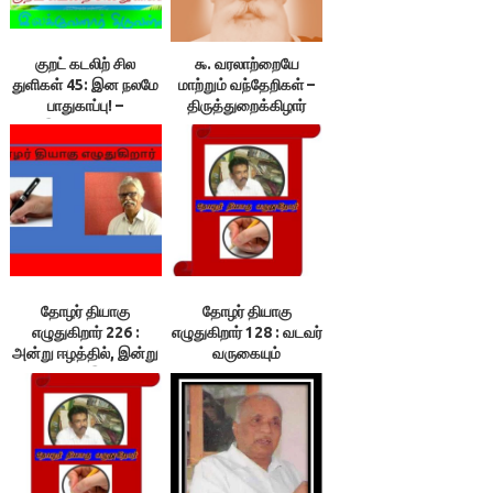
குறட் கடலிற் சில
௯. வரலாற்றையே
துளிகள் 45: இன நலமே
மாற்றும் வந்தேறிகள் –
பாதுகாப்பு! –
திருத்துறைக்கிழார்
இலக்குவனார்
திருவள்ளுவன்
தோழர் தியாகு
தோழர் தியாகு
எழுதுகிறார் 226 :
எழுதுகிறார் 128 : வடவர்
அன்று ஈழத்தில், இன்று
வருகையும்
மணிப்பூரில் இனவழிப்பு
தமிழ்நாடும்.3