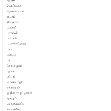
தேர்தல்
தொடர்கதை
தொல்காப்பியம்
நாடகம்
நிகழ்வுகள்
படங்கள்
பணிமலர்
பண்பாடு
பயணக்கட்டுரை
பாடல்
பாவியம்
பிற
பிற கருவூலம்
புதினம்
புதினம்
பொன்மொழி
மருத்துவம்
மு.இராமகிருட்டிணன்
முகநூல்
மொழிபெயர்ப்பு
மொழிப்போர்