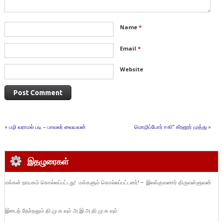
Name
*
Email
*
Website
«
பழி வராமல் படி – பாவலர் வையவன்
மொழிப்போர் ஈகி” கீரனூர் முத்து
»
இதழுரைகள்
மக்கள் நாயகம் கொல்லப்பட்டது! மக்களும் கொல்லப்பட்டனர்! – இலக்குவனார் திருவள்ளுவன்
இடைத் தேர்தலும் தி.மு.க.வும் அ.இ.அ.தி.மு.க.வும்