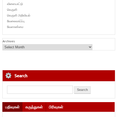
விளையாட்டு
வெருளி
வெருளி அறிவியல்
வேலைவாய்ப்பு
வேளாண்மை
Archives
Search
பதிவுகள்
கருத்துகள்
பிரிவுகள்