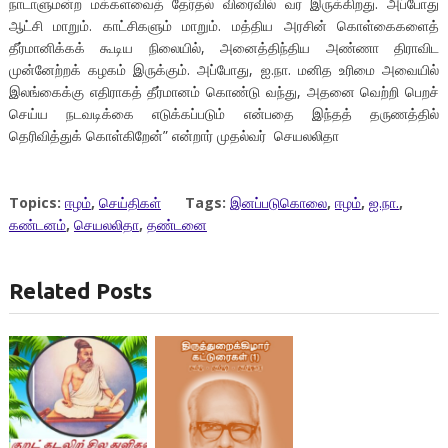
நாடாளுமன்ற மக்களவைத் தேர்தல் விரைவில் வர இருக்கிறது. அப்போது
ஆட்சி மாறும். காட்சிகளும் மாறும். மத்திய அரசின் கொள்கைகளைத்
தீர்மானிக்கக் கூடிய நிலையில், அனைத்திந்திய அண்ணா திராவிட
முன்னேற்றக் கழகம் இருக்கும். அப்போது, ஐ.நா. மனித உரிமை அவையில்
இலங்கைக்கு எதிராகத் தீர்மானம் கொண்டு வந்து, அதனை வெற்றி பெறச்
செய்ய நடவடிக்கை எடுக்கப்படும் என்பதை இந்தத் தருணத்தில்
தெரிவித்துக் கொள்கிறேன்” என்றார் முதல்வர் ‌செயலலிதா
Topics:
ஈழம்
,
செய்திகள்
Tags:
இனப்படுகொலை
,
ஈழம்
,
ஐ.நா.
,
கண்டனம்
,
செயலலிதா
,
தண்டனை
Related Posts