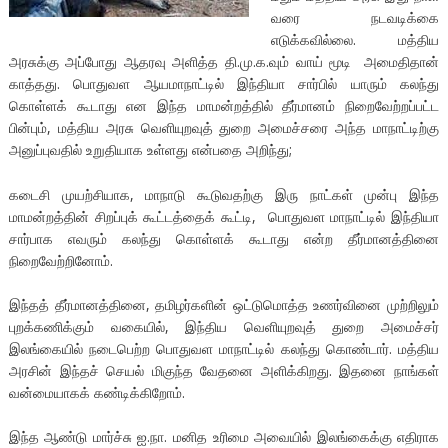
வரை நடவடிக்கை
எடுக்கவில்லை. மத்திய
அரசுக்கு அப்போது ஆதரவு அளித்த தி.மு.க.வும் வாய் மூடி அமைதிதான்
காத்தது. பொதுவள ஆயமாநாட்டில் இந்தியா சார்பில் யாரும் கலந்து
கொள்ளக் கூடாது என இந்த மாமன்றத்தில் தீர்மானம் நிறைவேற்றப்பட்ட
பின்பும், மத்திய அரசு வெளியுறவுத் துறை அமைச்சரை அந்த மாநாட்டிற்கு
அனுப்புவதில் உறுதியாக உள்ளது என்பதை அறிந்து;
கடைசி முயற்சியாக, மாநாடு கூடுவதற்கு இரு நாட்கள் முன்பு இந்த
மாமன்றத்தின் சிறப்புக் கூட்டத்தைக் கூட்டி, பொதுவள மாநாட்டில் இந்தியா
சார்பாக எவரும் கலந்து கொள்ளக் கூடாது என்ற தீர்மானத்தினை
நிறைவேற்றினோம்.
இந்தத் தீர்மானத்தினை, தமிழர்களின் ஒட்டுமொத்த உணர்வினை முற்றிலும்
புறக்கணிக்கும் வகையில், இந்திய வெளியுறவுத் துறை அமைச்சர்
இலங்கையில் நடைபெற்ற பொதுவள மாநாட்டில் கலந்து கொண்டார். மத்திய
அரசின் இந்தச் செயல் மிகுந்த வேதனை அளிக்கிறது. இதனை நாங்கள்
வன்மையாகக் கண்டிக்கிறோம்.
இந்த ஆண்டு மார்ச்சு ஐ.நா. மனித உரிமை அவ‌ையில் இலங்கைக்கு எதிராக