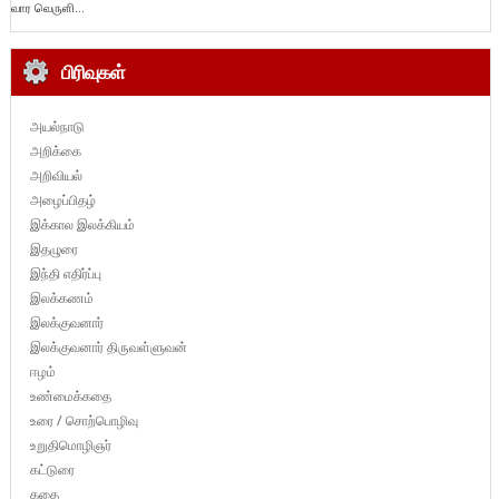
வார வெருளி...
பிரிவுகள்
அயல்நாடு
அறிக்கை
அறிவியல்
அழைப்பிதழ்
இக்கால இலக்கியம்
இதழுரை
இந்தி எதிர்ப்பு
இலக்கணம்
இலக்குவனார்
இலக்குவனார் திருவள்ளுவன்
ஈழம்
உண்மைக்கதை
உரை / சொற்பொழிவு
உறுதிமொழிஞர்
கட்டுரை
கதை