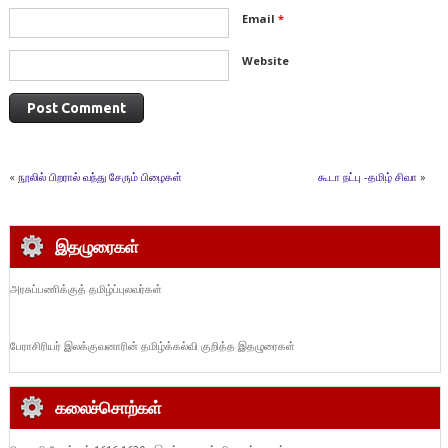
Email
*
Website
«
நூலில் பிறரால் வந்து சேரும் பிழைகள்
கூடா நட்பு -தமிழ் சிவா
»
இதழுரைகள்
அரசுப்பணிக்குத் தமிழ்ப்புலவர்கள்
பேராசிரியர் இலக்குவனாரின் தமிழ்க்கல்வி குறித்த இதழுரைகள்
கலைச்சொற்கள்