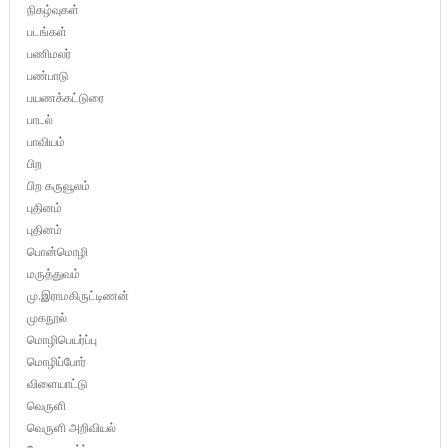
நிகழ்வுகள்
படங்கள்
பணிமலர்
பண்பாடு
பயணக்கட்டுரை
பாடல்
பாவியம்
பிற
பிற கருவூலம்
புதினம்
புதினம்
பொன்மொழி
மருத்துவம்
மு.இராமகிருட்டிணன்
முகநூல்
மொழிபெயர்ப்பு
மொழிப்போர்
விளையாட்டு
வெருளி
வெருளி அறிவியல்