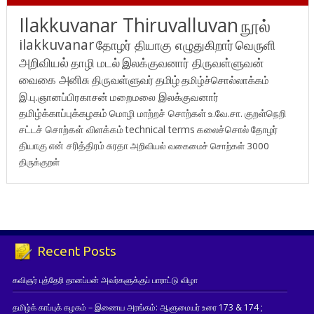
Ilakkuvanar Thiruvalluvan
நூல்
ilakkuvanar
தோழர் தியாகு எழுதுகிறார்
வெருளி
அறிவியல்
தாழி மடல்
இலக்குவனார் திருவள்ளுவன்
வைகை அனிசு
திருவள்ளுவர்
தமிழ்
தமிழ்ச்சொல்லாக்கம்
இ.பு.ஞானப்பிரகாசன்
மறைமலை இலக்குவனார்
தமிழ்க்காப்புக்கழகம்
மொழி மாற்றச் சொற்கள்
உ.வே.சா.
குறள்நெறி
சட்டச் சொற்கள் விளக்கம்
technical terms
கலைச்சொல்
தோழர்
தியாகு
என் சரித்திரம்
சுரதா
அறிவியல் வகைமைச் சொற்கள் 3000
திருக்குறள்
Recent Posts
கவிஞர் புத்தேரி தானப்பன் அவர்களுக்குப் பாராட்டு விழா
தமிழ்க் காப்புக் கழகம் – இணைய அரங்கம்: ஆளுமையர் உரை 173 & 174 ;