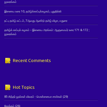
நூலரங்கம்
இணைய உரை 10, தமிழ்க்காப்புக்கழகம், புதுதில்லி
நட்பு தமிழ் வட்டம், 7ஆவது ஆண்டு தமிழ் விழா, மதுரை
தமிழ்க் காப்புக் கழகம் – இணைய அரங்கம்: ஆளுமையர் உரை 171 & 172 ;
நூலரங்கம்
Recent Comments
Hot Topics
85 சித்தர் நூல்கள் விவரம் - பொன்னையா சாமிகள்
(29)
நோக்கம்
(26)