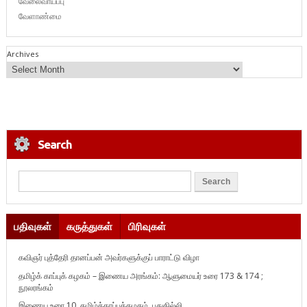
வேலைவாய்ப்பு
வேளாண்மை
Archives
Search
பதிவுகள்
கருத்துகள்
பிரிவுகள்
கவிஞர் புத்தேரி தானப்பன் அவர்களுக்குப் பாராட்டு விழா
தமிழ்க் காப்புக் கழகம் – இணைய அரங்கம்: ஆளுமையர் உரை 173 & 174 ;
நூலரங்கம்
இணைய உரை 10, தமிழ்க்காப்புக்கழகம், புதுதில்லி