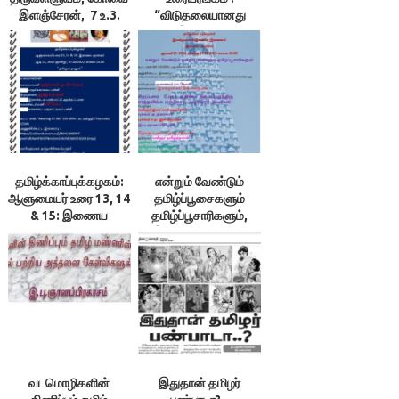
இளஞ்சேரன், 7 உ.3.
“விடுதலையானது
கல்வி ஏமம், 4.கேண்மை
இந்தியா!
ஏமம்
அடிமையானது
தமிழ்நாடு?”
தமிழ்க்காப்புக்கழகம்:
என்றும் வேண்டும்
ஆளுமையர் உரை 13, 14
தமிழ்ப்பூசைகளும்
& 15: இணைய
தமிழ்ப்பூசாரிகளும்,
அரங்கம்
இணைய அரங்கம்,
12.09.21
வடமொழிகளின்
இதுதான் தமிழர்