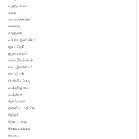
கருத்தரங்கம்
கலை
கலைச்சொற்கள்
கவிதை
காணுரை
காப்பிய இலக்கியம்
குறள்நெறி
குறுந்தகவல்
சங்க இலக்கியம்
சமய இலக்கியம்
செய்திகள்
செவ்வி / பேட்டி
தமிழறிஞர்கள்
தமிழிசை
திருக்குறள்
திரைப்பட மதிப்பீடு
தேர்தல்
தொடர்கதை
தொல்காப்பியம்
நாடகம்