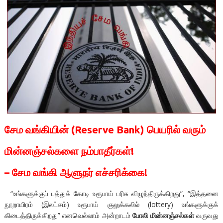
சேம
வங்கியின் (
Reserve Bank
) பெயரில் வரும்
மின்னஞ்சல்களை நம்பாதீர்கள்!
–
சேம
வங்கி ஆளுநர் எச்சரிக்கை!
“உங்களுக்குப் பத்துக் கோடி உரூபாய் பரிசு விழுந்திருக்கிறது”, “இத்தனை
நூறாயிரம் (இலட்சம்) உரூபாய் குலுக்கலில் (lottery) உங்களுக்குக்
கிடைத்திருக்கிறது” எனவெல்லாம் அன்றாடம்
போலி மின்னஞ்சல்கள்
வருவது