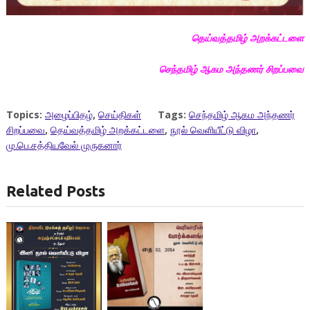
தெய்வத்தமிழ் அறக்கட்டளை
செந்தமிழ் ஆகம அந்தணர் சிறப்பவை
Topics:
அழைப்பிதழ்
,
செய்திகள்
Tags:
செந்தமிழ் ஆகம அந்தணர்
சிறப்பவை
,
தெய்வத்தமிழ் அறக்கட்டளை
,
நூல் வெளியீட்டு விழா
,
மு.பெ.சத்தியவேல் முருகனார்
Related Posts