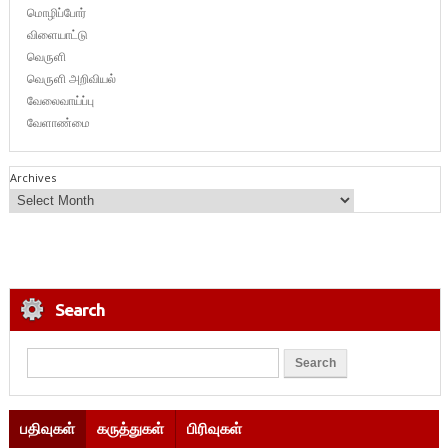
மொழிப்போர்
விளையாட்டு
வெருளி
வெருளி அறிவியல்
வேலைவாய்ப்பு
வேளாண்மை
Archives
Search
பதிவுகள்
கருத்துகள்
பிரிவுகள்