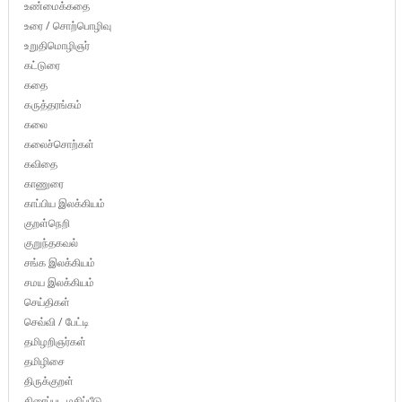
உண்மைக்கதை
உரை / சொற்பொழிவு
உறுதிமொழிஞர்
கட்டுரை
கதை
கருத்தரங்கம்
கலை
கலைச்சொற்கள்
கவிதை
காணுரை
காப்பிய இலக்கியம்
குறள்நெறி
குறுந்தகவல்
சங்க இலக்கியம்
சமய இலக்கியம்
செய்திகள்
செவ்வி / பேட்டி
தமிழறிஞர்கள்
தமிழிசை
திருக்குறள்
திரைப்பட மதிப்பீடு