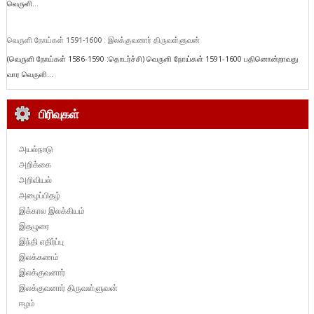
வெருளி...
வெருளி நோய்கள் 1591-1600 : இலக்குவனார் திருவள்ளுவன்
(வெருளி நோய்கள் 1586-1590 :தொடர்ச்சி) வெருளி நோய்கள் 1591-1600 பதினொன்றாவது
வார வெருளி...
பிரிவுகள்
அயல்நாடு
அறிக்கை
அறிவியல்
அழைப்பிதழ்
இக்கால இலக்கியம்
இதழுரை
இந்தி எதிர்ப்பு
இலக்கணம்
இலக்குவனார்
இலக்குவனார் திருவள்ளுவன்
ஈழம்