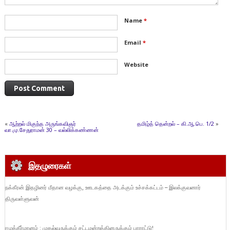
Name
*
Email
*
Website
«
ஆற்றல் மிகுந்த அருங்கவிஞர்
தமிழ்த் தென்றல் – கி.ஆ.பெ. 1/2
»
வா.மு.சேதுராமன் 30 – வல்லிக்கண்ணன்
இதழுரைகள்
நக்கீரன் இதழினர் மீதான வழக்கு, ஊடகத்தை அடக்கும் உச்சக்கட்டம் – இலக்குவனார்
திருவள்ளுவன்
ஈழத்தீர்மானம் : முதல்வருக்கும் சட்டமன்றத்தினருக்கும் பாராட்டு!