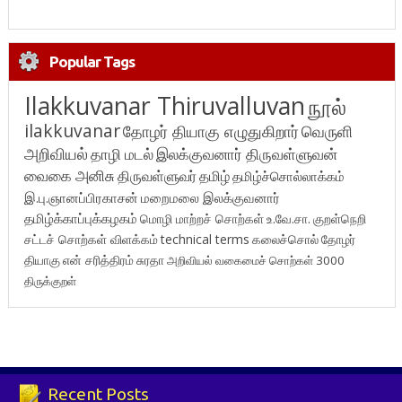
Popular Tags
Ilakkuvanar Thiruvalluvan
நூல்
ilakkuvanar
தோழர் தியாகு எழுதுகிறார்
வெருளி
அறிவியல்
தாழி மடல்
இலக்குவனார் திருவள்ளுவன்
வைகை அனிசு
திருவள்ளுவர்
தமிழ்
தமிழ்ச்சொல்லாக்கம்
இ.பு.ஞானப்பிரகாசன்
மறைமலை இலக்குவனார்
தமிழ்க்காப்புக்கழகம்
மொழி மாற்றச் சொற்கள்
உ.வே.சா.
குறள்நெறி
சட்டச் சொற்கள் விளக்கம்
technical terms
கலைச்சொல்
தோழர்
தியாகு
என் சரித்திரம்
சுரதா
அறிவியல் வகைமைச் சொற்கள் 3000
திருக்குறள்
Recent Posts