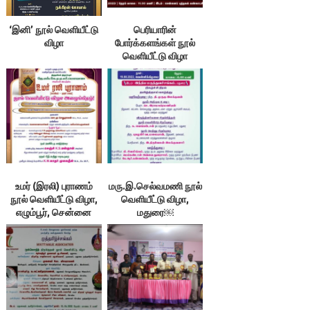
‘இனி’ நூல் வெளியீட்டு
பெரியாரின்
விழா
போர்க்களங்கள் நூல்
வெளியீட்டு விழா
உமர் (இரலி) புராணம்
மரு.இ.செல்வமணி நூல்
நூல் வெளியீட்டு விழா,
வெளியீட்டு விழா,
எழும்பூர், சென்னை
மதுரை￼