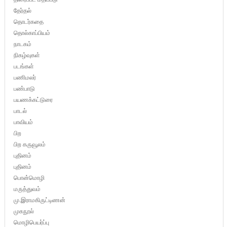
தேர்தல்
தொடர்கதை
தொல்காப்பியம்
நாடகம்
நிகழ்வுகள்
படங்கள்
பணிமலர்
பண்பாடு
பயணக்கட்டுரை
பாடல்
பாவியம்
பிற
பிற கருவூலம்
புதினம்
புதினம்
பொன்மொழி
மருத்துவம்
மு.இராமகிருட்டிணன்
முகநூல்
மொழிபெயர்ப்பு