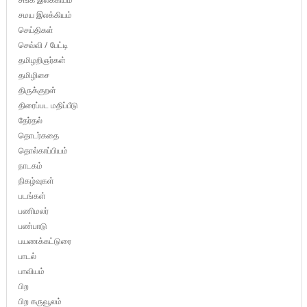
சமய இலக்கியம்
செய்திகள்
செவ்வி / பேட்டி
தமிழறிஞர்கள்
தமிழிசை
திருக்குறள்
திரைப்பட மதிப்பீடு
தேர்தல்
தொடர்கதை
தொல்காப்பியம்
நாடகம்
நிகழ்வுகள்
படங்கள்
பணிமலர்
பண்பாடு
பயணக்கட்டுரை
பாடல்
பாவியம்
பிற
பிற கருவூலம்