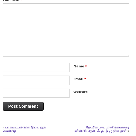
Name
*
Email
*
Website
«
பா.கலையரசியின் ஆய்வு நூல்
தேவகோட்டை மாணிக்கவாசகர்
வெளியீடு
பள்ளியில் தேசியக் குடற்புழு நீக்க நாள்
»