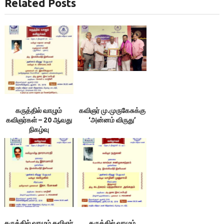
Related Posts
கருத்தில் வாழும்
கவிஞர் மு.முருகேசுக்கு
கவிஞர்கள் – 20 ஆவது
‘அன்னம் விருது’
நிகழ்வு
கருத்தில் வாழும் கவிஞர்
கருத்தில் வாழும்