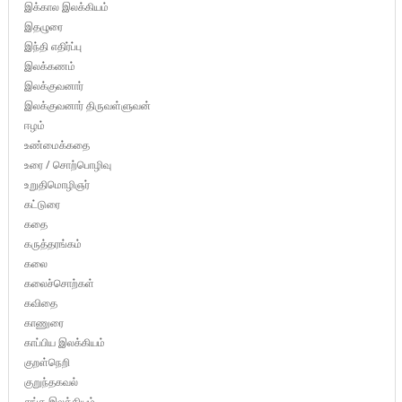
இக்கால இலக்கியம்
இதழுரை
இந்தி எதிர்ப்பு
இலக்கணம்
இலக்குவனார்
இலக்குவனார் திருவள்ளுவன்
ஈழம்
உண்மைக்கதை
உரை / சொற்பொழிவு
உறுதிமொழிஞர்
கட்டுரை
கதை
கருத்தரங்கம்
கலை
கலைச்சொற்கள்
கவிதை
காணுரை
காப்பிய இலக்கியம்
குறள்நெறி
குறுந்தகவல்
சங்க இலக்கியம்