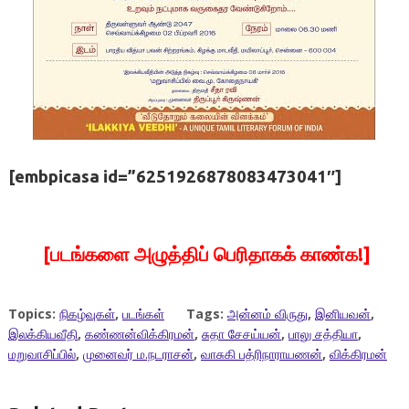
[embpicasa id=”6251926878083473041″]
[படங்களை அழுத்திப் பெரிதாகக் காண்க!]
Topics:
நிகழ்வுகள்
,
படங்கள்
Tags:
அன்னம் விருது
,
இனியவன்
,
இலக்கியவீதி
,
கண்ணன்விக்கிரமன்
,
சுதா சேசய்யன்
,
பாலு சத்தியா
,
மறுவாசிப்பில்
,
முனைவர் ம.நடராசன்
,
வாசுகி பத்ரிநாராயணன்
,
விக்கிரமன்