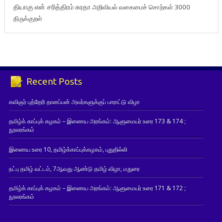
தியாகு
என் சரித்திரம்
சுரதா
அறிவியல் வகைமைச் சொற்கள் 3000
திருக்குறள்
Recent Posts
கவிஞர் புத்தேரி தானப்பன் அவர்களுக்குப் பாராட்டு விழா
தமிழ்க் காப்புக் கழகம் – இணைய அரங்கம்: ஆளுமையர் உரை 173 & 174 ;
நூலரங்கம்
இணைய உரை 10, தமிழ்க்காப்புக்கழகம், புதுதில்லி
நட்பு தமிழ் வட்டம், 7ஆவது ஆண்டு தமிழ் விழா, மதுரை
தமிழ்க் காப்புக் கழகம் – இணைய அரங்கம்: ஆளுமையர் உரை 171 & 172 ;
நூலரங்கம்