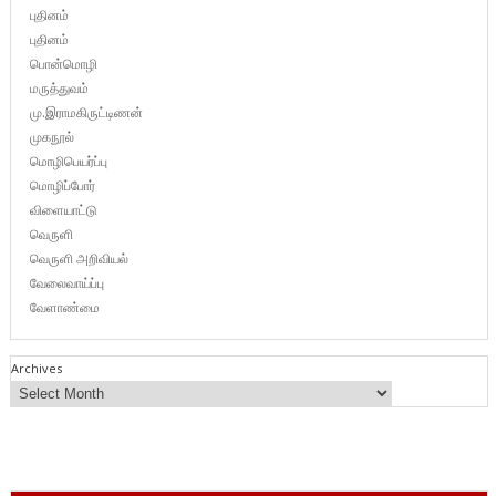
புதினம்
புதினம்
பொன்மொழி
மருத்துவம்
மு.இராமகிருட்டிணன்
முகநூல்
மொழிபெயர்ப்பு
மொழிப்போர்
விளையாட்டு
வெருளி
வெருளி அறிவியல்
வேலைவாய்ப்பு
வேளாண்மை
Archives