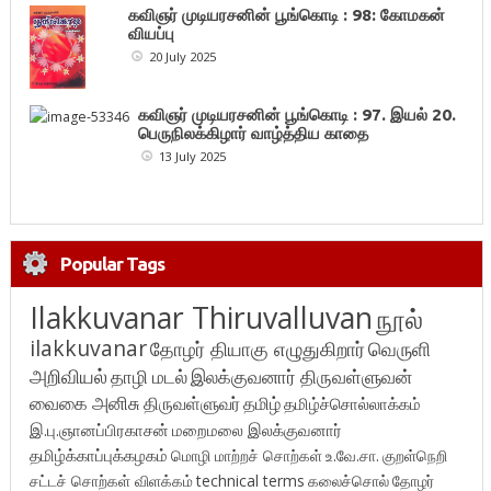
கவிஞர் முடியரசனின் பூங்கொடி : 98: கோமகன்
வியப்பு
20 July 2025
கவிஞர் முடியரசனின் பூங்கொடி : 97. இயல் 20.
பெருநிலக்கிழார் வாழ்த்திய காதை
13 July 2025
Popular Tags
Ilakkuvanar Thiruvalluvan
நூல்
ilakkuvanar
தோழர் தியாகு எழுதுகிறார்
வெருளி
அறிவியல்
தாழி மடல்
இலக்குவனார் திருவள்ளுவன்
வைகை அனிசு
திருவள்ளுவர்
தமிழ்
தமிழ்ச்சொல்லாக்கம்
இ.பு.ஞானப்பிரகாசன்
மறைமலை இலக்குவனார்
தமிழ்க்காப்புக்கழகம்
மொழி மாற்றச் சொற்கள்
உ.வே.சா.
குறள்நெறி
சட்டச் சொற்கள் விளக்கம்
technical terms
கலைச்சொல்
தோழர்