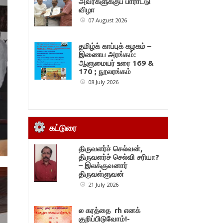
அவர்களுக்குப் பாராட்டு
விழா
07 August 2026
தமிழ்க் காப்புக் கழகம் –
இணைய அரங்கம்:
ஆளுமையர் உரை 169 &
170 ; நூலரங்கம்
08 July 2026
கட்டுரை
திருவளர்ச் செல்வன்,
திருவளர்ச் செல்வி சரியா?
– இலக்குவனார்
திருவள்ளுவன்
21 July 2026
ல கரத்தை rh எனக்
குறிப்பிடுவோம்!-