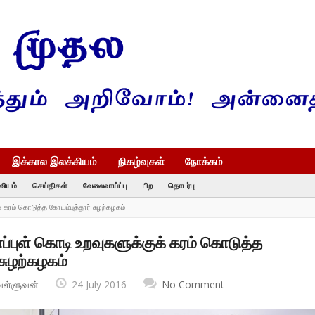
இக்கால இலக்கியம்
நிகழ்வுகள்
நோக்கம்
வியம்
செய்திகள்
வேலைவாய்ப்பு
பிற
தொடர்பு
 கரம் கொடுத்த கோயம்புத்தூர் சுழற்கழகம்
புள் கொடி உறவுகளுக்குக் கரம் கொடுத்த
சுழற்கழகம்
வள்ளுவன்
24 July 2016
No Comment