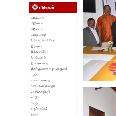
பிரிவுகள்
அயல்நாடு
அறிக்கை
அறிவியல்
அழைப்பிதழ்
இக்கால இலக்கியம்
இதழுரை
இந்தி எதிர்ப்பு
இலக்கணம்
இலக்குவனார்
இலக்குவனார் திருவள்ளுவன்
ஈழம்
உண்மைக்கதை
உரை / சொற்பொழிவு
உறுதிமொழிஞர்
கட்டுரை
கதை
கருத்தரங்கம்
கலை