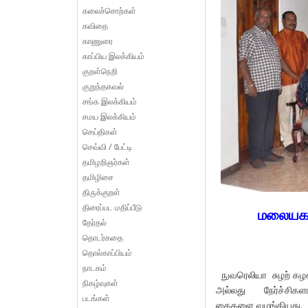
கலைச்சொற்கள்
கவிதை
காணுரை
காப்பிய இலக்கியம்
குறள்நெறி
குறுந்தகவல்
சங்க இலக்கியம்
சமய இலக்கியம்
செய்திகள்
செவ்வி / பேட்டி
தமிழறிஞர்கள்
தமிழிசை
திருக்குறள்
திரைப்பட மதிப்பீடு
மலையகத்
தேர்தல்
தொடர்கதை
தொல்காப்பியம்
நாடகம்
நுவரெலியா சுழற் கழக
நிகழ்வுகள்
அல்லது நேர்ச்சிகளால
படங்கள்
கைகளை வழங்கியது.