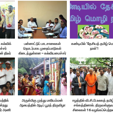
 கல்விக்
பன்னாட்டுப் பாடசாலைகள்
கண்டியில் ‘தேசியத் தமிழ் ம
ச்சர்
தொடர்பாக முறைப்பாடுகள்
நாள்’!
 திடீர்
கிடைத்துள்ளன – கல்வியமைச்சர்
வேலுசாமி
ற்றிக்
அருள்மிகு முத்து மாரியம்மன்
ஈழத்தில் வி.சி.பி.உலகத் தமிழ
்றது
ஆலயத்தில் ஆடிப் பூரத் திருவிழா
சங்கத்தினால். திருவள்ளுவ
ர் அணி
சிலைகள் 16 வழங்கப்பெற்ற