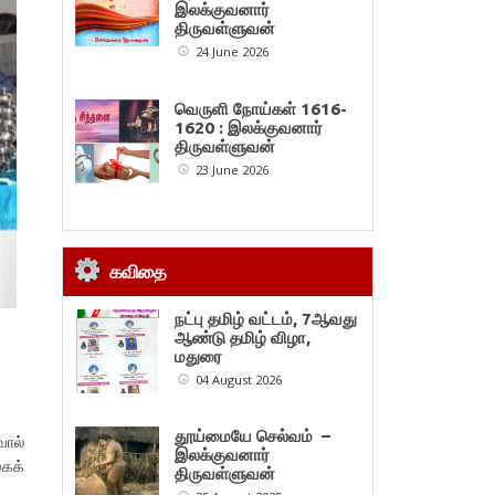
இலக்குவனார்
திருவள்ளுவன்
24 June 2026
வெருளி நோய்கள் 1616-
1620 : இலக்குவனார்
திருவள்ளுவன்
23 June 2026
கவிதை
நட்பு தமிழ் வட்டம், 7ஆவது
ஆண்டு தமிழ் விழா,
மதுரை
04 August 2026
தூய்மையே செல்வம் –
வால்
இலக்குவனார்
கைக்
திருவள்ளுவன்