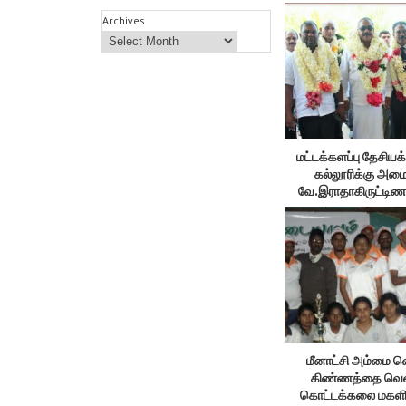
Archives
மட்டக்களப்பு தேசியக்
கல்லூரிக்கு அமை
வே.இராதாகிருட்டிணன்
வருகை
மீனாட்சி அம்மை வெ
கிண்ணத்தை வென
கொட்டக்கலை மகளி