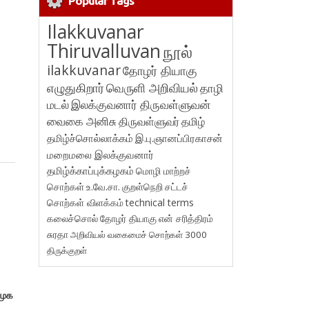
Popular Tags
Ilakkuvanar
Thiruvalluvan
நூல்
ilakkuvanar
தோழர் தியாகு
எழுதுகிறார்
வெருளி அறிவியல்
தாழி
மடல்
இலக்குவனார் திருவள்ளுவன்
வைகை அனிசு
திருவள்ளுவர்
தமிழ்
தமிழ்ச்சொல்லாக்கம்
இ.பு.ஞானப்பிரகாசன்
மறைமலை இலக்குவனார்
தமிழ்க்காப்புக்கழகம்
மொழி மாற்றச்
சொற்கள்
உ.வே.சா.
குறள்நெறி
சட்டச்
சொற்கள் விளக்கம்
technical terms
கலைச்சொல்
தோழர் தியாகு
என் சரித்திரம்
சுரதா
அறிவியல் வகைமைச் சொற்கள் 3000
திருக்குறள்
மூக