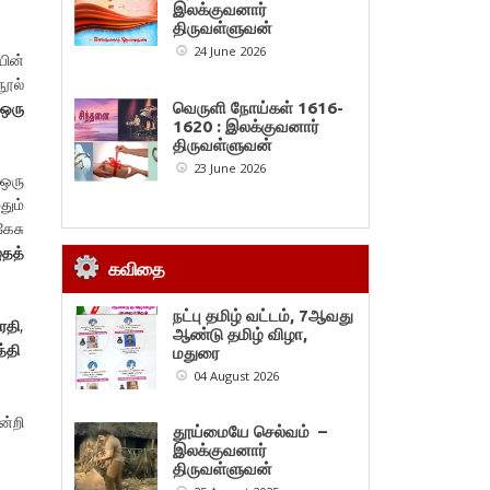
இலக்குவனார்
திருவள்ளுவன்
24 June 2026
யின்
நூல்
 ஒரு
வெருளி நோய்கள் 1616-
1620 : இலக்குவனார்
திருவள்ளுவன்
23 June 2026
 ஒரு
தும்
ேசு
ுதத்
கவிதை
நட்பு தமிழ் வட்டம், 7ஆவது
ாரதி
,
ஆண்டு தமிழ் விழா,
்தி
மதுரை
04 August 2026
ன்றி
தூய்மையே செல்வம் –
இலக்குவனார்
திருவள்ளுவன்