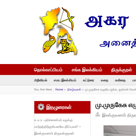
தொல்காப்பியம்
சங்க இலக்கியம்
திருக்குறள்
அறிவியல்
சமய இலக்கியம்
கட்டுரை
கதை
கவிதை
பா
You Are Here :
Home
»
நிகழ்வுகள்
»
மு.முருகேசு எழுதிய ஐக்கூ நூல்கள் வெள
மு.முருகேசு எ
இதழுரைகள்
இலக்குவனார் திரு
ச.ம.உ. பதினெண்மர் வழக்கு:
மாற்றத்திற்குரியனவே தீர்ப்புகள்! –
இலக்குவனார் திருவள்ளுவன்