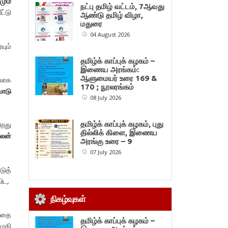
மும்
நட்பு தமிழ் வட்டம், 7ஆவது
ட்டு
ஆண்டு தமிழ் விழா,
மதுரை
04 August 2026
ும்
தமிழ்க் காப்புக் கழகம் –
இணைய அரங்கம்:
ஆளுமையர் உரை 169 &
தலாக
170 ; நூலரங்கம்
ோடு
08 July 2026
ிறது
தமிழ்க் காப்புக் கழகம், புது
தில்லிக் கிளை, இணைய
ாலன்
அரங்கு உரை – 9
07 July 2026
டுத்
ிட,
நிகழ்வுகள்
விதை
தமிழ்க் காப்புக் கழகம் –
ுதி