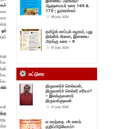
இணைய அரங்கம்:
்கச்
ஆளுமையர் உரை 169 &
170 ; நூலரங்கம்
ைகளை
08 July 2026
கமாக
ண்டு
 ஓர்
தமிழ்க் காப்புக் கழகம், புது
தில்லிக் கிளை, இணைய
டும்
அரங்கு உரை – 9
07 July 2026
்தது
க்கூ
ிஞர்
கட்டுரை
க்கூ
க்கூ
திருவளர்ச் செல்வன்,
லில்
திருவளர்ச் செல்வி சரியா?
– இலக்குவனார்
திருவள்ளுவன்
ென்
21 July 2026
ற்கு
றது.
ல கரத்தை rh எனக்
்ந்த
குறிப்பிடுவோம்!-