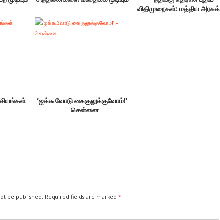
விதிமுறைகள்: மத்திய அரசுக்
தாலின் கண்டனம்
கசியங்கள்
‘ஐக்கூவோடு கைகுலுக்குவோம்!’
ை
– சென்னை
not be published.
Required fields are marked
*