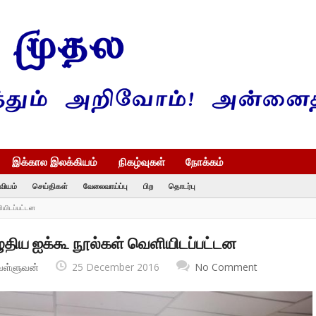
இக்கால இலக்கியம்
நிகழ்வுகள்
நோக்கம்
வியம்
செய்திகள்
வேலைவாய்ப்பு
பிற
தொடர்பு
ியிடப்பட்டன
ழுதிய ஐக்கூ நூல்கள் வெளியிடப்பட்டன
வள்ளுவன்
25 December 2016
No Comment