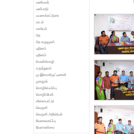
பணிமலர்
பண்பாடு
பயணக்கட்டுரை
பாடல்
பாவியம்
பிற
பிற கருவூலம்
புதினம்
புதினம்
பொன்மொழி
மருத்துவம்
மு.இராமகிருட்டிணன்
முகநூல்
மொழிபெயர்ப்பு
மொழிப்போர்
விளையாட்டு
வெருளி
வெருளி அறிவியல்
வேலைவாய்ப்பு
வேளாண்மை