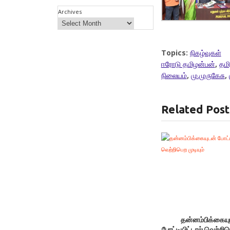
Archives
Topics:
நிகழ்வுகள்
ஈரோடு தமிழன்பன்
,
தமி
நிலையம்
,
மு.முருகேசு
,
Related Post
தன்னம்பிக்கையு
போட்டியிட்டால் வெற்றிபெ