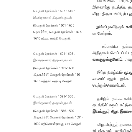
சென்னை. மார்கழி 
இணைந்து நடத்திய தமி
வெருளி நோய்கள் 1607-1610 :
விழா திருவான்மியூர் ப
இலக்குவனார் திருவள்ளுவன்
(வெருளி நோய்கள் 1601-1606
இவ்விழாவிற்குக்
கவ
தொடர்ச்சி) வெருளி நோய்கள் 1607-
வரவேற்றார்.
1610 பந்தய ஊர்தி வெருளி...
சப்பானிய ஐக்கூ
அறிமுகம் செய்யப்பட்
வெருளி நோய்கள் 1601-1606 :
கைகுலுக்குவோம்…
’ எ
இலக்குவனார் திருவள்ளுவன்
(வெருளி நோய்கள் 1591-1600
இந்த நிகழ்வில்
மு.ம
:தொடர்ச்சி) வெருளி நோய்கள் 1601-
வானம்’ எனும் ஐக்
1606 பத்தாம் வகுப்பு வெருளி...
பெற்றுக்கொண்டார்.
வெருளி நோய்கள் 1591-1600 :
தமிழில் ஐக்கூ கவிதை
இலக்குவனார் திருவள்ளுவன்
தடத்தில்’ எனும் கட்
இயக்குநர் சீனு. இராமச
(வெருளி நோய்கள் 1586-1590
:தொடர்ச்சி) வெருளி நோய்கள் 1591-
1600 பதினொன்றாவது வார வெருளி...
விழாவிற்குத் தலைம
இயக்கமாய் மாறியிர