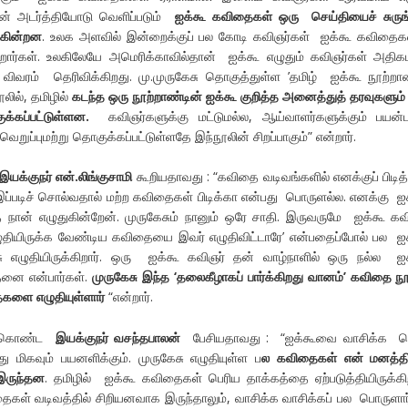
ின் அடர்த்தியோடு வெளிப்படும்
ஐக்கூ கவிதைகள் ஒரு செய்தியைச் சுருங
்கின்றன
. உலக அளவில் இன்றைக்குப் பல கோடி கவிஞர்கள் ஐக்கூ கவித
ிறார்கள். உலகிலேயே அமெரிக்காவில்தான் ஐக்கூ எழுதும் கவிஞர்கள் அதி
ி விவரம் தெரிவிக்கிறது. மு.முருகேசு தொகுத்துள்ள ’தமிழ் ஐக்கூ நூற்றா
ூலில், தமிழில்
கடந்த ஒரு நூற்றாண்டின் ஐக்கூ குறித்த அனைத்துத் தரவுகளும்
்கப்பட்டுள்ளன.
கவிஞர்களுக்கு மட்டுமல்ல, ஆய்வாளர்களுக்கும் பயன்ப
ு வெறுப்புமற்று தொகுக்கப்பட்டுள்ளதே இந்நூலின் சிறப்பாகும்” என்றார்.
இயக்குநர் என்.லிங்குசாமி
கூறியதாவது : “கவிதை வடிவங்களில் எனக்குப் பிடித
இப்படிச் சொல்வதால் மற்ற கவிதைகள் பிடிக்கா என்பது பொருளல்ல. எனக்கு ஐ
ான் எழுதுகின்றேன். முருகேசும் நானும் ஒரே சாதி. இருவருமே ஐக்கூ கவ
ுதியிருக்க வேண்டிய கவிதையை இவர் எழுதிவிட்டாரே’ என்பதைப்போல் பல ஐ
எழுதியிருக்கிறார். ஒரு ஐக்கூ கவிஞர் தன் வாழ்நாளில் ஒரு நல்ல ஐ
தனை என்பார்கள்.
முருகேசு இந்த ‘தலைகீழாகப் பார்க்கிறது வானம்’ கவிதை நூ
களை எழுதியுள்ளார்
“என்றார்.
க்கொண்ட
இயக்குநர் வசந்தபாலன்
பேசியதாவது : “ஐக்கூவை வாசிக்க ச
து மிகவும் பயனளிக்கும். முருகேசு எழுதியுள்ள ப
ல கவிதைகள் என் மனத்தி
இருந்தன
. தமிழில் ஐக்கூ கவிதைகள் பெரிய தாக்கத்தை ஏற்படுத்தியிருக்கி
ைகள் வடிவத்தில் சிறியனவாக இருந்தாலும், வாசிக்க வாசிக்கப் பல பொருளார