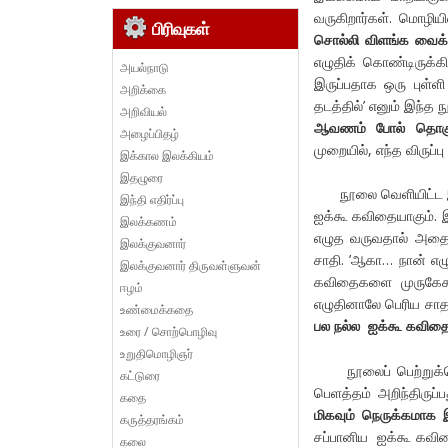
வருகிறார்கள். மொழிய
பிரிவுகள்
சொல்லி விளங்க வைக
எழுதிக் கொண்டிருக்க
அயல்நாடு
இருப்பதாக ஒரு புள்ள
அறிக்கை
தடத்தில்’ எனும் இந்த ந
அறிவியல்
ஆவணம் போல் தொகுக
அழைப்பிதழ்
முறையில், எந்த விருப்ப
இக்கால இலக்கியம்
இதழுரை
நூலை வெளியிட்ட
இந்தி எதிர்ப்பு
ஐக்கூ கவிதையாகும். 
இலக்கணம்
எழுத வருவதால் அதை ந
இலக்குவனார்
சாதி. ’ஆகா… நான் எழ
இலக்குவனார் திருவள்ளுவன்
கவிதைகளை முருகேசு 
ஈழம்
எழுதினாலே பெரிய சா
உண்மைக்கதை
பல நல்ல ஐக்கூ கவிதை
உரை / சொற்பொழிவு
உறுதிமொழிஞர்
நூலைப் பெற்று
கட்டுரை
பெளத்தம் அறிந்திருப்ப
கதை
மிகவும் நெருக்கமாக 
கருத்தரங்கம்
சப்பானிய ஐக்கூ கவித
கலை