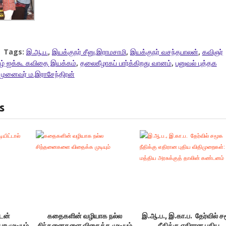
Tags:
இ.ஆ.ப.
,
இயக்குநர் சீனு.இராமசாமி
,
இயக்குநர் வசந்தபாலன்
,
கவிஞர்
ழ் ஐக்கூ கவிதை இயக்கம்
,
தலைகீழாகப் பார்க்கிறது வானம்
,
பனுவல் புத்தக
முனைவர் ம.இராசேந்திரன்
s
டன்
கதைகளின் வழியாக நல்ல
இ.ஆ.ப., இ.கா.ப. தேர்வில் ச
ற முடியும்
சிந்தனைகளை விதைக்க முடியும்
நீதிக்கு எதிரான புதிய