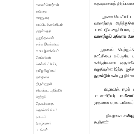
கதவுகளைத் திறப்பனவை
கலைச்சொற்கள்
கவிதை
நூலை வெளியிட
காணுரை
வரலாற்றை அறிந்துகொ
காப்பிய இலக்கியம்
பயன்படுவதைப்போல, மு
குறள்நெறி
வரலாற்றுப் பதிவாக பேசப
குறுந்தகவல்
சங்க இலக்கியம்
நூலைப் பெற்று
சமய இலக்கியம்
காட்சியை அப்படியே ப
செய்திகள்
கவிஞர்களை ஒருங்கி
செவ்வி / பேட்டி
எழுதியுள்ள இந்த ஐக்க
தமிழறிஞர்கள்
தூண்டும்
என்பது நிச்சயம
தமிழிசை
திருக்குறள்
விழாவில், ஈழக் 
திரைப்பட மதிப்பீடு
பாடலாசிரியர்
பா.மீனாட்
தேர்தல்
முதலான ஏராளமானோர் 
தொடர்கதை
தொல்காப்பியம்
நிகழ்வை
கவிஞ
நாடகம்
கூறினார்.
நிகழ்வுகள்
படங்கள்