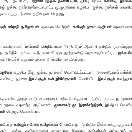
09, திசம்.24,
பனுவல் புத்தக நிலையமும்
,
தமிழ் ஐக்கூ கவிதை இயக்க
ழ் ஐக்கூ நூற்றாண்டையொட்டி மு.முருகேசு எழுதிய ஐக்கூ நூல்கள் வெளியீ
னுவல் புத்தக நிலையத்தில் நடைபெற்றது.
ிஞர் ஈரோடு தமிழன்பன்
தலைமையேற்றார்.
கவிஞர் நாகா அதியன்
அனைவரைய
 கவிதைகள்
மாக்கவி பாரதி
யாரால் 1916-ஆம் ஆண்டு தமிழில் முதன்மு
டது. தமிழில் ஐக்கூ அறிமுகமாகி ஒரு நூற்றாண்டு ஆனதையொட்டி, ‘
ஐக்கூவ
னும் நிகழ்ச்சி பனுவல் புத்தக அரங்கில் நடைபெற்றது.
ுருகேசு
எழுதிய இரு ஐக்கூ நூல்கள் வெளியிடப்பட்டன. ‘தலைகீழாகப் பார்க்க
கூ கவிதை நூலை
இயக்குநர் என்.இலிங்குசாமி
வெளியிட,
இயக்குநர் வசந்தப
களின் நூற்றாண்டு வரலாற்றைப் பதிவுசெய்துள்ள ‘தமிழ் ஐக்கூ நூற்றாண்
டுரை நூலை வரலாற்று ஆய்வாளர்
முனைவர் மு. இராசேந்திரன், இ.ஆ.ப.
வெளிய
ாமி
பெற்றுக்கொண்டார்.
ையேற்ற
கவிஞர் ஈரோடு தமிழன்பன்
பேசும்போது : “தமிழில் இன்றைக்கு ஒரு க
ுக்கும் ஐக்கூ கவிதைகளை ஏராளமான இளைய கவிஞர்கள் ஆர்வமாய் எழ