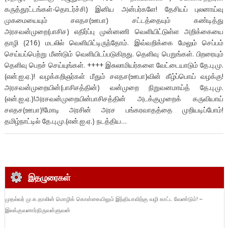
கருத்தூட்டங்கள்-தொடர்ச்சி) இனிய அன்பர்களே! தேசியப் புலனாய்வு
முகமையையும் சஎதச(ஊபா) சட்டத்தையும் கண்டித்து
அரசவன்முறை(பாசிச) எதிர்ப்பு முன்னணி வெளியிட்டுள்ள அறிக்கையை
தாழி (216) மடலில் வெளியிட்டிருந்தோம். இவ்வறிக்கை மேலும் செப்பம்
செய்யப்பெற்று மீண்டும் வெளியிடப்படுகிறது. தெளிவு பெறுங்கள். பிறரையும்
தெளிவு பெறச் செய்யுங்கள். ++++ இசுலாமியர்களை வேட்டையாடும் தே.பு.மு.
(என்.ஐ.ஏ.)! வழக்கறிஞர்கள் மீதும் சஎதச(ஊபா)வின் கீழ்ப்பொய் வழக்கு!
அரசவன்முறையின்(பாசிசத்தின்) வன்முறை நிறுவனமாய்த் தே.பு.மு.
(என்.ஐ.ஏ.)!அரசவன்முறையின்பாசிசத்தின் அடக்குமுறைக் கருவியாய்
சஎதச(ஊபா)!மோடி அரசின் அரச பங்கரவாதத்தை முறியடிப்போம்!
தமிழ்நாட்டில் தே.பு.மு.(என்.ஐ.ஏ.) நடத்திய…
இதழுரைகள்
முதல்வர் மு.க.தாலின் மொழிக் கொள்கையிலும் இந்தியாவிற்கு வழி காட்ட வேண்டும்! –
இலக்குவனார்திருவள்ளுவன்