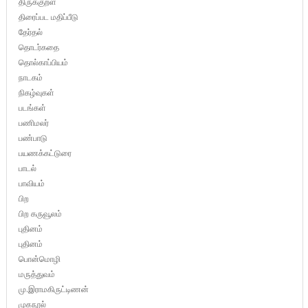
திருக்குறள்
திரைப்பட மதிப்பீடு
தேர்தல்
தொடர்கதை
தொல்காப்பியம்
நாடகம்
நிகழ்வுகள்
படங்கள்
பணிமலர்
பண்பாடு
பயணக்கட்டுரை
பாடல்
பாவியம்
பிற
பிற கருவூலம்
புதினம்
புதினம்
பொன்மொழி
மருத்துவம்
மு.இராமகிருட்டிணன்
முகநூல்