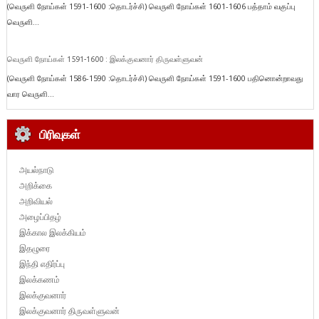
(வெருளி நோய்கள் 1591-1600 :தொடர்ச்சி) வெருளி நோய்கள் 1601-1606 பத்தாம் வகுப்பு
வெருளி...
வெருளி நோய்கள் 1591-1600 : இலக்குவனார் திருவள்ளுவன்
(வெருளி நோய்கள் 1586-1590 :தொடர்ச்சி) வெருளி நோய்கள் 1591-1600 பதினொன்றாவது
வார வெருளி...
பிரிவுகள்
அயல்நாடு
அறிக்கை
அறிவியல்
அழைப்பிதழ்
இக்கால இலக்கியம்
இதழுரை
இந்தி எதிர்ப்பு
இலக்கணம்
இலக்குவனார்
இலக்குவனார் திருவள்ளுவன்