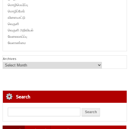
மொழிபெயர்ப்பு
மொழிப்போர்
விளையாட்டு
வெருளி
வெருளி அறிவியல்
வேலைவாய்ப்பு
வேளாண்மை
Archives
Search