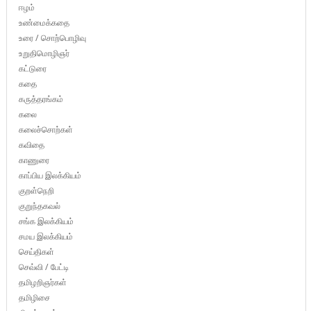
ஈழம்
உண்மைக்கதை
உரை / சொற்பொழிவு
உறுதிமொழிஞர்
கட்டுரை
கதை
கருத்தரங்கம்
கலை
கலைச்சொற்கள்
கவிதை
காணுரை
காப்பிய இலக்கியம்
குறள்நெறி
குறுந்தகவல்
சங்க இலக்கியம்
சமய இலக்கியம்
செய்திகள்
செவ்வி / பேட்டி
தமிழறிஞர்கள்
தமிழிசை