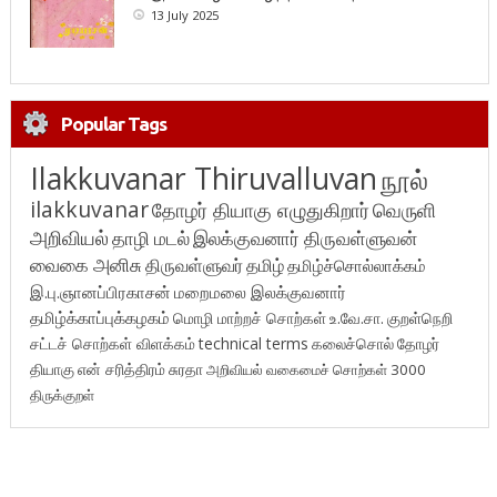
13 July 2025
Popular Tags
Ilakkuvanar Thiruvalluvan
நூல்
ilakkuvanar
தோழர் தியாகு எழுதுகிறார்
வெருளி
அறிவியல்
தாழி மடல்
இலக்குவனார் திருவள்ளுவன்
வைகை அனிசு
திருவள்ளுவர்
தமிழ்
தமிழ்ச்சொல்லாக்கம்
இ.பு.ஞானப்பிரகாசன்
மறைமலை இலக்குவனார்
தமிழ்க்காப்புக்கழகம்
மொழி மாற்றச் சொற்கள்
உ.வே.சா.
குறள்நெறி
சட்டச் சொற்கள் விளக்கம்
technical terms
கலைச்சொல்
தோழர்
தியாகு
என் சரித்திரம்
சுரதா
அறிவியல் வகைமைச் சொற்கள் 3000
திருக்குறள்