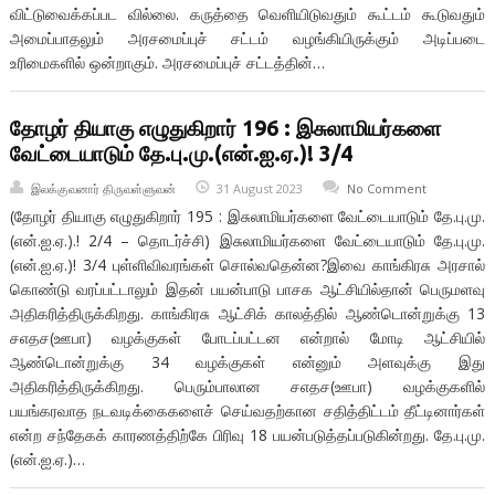
விட்டுவைக்கப்பட வில்லை. கருத்தை வெளியிடுவதும் கூட்டம் கூடுவதும்
அமைப்பாதலும் அரசமைப்புச் சட்டம் வழங்கியிருக்கும் அடிப்படை
உரிமைகளில் ஒன்றாகும். அரசமைப்புச் சட்டத்தின்…
தோழர் தியாகு எழுதுகிறார் 196 : இசுலாமியர்களை
வேட்டையாடும் தே.பு.மு.(என்.ஐ.ஏ.)! 3/4
இலக்குவனார் திருவள்ளுவன்
31 August 2023
No Comment
(தோழர் தியாகு எழுதுகிறார் 195 : இசுலாமியர்களை வேட்டையாடும் தே.பு.மு.
(என்.ஐ.ஏ.).! 2/4 – தொடர்ச்சி) இசுலாமியர்களை வேட்டையாடும் தே.பு.மு.
(என்.ஐ.ஏ.)! 3/4 புள்ளிவிவரங்கள் சொல்வதென்ன?இவை காங்கிரசு அரசால்
கொண்டு வரப்பட்டாலும் இதன் பயன்பாடு பாசக ஆட்சியில்தான் பெருமளவு
அதிகரித்திருக்கிறது. காங்கிரசு ஆட்சிக் காலத்தில் ஆண்டொன்றுக்கு 13
சஎதச(ஊபா) வழக்குகள் போடப்பட்டன என்றால் மோடி ஆட்சியில்
ஆண்டொன்றுக்கு 34 வழக்குகள் என்னும் அளவுக்கு இது
அதிகரித்திருக்கிறது. பெரும்பாலான சஎதச(ஊபா) வழக்குகளில்
பயங்கரவாத நடவடிக்கைகளைச் செய்வதற்கான சதித்திட்டம் தீட்டினார்கள்
என்ற சந்தேகக் காரணத்திற்கே பிரிவு 18 பயன்படுத்தப்படுகின்றது. தே.பு.மு.
(என்.ஐ.ஏ.)…