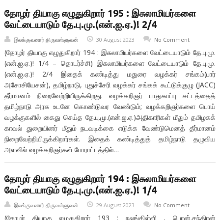
தோழர் தியாகு எழுதுகிறார் 195 : இசுலாமியர்களை
வேட்டையாடும் தே.பு.மு.(என்.ஐ.ஏ.)! 2/4
இலக்குவனார் திருவள்ளுவன்
30 August 2023
No Comment
(தோழர் தியாகு எழுதுகிறார் 194 : இசுலாமியர்களை வேட்டையாடும் தே.பு.மு.
(என்.ஐ.ஏ.)! 1/4 – தொடர்ச்சி) இசுலாமியர்களை வேட்டையாடும் தே.பு.மு.
(என்.ஐ.ஏ.)! 2/4 இதைக் கண்டித்து மதுரை வழக்கர் சங்கம்(பார்
அசோசியேசன்), தமிழ்நாடு, புதுச்சேரி வழக்கர் சங்கக் கூட்டுக்குழு (JACC)
தீர்மானம் நிறைவேற்றியிருக்கிறது. வழக்கறிஞர் பாதுகாப்பு சட்டத்தைத்
தமிழ்நாடு அரசு உடனே கொண்டுவர வேண்டும்; வழக்கறிஞர்களை பொய்
வழக்குகளில் கைது செய்த தே.பு.மு.(என்.ஐ.ஏ.)அதிகாரிகள் மீதும் தமிழகக்
காவல் துறையினர் மீதும் நடவடிக்கை எடுக்க வேண்டுமெனத் தீர்மானம்
நிறைவேற்றியிருக்கிறார்கள். இதைக் கண்டித்துத் தமிழ்நாடு தழுவிய
அளவில் வழக்கறிஞர்கள் போராட்டத்தில்…
தோழர் தியாகு எழுதுகிறார் 194 : இசுலாமியர்களை
வேட்டையாடும் தே.பு.மு.(என்.ஐ.ஏ.)! 1/4
இலக்குவனார் திருவள்ளுவன்
29 August 2023
No Comment
(தோழர் தியாகு எழுதுகிறார் 193 : நலங்கிள்ளி , பொன்.சந்திரன்