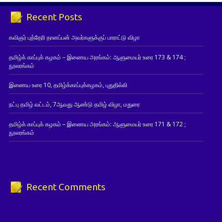
Recent Posts
கவிஞர் புத்தேரி தானப்பன் அவர்களுக்குப் பாராட்டு விழா
தமிழ்க் காப்புக் கழகம் – இணைய அரங்கம்: ஆளுமையர் உரை 173 & 174 ;
நூலரங்கம்
இணைய உரை 10, தமிழ்க்காப்புக்கழகம், புதுதில்லி
நட்பு தமிழ் வட்டம், 7ஆவது ஆண்டு தமிழ் விழா, மதுரை
தமிழ்க் காப்புக் கழகம் – இணைய அரங்கம்: ஆளுமையர் உரை 171 & 172 ;
நூலரங்கம்
Recent Comments