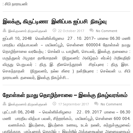
: சிபி நாராயண்
இலக்கு, கிருட்டிணா இனிப்பக ஐப்பசி நிகழ்வு
இலக்குவனார் திருவள்ளுவன்
22 October 2017
No Comment
ஐப்பசி 10, 2048 வெள்ளிக்கிழமை 27 . 10. 2017– மாலை 06.30 மணி
பாரதிய வித்யாபவன் – மயிலாப்பூர், சென்னை 600004 தோள்கள் நமது
தொழிற்சாலை வரவேற்பு : செல்வி ப. யாழினி, செயலர், இலக்கு தலைமை :
மருத்துவர் அமுதா தாமோதரன் (நிறுவனர்: அவிழ்தம் எர்பல்) அறிவுநிதி
விருது பெறுபவர் : திரு இ. தீனசெந்தூரன் சிறப்புரை : திரு இரா.
செகந்நாதன் (நிறுவனர், நல்ல கீரை ) நன்றியுரை : செல்வன் ப. சிபி
நாராயண். தலைவர், இலக்கு நிகழ்ச்சி…
தோள்கள் நமது தொழிற்சாலை – இலக்கு நிகழ்வரங்கம்
இலக்குவனார் திருவள்ளுவன்
17 September 2017
No Comment
புரட்டாசி 06, 2048 – வெள்ளிக்கிழமை 22 . 09. 2017 மாலை – 06.30
மணி பாரதிய வித்யா பவன், சிற்றரங்கம், மயிலாப்பூர், சென்னை 600 004.
வணக்கம். இயற்கை, இயற்கை உணவு, உடல் நலன், சுற்றுச்சூழலைப்
பாதிக்காத பரம்பரைத் தொழில் – இவற்றில் அக்கறையுள்ள அனைவரையும்