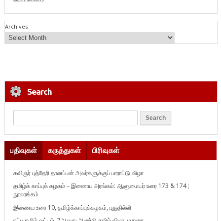
Archives
Search
பதிவுகள்
கருத்துகள்
பிரிவுகள்
கவிஞர் புத்தேரி தானப்பன் அவர்களுக்குப் பாராட்டு விழா
தமிழ்க் காப்புக் கழகம் – இணைய அரங்கம்: ஆளுமையர் உரை 173 & 174 ;
நூலரங்கம்
இணைய உரை 10, தமிழ்க்காப்புக்கழகம், புதுதில்லி
நட்பு தமிழ் வட்டம், 7ஆவது ஆண்டு தமிழ் விழா, மதுரை