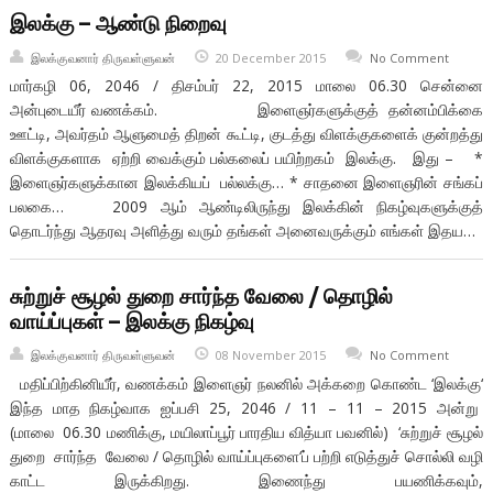
இலக்கு – ஆண்டு நிறைவு
இலக்குவனார் திருவள்ளுவன்
20 December 2015
No Comment
மார்கழி 06, 2046 / திசம்பர் 22, 2015 மாலை 06.30 சென்னை
அன்புடையீர் வணக்கம். இளைஞர்களுக்குத் தன்னம்பிக்கை
ஊட்டி, அவர்தம் ஆளுமைத் திறன் கூட்டி, குடத்து விளக்குகளைக் குன்றத்து
விளக்குகளாக ஏற்றி வைக்கும் பல்கலைப் பயிற்றகம் இலக்கு. இது – *
இளைஞர்களுக்கான இலக்கியப் பல்லக்கு… * சாதனை இளைஞரின் சங்கப்
பலகை… 2009 ஆம் ஆண்டிலிருந்து இலக்கின் நிகழ்வுகளுக்குத்
தொடர்ந்து ஆதரவு அளித்து வரும் தங்கள் அனைவருக்கும் எங்கள் இதய…
சுற்றுச் சூழல் துறை சார்ந்த வேலை / தொழில்
வாய்ப்புகள் – இலக்கு நிகழ்வு
இலக்குவனார் திருவள்ளுவன்
08 November 2015
No Comment
மதிப்பிற்கினியீர், வணக்கம் இளைஞர் நலனில் அக்கறை கொண்ட ‘இலக்கு‘
இந்த மாத நிகழ்வாக ஐப்பசி 25, 2046 / 11 – 11 – 2015 அன்று
(மாலை 06.30 மணிக்கு, மயிலாப்பூர் பாரதிய வித்யா பவனில்) ‘சுற்றுச் சூழல்
துறை சார்ந்த வேலை / தொழில் வாய்ப்புகளை‘ப் பற்றி எடுத்துச் சொல்லி வழி
காட்ட இருக்கிறது. இணைந்து பயணிக்கவும்,