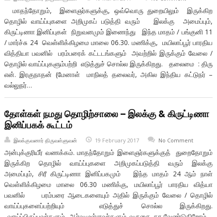
மாதந்தோறும், இளைஞர்களுக்கு, ஒவ்வொரு துறையிலும் இருக்கிற
தொழில் வாய்ப்புகளை அறிமுகப் படுத்தி வரும் இலக்கு அமைப்பும்,
கிருட்டிணா இனிப்புகள் நிறுவனமும் இணைந்து இந்த மாதம் / பங்குனி 11
/ மார்ச்சு 24 வெள்ளிக்கிழமை மாலை 06.30. மணிக்கு, மயிலாப்பூர் பாரதிய
வித்தியா பவனில் பரம்பரைக் கட்டடங்களும் அவற்றில் இருக்கும் வேலை /
தொழில் வாய்ப்புகளும்பற்றி எடுத்துச் சொல்ல இருக்கிறது. தலைமை : திரு
என். இரகுநாதன் (மேனாள் மாநிலத் தலைவர், அகில இந்திய கட்டுநர் –
வல்லுநர்…
தோள்கள் நமது தொழிற்சாலை – இலக்கு & கிருட்டிணா
இனிப்பகக் கூட்டம்
இலக்குவனார் திருவள்ளுவன்
19 February 2017
No Comment
அன்புக்குரியீர் வணக்கம். மாதந்தோறும் இளைஞர்களுக்குத் துறைதோறும்
இருக்கிற தொழில் வாய்ப்புகளை அறிமுகப்படுத்தி வரும் இலக்கு
அமைப்பும், சிரீ கிருட்டிணா இனிப்பகமும் இந்த மாதம் 24 ஆம் நாள்
வெள்ளிக்கிழமை மாலை 06.30 மணிக்கு, மயிலாப்பூர் பாரதிய வித்யா
பவனில் பரம்பரை ஆடைகளையும் அதில் இருக்கும் வேலை / தொழில்
வாய்ப்புகளைப்பற்றியும் எடுத்துச் சொல்ல இருக்கிறது.
வாய்ப்பிருப்பவர்களும், ஆர்வமுள்ளவர்களும் வருகை தர வேண்டுகிறோம்.