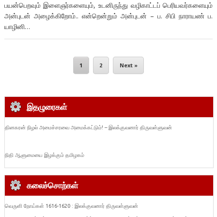
பயன்பெறவும் இளைஞர்களையும், உடனிருந்து வழிகாட்டப் பெரியவர்களையும்
அன்புடன் அழைக்கிறோம்.. என்றென்றும் அன்புடன் – ப. சிபி நாராயண் ப.
யாழினி…
1
2
Next »
இதழுரைகள்
தினகரன் நிழல் அமைச்சரவை அமைக்கட்டும்! – இலக்குவனார் திருவள்ளுவன்
நிதி ஆளுமையை இழக்கும் தமிழகம்
கலைச்சொற்கள்
வெருளி நோய்கள் 1616-1620 : இலக்குவனார் திருவள்ளுவன்