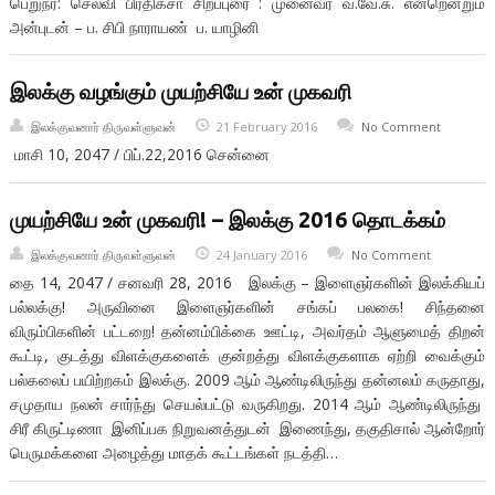
பெறுநர்: செல்வி பிரதிக்சா சிறப்புரை : முனைவர் வ.வே.சு. என்றென்றும்
அன்புடன் – ப. சிபி நாராயண் ப. யாழினி
இலக்கு வழங்கும் முயற்சியே உன் முகவரி
இலக்குவனார் திருவள்ளுவன்
21 February 2016
No Comment
மாசி 10, 2047 / பிப்.22,2016 சென்னை
முயற்சியே உன் முகவரி! – இலக்கு 2016 தொடக்கம்
இலக்குவனார் திருவள்ளுவன்
24 January 2016
No Comment
தை 14, 2047 / சனவரி 28, 2016 இலக்கு – இளைஞர்களின் இலக்கியப்
பல்லக்கு! அருவினை இளைஞர்களின் சங்கப் பலகை! சிந்தனை
விரும்பிகளின் பட்டறை! தன்னம்பிக்கை ஊட்டி, அவர்தம் ஆளுமைத் திறன்
கூட்டி, குடத்து விளக்குகளைக் குன்றத்து விளக்குகளாக ஏற்றி வைக்கும்
பல்கலைப் பயிற்றகம் இலக்கு. 2009 ஆம் ஆண்டிலிருந்து தன்னலம் கருதாது,
சமுதாய நலன் சார்ந்து செயல்பட்டு வருகிறது. 2014 ஆம் ஆண்டிலிருந்து
சிரீ கிருட்டிணா இனிப்பக நிறுவனத்துடன் இணைந்து, தகுதிசால் ஆன்றோர்
பெருமக்களை அழைத்து மாதக் கூட்டங்கள் நடத்தி…