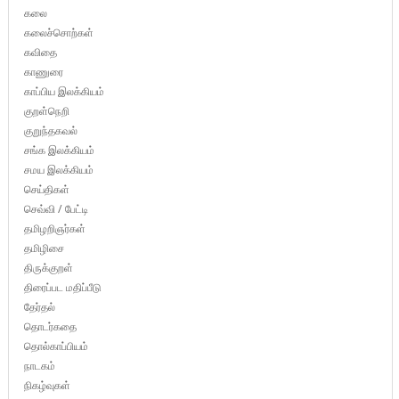
கலை
கலைச்சொற்கள்
கவிதை
காணுரை
காப்பிய இலக்கியம்
குறள்நெறி
குறுந்தகவல்
சங்க இலக்கியம்
சமய இலக்கியம்
செய்திகள்
செவ்வி / பேட்டி
தமிழறிஞர்கள்
தமிழிசை
திருக்குறள்
திரைப்பட மதிப்பீடு
தேர்தல்
தொடர்கதை
தொல்காப்பியம்
நாடகம்
நிகழ்வுகள்