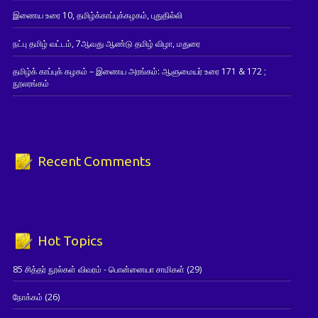
இணைய உரை 10, தமிழ்க்காப்புக்கழகம், புதுதில்லி
நட்பு தமிழ் வட்டம், 7ஆவது ஆண்டு தமிழ் விழா, மதுரை
தமிழ்க் காப்புக் கழகம் – இணைய அரங்கம்: ஆளுமையர் உரை 171 & 172 ;
நூலரங்கம்
Recent Comments
Hot Topics
85 சித்தர் நூல்கள் விவரம் - பொன்னையா சாமிகள்
(29)
நோக்கம்
(26)