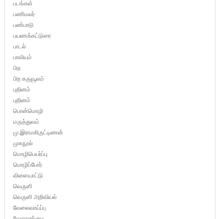
படங்கள்
பணிமலர்
பண்பாடு
பயணக்கட்டுரை
பாடல்
பாவியம்
பிற
பிற கருவூலம்
புதினம்
புதினம்
பொன்மொழி
மருத்துவம்
மு.இராமகிருட்டிணன்
முகநூல்
மொழிபெயர்ப்பு
மொழிப்போர்
விளையாட்டு
வெருளி
வெருளி அறிவியல்
வேலைவாய்ப்பு
வேளாண்மை