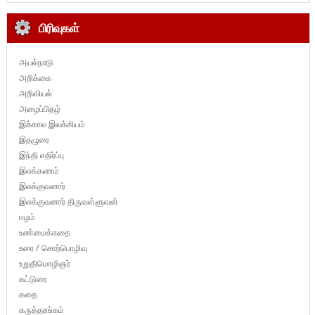
பிரிவுகள்
அயல்நாடு
அறிக்கை
அறிவியல்
அழைப்பிதழ்
இக்கால இலக்கியம்
இதழுரை
இந்தி எதிர்ப்பு
இலக்கணம்
இலக்குவனார்
இலக்குவனார் திருவள்ளுவன்
ஈழம்
உண்மைக்கதை
உரை / சொற்பொழிவு
உறுதிமொழிஞர்
கட்டுரை
கதை
கருத்தரங்கம்