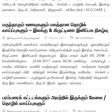
அன்புடன் அழைக்கிறோம். வரவேற்பு : செல்வி ப. யாழினி, செயலர், இலக்கு
தலைமை : திரு வீ . அரிதாசன், (நிறுவனர் : எக்கோ கேர் / ECO CARE )…
மருந்தாகும் உணவுகளும் மகத்தான தொழில்
வாய்ப்புகளும் – இலக்கு & கிருட்டிணா இனிப்பக நிகழ்வு
இலக்குவனார் திருவள்ளுவன்
18 June 2017
No Comment
அன்புக்குரியீர் வணக்கம். மாதந்தோறும் இளைஞர்களுக்குத் துறைதோறும்
இருக்கிற தொழில் வாய்ப்புகளை அறிமுகப்படுத்தி வரும் இலக்கு அமைப்பும்,
கிருட்டிணா இனிப்புகள் நிறுவனமும் இந்த மாதம் ஆனி 09, 2048 /
வெள்ளிக்கிழமை 23.06.2017 மாலை 06.30 மணிக்கு, மயிலாப்பூர் –
பாரதிய வித்தியா பவனில் மருந்தாகும் உணவுகளும் மகத்தான தொழில்
வாய்ப்புகளும் பற்றி எடுத்துச் சொல்ல இருக்கிறது. வரவேற்பு : செல்வி ப.
யாழினி தலைமை : மருத்துவர் கு.சிவராமன் இலக்கு ‘அறிவுநிதி’ விருதாளர் :
திரு இரா. மகாலிங்கம், திரு சி. இரவி. (துறை : பரம்பரை…
பரம்பரைக் கட்டடங்களும் அவற்றில் இருக்கும் வேலை /
தொழில் வாய்ப்புகளும்
இலக்குவனார் திருவள்ளுவன்
19 March 2017
No Comment