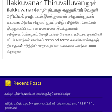
Ilakkuvanar Thiruvalluvan
நூல்
ilakkuvanar
தோழர் தியாகு எழுதுகிறார்
வெருளி
அறிவியல்
தாழி மடல்
இலக்குவனார் திருவள்ளுவன்
வைகை அனிசு
திருவள்ளுவர்
தமிழ்
தமிழ்ச்சொல்லாக்கம்
இ.பு.ஞானப்பிரகாசன்
மறைமலை இலக்குவனார்
தமிழ்க்காப்புக்கழகம்
மொழி மாற்றச் சொற்கள்
உ.வே.சா.
குறள்நெறி
சட்டச் சொற்கள் விளக்கம்
technical terms
கலைச்சொல்
தோழர்
தியாகு
என் சரித்திரம்
சுரதா
அறிவியல் வகைமைச் சொற்கள் 3000
திருக்குறள்
Recent Posts
கவிஞர் புத்தேரி தானப்பன் அவர்களுக்குப் பாராட்டு விழா
தமிழ்க் காப்புக் கழகம் – இணைய அரங்கம்: ஆளுமையர் உரை 173 & 174 ;
நூலரங்கம்