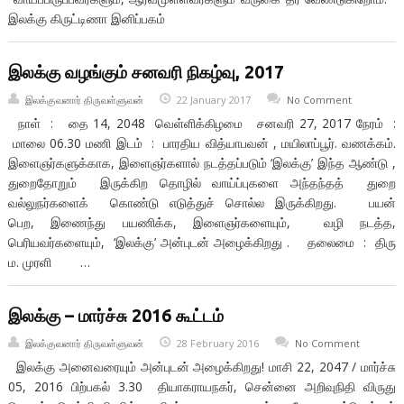
இலக்கு கிருட்டிணா இனிப்பகம்
இலக்கு வழங்கும் சனவரி நிகழ்வு, 2017
இலக்குவனார் திருவள்ளுவன்
22 January 2017
No Comment
நாள் : தை 14, 2048 வெள்ளிக்கிழமை சனவரி 27, 2017 நேரம் :
மாலை 06.30 மணி இடம் : பாரதிய வித்யாபவன் , மயிலாப்பூர். வணக்கம்.
இளைஞர்களுக்காக, இளைஞர்களால் நடத்தப்படும் ‘இலக்கு’ இந்த ஆண்டு ,
துறைதோறும் இருக்கிற தொழில் வாய்ப்புகளை அந்தந்தத் துறை
வல்லுநர்களைக் கொண்டு எடுத்துச் சொல்ல இருக்கிறது. பயன்
பெற, இணைந்து பயணிக்க, இளைஞர்களையும், வழி நடத்த,
பெரியவர்களையும், ‘இலக்கு’ அன்புடன் அழைக்கிறது . தலைமை : திரு
ம. முரளி …
இலக்கு – மார்ச்சு 2016 கூட்டம்
இலக்குவனார் திருவள்ளுவன்
28 February 2016
No Comment
இலக்கு அனைவரையும் அன்புடன் அழைக்கிறது! மாசி 22, 2047 / மார்ச்சு
05, 2016 பிற்பகல் 3.30 தியாகராயநகர், சென்னை அறிவுநிதி விருது