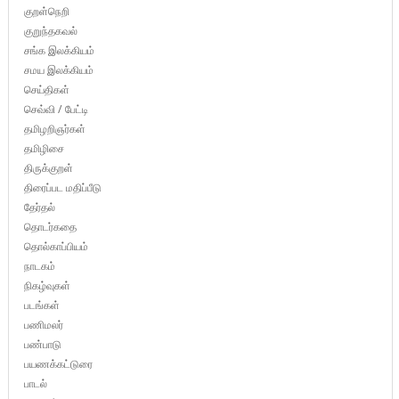
குறள்நெறி
குறுந்தகவல்
சங்க இலக்கியம்
சமய இலக்கியம்
செய்திகள்
செவ்வி / பேட்டி
தமிழறிஞர்கள்
தமிழிசை
திருக்குறள்
திரைப்பட மதிப்பீடு
தேர்தல்
தொடர்கதை
தொல்காப்பியம்
நாடகம்
நிகழ்வுகள்
படங்கள்
பணிமலர்
பண்பாடு
பயணக்கட்டுரை
பாடல்