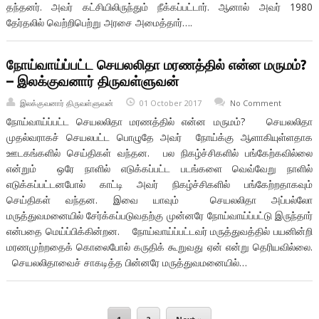
தந்தனர். அவர் கட்சியிலிருந்தும் நீக்கப்பட்டார். ஆனால் அவர் 1980
தேர்தலில் வெற்றிபெற்று அரசை அமைத்தார்….
நோய்வாய்ப்பட்ட செயலலிதா மரணத்தில் என்ன மருமம்?
– இலக்குவனார் திருவள்ளுவன்
இலக்குவனார் திருவள்ளுவன்
01 October 2017
No Comment
நோய்வாய்ப்பட்ட செயலலிதா மரணத்தில் என்ன மருமம்? செயலலிதா
முதல்வராகச் செயலபட்ட பொழுதே அவர் நோய்க்கு ஆளாகியுள்ளதாக
ஊடகங்களில் செய்திகள் வந்தன. பல நிகழ்ச்சிகளில் பங்கேற்கவில்லை
என்றும் ஒரே நாளில் எடுக்கப்பட்ட படங்களை வெவ்வேறு நாளில்
எடுக்கப்பட்டனபோல் காட்டி அவர் நிகழ்ச்சிகளில் பங்கேற்றதாகவும்
செய்திகள் வந்தன. இவை யாவும் செயலலிதா அப்பல்லோ
மருத்துவமனையில் சேர்க்கப்படுவதற்கு முன்னரே நோய்வாய்ப்பட்டு இருந்தார்
என்பதை மெய்ப்பிக்கின்றன. நோய்வாய்ப்பட்டவர் மருத்துவத்தில் பயனின்றி
மரணமுற்றதைக் கொலைபோல் கருதிக் கூறுவது ஏன் என்று தெரியவில்லை.
செயலலிதாவைச் சாகடித்த பின்னரே மருத்துவமனையில்…