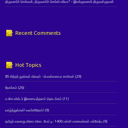
திருவளர்ச் செல்வன், திருவளர்ச் செல்வி சரியா? – இலக்குவனார் திருவள்ளுவன்
Recent Comments
Hot Topics
85 சித்தர் நூல்கள் விவரம் - பொன்னையா சாமிகள்
(29)
நோக்கம்
(26)
ம.சோ.விக்டர் இணையத்தளம் தொடக்கம்
(11)
வாழ்த்துங்கள்! வளர்கிறோம்!
(9)
தமிழர் வரலாறு வினா விடை போட்டி- 1400 பள்ளி மாணவர்கள் பங்கேற்பு
(9)