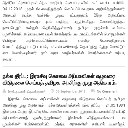
ஆசிரிய அமைப்புகள்-அரசு ஊழியர் அமைப்புகளின் கூட்டமைப்பு சார்பில்
04.12.2018 முதல் வேலைநிறுத்தம் செய்யப்போவதாக அறிவித்துள்ளனர்.
அரசுடன் நடந்த பேச்சில் முடிவு எட்டாததால் இந்த அறிவிப்பை
வெளியிட்டுள்ளதாகவும் புயல் பாதித்த பகுதிகளிலும் வேலைநிறுத்தம்
நடைபெறும் என்றும் தெரிவித்துள்ளனர். தமிழக முதல்வர் எடப்பாடி
பழனிச்சாமி, கடுமையான புயல் சேதத்தால் பல மாவட்டங்களில் பொதுமக்கள்
பெரிதும் பாதிக்கப்பட்டுள்ளமையால், எவ்வித வேலைநிறுத்தப்
போராட்டத்திலும் ஈடுபடாமல், மக்கள்பணியைத் தொடர்ந்து ஆற்ற வேண்டும்
என வேண்டியுள்ளார். நாம் அரசு ஊழியர்களின் கோரிக்கைகள் சரியா,
தவறா…
நல்ல தீர்ப்பு: இராசீவு கொலை அப்பாவிகள் எழுவரை
விடுதலை செய்யத் தமிழக அரசிற்கு முழு அதிகாரம்.
இலக்குவனார் திருவள்ளுவன்
06 September 2018
No Comment
இராசீவு கொலை: அப்பாவிகள் எழுவரை விடுதலை செய்யத் தமிழக
அரசிற்கு முழு அதிகாரம். உச்சநீதிமன்றத்தின் நல்ல தீர்ப்பு 21.05.1991
இல் நடைபெற்ற இராசீவு கொலையில் உண்மைக் குற்றவாளிகளைவிட்டு விட்டு
அப்பாவிகளைத் தண்டித்துள்ளனர். இவர்கள் விடுதலைக்காகப் பல
முயற்சிகள் மேற்கொண்டும் மத்திய அரசுகளின் சதியால் பயனற்றுப்