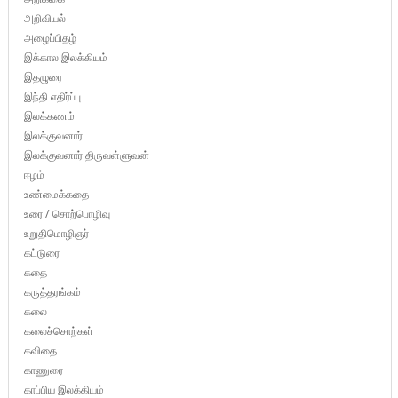
அறிவியல்
அழைப்பிதழ்
இக்கால இலக்கியம்
இதழுரை
இந்தி எதிர்ப்பு
இலக்கணம்
இலக்குவனார்
இலக்குவனார் திருவள்ளுவன்
ஈழம்
உண்மைக்கதை
உரை / சொற்பொழிவு
உறுதிமொழிஞர்
கட்டுரை
கதை
கருத்தரங்கம்
கலை
கலைச்சொற்கள்
கவிதை
காணுரை
காப்பிய இலக்கியம்