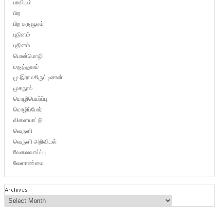
பாவியம்
பிற
பிற கருவூலம்
புதினம்
புதினம்
பொன்மொழி
மருத்துவம்
மு.இராமகிருட்டிணன்
முகநூல்
மொழிபெயர்ப்பு
மொழிப்போர்
விளையாட்டு
வெருளி
வெருளி அறிவியல்
வேலைவாய்ப்பு
வேளாண்மை
Archives