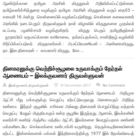
ஆண்டுக்கான தமிழக அரசின் விருதுகள் அறிவிக்கப்பட்டுள்ளன.
தமிழ்வளர்ச்சித்துறை வழங்கும் தமிழக அரசின் விருதுகள் வரும் தை03 –
சனவரி 16 அன்று சென்னையில் வழங்கப்படுகிறது. சென்னை கலைவாணர்
அரங்கில் நடைபெறும் திருவள்ளுவர் நாள் விழாவில் விருதுகளை முதல்வர்
எடப்பாடி பழனிச்சாமி வழங்குகிறார். விருது பெரும் தமிழறிஞர்கள்
நூறாயிரம் உரூபாய்க்கான காசோலை, தங்கப்பதக்கம், சான்றிதழ் வழங்கிச்
சிற்ப்பிக்கப்படுவர். விருதாளர்கள் : அ.சுப்பிரமணியன் – அண்ணாவிருது,
தா. இரா.தினகரன் – காமராசர் விருது, கோ….
தினகரனுக்கு வெற்றிச்சூழலை உருவாக்கும் தேர்தல்
ஆணையம் – இலக்குவனார் திருவள்ளுவன்
இலக்குவனார் திருவள்ளுவன்
10 December 2017
No Comment
தினகரனுக்கு வெற்றிச்சூழலை உருவாக்கும் தேர்தல் ஆணையம் அதிமுக
ஆட்சி மீது மக்களுக்கு வெறுப்பு ஏற்பட்டுவருவது அனைவரும் அறிந்த
உண்மை. இந்தச் சூழலில் சசிகலா அல்லது தினகரன் பொறுப்பிற்கு வந்தால்
வெறுப்பு மேலும் மிகுதியாகும் என்ற சூழலே இருந்தது. ஆனால், இவர்களின்
வளர்ச்சி கண்டு அஞ்சிய மத்திய ஆட்சி, இவர்களை வேரறுப்பதாக எண்ணி
மக்களிடையே செல்வாக்கை உண்டாக்கி வருகிறது. நெருக்கடிநிலையினால்
ஏற்பட்ட இன்னல்களால் மக்கள் இந்திராகாந்திக்கு 1977 இல் தோல்வியைத்