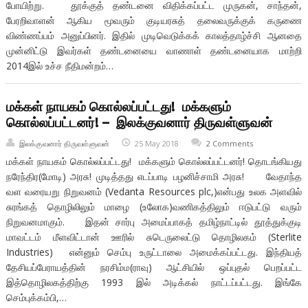
போயிற்று. தூக்குத் தண்டனை விதிக்கப்பட்ட முருகன், சாந்தன்,
பேரறிவாளன் ஆகிய மூவரும் குடியரசுத் தலைவருக்குக் கருணை
விண்ணப்பம் அனுப்பினர். இதில் முடிவெடுக்கக் காலத்தாழ்ச்சி ஆனதை
முன்னிட்டு இவர்கள் தண்டனையை வாணாள் தண்டனையாக மாற்றி
2014இல் உச்ச நீதிமன்றம்…
மக்கள் நாயகம் கொல்லப்பட்டது! மக்களும்
கொல்லப்பட்டனர்! – இலக்குவனார் திருவள்ளுவன்
இலக்குவனார் திருவள்ளுவன்
25 May 2018
2 Comments
மக்கள் நாயகம் கொல்லப்பட்டது! மக்களும் கொல்லப்பட்டனர்! தொடங்கியது
நரேந்திர(மோடி) அரசு! முடித்தது எடப்பாடி பழனிச்சாமி அரசு! வேதாந்த
வள வரையறு நிறுவனம் (Vedanta Resources plc,)என்பது உலக அளவில்
சுரங்கத் தொழிலிலும் மாழை (உலோக)வணிகத்திலும் ஈடுபட்டு வரும்
நிறுவனமாகும். இதன் சார்பு அமைப்பாகத் தமிழ்நாட்டில் தூத்துக்குடி
மாவட்டம் மீளவிட்டான் ஊரில் சுடெருலைட்டு தொழிலகம் (Sterlite
Industries) என்னும் செம்பு உருட்டாலை அமைக்கப்பட்டது. இந்தியத்
தேசியப்பேராயத்தின் நரசிம்ம(ராவு) ஆட்சியில் ஒப்புதல் பெறப்பட்ட
இத்தொழிலகத்திற்கு 1993 இல் அடிக்கல் நாட்டப்பட்டது. இங்கே
செம்புக்கம்பி,…