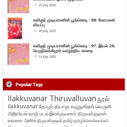
27 July 2025
கவிஞர் முடியரசனின் பூங்கொடி : 98: கோமகன்
வியப்பு
20 July 2025
கவிஞர் முடியரசனின் பூங்கொடி : 97. இயல் 20.
பெருநிலக்கிழார் வாழ்த்திய காதை
13 July 2025
Popular Tags
Ilakkuvanar Thiruvalluvan
நூல்
ilakkuvanar
தோழர் தியாகு எழுதுகிறார்
வெருளி
அறிவியல்
தாழி மடல்
இலக்குவனார் திருவள்ளுவன்
வைகை அனிசு
திருவள்ளுவர்
தமிழ்
தமிழ்ச்சொல்லாக்கம்