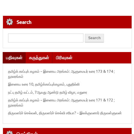
Search
பதிவுகள்
கருத்துகள்
பிரிவுகள்
தமிழ்க் காப்புக் கழகம் – இணைய அரங்கம்: ஆளுமையர் உரை 173 & 174 ;
நூலரங்கம்
இணைய உரை 10, தமிழ்க்காப்புக்கழகம், புதுதில்லி
நட்பு தமிழ் வட்டம், 7ஆவது ஆண்டு தமிழ் விழா, மதுரை
தமிழ்க் காப்புக் கழகம் – இணைய அரங்கம்: ஆளுமையர் உரை 171 & 172 ;
நூலரங்கம்
திருவளர்ச் செல்வன், திருவளர்ச் செல்வி சரியா? – இலக்குவனார் திருவள்ளுவன்