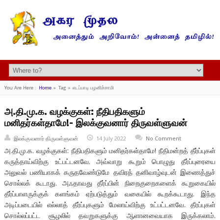
You Are Here :
Home
»
Tag »
எடப்பாடி பழனிச்சாமி
அ.தி.மு.க. வழக்குகள்: நீதிபதிகளும்
மனிதர்கள்தாமே!- இலக்குவனார் திருவள்ளுவன்
இலக்குவனார் திருவள்ளுவன்
14 July 2022
No Comment
அ.தி.மு.க. வழக்குகள்: நீதிபதிகளும் மனிதர்கள்தாமே! நீதிமன்றத் தீர்ப்புகள்
கருத்தாய்விற்கு உட்பட்டனவே. அவ்வாறு கூறும் பொழுது தீர்ப்புரையை
அலுவல் பணியாகக் கருதவேண்டுமே தவிரத் தனிவாழ்வுடன் இணைத்துச்
சொல்லக் கூடாது. அஃதாவது தீர்ப்பின் நிறைகுறைகளைக் கூறுகையில்
தீர்ப்பாளருக்குக் களங்கம் ஏற்படுத்தும் வகையில் கூறக்கூடாது. இந்த
அடிப்படையில் எல்லாத் தீர்ப்புகளும் மேலாய்விற்கு உட்பட்டனவே. தீரப்புகள்
சொல்லப்பட்ட சூழலில் தவறுகளுக்கு ஆளானவையாக இருக்கலாம்.