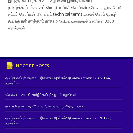
இ.பு.ஞானப்பிரகாசன்
மறைமலை இலக்குவனார்
தமிழ்க்காப்புக்கழகம்
மொழி மாற்றச் சொற்கள்
உ.வே.சா.
குறள்நெறி
சட்டச் சொற்கள் விளக்கம்
technical terms
கலைச்சொல்
தோழர்
தியாகு
என் சரித்திரம்
சுரதா
அறிவியல் வகைமைச் சொற்கள் 3000
திருக்குறள்
Recent Posts
தமிழ்க் காப்புக் கழகம் – இணைய அரங்கம்: ஆளுமையர் உரை 173 & 174 ;
நூலரங்கம்
இணைய உரை 10, தமிழ்க்காப்புக்கழகம், புதுதில்லி
நட்பு தமிழ் வட்டம், 7ஆவது ஆண்டு தமிழ் விழா, மதுரை
தமிழ்க் காப்புக் கழகம் – இணைய அரங்கம்: ஆளுமையர் உரை 171 & 172 ;
நூலரங்கம்