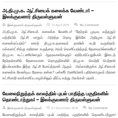
அ.தி.மு.க. ஆட்சியைக் கலைக்க வேண்டா! –
இலக்குவனார் திருவள்ளுவன்
இலக்குவனார் திருவள்ளுவன்
16 April 2019
No Comment
அ.தி.மு.க. ஆட்சியைக் கலைக்க வேண்டா! “தேர்தல் முடிவு வந்ததும்
மத்தியில் ஆட்சி மாறும். அடுத்த நொடி இங்கே அதிமுக ஆட்சி
கலைக்கப்படும்” எனத் தி.மு.க.தலைவர் தாலின் கூறி வருகிறார்.
மக்களாட்சிக்கு எதிரான கருத்தை அவர் வெளிப்படுத்தத் தேவையில்லையே!
தி.மு.க. கூட்டணியினரும் ஆதரவாளர்களும் எதிர்பார்ப்பதுபோல் இடைத்
தேர்தல்களில் தேவையான தொகுதிகளில் தி.மு.க. வெற்றி பெற்றால்
இயல்பாகவே இந்த ஆட்சி போய்த்தான் ஆகும். அவ்வாறிருக்க ஆட்சியைக்
கலைக்க வேண்டிய தேவை என்ன? பன்னீர் அணியினர் பதினொருவர் மீதான
கட்சிமாறி வாக்களிப்பு வழக்கிலும் தீர்ப்பு வந்து அவர்கள் பதவி…
வேலைநிறுத்தக் காலத்தில் புயல் பாதித்த பகுதிகளில்
தொண்டாற்றுக! – இலக்குவனார் திருவள்ளுவன்
இலக்குவனார் திருவள்ளுவன்
01 December 2018
No Comment
வேலைநிறுத்தக் காலத்தில் புயல் பாதித்த பகுதிகளில் தொண்டாற்றுக!