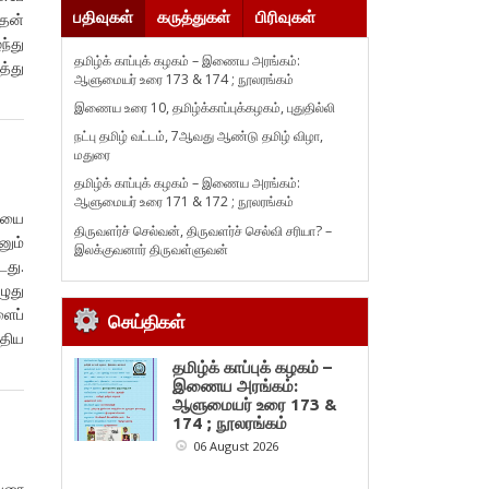
பதிவுகள்
கருத்துகள்
பிரிவுகள்
 தன்
ந்து
தமிழ்க் காப்புக் கழகம் – இணைய அரங்கம்:
்து
ஆளுமையர் உரை 173 & 174 ; நூலரங்கம்
இணைய உரை 10, தமிழ்க்காப்புக்கழகம், புதுதில்லி
நட்பு தமிழ் வட்டம், 7ஆவது ஆண்டு தமிழ் விழா,
மதுரை
தமிழ்க் காப்புக் கழகம் – இணைய அரங்கம்:
ஆளுமையர் உரை 171 & 172 ; நூலரங்கம்
ையை
திருவளர்ச் செல்வன், திருவளர்ச் செல்வி சரியா? –
ும்
இலக்குவனார் திருவள்ளுவன்
டது.
ழுது
ளைப்
செய்திகள்
்திய
தமிழ்க் காப்புக் கழகம் –
இணைய அரங்கம்:
ஆளுமையர் உரை 173 &
174 ; நூலரங்கம்
06 August 2026
 வரை