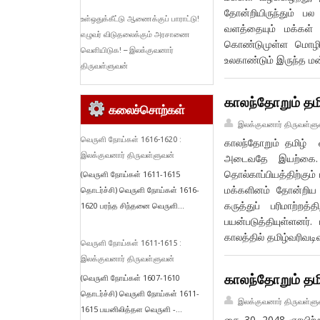
தோன்றியிருந்தும் ப
உள்ஒதுக்கீட்டு ஆணைக்குப் பாராட்டு!
வளத்தையும் மக்கள் வ
எழுவர் விடுதலைக்கும் அரசாணை
கொண்டுமுள்ள மொழி 
வெளியிடுக! – இலக்குவனார்
உலகாண்டும் இருந்த ம
திருவள்ளுவன்
காலந்தோறும் தமி
கலைச்சொற்கள்
இலக்குவனார் திருவள்ளு
வெருளி நோய்கள் 1616-1620 :
காலந்தோறும் தமிழ்
இலக்குவனார் திருவள்ளுவன்
அடைவதே இயற்கை. த
தொல்காப்பியத்திற்கும
(வெருளி நோய்கள் 1611-1615
மக்களினம் தோன்றிய 
தொடர்ச்சி) வெருளி நோய்கள் 1616-
கருத்துப் பரிமாற்ற
1620 பரந்த சிந்தனை வெருளி...
பயன்படுத்தியுள்ளனர்
காலத்தில் தமிழ்வரிவட
வெருளி நோய்கள் 1611-1615 :
இலக்குவனார் திருவள்ளுவன்
காலந்தோறும் தமி
(வெருளி நோய்கள் 1607-1610
தொடர்ச்சி) வெருளி நோய்கள் 1611-
இலக்குவனார் திருவள்ளு
1615 பயனிலித்தள வெருளி -...
தை 30, 2048 ஞாயிற்ற