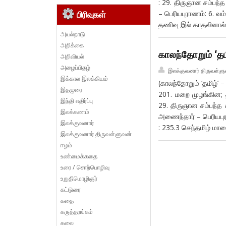
: 29. திருஞான சம்பந்
– பெரியபுராணம்: 6. வம
பிரிவுகள்
தணிவு இல் காதலினால
அயல்நாடு
அறிக்கை
காலந்தோறும் ‘த
அறிவியல்
அழைப்பிதழ்
இலக்குவனார் திருவள்ளு
இக்கால இலக்கியம்
(காலந்தோறும் ‘தமிழ்’
இதழுரை
201. மறை முழங்கின; த
இந்தி எதிர்ப்பு
29. திருஞான சம்பந்த 
இலக்கணம்
அணைந்தார் – பெரியபுரா
இலக்குவனார்
: 235.3 செந்தமிழ் மாலை
இலக்குவனார் திருவள்ளுவன்
ஈழம்
உண்மைக்கதை
உரை / சொற்பொழிவு
உறுதிமொழிஞர்
கட்டுரை
கதை
கருத்தரங்கம்
கலை