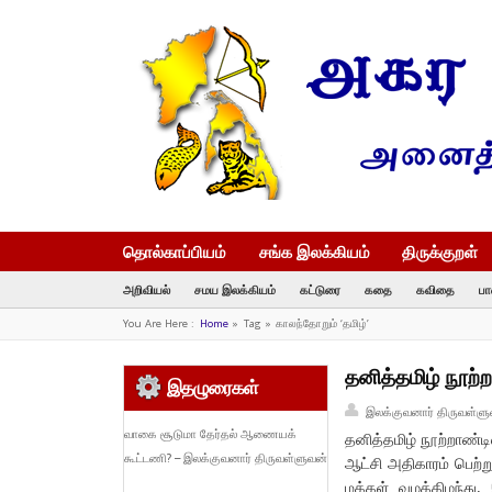
தொல்காப்பியம்
சங்க இலக்கியம்
திருக்குறள்
அறிவியல்
சமய இலக்கியம்
கட்டுரை
கதை
கவிதை
பா
You Are Here :
Home
»
Tag »
காலந்தோறும் ‘தமிழ்’
தனித்தமிழ் நூற்
இதழுரைகள்
இலக்குவனார் திருவள்ளு
வாகை சூடுமா தேர்தல் ஆணையக்
தனித்தமிழ் நூற்றாண்
கூட்டணி? – இலக்குவனார் திருவள்ளுவன்
ஆட்சி அதிகாரம் பெற்
மக்கள் வழக்கிழந்து