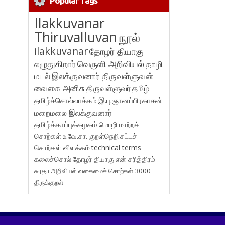
Popular Tags
Ilakkuvanar
Thiruvalluvan
நூல்
ilakkuvanar
தோழர் தியாகு
எழுதுகிறார்
வெருளி அறிவியல்
தாழி
மடல்
இலக்குவனார் திருவள்ளுவன்
வைகை அனிசு
திருவள்ளுவர்
தமிழ்
தமிழ்ச்சொல்லாக்கம்
இ.பு.ஞானப்பிரகாசன்
மறைமலை இலக்குவனார்
தமிழ்க்காப்புக்கழகம்
மொழி மாற்றச்
சொற்கள்
உ.வே.சா.
குறள்நெறி
சட்டச்
சொற்கள் விளக்கம்
technical terms
கலைச்சொல்
தோழர் தியாகு
என் சரித்திரம்
சுரதா
அறிவியல் வகைமைச் சொற்கள் 3000
திருக்குறள்