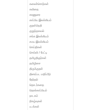
கலைச்சொற்கள்
கவிதை
காணுரை
காப்பிய இலக்கியம்
குறள்நெறி
குறுந்தகவல்
சங்க இலக்கியம்
சமய இலக்கியம்
செய்திகள்
செவ்வி / பேட்டி
தமிழறிஞர்கள்
தமிழிசை
திருக்குறள்
திரைப்பட மதிப்பீடு
தேர்தல்
தொடர்கதை
தொல்காப்பியம்
நாடகம்
நிகழ்வுகள்
படங்கள்