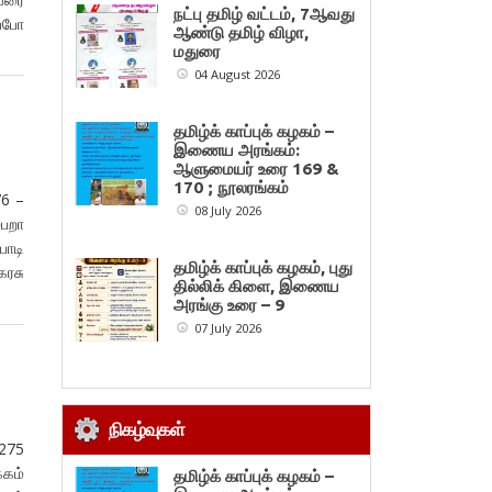
நட்பு தமிழ் வட்டம், 7ஆவது
்போ
ஆண்டு தமிழ் விழா,
மதுரை
04 August 2026
தமிழ்க் காப்புக் கழகம் –
இணைய அரங்கம்:
ஆளுமையர் உரை 169 &
170 ; நூலரங்கம்
76 –
08 July 2026
்பறா
பாடி
தமிழ்க் காப்புக் கழகம், புது
கரசு
தில்லிக் கிளை, இணைய
அரங்கு உரை – 9
07 July 2026
நிகழ்வுகள்
 275
்கம்
தமிழ்க் காப்புக் கழகம் –