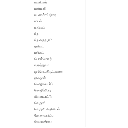
பணிமலர்
பண்பாடு
பயணக்கட்டுரை
பாடல்
பாவியம்
பிற
பிற கருவூலம்
புதினம்
புதினம்
பொன்மொழி
மருத்துவம்
மு.இராமகிருட்டிணன்
முகநூல்
மொழிபெயர்ப்பு
மொழிப்போர்
விளையாட்டு
வெருளி
வெருளி அறிவியல்
வேலைவாய்ப்பு
வேளாண்மை