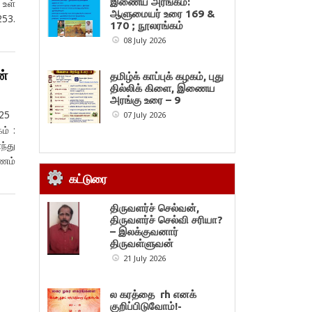
இணைய அரங்கம்:
 உள்
ஆளுமையர் உரை 169 &
253.
170 ; நூலரங்கம்
08 July 2026
ன்
தமிழ்க் காப்புக் கழகம், புது
தில்லிக் கிளை, இணைய
அரங்கு உரை – 9
-225
07 July 2026
ம் :
ந்து
ாணம்
கட்டுரை
திருவளர்ச் செல்வன்,
திருவளர்ச் செல்வி சரியா?
– இலக்குவனார்
திருவள்ளுவன்
21 July 2026
ல கரத்தை rh எனக்
குறிப்பிடுவோம்!-