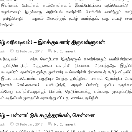
ல இயற்கைப் பேரிடர்கள் கடல்கோள்களால் இனப்பேரிழப்பை எதிர்கொண்டு
ழக்கையும் இழக்காது அறிவியல் வளர்ச்சிப் போக்கில் வளர்ந்தும் வாழ்
தமிழ்மொழி. கழகம் அமைத்துத் தமிழ் வளர்த்தும், ஒரு மொழி வைத
ன்னர்கள்…
ழ் வரிவடிவம்! – இலக்குவனார் திருவள்ளுவன்
வன்
12 February 2017
No Comment
 வரிவடிவம்! எந்த மொழியாக இருந்தாலும் காலந்தோறும் வளர்ச்சிநில
மிழ்மொழியும் அத்தகைய வளர்ச்சி நிலையை அடைந்ததே. இருப்பின
் பல ஆயிரம் ஆண்டுகளுக்கு முன்னரே அவ்வளர்ச்சி நிலையைத் தமிழ் எட்டிவிட்
இடம், கடல்கொண்ட பகுதியும் சேர்ந்த தமிழ்நிலம். மக்கள் தோன்றிய பொ
த்திற்காகச் செய்கையைப் பயன்படுத்தி, அதன் பின்னர், ஓவிய உருக்க
. பல்வேறு வளர்ச்சிகளுக்குப் பின்னர், நெடுங்கணக்கு என்பதை முறைப்படுத
ிவம் அறிவியல் முறையில் அமைந்து விட்டது. எனவே, தமிழின்…
ழ் – பன்னாட்டுக் கருத்தரங்கம், சென்னை
வன்
09 February 2017
No Comment
ுக்கிழமை பிப்பி்ரவரி 12, 2017 காலை 9.15 மணி முதல் மாலை 5.30 மணி