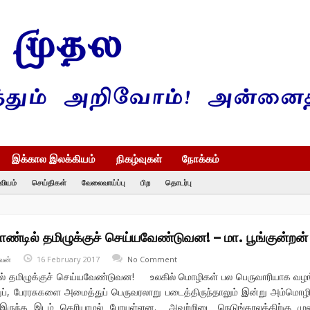
இக்கால இலக்கியம்
நிகழ்வுகள்
நோக்கம்
வியம்
செய்திகள்
வேலைவாய்ப்பு
பிற
தொடர்பு
றாண்டில் தமிழுக்குச் செய்யவேண்டுவன! – மா. பூங்குன்றன்
வன்
16 February 2017
No Comment
டில் தமிழுக்குச் செய்யவேண்டுவன! உலகில் மொழிகள் பல பெருவாரியாக வழங
றுப், பேரரசுகளை அமைத்துப் பெருவரலாறு படைத்திருந்தாலும் இன்று அம்மொழ
, இருந்த இடம் தெரியாமல் போயுள்ளன. அவற்றிடை நெடுங்காலத்திற்கு மு