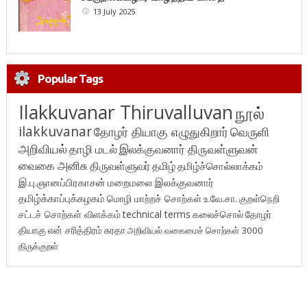
13 July 2025
Popular Tags
Ilakkuvanar Thiruvalluvan
நூல்
ilakkuvanar
தோழர் தியாகு எழுதுகிறார்
வெருளி
அறிவியல்
தாழி மடல்
இலக்குவனார் திருவள்ளுவன்
வைகை அனிசு
திருவள்ளுவர்
தமிழ்
தமிழ்ச்சொல்லாக்கம்
இ.பு.ஞானப்பிரகாசன்
மறைமலை இலக்குவனார்
தமிழ்க்காப்புக்கழகம்
மொழி மாற்றச் சொற்கள்
உ.வே.சா.
குறள்நெறி
சட்டச் சொற்கள் விளக்கம்
technical terms
கலைச்சொல்
தோழர்
தியாகு
என் சரித்திரம்
சுரதா
அறிவியல் வகைமைச் சொற்கள் 3000
திருக்குறள்