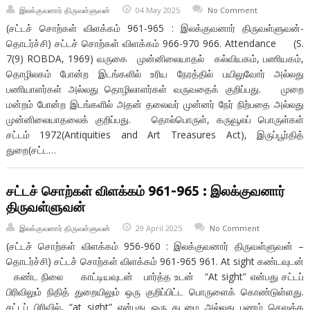
இலக்குவனார் திருவள்ளுவன்
04 May 2025
No Comment
(சட்டச் சொற்கள் விளக்கம் 961-965 : இலக்குவனார் திருவள்ளுவன்-
தொடர்ச்சி) சட்டச் சொற்கள் விளக்கம் 966-970 966. Attendance (S.
7(9) ROBDA, 1969) வருகை முன்னிலையாதல் கல்வியகம், பணியகம்,
தொழிலகம் போன்ற இடங்களில் உரிய நேரத்தில் பயிலுவோர் அல்லது
பணியாளர்கள் அல்லது தொழிலாளர்கள் வருவதைக் குறிப்பது. முறை
மன்றம் போன்ற இடங்களில் அதன் தலைவர் முன்னர் நேர் நிற்பதை அல்லது
முன்னிலையாதலைக் குறிப்பது. தொல்பொருள், கருவூலப் பொருள்கள்
சட்டம் 1972(Antiquities and Art Treasures Act), இருப்பூர்தித்
துறை(சட்ட…
சட்டச் சொற்கள் விளக்கம் 961-965 : இலக்குவனார்
திருவள்ளுவன்
இலக்குவனார் திருவள்ளுவன்
29 April 2025
No Comment
(சட்டச் சொற்கள் விளக்கம் 956-960 : இலக்குவனார் திருவள்ளுவன் –
தொடர்ச்சி) சட்டச் சொற்கள் விளக்கம் 961-965 961. At sight கண்டவுடன்
கண்ட நிலை காட்டியவுடன்‌ பார்த்த உடன் “At sight” என்பது சட்டப்
பிரிவிலும் நிதித் துறையிலும் ஒரு குறிப்பிட்ட பொருளைக் கொண்டுள்ளது.
சட்டப் பிரிவில், “at sight” என்பது ஒரு கடமை அல்லது பணம் செலுத்த