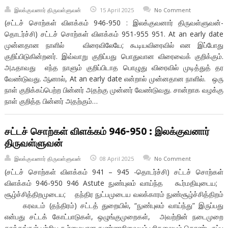
இலக்குவனார் திருவள்ளுவன்
15 April 2025
No Comment
(சட்டச் சொற்கள் விளக்கம் 946-950 : இலக்குவனார் திருவள்ளுவன்-
தொடர்ச்சி) சட்டச் சொற்கள் விளக்கம் 951-955 951. At an early date
முன்னதான நாளில் விரைவிலேயே; கூடியவிரைவில் என இப்போது
குறிப்பிடுகின்றனர். இவ்வாறு குறிப்பது பொதுவான விரைவைக் குறிக்கும்.
அஃதாவது எந்த நாளும் குறிப்பிடாத பொழுது விரைவில் முடித்துத் தர
வேண்டுவது. ஆனால், At an early date என்றால் முன்னதான நாளில். ஒரு
நாள் குறிக்கப்பெற்ற பின்னர் அதற்கு முன்னர் வேண்டுவது. சான்றாக வழக்கு
நாள் குறித்த பின்னர் அதற்கும்…
சட்டச் சொற்கள் விளக்கம் 946-950 : இலக்குவனார்
திருவள்ளுவன்
இலக்குவனார் திருவள்ளுவன்
08 April 2025
No Comment
(சட்டச் சொற்கள் விளக்கம் 941 – 945 -தொடர்ச்சி) சட்டச் சொற்கள்
விளக்கம் 946-950 946 Astute நுண்புலம் வாய்ந்த கூர்மதியுடைய;
சூழ்ச்சித்திறமுடைய; தந்திர நுட்பமுடைய வலக்காரம் நுண்சூழ்ச்சித்திறம்
கரவடம் (தந்திரம்) சட்டத் துறையில், “நுண்புலம் வாய்ந்து” இருப்பது
என்பது சட்டக் கோட்பாடுகள், ஒழுங்குமுறைகள், அவற்றின் நடைமுறை
தாக்கங்கள் பற்றிய கூர்மையான நுண்ணறிவையும் புரிதலையும் கொண்டிருப்ப