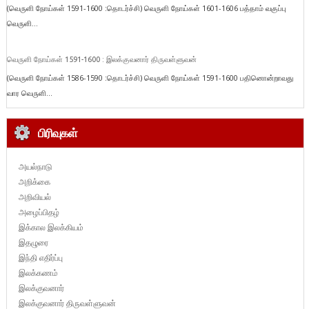
(வெருளி நோய்கள் 1591-1600 :தொடர்ச்சி) வெருளி நோய்கள் 1601-1606 பத்தாம் வகுப்பு
வெருளி...
வெருளி நோய்கள் 1591-1600 : இலக்குவனார் திருவள்ளுவன்
(வெருளி நோய்கள் 1586-1590 :தொடர்ச்சி) வெருளி நோய்கள் 1591-1600 பதினொன்றாவது
வார வெருளி...
பிரிவுகள்
அயல்நாடு
அறிக்கை
அறிவியல்
அழைப்பிதழ்
இக்கால இலக்கியம்
இதழுரை
இந்தி எதிர்ப்பு
இலக்கணம்
இலக்குவனார்
இலக்குவனார் திருவள்ளுவன்