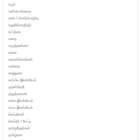
ஈழம்
உண்மைக்கதை
உரை / சொற்பொழிவு
உறுதிமொழிஞர்
கட்டுரை
கதை
கருத்தரங்கம்
கலை
கலைச்சொற்கள்
கவிதை
காணுரை
காப்பிய இலக்கியம்
குறள்நெறி
குறுந்தகவல்
சங்க இலக்கியம்
சமய இலக்கியம்
செய்திகள்
செவ்வி / பேட்டி
தமிழறிஞர்கள்
தமிழிசை