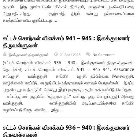
தாகும். இது முன்கூட்டியே சிக்கல் தீர்க்கும், பயனுள்ள முடிவெடுப்பதை
அனுமதிக்கிறது. சூழ்ச்சித் திறம் என்பது நல்லவகையிலான
கலந்தாய்வையே குறிப்பிடடது….
சட்டச் சொற்கள் விளக்கம் 941 – 945 : இலக்குவனார்
திருவள்ளுவன்
இலக்குவனார் திருவள்ளுவன்
01 April 2025
No Comment
(சட்டச் சொற்கள் விளக்கம் 936 – 940 : இலக்குவனார் திருவள்ளுவன்-
தொடர்ச்சி) சட்டச் சொற்கள் விளக்கம் 941 – 945 941. Assurance
காப்புறுதி வாக்குறுதி காப்பீடு உறுதி, நம்பிக்கை, இசைவுறுதி,
வாழ்க்கைக் காப்பீடு, அறுதியிடல்,உத்தரவாதம் எனவும் பொருள்கள். இறப்பு
முதலிய துயர நிகழ்ச்சி அல்லது இழப்புகளுக்கு எதிராகக் காப்பீடு செய்தல்.
சட்டப்பூர்வச் சூழலில், “உத்தரவாதம்” என்பது ஒரு பொறுப்புறுதி அல்லது
வாக்குறுதி. வாக்குறுதியின் அடிப்படையில்தானே காப்பீடு
வழங்கப்படுகிறது. எனவே, இது…
சட்டச் சொற்கள் விளக்கம் 936 – 940 : இலக்குவனார்
திருவள்ளுவன்