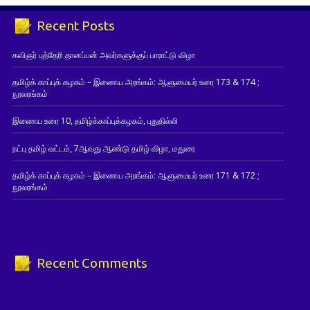
Recent Posts
கவிஞர் புத்தேரி தானப்பன் அவர்களுக்குப் பாராட்டு விழா
தமிழ்க் காப்புக் கழகம் – இணைய அரங்கம்: ஆளுமையர் உரை 173 & 174 ;
நூலரங்கம்
இணைய உரை 10, தமிழ்க்காப்புக்கழகம், புதுதில்லி
நட்பு தமிழ் வட்டம், 7ஆவது ஆண்டு தமிழ் விழா, மதுரை
தமிழ்க் காப்புக் கழகம் – இணைய அரங்கம்: ஆளுமையர் உரை 171 & 172 ;
நூலரங்கம்
Recent Comments