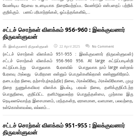
வேண்டிய தேவை உடனடியாக நிறைவேற்றப்பட வேண்டும் என்பதைப் பற்றிக்
குறிக்கும். பணப் பரிமாற்றங்கள், ஒப்பந்தங்களில்,…
சட்டச் சொற்கள் விளக்கம் 956-960 : இலக்குவனார்
திருவள்ளுவன்
இலக்குவனார் திருவள்ளுவன்
22 April 2025
No Comment
(சட்டச் சொற்கள் விளக்கம் 951-955 : இலக்குவனார் திருவள்ளுவன்)
சட்டச் சொற்கள் விளக்கம் 956-960 956. At large கட்டுப்பாடின்றி
கட்டுப்பாடற்று பொதுவாக பேரளவில் பொதுவாக நாம் large என்றால்
பேரளவு அல்லது பெரிதான என்னும் பொருள்களில்தான் எண்ணுகிறோம்.
தடையற்ற நிலை, தற்சார்பு(சுதந்திர) நிலை, அகல்விரிவு, அகல்விரிவான, முழு
நிறை நுணுக்கவிவர விளக்க இயல்பு, பரவல் நிலை, தனிக்குறிப்பீடற்ற
பொதுநிலை, குறிப்பிட்ட தனிஅலுவலற்ற பொதுத்தன்மை, முற்கால இரு
நெடிலளவொத்த இசைமானம், பரந்தகன்ற, ஏராளமான, வளமான, பலவற்றை,
உள்கொள்ளவல்ல, எல்லாம்…
சட்டச் சொற்கள் விளக்கம் 951-955 : இலக்குவனார்
திருவள்ளுவன்