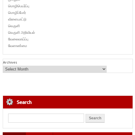
மொழிபெயர்ப்பு
மொழிப்போர்
விளையாட்டு
வெருளி
வெருளி அறிவியல்
வேலைவாய்ப்பு
வேளாண்மை
Archives
Search