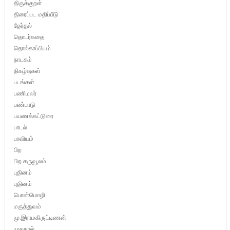
திருக்குறள்
திரைப்பட மதிப்பீடு
தேர்தல்
தொடர்கதை
தொல்காப்பியம்
நாடகம்
நிகழ்வுகள்
படங்கள்
பணிமலர்
பண்பாடு
பயணக்கட்டுரை
பாடல்
பாவியம்
பிற
பிற கருவூலம்
புதினம்
புதினம்
பொன்மொழி
மருத்துவம்
மு.இராமகிருட்டிணன்
முகநூல்