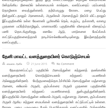
பின்தங்கிய நிலையில் உள்ளமையால் கால்நடை வளர்ப்பதைப் பரம்பரைத்
தொழிலாக வைத்துள்ளனர். தற்பொழுது கோடை மழை பெய்து
நின்றுவிட்டதாலும் அணைகள், அருவிகள் அனைத்தும் நிரம்பி விட்டதாலும்
இப்பகுதிகளில் உள்ள வேளாண் பூமிகளில் நெல், கரும்பு, தக்காளி, வாழை
முதலான பயிர்த்தொழிலும், மானாவாரிப் பகுதிகளில் விதைகள் விதைப்புப்
பணி தொடங்குகிறது. எனவே ஆடு, மாடுகளை மேய்க்கக்
காட்டுப்பகுதிகளைத்தான் நாடிச்செல்லவேண்டியுள்ளது. இவற்றைத்தவிர
வனப்பகுதி,…
தேனி மாவட்ட வனத்துறையினர் கொடுஞ்செயல்
வைகை அனீசு
21 June 2015
No Comment
தேவதானப்பட்டிப் பகுதியில் அமைந்துள்ள சுற்றுலாத் தலங்களில்
வனத்துறையினர் கொடுஞ்செயலால் சுற்றுலாப் பயணிகள்
அல்லலுறுகின்றனர். மேற்குமலைத்தொடர்ச்சியில் அமைந்துள்ள மஞ்சளாறு
அணை, எலிவால் அருவி, கும்பக்கரை அருவி முதலான பகுதிகளில்
வனத்துறையினர் சுற்றுலாப் பயணிகளைத் துன்புறுத்துகின்றனர்.
இப்பகுதியில் அமைந்துள்ள எலிவால் அருவி, மஞ்சளாறு அணை, கும்பக்கரை
அருவி ஆகிய சுற்றுலா மையங்கள் வனத்துறையின் கட்டுப்பாட்டில் உள்ளன.
கோடை மழை பருவமழை போல் பொழிந்ததால் வனப்பகுதில் ஆங்காங்கே