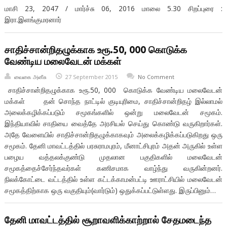
மாசி 23, 2047 / மார்ச்சு 06, 2016 மாலை 5.30 சிறப்புரை :
இரா.இளங்குமரனார்
சாதிச்சான்றிதழுக்காக உரூ.50, 000 கொடுக்க
வேண்டிய மலைவேடன் மக்கள்
வைகை அனீசு
27 September 2015
No Comment
சாதிச்சான்றிதழுக்காக உரூ.50, 000 கொடுக்க வேண்டிய மலைவேடன்
மக்கள் தன் சொந்த நாட்டில் குடியுரிமை, சாதிச்சான்றிதழ் இல்லாமல்
அலைக்கழிக்கப்படும் சமூகங்களில் ஒன்று மலைவேடன் சமூகம்.
இந்தியாவில் சாதியை வைத்தே அரசியல் செய்து கொண்டு வருகிறார்கள்.
அதே வேளையில் சாதிச்சான்றிதழுக்காகவும் அலைக்கழிக்கப்படுகிறது ஒரு
சமூகம். தேனி மாவட்டத்தில் பரசுராமபுரம், மீனாட்சிபுரம் அதன் அருகில் உள்ள
பழைய வத்தலக்குண்டு முதலான பகுதிகளில் மலைவேடன்
சமூகத்தைச்சேர்ந்தவர்கள் கணிசமாக வாழ்ந்து வருகின்றனர்.
நிலக்கோட்டை வட்டத்தில் உள்ள கட்டக்காமன்பட்டி ஊராட்சியில் மலைவேடன்
சமூகத்திற்காக ஒரு வகுதியும்(வார்டும்) ஒதுக்கப்பட்டுள்ளது. இருப்பினும்…
தேனி மாவட்டத்தில் சூறாவளிக்காற்றால் சேதமடைந்த