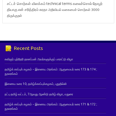
சட்டச் சொற்கள் விளக்கம்
technical terms
கலைச்சொல்
தோழர்
தியாகு
என் சரித்திரம்
சுரதா
அறிவியல் வகைமைச் சொற்கள் 3000
திருக்குறள்
Recent Posts
கவிஞர் புத்தேரி தானப்பன் அவர்களுக்குப் பாராட்டு விழா
தமிழ்க் காப்புக் கழகம் – இணைய அரங்கம்: ஆளுமையர் உரை 173 & 174 ;
நூலரங்கம்
இணைய உரை 10, தமிழ்க்காப்புக்கழகம், புதுதில்லி
நட்பு தமிழ் வட்டம், 7ஆவது ஆண்டு தமிழ் விழா, மதுரை
தமிழ்க் காப்புக் கழகம் – இணைய அரங்கம்: ஆளுமையர் உரை 171 & 172 ;
நூலரங்கம்