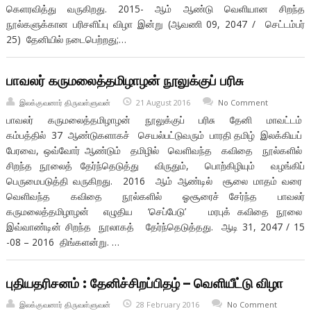
கெளரவித்து வருகிறது. 2015- ஆம் ஆண்டு வெளியான சிறந்த
நூல்களுக்கான பரிசளிப்பு விழா இன்று (ஆவணி 09, 2047 / செட்டம்பர்
25) தேனியில் நடைபெற்றது;…
பாவலர் கருமலைத்தமிழாழன் நூலுக்குப் பரிசு
இலக்குவனார் திருவள்ளுவன்
21 August 2016
No Comment
பாவலர் கருமலைத்தமிழாழன் நூலுக்குப் பரிசு தேனி மாவட்டம்
கம்பத்தில் 37 ஆண்டுகளாகச் செயல்பட்டுவரும் பாரதி தமிழ் இலக்கியப்
பேரவை, ஒவ்வோர் ஆண்டும் தமிழில் வெளிவந்த கவிதை நூல்களில்
சிறந்த நூலைத் தேர்ந்தெடுத்து விருதும், பொற்கிழியும் வழங்கிப்
பெருமைபடுத்தி வருகிறது. 2016 ஆம் ஆண்டில் சூலை மாதம் வரை
வெளிவந்த கவிதை நூல்களில் ஓசூரைச் சேர்ந்த பாவலர்
கருமலைத்தமிழாழன் எழுதிய ‘செப்பேடு’ மரபுக் கவிதை நூலை
இவ்வாண்டின் சிறந்த நூலாகத் தேர்ந்தெடுத்தது. ஆடி 31, 2047 / 15
-08 – 2016 திங்களன்று. …
புதியதரிசனம் : தேனிச்சிறப்பிதழ் – வெளியீட்டு விழா
இலக்குவனார் திருவள்ளுவன்
28 February 2016
No Comment