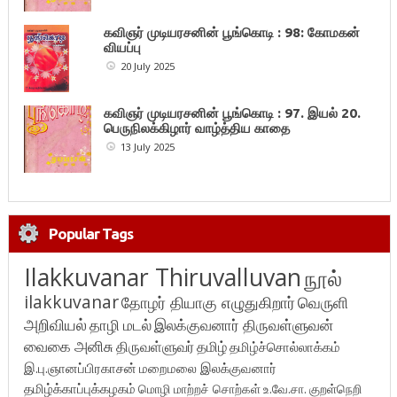
கவிஞர் முடியரசனின் பூங்கொடி : 98: கோமகன்
வியப்பு
20 July 2025
கவிஞர் முடியரசனின் பூங்கொடி : 97. இயல் 20.
பெருநிலக்கிழார் வாழ்த்திய காதை
13 July 2025
Popular Tags
Ilakkuvanar Thiruvalluvan
நூல்
ilakkuvanar
தோழர் தியாகு எழுதுகிறார்
வெருளி
அறிவியல்
தாழி மடல்
இலக்குவனார் திருவள்ளுவன்
வைகை அனிசு
திருவள்ளுவர்
தமிழ்
தமிழ்ச்சொல்லாக்கம்
இ.பு.ஞானப்பிரகாசன்
மறைமலை இலக்குவனார்
தமிழ்க்காப்புக்கழகம்
மொழி மாற்றச் சொற்கள்
உ.வே.சா.
குறள்நெறி