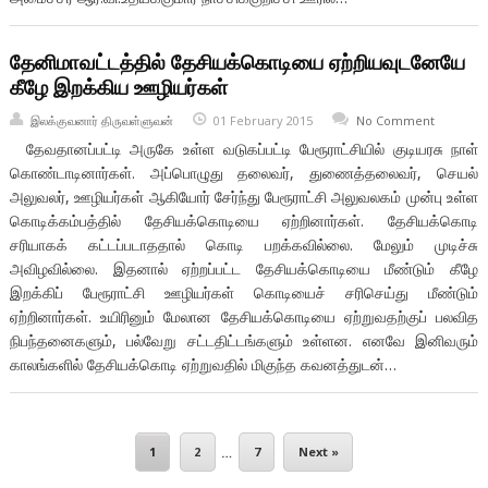
தேனிமாவட்டத்தில் தேசியக்கொடியை ஏற்றியவுடனேயே
கீழே இறக்கிய ஊழியர்கள்
இலக்குவனார் திருவள்ளுவன்
01 February 2015
No Comment
தேவதானப்பட்டி அருகே உள்ள வடுகப்பட்டி பேரூராட்சியில் குடியரசு நாள்
கொண்டாடினார்கள். அப்பொழுது தலைவர், துணைத்தலைவர், செயல்
அலுவலர், ஊழியர்கள் ஆகியோர் சேர்ந்து பேரூராட்சி அலுவலகம் முன்பு உள்ள
கொடிக்கம்பத்தில் தேசியக்கொடியை ஏற்றினார்கள். தேசியக்கொடி
சரியாகக் கட்டப்படாததால் கொடி பறக்கவில்லை. மேலும் முடிச்சு
அவிழவில்லை. இதனால் ஏற்றப்பட்ட தேசியக்கொடியை மீண்டும் கீழே
இறக்கிப் பேரூராட்சி ஊழியர்கள் கொடியைச் சரிசெய்து மீண்டும்
ஏற்றினார்கள். உயிரினும் மேலான தேசியக்கொடியை ஏற்றுவதற்குப் பலவித
நிபந்தனைகளும், பல்வேறு சட்டதிட்டங்களும் உள்ளன. எனவே இனிவரும்
காலங்களில் தேசியக்கொடி ஏற்றுவதில் மிகுந்த கவனத்துடன்…
1
2
…
7
Next »