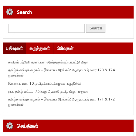
Search
பதிவுகள்
கருத்துகள்
பிரிவுகள்
கவிஞர் புத்தேரி தானப்பன் அவர்களுக்குப் பாராட்டு விழா
தமிழ்க் காப்புக் கழகம் – இணைய அரங்கம்: ஆளுமையர் உரை 173 & 174 ;
நூலரங்கம்
இணைய உரை 10, தமிழ்க்காப்புக்கழகம், புதுதில்லி
நட்பு தமிழ் வட்டம், 7ஆவது ஆண்டு தமிழ் விழா, மதுரை
தமிழ்க் காப்புக் கழகம் – இணைய அரங்கம்: ஆளுமையர் உரை 171 & 172 ;
நூலரங்கம்
செய்திகள்