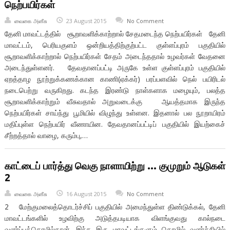
நெற்பயிர்கள்
வைகை அனீசு
23 August 2015
No Comment
தேனி மாவட்டத்தில் சூறாவளிக்காற்றால் சேதமடைந்த நெற்பயிர்கள் தேனி
மாவட்டம், பெரியகுளம் ஒன்றியத்திற்குற்பட்ட குள்ளப்புரம் பகுதியில்
சூறாவளிக்காற்றால் நெற்பயிர்கள் சேதம் அடைந்ததால் உழவர்கள் வேதனை
அடைந்துள்ளனர். தேவதானப்பட்டி அருகே உள்ள குள்ளப்புரம் பகுதியில்
ஏறத்தாழ நூற்றுக்கணக்கான காணி(ஏக்கர்) பரப்பளவில் நெல் பயிரிடல்
நடைபெற்று வருகிறது. கடந்த இரண்டு நாள்களாக மழையும், பலத்த
சூறாவளிக்காற்றும் வீசுவதால் அறுவடைக்கு ஆயத்தமாக இருந்த
நெற்பயிர்கள் சாய்ந்து பூமியில் விழுந்து உள்ளன. இதனால் பல நூறாயிரம்
மதிப்புள்ள நெற்பயிர் வீணாயின. தேவதானப்பட்டிப் பகுதியில் இயற்கைச்
சீற்றத்தால் வாழை, கரும்பு,…
காட்டைப் பார்த்து வெகு நாளாயிற்று … குமுறும் ஆடுகள்
2
வைகை அனீசு
16 August 2015
No Comment
2 மேற்குமலைத்தொடர்ச்சிப் பகுதியில் அமைந்துள்ள திண்டுக்கல், தேனி
மாவட்டங்களில் உழவிற்கு அடுத்தபடியாக விளங்குவது கால்நடை
வளர்ப்புத்தொழில்தான். இந்த இரு மாவட்டங்களும் தொழில் வளர்ச்சியில்