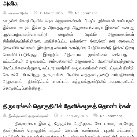
அனிசு
வைகை அனீசு
15 March 2015
No Comment
ஊழலின் கோரப்பிடியில் அரசு அலுவலகங்கள் “பருப்பு இல்லாமல் சாம்பாரும்
இல்லை. ஊழல் இல்லாத அரசுத்துறை அலுலவகங்களும் இல்லை” என்பது
புதுமொழியாகக்கொண்டு ஊழலின் பிடியில் அலுவலகங்கள்
சிக்கித்தவிக்கின்றன. பாதிக்கப்பட்ட மக்களோ ‘லோ,லோ’ என அலையும்
நிலையில் உள்ளனர். இவற்றை எல்லாம் களஆய்வு மேற்கொண்டு இக்கட்டுரை
வெளியிடப்படுகிறது. இவற்றில் அதிகமாக முன்னிலை வகிப்பது
வட்டாட்சியர் அலுவலகம், சார்-பதிவாளர் அலுவலகம், வேளாண்மைத்துறை,
தோட்டக்கலைத்துறை, வட்டார வளர்ச்சி அலுவலகங்கள் எனப் பட்டியல் நீண்டு
கொண்டே போகிறது. தரகர்களின் பிடியில் வத்தலக்குண்டு சார்பதிவாளர்
அலுவலகம் திண்டுக்கல் மாவட்டம், வத்தலக்குண்டுவில் மனைவணிகம்
கொடிகட்டிப்பறக்கிறது….
திருவரங்கம் தொகுதியில் தேனிக்கழகத் தொண்டர்கள்
இலக்குவனார் திருவள்ளுவன்
08 February 2015
No Comment
திருவரங்கம் இடைத் தேர்தலில் அ.தி.மு.க. வேட்பாளரை வரவேற்ற
திண்டுக்கல் தொகுதிக் கழகச் செயலர் கண்ணன், பழனி சட்டமன்ற
உறுப்பினர் கே.எசு.என்.வேணுகோபால், பண்ணைக்காடு பேரூராட்சித் தலைவர்