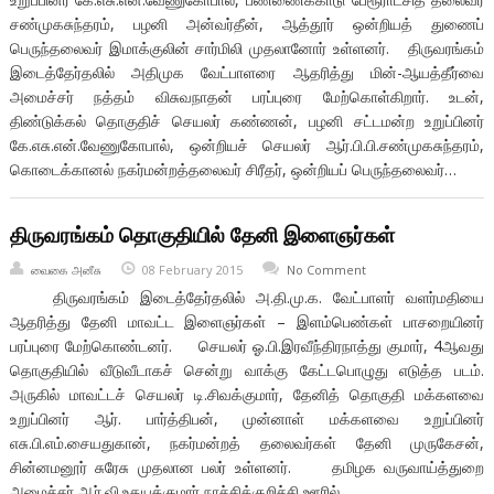
சண்முகசுந்தரம், பழனி அன்வர்தீன், ஆத்தூர் ஒன்றியத் துணைப்
பெருந்தலைவர் இமாக்குலின் சார்மிலி முதலானோர் உள்ளனர். திருவரங்கம்
இடைத்தேர்தலில் அதிமுக வேட்பாளரை ஆதரித்து மின்-ஆயத்தீர்வை
அமைச்சர் நத்தம் விசுவநாதன் பரப்புரை மேற்கொள்கிறார். உடன்,
திண்டுக்கல் தொகுதிச் செயலர் கண்ணன், பழனி சட்டமன்ற உறுப்பினர்
கே.எசு.என்.வேணுகோபால், ஒன்றியச் செயலர் ஆர்.பி.பி.சண்முகசுந்தரம்,
கொடைக்கானல் நகர்மன்றத்தலைவர் சிரீதர், ஒன்றியப் பெருந்தலைவர்…
திருவரங்கம் தொகுதியில் தேனி இளைஞர்கள்
வைகை அனீசு
08 February 2015
No Comment
திருவரங்கம் இடைத்தேர்தலில் அ.தி.மு.க. வேட்பாளர் வளர்மதியை
ஆதரித்து தேனி மாவட்ட இளைஞர்கள் – இளம்பெண்கள் பாசறையினர்
பரப்புரை மேற்கொண்டனர். செயலர் ஓ.பி.இரவீந்திரநாத்து குமார், 4ஆவது
தொகுதியில் வீடுவீடாகச் சென்று வாக்கு கேட்டபொழுது எடுத்த படம்.
அருகில் மாவட்டச் செயலர் டி.சிவக்குமார், தேனித் தொகுதி மக்களவை
உறுப்பினர் ஆர். பார்த்திபன், முன்னாள் மக்களவை உறுப்பினர்
எசு.பி.எம்.சையதுகான், நகர்மன்றத் தலைவர்கள் தேனி முருகேசன்,
சின்னமனூர் சுரேசு முதலான பலர் உள்ளனர். தமிழக வருவாய்த்துறை
அமைச்சர் ஆர்.வி.உதயக்குமார் நாச்சிக்குறிச்சி ஊரில்…