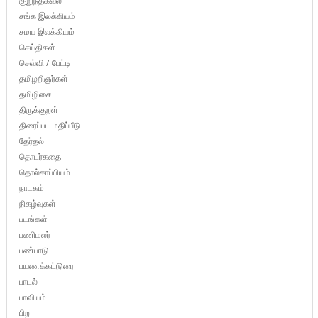
குறுந்தகவல்
சங்க இலக்கியம்
சமய இலக்கியம்
செய்திகள்
செவ்வி / பேட்டி
தமிழறிஞர்கள்
தமிழிசை
திருக்குறள்
திரைப்பட மதிப்பீடு
தேர்தல்
தொடர்கதை
தொல்காப்பியம்
நாடகம்
நிகழ்வுகள்
படங்கள்
பணிமலர்
பண்பாடு
பயணக்கட்டுரை
பாடல்
பாவியம்
பிற