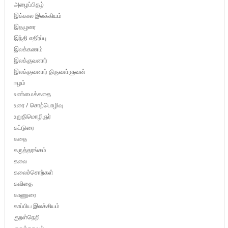
அழைப்பிதழ்
இக்கால இலக்கியம்
இதழுரை
இந்தி எதிர்ப்பு
இலக்கணம்
இலக்குவனார்
இலக்குவனார் திருவள்ளுவன்
ஈழம்
உண்மைக்கதை
உரை / சொற்பொழிவு
உறுதிமொழிஞர்
கட்டுரை
கதை
கருத்தரங்கம்
கலை
கலைச்சொற்கள்
கவிதை
காணுரை
காப்பிய இலக்கியம்
குறள்நெறி