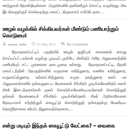
ஊற்றுகள் தோன்றியுள்ளன. அருவிகளில் தண்ணீரும் கொட்டி வருகிறது. சில
இடங்களுக்குச் செல்வதற்கு மாவட்ட நிருவாகம் சார்பில் தடை…
ஊழல் வழக்கில் சிக்கியவர்கள் மீண்டும் பணியாற்றும்
கொடுமை!
வைகை அனீசு
31 May 2015
No Comment
தேவதானப்பட்டிப் பகுதியில் ஊழல் ஒழிப்புக் காவலரால் கைது
செய்யப்பட்டவர்கள் வழக்கு முடியும் முன்பே, மீண்டும் அதே அலுவலகத்தில்
பணிபுரியும் சட்ட முரணான நடைமுறை உள்ளது. தேவதானப்பட்டி, தேனி
மாவட்டத்தின் பிறபகுதிகளில் வருமான வரித்துறை, வணிக வரித்துறை,
வருவாய்த்துறை, உள்ளாட்சித்துறை, சமூக நலத்துறை எனப் பல
அலுவலகங்களில் தங்களுடைய வேலைகள் சீக்கிரம் முடிக்கவேண்டும் எனச்
சிலர் இடைத்தரகர்கள் மூலம் கொடுக்கவேண்டியவற்றைக் கொடுத்துத்
தங்கள் வேலையைச் சீக்கிரம் முடிக்கின்றனர். சிலர் அதிகாரிகளை
நேரடியாகச் சந்தித்துக் கையூட்டு கொடுத்துத் தங்களுக்கு வேண்டிய
தொழிற்சாலை உரிமம், நிலுவைத்தொகை,…
என்று மடியும் இந்தக் கையூட்டு வேட்கை? – வைகை