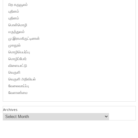
பிற கருவூலம்
புதினம்
புதினம்
பொன்மொழி
மருத்துவம்
மு.இராமகிருட்டிணன்
முகநூல்
மொழிபெயர்ப்பு
மொழிப்போர்
விளையாட்டு
வெருளி
வெருளி அறிவியல்
வேலைவாய்ப்பு
வேளாண்மை
Archives