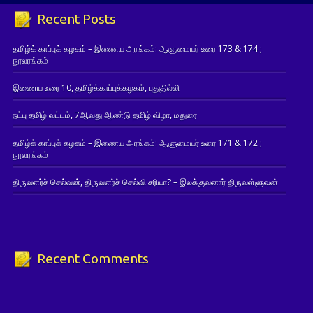
Recent Posts
தமிழ்க் காப்புக் கழகம் – இணைய அரங்கம்: ஆளுமையர் உரை 173 & 174 ;
நூலரங்கம்
இணைய உரை 10, தமிழ்க்காப்புக்கழகம், புதுதில்லி
நட்பு தமிழ் வட்டம், 7ஆவது ஆண்டு தமிழ் விழா, மதுரை
தமிழ்க் காப்புக் கழகம் – இணைய அரங்கம்: ஆளுமையர் உரை 171 & 172 ;
நூலரங்கம்
திருவளர்ச் செல்வன், திருவளர்ச் செல்வி சரியா? – இலக்குவனார் திருவள்ளுவன்
Recent Comments