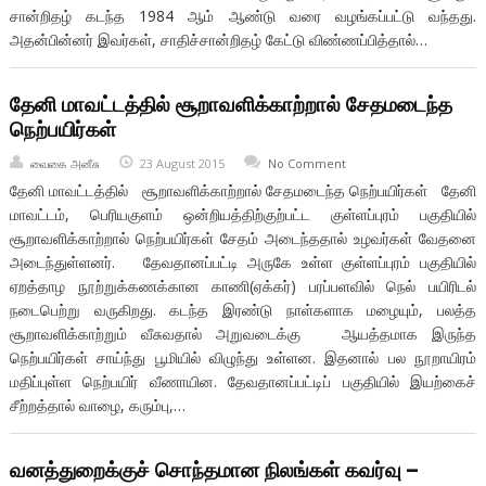
சான்றிதழ் கடந்த 1984 ஆம் ஆண்டு வரை வழங்கப்பட்டு வந்தது.
அதன்பின்னர் இவர்கள், சாதிச்சான்றிதழ் கேட்டு விண்ணப்பித்தால்…
தேனி மாவட்டத்தில் சூறாவளிக்காற்றால் சேதமடைந்த
நெற்பயிர்கள்
வைகை அனீசு
23 August 2015
No Comment
தேனி மாவட்டத்தில் சூறாவளிக்காற்றால் சேதமடைந்த நெற்பயிர்கள் தேனி
மாவட்டம், பெரியகுளம் ஒன்றியத்திற்குற்பட்ட குள்ளப்புரம் பகுதியில்
சூறாவளிக்காற்றால் நெற்பயிர்கள் சேதம் அடைந்ததால் உழவர்கள் வேதனை
அடைந்துள்ளனர். தேவதானப்பட்டி அருகே உள்ள குள்ளப்புரம் பகுதியில்
ஏறத்தாழ நூற்றுக்கணக்கான காணி(ஏக்கர்) பரப்பளவில் நெல் பயிரிடல்
நடைபெற்று வருகிறது. கடந்த இரண்டு நாள்களாக மழையும், பலத்த
சூறாவளிக்காற்றும் வீசுவதால் அறுவடைக்கு ஆயத்தமாக இருந்த
நெற்பயிர்கள் சாய்ந்து பூமியில் விழுந்து உள்ளன. இதனால் பல நூறாயிரம்
மதிப்புள்ள நெற்பயிர் வீணாயின. தேவதானப்பட்டிப் பகுதியில் இயற்கைச்
சீற்றத்தால் வாழை, கரும்பு,…
வனத்துறைக்குச் சொந்தமான நிலங்கள் கவர்வு –