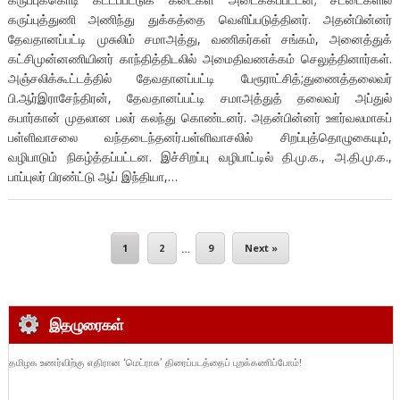
கருப்புத்துணி அணிந்து துக்கத்தை வெளிப்படுத்தினர். அதன்பின்னர்
தேவதானப்பட்டி முசுலிம் சமாஅத்து, வணிகர்கள் சங்கம், அனைத்துக்
கட்சிமுன்னணியினர் காந்தித்திடலில் அமைதிவணக்கம் செலுத்தினார்கள்.
அஞ்சலிக்கூட்டத்தில் தேவதானப்பட்டி பேரூராட்சித்;துணைத்தலைவர்
பி.ஆர்இராசேந்திரன், தேவதானப்பட்டி சமாஅத்துத் தலைவர் அப்துல்
கபார்கான் முதலான பலர் கலந்து கொண்டனர். அதன்பின்னர் ஊர்வலமாகப்
பள்ளிவாசலை வந்தடைந்தனர்.பள்ளிவாசலில் சிறப்புத்தொழுகையும்,
வழிபாடும் நிகழ்த்தப்பட்டன. இச்சிறப்பு வழிபாட்டில் தி.மு.க., அ.தி.மு.க.,
பாப்புலர் பிரண்ட்டு ஆப் இந்தியா,…
1
2
…
9
Next »
இதழுரைகள்
தமிழக உணர்விற்கு எதிரான ‘மெட்ராசு’ திரைப்படத்தைப் புறக்கணிப்போம்!