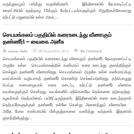
மருத்துவமும் பார்த்து வருகின்றனர். இந்நிலையில் தே.வாடிப்பட்டி
ஊராட்சியில் ஏறத்தாழ 10க்கும் மேற்பட்டவர்களுக்குச் சிறுநீரகக்கோளாறு
ஏற்பட்டு மதுரையில் உள்ள அரசு,…
செயமங்கலம் பகுதியில் கரைஉடைந்து வீணாகும்
தண்ணீர்! – வைகை அனீசு
வைகை அனீசு
08 November 2015
No Comment
செயமங்கலம் பகுதியில் கரைஉடைந்து வீணாகும் தண்ணீர் தேவதானப்பட்டி
அருகே உள்ள செயமங்கலத்தில் கண்மாய் கரை உடைந்து குளத்திற்குச்
செல்லும் தண்ணீர் வீணாகிறது. செயமங்கலம் அருகே உள்ள கண்மாய்க்கு
வாய்க்கால் வழியாகத் தண்ணீர் கொண்டு செல்லப்படுகிறது. தற்பொழுது
பெய்த கனமழையால் கரை உடைப்பு ஏற்பட்டு தண்ணீர் வீணாக
வயல்களுக்குச் சென்றது. வயல்களில் ஏற்கெனவே நெல்களை நடுவதற்கு
உழவர்கள் நெற்பயிரைப் பயிரிட்டிருந்தனர். இந்நிலையில் கரை உடைந்ததால்
நெற்பயிர்களுக்குள் தண்ணீர் உள்ளே சென்று அனைத்தும் வீணாயின.
அதே போல கண்மாயில் மீன்குஞ்சுகளை வளர்த்து வந்தனர். இதனால்
குளத்திலிருந்து…