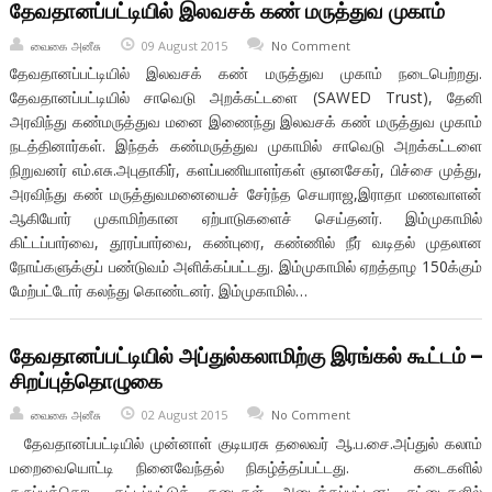
தேவதானப்பட்டியில் இலவசக் கண் மருத்துவ முகாம்
வைகை அனீசு
09 August 2015
No Comment
தேவதானப்பட்டியில் இலவசக் கண் மருத்துவ முகாம் நடைபெற்றது.
தேவதானப்பட்டியில் சாவெடு அறக்கட்டளை (SAWED Trust), தேனி
அரவிந்து கண்மருத்துவ மனை இணைந்து இலவசக் கண் மருத்துவ முகாம்
நடத்தினார்கள். இந்தக் கண்மருத்துவ முகாமில் சாவெடு அறக்கட்டளை
நிறுவனர் எம்.எசு.அபுதாகிர், களப்பணியாளர்கள் ஞானசேகர், பிச்சை முத்து,
அரவிந்து கண் மருத்துவமனையைச் சேர்ந்த செயராஜ,இராதா மணவாளன்
ஆகியோர் முகாமிற்கான ஏற்பாடுகளைச் செய்தனர். இம்முகாமில்
கிட்டப்பார்வை, தூரப்பார்வை, கண்புரை, கண்ணில் நீர் வடிதல் முதலான
நோய்களுக்குப் பண்டுவம் அளிக்கப்பட்டது. இம்முகாமில் ஏறத்தாழ 150க்கும்
மேற்பட்டோர் கலந்து கொண்டனர். இம்முகாமில்…
தேவதானப்பட்டியில் அப்துல்கலாமிற்கு இரங்கல் கூட்டம் –
சிறப்புத்தொழுகை
வைகை அனீசு
02 August 2015
No Comment
தேவதானப்பட்டியில் முன்னாள் குடியரசு தலைவர் ஆ.ப.சை.அப்துல் கலாம்
மறைவையொட்டி நினைவேந்தல் நிகழ்த்தப்பட்டது. கடைகளில்
கருப்புக்கொடி கட்டப்பட்டுக் கடைகள் அடைக்கப்பட்டன; சட்டைகளில்