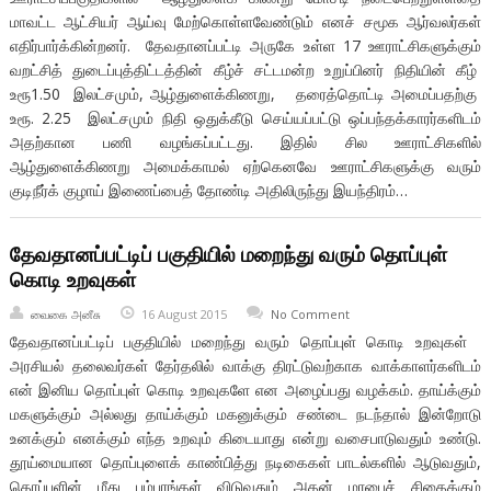
மாவட்ட ஆட்சியர் ஆய்வு மேற்கொள்ளவேண்டும் எனச் சமூக ஆர்வலர்கள்
எதிர்பார்க்கின்றனர். தேவதானப்பட்டி அருகே உள்ள 17 ஊராட்சிகளுக்கும்
வறட்சித் துடைப்புத்திட்டத்தின் கீழ்ச் சட்டமன்ற உறுப்பினர் நிதியின் கீழ்
உரூ1.50 இலட்சமும், ஆழ்துளைக்கிணறு, தரைத்தொட்டி அமைப்பதற்கு
உரூ. 2.25 இலட்சமும் நிதி ஒதுக்கீடு செய்யப்பட்டு ஒப்பந்தக்காரர்களிடம்
அதற்கான பணி வழங்கப்பட்டது. இதில் சில ஊராட்சிகளில்
ஆழ்துளைக்கிணறு அமைக்காமல் ஏற்கெனவே ஊராட்சிகளுக்கு வரும்
குடிநீர்க் குழாய் இணைப்பைத் தோண்டி அதிலிருந்து இயந்திரம்…
தேவதானப்பட்டிப் பகுதியில் மறைந்து வரும் தொப்புள்
கொடி உறவுகள்
வைகை அனீசு
16 August 2015
No Comment
தேவதானப்பட்டிப் பகுதியில் மறைந்து வரும் தொப்புள் கொடி உறவுகள்
அரசியல் தலைவர்கள் தேர்தலில் வாக்கு திரட்டுவற்காக வாக்காளர்களிடம்
என் இனிய தொப்புள் கொடி உறவுகளே என அழைப்பது வழக்கம். தாய்க்கும்
மகளுக்கும் அல்லது தாய்க்கும் மகனுக்கும் சண்டை நடந்தால் இன்றோடு
உனக்கும் எனக்கும் எந்த உறவும் கிடையாது என்று வசைபாடுவதும் உண்டு.
தூய்மையான தொப்புளைக் காண்பித்து நடிகைகள் பாடல்களில் ஆடுவதும்,
தொப்புளின் மீது பம்பரங்கள் விடுவதும் அதன் மரபைச் சிதைக்கும்