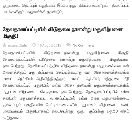
ஒருவகை. தொப்புள் பகுதியை இப்பொழுது விளம்பரங்களிலும், திரைப்படப்
பாடல்களிலும் பாலுணர்ச்சி தூண்டும்;…
தேவதானப்பட்டியில் விடுதலை நாளன்று மதுவிற்பனை
மிகுதி!
வைகை அனீசு
16 August 2015
No Comment
தேவதானப்பட்டியில் விடுதலை நாளன்று மதுவிற்பனை மிகுதி!
தேவதானப்பட்டியில் விடுதலை நாளன்று மதுவிற்பனை மிகுதியாக
நடைபெற்றது. தேனிமாவட்டத்தில் விடுதலை நாளன்று மதுபானக்கடைகள்
அனைத்திலும் மது விற்பனை செய்யக்கூடாது என அரசாணைக்கிணங்க
மாவட்ட ஆட்சியர் அறிவித்திருந்தார். மாவட்ட ஆட்சியர் உத்தரவை மீறி
தேவதானப்பட்டிப் பகுதியில் உள்ள அரசு- தனியார் மதுபானக்கடைகளில்
மதுபான விற்பனை வெகுவாக நடைபெற்றது. தேவதானப்பட்டியில் உள்ள
தனியார் மதுபானக்கடை, வடுகப்பட்டியில் உள்ள அரசு மதுபானக்கடை,
குள்ளப்புரம் பகுதிகளில் பெட்டிக்கடைகளில் மதுபானம் விற்பனை எனப்
பரலாவகவும் மிகுதியாகவும் நடைபெற்றது. ஒரு குப்பிக்கு உரூ.50 வீதம்
கூடுதலாக…