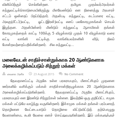
விளிம்பிற்குச் செல்கின்றன. தமிழக முதல்வர்அவர்கள்
கந்துவட்டிக்கொடுமையிலிருந்து மீளவேண்டும் என நினைத்து அவசரச்
சட்டம் ஒன்றைப் பிறப்பித்தார். அதன்படி கந்துவட்டி, கடப்பாரை வட்டி,
அலகு(மீட்டர்)வட்டி, ஓட்ட(இரன்)வட்டி எனப் பலகோரமுகங்கள் செயல்
இழந்தன. அதன்பின்னர் மீண்டும் கந்துவட்டி ஆசாமிகள் தங்கள்
கோரமுகத்தைக் காட்டி 100க்கு 5 விழுக்காடு முதல் 10 விழுக்காடு வரை
வட்டி வாங்கி வட்டிக்கு வாங்கியவர்களின் வீடு, நிலம்
போன்றவற்றைப்பறிக்கின்றனர். சில கந்துவட்டி…
மலைவேடன் சாதிச்சான்றுக்காக 20 ஆண்டுகளாக
அலைக்கழிக்கப்படும் சிற்றூர் மக்கள்
வைகை அனீசு
23 August 2015
No Comment
தேவதானப்பட்டி அருகே உள்ள பரசுராமபுரம், மீனாட்சிபுரம் முதலான
ஊர்களில் வசிக்கும் மக்கள் சாதிச்சான்றிதழுக்காக 20 ஆண்டுகளாக
அலைக்கழிக்கப்படுகின்றனர். தேவதானப்பட்டி அருகே மீனாட்சிபுரம்,
பரசுராமபுரம் என இரண்டு சிற்றூர்கள் உள்ளன. இவற்றில் ஒரு குறிப்பிட்ட சமூக
மக்கள் மட்டுமே வாழ்ந்து வருகின்றனர். இச்சமூக மக்கள் தங்கள் பரம்பரைத்
தொழிலான வேட்டையாடும் தொழிலை விட்டுவிட்டுத் தற்பொழுது
வேளாண்மை, கூலி வேலை எனச் செய்துவருகின்றனர். இம் மக்களுக்குச்