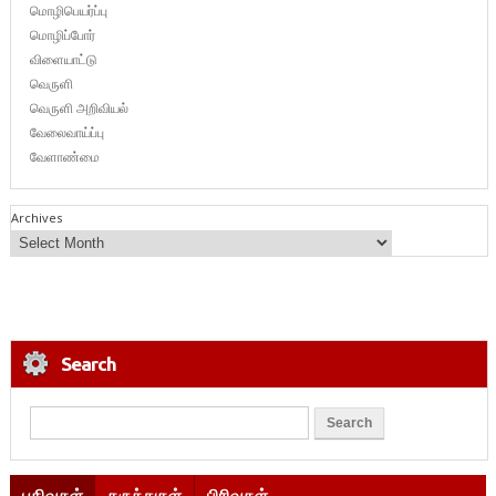
மொழிபெயர்ப்பு
மொழிப்போர்
விளையாட்டு
வெருளி
வெருளி அறிவியல்
வேலைவாய்ப்பு
வேளாண்மை
Archives
Search
பதிவுகள்
கருத்துகள்
பிரிவுகள்