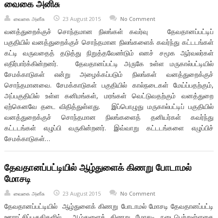
வைகை அனிசு
வைகை அனீசு
23 August 2015
No Comment
வனத்துறைக்குச் சொந்தமான நிலங்கள் கவர்வு தேவதானப்பட்டிப்
பகுதியில் வனத்துறைக்குச் சொந்தமான நிலங்களைக் கவர்ந்து கட்டடங்கள்
கட்டி வருவதைத் தடுத்து நிறுத்தவேண்டும் எனச் சமூக ஆர்வலர்கள்
எதிர்பார்க்கின்றனர். தேவதானப்பட்டி அருகே உள்ள மருகால்பட்டியில்
சேமக்காடுகள் என்று அழைக்கப்படும் நிலங்கள் வனத்துறைக்குச்
சொந்தமானவை. சேமக்காடுகள் பகுதியில் கால்நடைகள் மேய்ப்பதற்கும்,
அப்பகுதியில் உள்ள கனிமங்கள், மரங்கள் வெட்டுவதற்கும் வனத்துறை
ஏற்கெனவே தடை விதித்துள்ளது. இப்பொழுது மருகால்பட்டிப் பகுதியில்
வனத்துறைக்குச் சொந்தமான நிலங்களைத் தனியர்கள் கவர்ந்து
கட்டடங்கள் எழுப்பி வருகின்றனர். இவ்வாறு கட்டடங்களை எழுப்பிச்
சேமக்காடுகள்…
தேவதானப்பட்டியில் ஆழ்துளைக் கிணறு போடாமல்
மோசடி
வைகை அனீசு
23 August 2015
No Comment
தேவதானப்பட்டியில் ஆழ்துளைக் கிணறு போடாமல் மோசடி தேவதானப்பட்டி
ஊராட்சிப்பகுதிகளில் ஆழ்துளைக் கிணறு மோசடி நடைபெற்றுள்ளதை