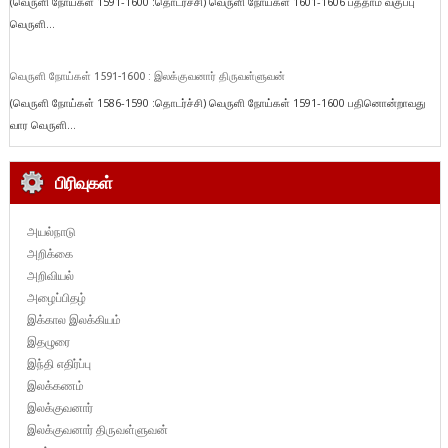
(வெருளி நோய்கள் 1591-1600 :தொடர்ச்சி) வெருளி நோய்கள் 1601-1606 பத்தாம் வகுப்பு
வெருளி...
வெருளி நோய்கள் 1591-1600 : இலக்குவனார் திருவள்ளுவன்
(வெருளி நோய்கள் 1586-1590 :தொடர்ச்சி) வெருளி நோய்கள் 1591-1600 பதினொன்றாவது
வார வெருளி...
பிரிவுகள்
அயல்நாடு
அறிக்கை
அறிவியல்
அழைப்பிதழ்
இக்கால இலக்கியம்
இதழுரை
இந்தி எதிர்ப்பு
இலக்கணம்
இலக்குவனார்
இலக்குவனார் திருவள்ளுவன்