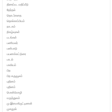
திரைப்பட மதிப்பீடு
தேர்தல்
தொடர்கதை
தொல்காப்பியம்
நாடகம்
நிகழ்வுகள்
படங்கள்
பணிமலர்
பண்பாடு
பயணக்கட்டுரை
பாடல்
பாவியம்
பிற
பிற கருவூலம்
புதினம்
புதினம்
பொன்மொழி
மருத்துவம்
மு.இராமகிருட்டிணன்
முகநூல்