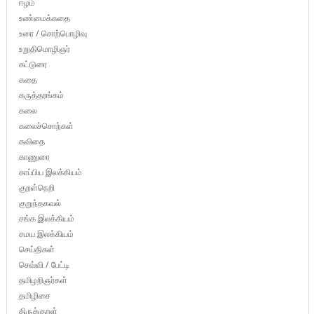
ஈழம்
உண்மைக்கதை
உரை / சொற்பொழிவு
உறுதிமொழிஞர்
கட்டுரை
கதை
கருத்தரங்கம்
கலை
கலைச்சொற்கள்
கவிதை
காணுரை
காப்பிய இலக்கியம்
குறள்நெறி
குறுந்தகவல்
சங்க இலக்கியம்
சமய இலக்கியம்
செய்திகள்
செவ்வி / பேட்டி
தமிழறிஞர்கள்
தமிழிசை
திருக்குறள்