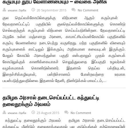
கரும்பும் தூய வேளாண்மையும் – வைகை அனிசு
வைகை அனீசு
20 September 2015
No Comment
குல தெய்வக்கோயில்களுக்கு விற்பனை ஆகும் கரும்புகள்
தேவதானப்பட்டிப் பகுதியில் குலதெய்வக்கோயில்களுக்கு கொண்டு
செல்வதற்குக் கரும்புகள் விற்பனை செய்யப்படுகின்றன. தேவதானப்பட்டி
அருகே உள்ள மஞ்சளாறு அணை, காமாட்சியம்மன்கோயில் பகுதிகளில்
கரும்பு வேளாண்மை நடைபெற்று வருகிறது. மற்ற பகுதிகளில் விளையும்
கரும்புகளைக் காட்டிலும் இக்கரும்பு அதிகமான சுவையுடன் இருக்கும்.
மேலும் கோயில் அமைந்துள்ள பகுதி என்பதாலும் முதல் கரும்பைக்
கோயிலுக்குக் காணிக்கையாகச் செலுத்துவதை இப்பகுதி உழவர்கள்
வழக்கமாகக் கொண்டுள்ளனர். இதனால் தெய்வ பக்தியுடன்,
இறைச்சிக்கழிவுகள், பன்றிச்சாணம் போன்றவற்றை உரமாக
பயன்படுத்துவதில்லை. இதனால் தேனி, திண்டுக்கல் மாவட்டம்,…
தமிழக அரசால் தடைசெய்யப்பட்ட கந்துவட்டி
தலைதூக்கும் அவலம்
வைகை அனீசு
23 August 2015
No Comment
கந்துவட்டி தலைதூக்கும் அவலம் தமிழக அரசால் தடைசெய்யப்பட்ட
கந்துவட்டி மீண்டும் தலைதூக்குவதால் பல குடும்பங்கள் தற்கொலையின்