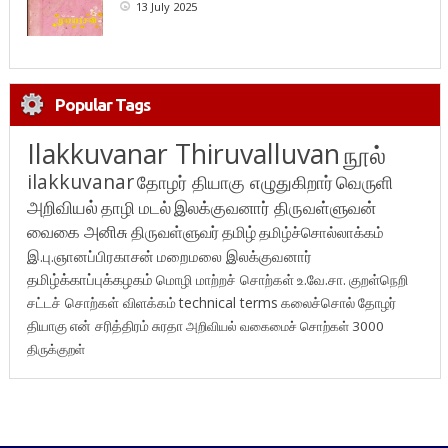
13 July 2025
Popular Tags
Ilakkuvanar Thiruvalluvan
நூல்
ilakkuvanar
தோழர் தியாகு எழுதுகிறார்
வெருளி
அறிவியல்
தாழி மடல்
இலக்குவனார் திருவள்ளுவன்
வைகை அனிசு
திருவள்ளுவர்
தமிழ்
தமிழ்ச்சொல்லாக்கம்
இ.பு.ஞானப்பிரகாசன்
மறைமலை இலக்குவனார்
தமிழ்க்காப்புக்கழகம்
மொழி மாற்றச் சொற்கள்
உ.வே.சா.
குறள்நெறி
சட்டச் சொற்கள் விளக்கம்
technical terms
கலைச்சொல்
தோழர்
தியாகு
என் சரித்திரம்
சுரதா
அறிவியல் வகைமைச் சொற்கள் 3000
திருக்குறள்