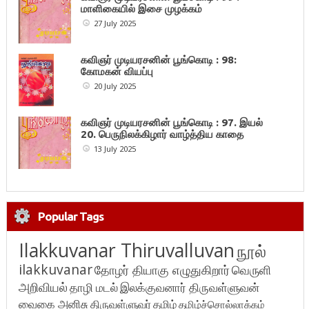
மாளிகையில் இசை முழக்கம்
27 July 2025
கவிஞர் முடியரசனின் பூங்கொடி : 98:
கோமகன் வியப்பு
20 July 2025
கவிஞர் முடியரசனின் பூங்கொடி : 97. இயல்
20. பெருநிலக்கிழார் வாழ்த்திய காதை
13 July 2025
Popular Tags
Ilakkuvanar Thiruvalluvan
நூல்
ilakkuvanar
தோழர் தியாகு எழுதுகிறார்
வெருளி
அறிவியல்
தாழி மடல்
இலக்குவனார் திருவள்ளுவன்
வைகை அனிசு
திருவள்ளுவர்
தமிழ்
தமிழ்ச்சொல்லாக்கம்