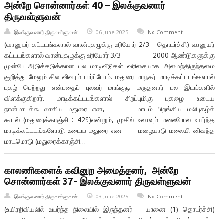
அன்றே சொன்னார்கள் 40 – இலக்குவனார்
திருவள்ளுவன்
இலக்குவனார் திருவள்ளுவன்
06 June 2025
No Comment
(வானுயர் கட்டடங்களால் வான்புகழுக்கு உரியோர் 2/3 – தொடர்ச்சி) வானுயர்
கட்டடங்களால் வான்புகழுக்கு உரியோர் 3/3 2000 ஆண்டுகளுக்கு
முன்பே அடுக்கடுக்கான பல மாடிவீடுகள் வரிசையாக அமைந்திருந்தமை
குறித்து மேலும் சில விவரம் பார்ப்போம். மதுரை மாநகர் மாடிக்கட்டடங்களால்
புகழ் பெற்றது என்பதைப் புலவர் மாங்குடி மருதனார் பல இடங்களில்
விளக்குகிறார். மாடிக்கட்டடங்களால் சிறப்புமிகு புகழை உடைய
நான்மாடக்கூடலாகிய மதுரை என, மாடம் பிறங்கிய மலிபுகழ்க்
கூடல் (மதுரைக்காஞ்சி : 429)என்றும், முகில் உலாவும் மலைபோல உயர்ந்த
மாடிக்கட்டடங்களோடு உடைய மதுரை என மழையாடு மலையி னிவந்த
மாடமொடு (மதுரைக்காஞ்சி…
காலணிகளைக் கவினுற அமைத்தனர், அன்றே
சொன்னார்கள் 37- இலக்குவனார் திருவள்ளுவன்
இலக்குவனார் திருவள்ளுவன்
03 June 2025
No Comment
(உயிரறிவியலில் உயர்ந்த நிலையில் இருந்தனர் – யானை (1) தொடர்ச்சி)