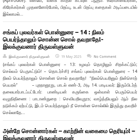
(Aphrodite). எனவே, வீனசு காதல் கடவுள் ஆகும். உரோமானியர்கள்,
கிரேக்கர்கள் முதலானோர்போல், பிறப்பு, உடன் பிறப்பு கதைகள் அடிப்படையில்
இல்லாமல்…
சங்கப் புலவர்கள் பொன்னுரை – 14 : நிலம்
பெயர்ந்தாலும் சொன்ன சொல் தவறாதே!-
இலக்குவனார் திருவள்ளுவன்
இலக்குவனார் திருவள்ளுவன்
19 May 2025
No Comment
(சங்கப் புலவர்கள் பொன்னுரை – 13: உழவும் தொழிலும் சிறக்கட்டும்;
செல்வம் பெருகட்டும்! – தொடர்ச்சி) சங்கப் புலவர்கள் பொன்னுரை – 14
நிலம் பெயர்ந்தாலும் சொன்ன சொல் தவறாதே! “நிலம்பெயரினும் நின்சொற்
பெயரல்” – புறநானூறு, பாடல் எண்-3, அடி 14. பாடியவர்: இரும்பிடர்த்
தலையார்பாடப்பட்டோர்: பாண்டியன் கருங்கை ஒள்வாள் பெரும்பெயர்
வழுதிதிணை : பாடாண்துறை : செவியறிவுறூஉ; வாழ்த்தியலும் ஆம் நில
நடுக்கம் ஏற்பட்டு, இடம் பெயர்ந்தாலும் நீ சொன்ன சொல்லில் இருந்து தவறிச்
செல்லாதே…
அன்றே சொன்னார்கள் – காற்றின் வகைமை தெரியும்! –
இலக்குவனார் திருவள்ளுவன்