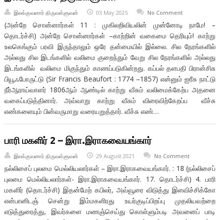
இலக்குவனார் திருவள்ளுவன்
03 May 2025
No Comment
(அன்றே சொன்னார்கள் 11 : முகிலறிவியலின் முன்னோடி நாமே! –
தொடர்ச்சி) அன்றே சொன்னார்கள் –காற்றின் வகைமை தெரியும்! காற்று
உலகெங்கும் பரவி இருந்தாலும் ஒரே தன்மையில் இல்லை. சில நேரங்களில்
அல்லது சில இடங்களில் வலிமை குறைந்தும் வேறு சில நேரங்களில் அல்லது
இடங்களில் வலிமை மிகுந்தும் காணப்படுகின்றது. கப்பல் தளபதி பிரான்சிசு
பியூஃபோருட்டு (Sir Francis Beaufort : 1774 –1857) என்னும் ஐரீசு நாட்டு
நீர்ஆராய்வாளர் 1806ஆம் ஆண்டில் காற்று வீசும் வலிமைக்கேற்ப அதனை
வகைப்படுத்தினார். அவ்வாறு காற்று வீசும் விரைவிற்கேறப்ப வீச்சு
எண்களையும் பின்வருமாறு வரையறுத்தார். வீச்சு எண்…
பாரி மகளிர் 2 – இரா.இராகவையங்கார்
இலக்குவனார் திருவள்ளுவன்
29 August 2021
No Comment
நல்லிசைப் புலமை மெல்லியலார்கள் – இரா.இராகவையங்கார். : 18 (நல்லிசைப்
புலமை மெல்லியலார்கள்- இரா.இராகவையங்கார். 17. தொடர்ச்சி) 4. பாரி
மகளிர் (தொடர்ச்சி) இதன்மேற் கபிலர், அவ்வூரை விடுத்து இளவிச்சிக்கோ
என்பானிடஞ் சென்று இம்மகளிரது உயர்குடிப்பிறப்பு முதலியவற்றை
எடுத்துரைத்து, இவர்களை மணஞ்செய்து கொள்ளும்படி அவனைப் பாடி