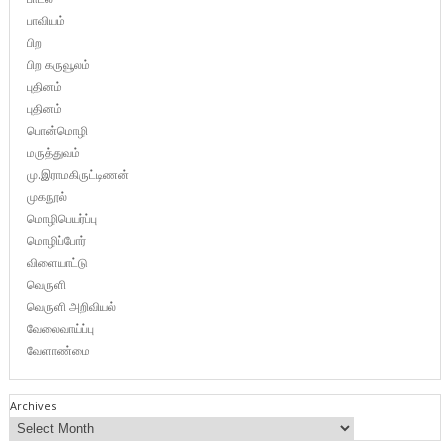
பாவியம்
பிற
பிற கருவூலம்
புதினம்
புதினம்
பொன்மொழி
மருத்துவம்
மு.இராமகிருட்டிணன்
முகநூல்
மொழிபெயர்ப்பு
மொழிப்போர்
விளையாட்டு
வெருளி
வெருளி அறிவியல்
வேலைவாய்ப்பு
வேளாண்மை
Archives