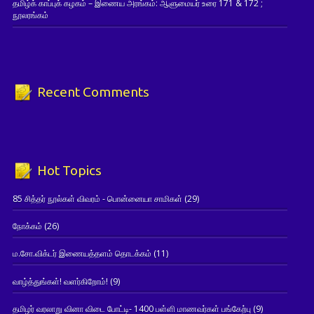
தமிழ்க் காப்புக் கழகம் – இணைய அரங்கம்: ஆளுமையர் உரை 171 & 172 ;
நூலரங்கம்
Recent Comments
Hot Topics
85 சித்தர் நூல்கள் விவரம் - பொன்னையா சாமிகள்
(29)
நோக்கம்
(26)
ம.சோ.விக்டர் இணையத்தளம் தொடக்கம்
(11)
வாழ்த்துங்கள்! வளர்கிறோம்!
(9)
தமிழர் வரலாறு வினா விடை போட்டி- 1400 பள்ளி மாணவர்கள் பங்கேற்பு
(9)