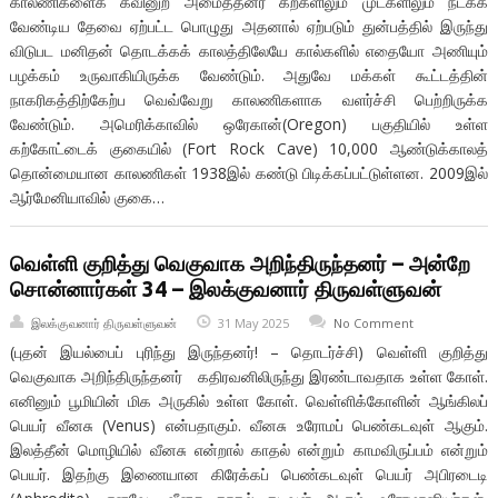
காலணிகளைக் கவினுற அமைத்தனர் கற்களிலும் முட்களிலும் நடக்க
வேண்டிய தேவை ஏற்பட்ட பொழுது அதனால் ஏற்படும் துன்பத்தில் இருந்து
விடுபட மனிதன் தொடக்கக் காலத்திலேயே கால்களில் எதையோ அணியும்
பழக்கம் உருவாகியிருக்க வேண்டும். அதுவே மக்கள் கூட்டத்தின்
நாகரிகத்திற்கேற்ப வெவ்வேறு காலணிகளாக வளர்ச்சி பெற்றிருக்க
வேண்டும். அமெரிக்காவில் ஒரேகான்(Oregon) பகுதியில் உள்ள
கற்கோட்டைக் குகையில் (Fort Rock Cave) 10,000 ஆண்டுக்காலத்
தொன்மையான காலணிகள் 1938இல் கண்டு பிடிக்கப்பட்டுள்ளன. 2009இல்
ஆர்மேனியாவில் குகை…
வெள்ளி குறித்து வெகுவாக அறிந்திருந்தனர் – அன்றே
சொன்னார்கள் 34 – இலக்குவனார் திருவள்ளுவன்
இலக்குவனார் திருவள்ளுவன்
31 May 2025
No Comment
(புதன் இயல்பைப் புரிந்து இருந்தனர்! – தொடர்ச்சி) வெள்ளி குறித்து
வெகுவாக அறிந்திருந்தனர் கதிரவனிலிருந்து இரண்டாவதாக உள்ள கோள்.
எனினும் பூமியின் மிக அருகில் உள்ள கோள். வெள்ளிக்கோளின் ஆங்கிலப்
பெயர் வீனசு (Venus) என்பதாகும். வீனசு உரோமப் பெண்கடவுள் ஆகும்.
இலத்தீன் மொழியில் வீனசு என்றால் காதல் என்றும் காமவிருப்பம் என்றும்
பெயர். இதற்கு இணையான கிரேக்கப் பெண்கடவுள் பெயர் அபிரடைடி