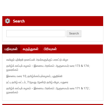
Search
பதிவுகள்
கருத்துகள்
பிரிவுகள்
கவிஞர் புத்தேரி தானப்பன் அவர்களுக்குப் பாராட்டு விழா
தமிழ்க் காப்புக் கழகம் – இணைய அரங்கம்: ஆளுமையர் உரை 173 & 174 ;
நூலரங்கம்
இணைய உரை 10, தமிழ்க்காப்புக்கழகம், புதுதில்லி
நட்பு தமிழ் வட்டம், 7ஆவது ஆண்டு தமிழ் விழா, மதுரை
தமிழ்க் காப்புக் கழகம் – இணைய அரங்கம்: ஆளுமையர் உரை 171 & 172 ;
நூலரங்கம்