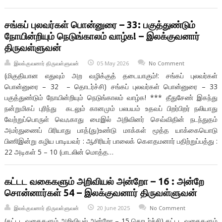
சங்கப் புலவர்கள் பொன்னுரை – 33: பகுத்துண்டும்
நோயின்றியும் நெடுங்காலம் வாழ்க! – இலக்குவனார்
திருவள்ளுவன்
இலக்குவனார் திருவள்ளுவன்
05 May 2026
No Comment
(மிகுதியான எதுவும் அற வழிக்குத் தடையாகும்!: சங்கப் புலவர்கள்
பொன்னுரை – 32 – தொடர்ச்சி) சங்கப் புலவர்கள் பொன்னுரை – 33
பகுத்துண்டும் நோயின்றியும் நெடுங்காலம் வாழ்க! *** தீதுசேண் இகந்து
நன்றுமிகப் புரிந்து கடலும் கானமும் பலபயம் உதவப் பிறர்பிறர் நலியாது
வேற்றுப்பொருள் வெஃகாது மைஇல் அறிவினர் செவ்விதின் நடந்துதம்
அமர்துணைப் பிரியாது பாத்(து)உண்டு மாக்கள் மூத்த யாக்கையொடு
பிணிஇன்று கழிய பாடியவர் : ஆசிரியர் பாலைக் கௌதமனார் பதிற்றுப்பத்து :
22 அடிகள் 5 – 10 (பாடலின் மொத்த…
கட்டட வகைகளும் அறிவியல் அன்றோ – 16 : அன்றே
சொன்னார்கள் 54 – இலக்குவனார் திருவள்ளுவன்
இலக்குவனார் திருவள்ளுவன்
20 June 2025
No Comment
(கட்டட வகைகளும் அறிவியல் அன்றோ – 15 தொடர்ச்சி) கட்டட வகைகளும்