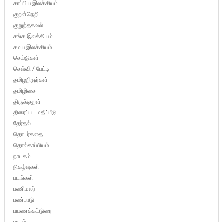
காப்பிய இலக்கியம்
குறள்நெறி
குறுந்தகவல்
சங்க இலக்கியம்
சமய இலக்கியம்
செய்திகள்
செவ்வி / பேட்டி
தமிழறிஞர்கள்
தமிழிசை
திருக்குறள்
திரைப்பட மதிப்பீடு
தேர்தல்
தொடர்கதை
தொல்காப்பியம்
நாடகம்
நிகழ்வுகள்
படங்கள்
பணிமலர்
பண்பாடு
பயணக்கட்டுரை
பாடல்