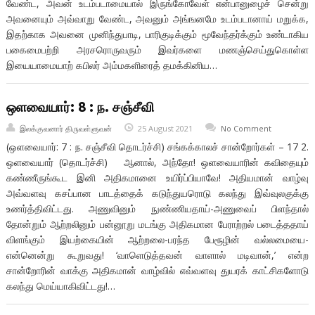
வேண்ட, அவன் உடம்படாமையால் இருங்கோவேள் என்பானுழைச் சென்று
அவனையும் அவ்வாறு வேண்ட, அவனும் அங்ஙனமே உடம்படானாய் மறுக்க,
இதற்காக அவனை முனிந்துபாடி, பாரிகுடிக்கும் மூவேந்தர்க்கும் உண்டாகிய
பகைமைபற்றி அரசரொருவரும் இவர்களை மணஞ்செய்துகொள்ள
இயையாமையாற் கபிலர் அம்மகளிரைத் தமக்கினிய…
ஒளவையார்: 8 : ந. சஞ்சீவி
இலக்குவனார் திருவள்ளுவன்
25 August 2021
No Comment
(ஒளவையார்: 7 : ந. சஞ்சீவி தொடர்ச்சி) சங்கக்காலச் சான்றோர்கள் – 17 2.
ஒளவையார் (தொடர்ச்சி) ஆனால், அந்தோ! ஒளவையாரின் கவிதையும்
கண்ணீருங்கூட இனி அதிகமானை உயிர்ப்பியாவே! அதியமான் வாழ்வு
அவ்வளவு கசப்பான பாடத்தைக் கடுந்துயரொடு கலந்து இவ்வுலகுக்கு
உணர்த்திவிட்டது. அணுவினும் நுண்ணியதாய்-அணுவைப் பிளந்தால்
தோன்றும் ஆற்றலினும் பன்னூறு மடங்கு அதிகமான பேராற்றல் படைத்ததாய்
விளங்கும் இயற்கையின் ஆற்றலை-பரந்த பேரூழின் வல்லமையை-
என்னென்று கூறுவது! ‘வாளெடுத்தவன் வாளால் மடிவான்,’ என்ற
சான்றோரின் வாக்கு அதிகமான் வாழ்வில் எவ்வளவு துயரக் காட்சிகளோடு
கலந்து மெய்யாகிவிட்டது!…