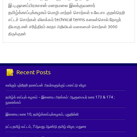
இ.பு.ஞானப்பிரகாசன்
மறைமலை இலக்குவனார்
தமிழ்க்காப்புக்கழகம்
மொழி மாற்றச் சொற்கள்
உ.வே.சா.
குறள்நெறி
சட்டச் சொற்கள் விளக்கம்
technical terms
கலைச்சொல்
தோழர்
தியாகு
என் சரித்திரம்
சுரதா
அறிவியல் வகைமைச் சொற்கள் 3000
திருக்குறள்
Recent Posts
கவிஞர் புத்தேரி தானப்பன் அவர்களுக்குப் பாராட்டு விழா
தமிழ்க் காப்புக் கழகம் – இணைய அரங்கம்: ஆளுமையர் உரை 173 & 174 ;
நூலரங்கம்
இணைய உரை 10, தமிழ்க்காப்புக்கழகம், புதுதில்லி
நட்பு தமிழ் வட்டம், 7ஆவது ஆண்டு தமிழ் விழா, மதுரை