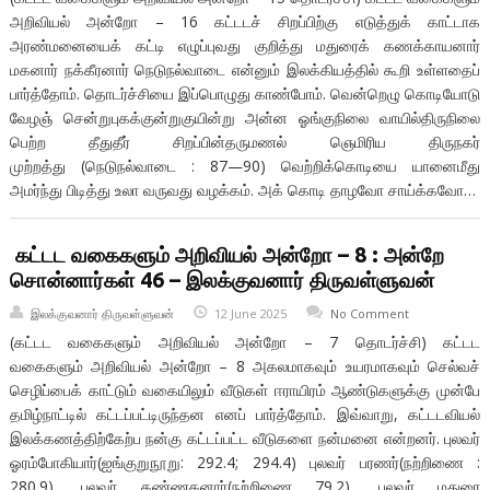
அறிவியல் அன்றோ – 16 கட்டடச் சிறப்பிற்கு எடுத்துக் காட்டாக
அரண்மனையைக் கட்டி எழுப்புவது குறித்து மதுரைக் கணக்காயனார்
மகனார் நக்கீரனார் நெடுநல்வாடை என்னும் இலக்கியத்தில் கூறி உள்ளதைப்
பார்த்தோம். தொடர்ச்சியை இப்பொழுது காண்போம். வென்றெழு கொடியோடு
வேழஞ் சென்றுபுகக்குன்றுகுயின்று அன்ன ஓங்குநிலை வாயில்திருநிலை
பெற்ற தீதுதீர் சிறப்பின்தருமணல் ஞெமிரிய திருநகர்
முற்றத்து (நெடுநல்வாடை : 87—90) வெற்றிக்கொடியை யானைமீது
அமர்ந்து பிடித்து உலா வருவது வழக்கம். அக் கொடி தாழவோ சாய்க்கவோ…
கட்டட வகைகளும் அறிவியல் அன்றோ – 8 : அன்றே
சொன்னார்கள் 46 – இலக்குவனார் திருவள்ளுவன்
இலக்குவனார் திருவள்ளுவன்
12 June 2025
No Comment
(கட்டட வகைகளும் அறிவியல் அன்றோ – 7 தொடர்ச்சி) கட்டட
வகைகளும் அறிவியல் அன்றோ – 8 அகலமாகவும் உயரமாகவும் செல்வச்
செழிப்பைக் காட்டும் வகையிலும் வீடுகள் ஈராயிரம் ஆண்டுகளுக்கு முன்பே
தமிழ்நாட்டில் கட்டப்பட்டிருந்தன எனப் பார்த்தோம். இவ்வாறு, கட்டடவியல்
இலக்கணத்திற்கேற்ப நன்கு கட்டப்பட்ட வீடுகளை நன்மனை என்றனர். புலவர்
ஓரம்போகியார்(ஐங்குறுநூறு: 292.4; 294.4) புலவர் பரணர்(நற்றிணை :
280.9), புலவர் கண்ணகனார்(நற்றிணை 79.2), புலவர் மதுரை