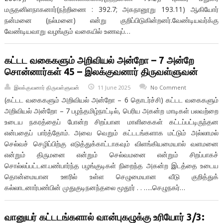
மருதனிளநாகனார்(நற்றிணை : 392.7; அகநானூறு 193.11) ஆகியோர்
நன்மனை (நல்மனை) என்று குறிப்பிடுகின்றனர்.வேண்டியவர்க்கு
வேண்டியவாறு வழங்கும் வகையில் உணவுப்…
கட்டட வகைகளும் அறிவியல் அன்றோ – 7 அன்றே
சொன்னார்கள் 45 – இலக்குவனார் திருவள்ளுவன்
இலக்குவனார் திருவள்ளுவன்
11 June 2025
No Comment
(கட்டட வகைகளும் அறிவியல் அன்றோ – 6 தொடர்ச்சி) கட்டட வகைகளும்
அறிவியல் அன்றோ – 7 பழந்தமிழ்நாட்டில், பெரிய அகன்ற மாடிகள் பலவற்றை
உடைய நகரத்தைப் போன்ற சிறப்பான மாளிகைகள் கட்டப்பட்டிருந்தன
என்பதைப் பார்த்தோம். அவை வெறும் கட்டடங்களாக மட்டும் அல்லாமல்
செல்வச் செழிப்பிற்கு எடுத்துக்காட்டாகவும் விளங்கியமையால் வளமனை
என்றும் திருமனை என்றும் செல்வமனை என்றும் சிறப்பாகச்
சொல்லப்பட்டன.பண்பார்ந்த பழங்குடிகள் நிறைந்த அகன்ற இடத்தை உடைய
தொன்மையான ஊரில் உள்ள செழுமையான வீடு குறித்துக்
கல்லாடனார்பண்பின் முதுகுடிநனந்தலை மூதூர் . . …..செழுநகர்…
வானுயர் கட்டடங்களால் வான்புகழுக்கு உரியோர் 3/3: