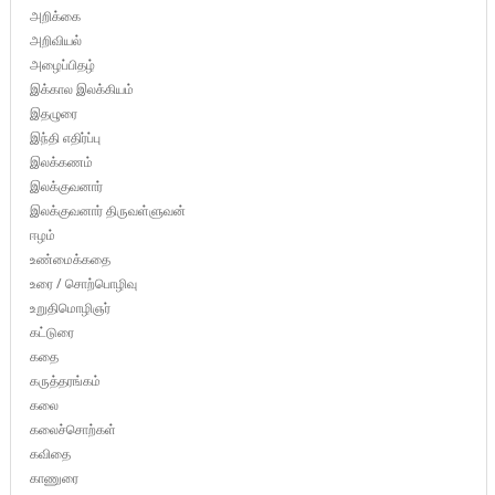
அறிக்கை
அறிவியல்
அழைப்பிதழ்
இக்கால இலக்கியம்
இதழுரை
இந்தி எதிர்ப்பு
இலக்கணம்
இலக்குவனார்
இலக்குவனார் திருவள்ளுவன்
ஈழம்
உண்மைக்கதை
உரை / சொற்பொழிவு
உறுதிமொழிஞர்
கட்டுரை
கதை
கருத்தரங்கம்
கலை
கலைச்சொற்கள்
கவிதை
காணுரை