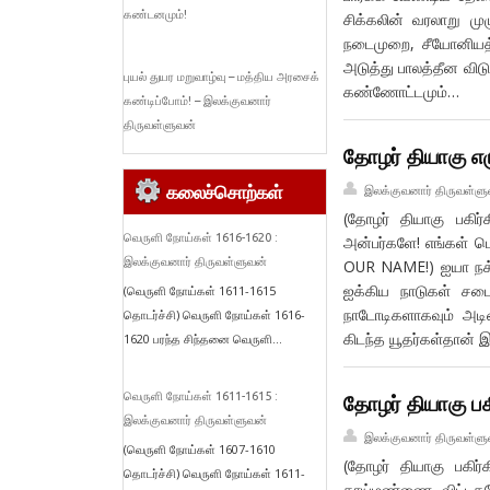
கண்டனமும்!
சிக்கலின் வரலாறு மு
நடைமுறை, சீயோனியத்
அடுத்து பாலத்தீன வி
புயல் துயர மறுவாழ்வு – மத்திய அரசைக்
கண்ணோட்டமும்…
கண்டிப்போம்! – இலக்குவனார்
திருவள்ளுவன்
தோழர் தியாகு எழ
கலைச்சொற்கள்
இலக்குவனார் திருவள்ளு
(தோழர் தியாகு பகிர
வெருளி நோய்கள் 1616-1620 :
அன்பர்களே! எங்கள் 
இலக்குவனார் திருவள்ளுவன்
OUR NAME!) ஐயா நக்க
ஐக்கிய நாடுகள் சப
(வெருளி நோய்கள் 1611-1615
நாடோடிகளாகவும் அடி
தொடர்ச்சி) வெருளி நோய்கள் 1616-
கிடந்த யூதர்கள்தான் இ
1620 பரந்த சிந்தனை வெருளி...
வெருளி நோய்கள் 1611-1615 :
தோழர் தியாகு பக
இலக்குவனார் திருவள்ளுவன்
இலக்குவனார் திருவள்ளு
(வெருளி நோய்கள் 1607-1610
(தோழர் தியாகு பகிர்
தொடர்ச்சி) வெருளி நோய்கள் 1611-
தாய்மண்ணை விட்டகலோ