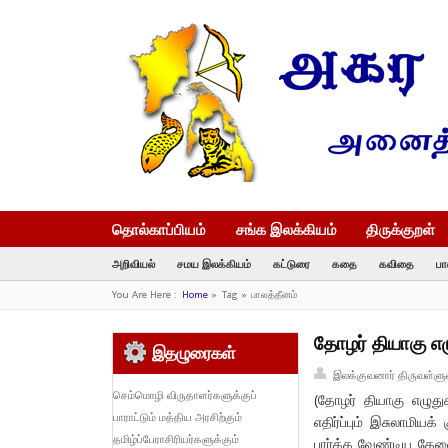
தொல்காப்பியம்
சங்க இலக்கியம்
திருக்குறள்
அறிவியல்
சமய இலக்கியம்
கட்டுரை
கதை
கவிதை
பா
You Are Here :
Home
»
Tag »
பாலத்தீனம்
தோழர் தியாகு எழுத
இதழுரைகள்
இலக்குவனார் திருவள்ளு
செம்மொழி விருதாளர்களுக்குப்
(தோழர் தியாகு எழுது
பாராட்டும் மத்திய அரசிற்கும்
எதிர்ப்பும் இசுலாமியக
தமிழ்ப்பேராசிரியர்களுக்கும்
பார்க்க வேண்டிய தேவ