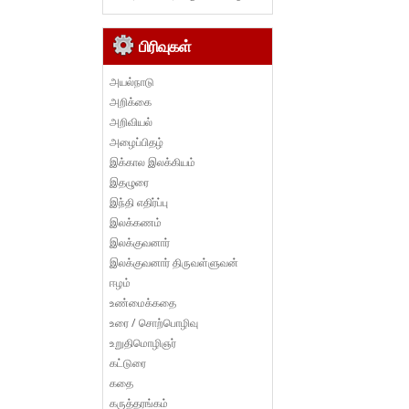
பிரிவுகள்
அயல்நாடு
அறிக்கை
அறிவியல்
அழைப்பிதழ்
இக்கால இலக்கியம்
இதழுரை
இந்தி எதிர்ப்பு
இலக்கணம்
இலக்குவனார்
இலக்குவனார் திருவள்ளுவன்
ஈழம்
உண்மைக்கதை
உரை / சொற்பொழிவு
உறுதிமொழிஞர்
கட்டுரை
கதை
கருத்தரங்கம்