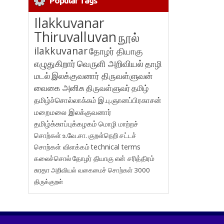
Popular Tags
Ilakkuvanar
Thiruvalluvan
நூல்
ilakkuvanar
தோழர் தியாகு
எழுதுகிறார்
வெருளி அறிவியல்
தாழி
மடல்
இலக்குவனார் திருவள்ளுவன்
வைகை அனிசு
திருவள்ளுவர்
தமிழ்
தமிழ்ச்சொல்லாக்கம்
இ.பு.ஞானப்பிரகாசன்
மறைமலை இலக்குவனார்
தமிழ்க்காப்புக்கழகம்
மொழி மாற்றச்
சொற்கள்
உ.வே.சா.
குறள்நெறி
சட்டச்
சொற்கள் விளக்கம்
technical terms
கலைச்சொல்
தோழர் தியாகு
என் சரித்திரம்
சுரதா
அறிவியல் வகைமைச் சொற்கள் 3000
திருக்குறள்