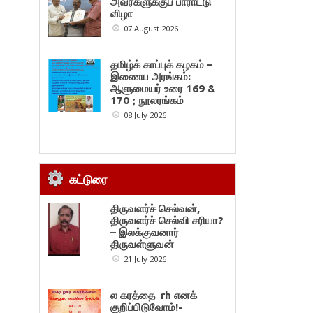
அவர்களுக்குப் பாராட்டு
விழா
07 August 2026
தமிழ்க் காப்புக் கழகம் –
இணைய அரங்கம்:
ஆளுமையர் உரை 169 &
170 ; நூலரங்கம்
08 July 2026
கட்டுரை
திருவளர்ச் செல்வன்,
திருவளர்ச் செல்வி சரியா?
– இலக்குவனார்
திருவள்ளுவன்
21 July 2026
ல கரத்தை rh எனக்
குறிப்பிடுவோம்!-