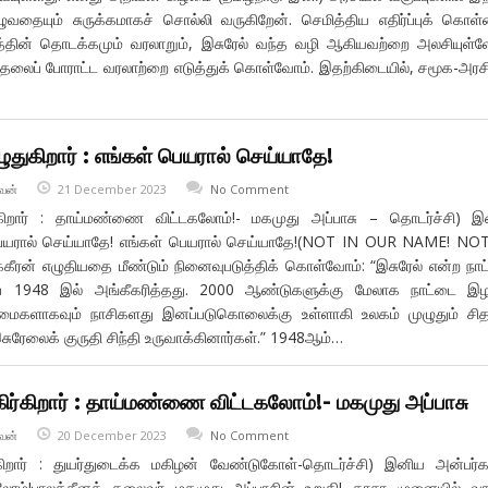
ழுவதையும் சுருக்கமாகச் சொல்லி வருகிறேன். செமித்திய எதிர்ப்புக் கொள
தின் தொடக்கமும் வரலாறும், இசுரேல் வந்த வழி ஆகியவற்றை அலசியுள்ள
டுதலைப் போராட்ட வரலாற்றை எடுத்துக் கொள்வோம். இதற்கிடையில், சமூக-அரச
ுதுகிறார் : எங்கள் பெயரால் செய்யாதே!
வன்
21 December 2023
No Comment
்கிறார் : தாய்மண்ணை விட்டகலோம்!- மகமுது அப்பாசு – தொடர்ச்சி) 
பெயரால் செய்யாதே! எங்கள் பெயரால் செய்யாதே!(NOT IN OUR NAME! NO
ீரன் எழுதியதை மீண்டும் நினைவுபடுத்திக் கொள்வோம்: “இசுரேல் என்ற நா
ை 1948 இல் அங்கீகரித்தது. 2000 ஆண்டுகளுக்கு மேலாக நாட்டை இழந
மைகளாகவும் நாசிகளது இனப்படுகொலைக்கு உள்ளாகி உலகம் முழுதும் சித
சுரேலைக் குருதி சிந்தி உருவாக்கினார்கள்.” 1948ஆம்…
ிர்கிறார் : தாய்மண்ணை விட்டகலோம்!- மகமுது அப்பாசு
வன்
20 December 2023
No Comment
கிறார் : துயர்துடைக்க மகிழன் வேண்டுகோள்-தொடர்ச்சி) இனிய அன்பர்
ம்!பாலத்தீனத் தலைவர் மகமுது அப்பாசின் உறுதி! காசா முனையில் வா