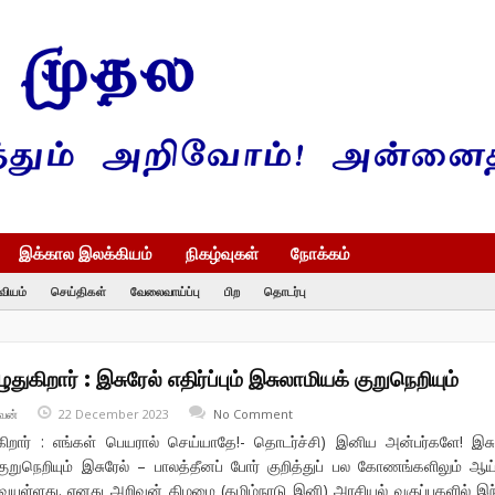
இக்கால இலக்கியம்
நிகழ்வுகள்
நோக்கம்
வியம்
செய்திகள்
வேலைவாய்ப்பு
பிற
தொடர்பு
ுகிறார் : இசுரேல் எதிர்ப்பும் இசுலாமியக் குறுநெறியும்
வன்
22 December 2023
No Comment
கிறார் : எங்கள் பெயரால் செய்யாதே!- தொடர்ச்சி) இனிய அன்பர்களே! இசு
் குறுநெறியும் இசுரேல் – பாலத்தீனப் போர் குறித்துப் பல கோணங்களிலும் ஆய்
ையுள்ளது. எனது அறிவன் கிழமை (தமிழ்நாடு இனி) அரசியல் வகுப்புகளில் இந