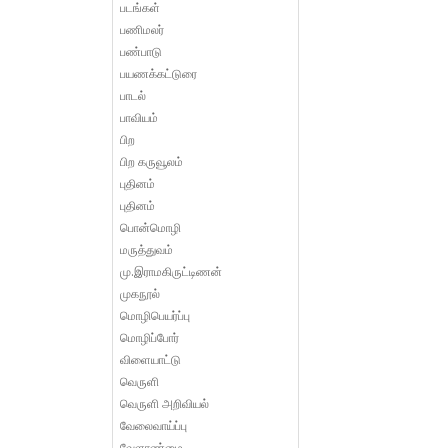
படங்கள்
பணிமலர்
பண்பாடு
பயணக்கட்டுரை
பாடல்
பாவியம்
பிற
பிற கருவூலம்
புதினம்
புதினம்
பொன்மொழி
மருத்துவம்
மு.இராமகிருட்டிணன்
முகநூல்
மொழிபெயர்ப்பு
மொழிப்போர்
விளையாட்டு
வெருளி
வெருளி அறிவியல்
வேலைவாய்ப்பு
வேளாண்மை