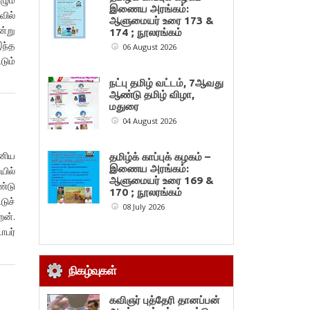
இணைய அரங்கம்:
வில்
ஆளுமையர் உரை 173 &
்று
174 ; நூலரங்கம்
இந்த
06 August 2026
டும்
நட்பு தமிழ் வட்டம், 7ஆவது
ஆண்டு தமிழ் விழா,
மதுரை
04 August 2026
இனிய
தமிழ்க் காப்புக் கழகம் –
இணைய அரங்கம்:
யில்
ஆளுமையர் உரை 169 &
்டு
170 ; நூலரங்கம்
டுச்
08 July 2026
ன்.
்டோபர்
நிகழ்வுகள்
கவிஞர் புத்தேரி தானப்பன்