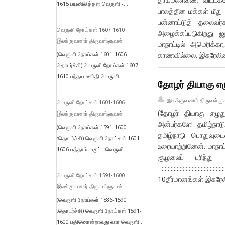
1615 பயனிலித்தள வெருளி -...
பாலத்தீன மக்கள் மீது
பன்னாட்டுத் தலைவர
வெருளி நோய்கள் 1607-1610 :
அழைக்கப்படுகிறது. 
இலக்குவனார் திருவள்ளுவன்
மாநாட்டில் அமெரிக்க
காணவில்லை. இசுரேலின
(வெருளி நோய்கள் 1601-1606
தொடர்ச்சி) வெருளி நோய்கள் 1607-
1610 பந்தய ஊர்தி வெருளி...
தோழர் தியாகு எழ
இலக்குவனார் திருவள்ளு
வெருளி நோய்கள் 1601-1606 :
(தோழர் தியாகு எழுது
இலக்குவனார் திருவள்ளுவன்
அன்பர்களே! தமிழ்நா
(வெருளி நோய்கள் 1591-1600
தமிழ்நாடு பொதுவுட
:தொடர்ச்சி) வெருளி நோய்கள் 1601-
உரையாற்றினேன். மாநாட்
1606 பத்தாம் வகுப்பு வெருளி...
சூழலைப் புரிந்த
–:::::::::::::::::::::::::::::
வெருளி நோய்கள் 1591-1600 :
10தீர்மானங்கள் இசுரே
இலக்குவனார் திருவள்ளுவன்
(வெருளி நோய்கள் 1586-1590
:தொடர்ச்சி) வெருளி நோய்கள் 1591-
1600 பதினொன்றாவது வார வெருளி...