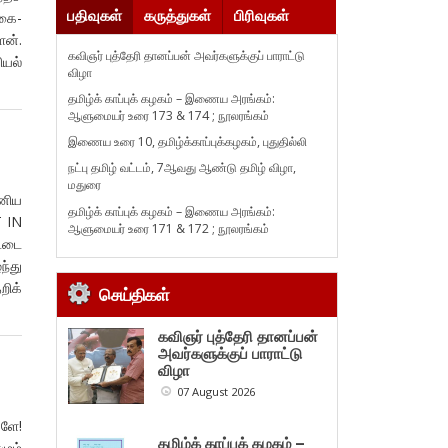
பதிவுகள்
கருத்துகள்
பிரிவுகள்
்கை-
ேன்.
கவிஞர் புத்தேரி தானப்பன் அவர்களுக்குப் பாராட்டு
ியல்
விழா
தமிழ்க் காப்புக் கழகம் – இணைய அரங்கம்:
ஆளுமையர் உரை 173 & 174 ; நூலரங்கம்
இணைய உரை 10, தமிழ்க்காப்புக்கழகம், புதுதில்லி
நட்பு தமிழ் வட்டம், 7ஆவது ஆண்டு தமிழ் விழா,
மதுரை
இனிய
தமிழ்க் காப்புக் கழகம் – இணைய அரங்கம்:
T IN
ஆளுமையர் உரை 171 & 172 ; நூலரங்கம்
ட்டை
்து
றிக்
செய்திகள்
கவிஞர் புத்தேரி தானப்பன்
அவர்களுக்குப் பாராட்டு
விழா
07 August 2026
களே!
தமிழ்க் காப்புக் கழகம் –
ழும்