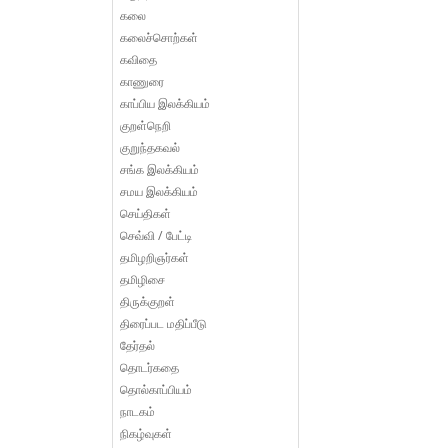
கலை
கலைச்சொற்கள்
கவிதை
காணுரை
காப்பிய இலக்கியம்
குறள்நெறி
குறுந்தகவல்
சங்க இலக்கியம்
சமய இலக்கியம்
செய்திகள்
செவ்வி / பேட்டி
தமிழறிஞர்கள்
தமிழிசை
திருக்குறள்
திரைப்பட மதிப்பீடு
தேர்தல்
தொடர்கதை
தொல்காப்பியம்
நாடகம்
நிகழ்வுகள்