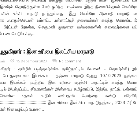
 இசுரேல் தொடுத்துள்ள போர் ஓய்ந்த பாடில்லை. இந்த நிலையில்தான் கெய்ரோ
்களின் உச்சி மாநாடு நடந்துள்ளது. இது கெய்ரோ அமைதி மாநாடு என
ஐநா பொதுச்செயலர் உள்ளிட்ட பன்னாட்டுத் தலைவர்கள் கலந்து கொண்ட 
ா, பிரிட்டன் பிரான்சு, செருமனி முதலான வல்லரசுகளின் தலைவர்களை மட்
் படையெடுப்புக்கு…
ுதுகிறார் : இன உரிமை இலட்சிய மாநாடு
வன்
15 December 2023
No Comment
கிறார் : தமிழில் படித்தவர்க்கே தமிழ்நாட்டில் வேலை! – தொடர்ச்சி) 
டு பொதுவுடைமை இயக்கம் – தஞ்சை மாநாடு நேற்று 10.10.2023 தஞ்சை
ைமை இயக்கம் நடத்திய இன உரிமை எழுச்சி மாநாட்டில் கலந்து கொண
டில் இயற்றப்பட்ட தீர்மானங்கள் இன்றைய தமிழ்நாட்டு, இந்திய நாட்டு, பன்னாட்
ு கொள்ள உதவக் கூடும் என்பதால் அவற்றை ஈண்டு பகிர்கிறே
::::::::::::::::::::::::::::::::::::::::::::::::::::::::::::::: இன உரிமை இலட்சிய மாநாடுதஞ்சை, 2023 அட
லின் இனவழிப்புப் போரை…