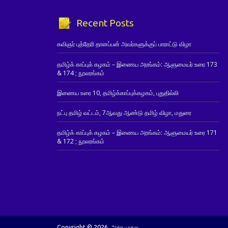
Recent Posts
கவிஞர் புத்தேரி தானப்பன் அவர்களுக்குப் பாராட்டு விழா
தமிழ்க் காப்புக் கழகம் – இணைய அரங்கம்: ஆளுமையர் உரை 173
& 174 ; நூலரங்கம்
இணைய உரை 10, தமிழ்க்காப்புக்கழகம், புதுதில்லி
நட்பு தமிழ் வட்டம், 7ஆவது ஆண்டு தமிழ் விழா, மதுரை
தமிழ்க் காப்புக் கழகம் – இணைய அரங்கம்: ஆளுமையர் உரை 171
& 172 ; நூலரங்கம்
Copyright © 2026. அகர முதல