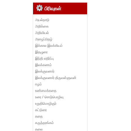
பிரிவுகள்
அயல்நாடு
அறிக்கை
அறிவியல்
அழைப்பிதழ்
இக்கால இலக்கியம்
இதழுரை
இந்தி எதிர்ப்பு
இலக்கணம்
இலக்குவனார்
இலக்குவனார் திருவள்ளுவன்
ஈழம்
உண்மைக்கதை
உரை / சொற்பொழிவு
உறுதிமொழிஞர்
கட்டுரை
கதை
கருத்தரங்கம்
கலை