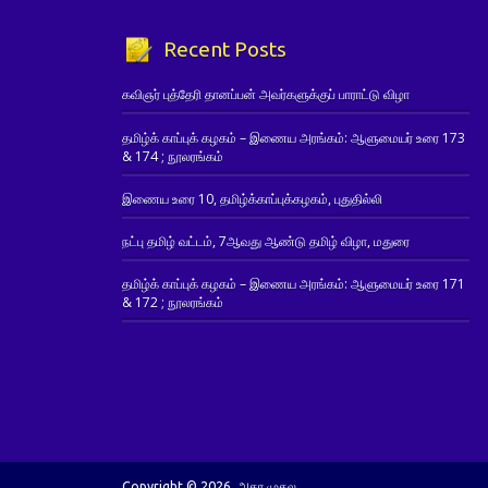
Recent Posts
கவிஞர் புத்தேரி தானப்பன் அவர்களுக்குப் பாராட்டு விழா
தமிழ்க் காப்புக் கழகம் – இணைய அரங்கம்: ஆளுமையர் உரை 173
& 174 ; நூலரங்கம்
இணைய உரை 10, தமிழ்க்காப்புக்கழகம், புதுதில்லி
நட்பு தமிழ் வட்டம், 7ஆவது ஆண்டு தமிழ் விழா, மதுரை
தமிழ்க் காப்புக் கழகம் – இணைய அரங்கம்: ஆளுமையர் உரை 171
& 172 ; நூலரங்கம்
Copyright © 2026. அகர முதல