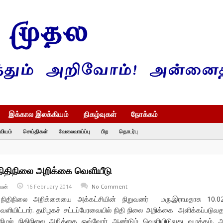
இக்கால இலக்கியம்
நிகழ்வுகள்
நோக்கம்
வியம்
செய்திகள்
வேலைவாய்ப்பு
பிற
தொடர்பு
நிதிநிலை அறிக்கை வெளியீடு
வன்
16 February 2014
No Comment
திநிலை அறிக்கையை அக்கட்சியின் நிறுவனர் மரு.இராமதாசு 10.02
ளியிட்டார். தமிழகச் சட்டப்பேரவையில் நிதி நிலை அறிக்கை அளிக்கப்படுவத
ல் நிழல் நிதிநிலை அறிக்கை ஒவ்வோர் ஆண்டும் வெளியிடுவது வழக்கம். 