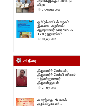
அவர்களுக்குப் பாராட்டு
விழா
07 August 2026
தமிழ்க் காப்புக் கழகம் –
இணைய அரங்கம்:
ஆளுமையர் உரை 169 &
170 ; நூலரங்கம்
08 July 2026
கட்டுரை
திருவளர்ச் செல்வன்,
திருவளர்ச் செல்வி சரியா?
– இலக்குவனார்
திருவள்ளுவன்
21 July 2026
ல கரத்தை rh எனக்
குறிப்பிடுவோம்!-