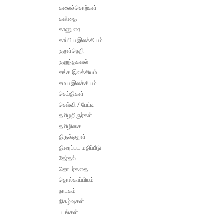
கலைச்சொற்கள்
கவிதை
காணுரை
காப்பிய இலக்கியம்
குறள்நெறி
குறுந்தகவல்
சங்க இலக்கியம்
சமய இலக்கியம்
செய்திகள்
செவ்வி / பேட்டி
தமிழறிஞர்கள்
தமிழிசை
திருக்குறள்
திரைப்பட மதிப்பீடு
தேர்தல்
தொடர்கதை
தொல்காப்பியம்
நாடகம்
நிகழ்வுகள்
படங்கள்