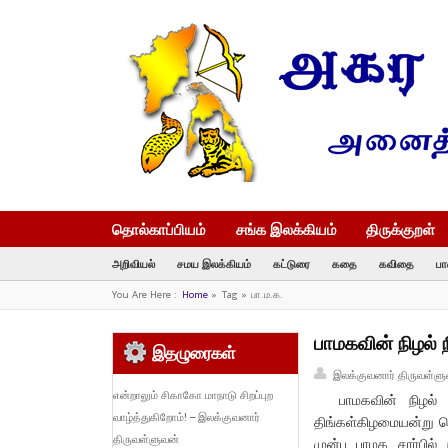
தொல்காப்பியம்
சங்க இலக்கியம்
திருக்குறள்
அறிவியல்
சமய இலக்கியம்
கட்டுரை
கதை
கவிதை
பா
You Are Here :
Home
»
Tag »
பா.ம.க.
பாமகவின் நிழல் 
இதழுரைகள்
இலக்குவனார் திருவள்ளு
என்றாலும் சிகாகோ மாநாடு சிறப்புற
பாமகவின் நிழல் நி
வாழ்த்துகிறோம்! – இலக்குவனார்
திங்கள்கிழமையன்று வெ
திருவள்ளுவன்
முன்பு பாமக சார்பி