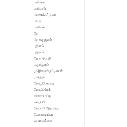
பணிமலர்
பண்பாடு
பயணக்கட்டுரை
பாடல்
பாவியம்
பிற
பிற கருவூலம்
புதினம்
புதினம்
பொன்மொழி
மருத்துவம்
மு.இராமகிருட்டிணன்
முகநூல்
மொழிபெயர்ப்பு
மொழிப்போர்
விளையாட்டு
வெருளி
வெருளி அறிவியல்
வேலைவாய்ப்பு
வேளாண்மை