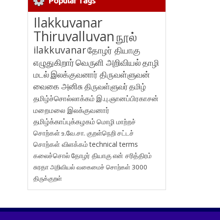
Popular Tags
Ilakkuvanar
Thiruvalluvan
நூல்
ilakkuvanar
தோழர் தியாகு
எழுதுகிறார்
வெருளி அறிவியல்
தாழி
மடல்
இலக்குவனார் திருவள்ளுவன்
வைகை அனிசு
திருவள்ளுவர்
தமிழ்
தமிழ்ச்சொல்லாக்கம்
இ.பு.ஞானப்பிரகாசன்
மறைமலை இலக்குவனார்
தமிழ்க்காப்புக்கழகம்
மொழி மாற்றச்
சொற்கள்
உ.வே.சா.
குறள்நெறி
சட்டச்
சொற்கள் விளக்கம்
technical terms
கலைச்சொல்
தோழர் தியாகு
என் சரித்திரம்
சுரதா
அறிவியல் வகைமைச் சொற்கள் 3000
திருக்குறள்