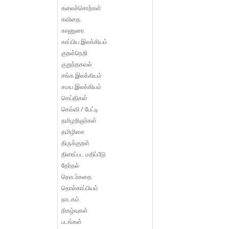
கலைச்சொற்கள்
கவிதை
காணுரை
காப்பிய இலக்கியம்
குறள்நெறி
குறுந்தகவல்
சங்க இலக்கியம்
சமய இலக்கியம்
செய்திகள்
செவ்வி / பேட்டி
தமிழறிஞர்கள்
தமிழிசை
திருக்குறள்
திரைப்பட மதிப்பீடு
தேர்தல்
தொடர்கதை
தொல்காப்பியம்
நாடகம்
நிகழ்வுகள்
படங்கள்