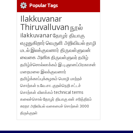
Popular Tags
Ilakkuvanar
Thiruvalluvan
நூல்
ilakkuvanar
தோழர் தியாகு
எழுதுகிறார்
வெருளி அறிவியல்
தாழி
மடல்
இலக்குவனார் திருவள்ளுவன்
வைகை அனிசு
திருவள்ளுவர்
தமிழ்
தமிழ்ச்சொல்லாக்கம்
இ.பு.ஞானப்பிரகாசன்
மறைமலை இலக்குவனார்
தமிழ்க்காப்புக்கழகம்
மொழி மாற்றச்
சொற்கள்
உ.வே.சா.
குறள்நெறி
சட்டச்
சொற்கள் விளக்கம்
technical terms
கலைச்சொல்
தோழர் தியாகு
என் சரித்திரம்
சுரதா
அறிவியல் வகைமைச் சொற்கள் 3000
திருக்குறள்