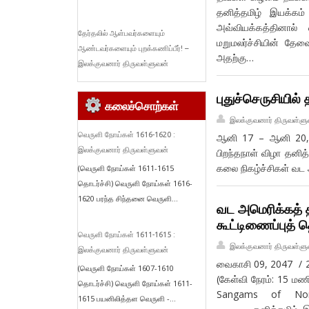
தனித்தமிழ் இயக்கம
அவ்வியக்கத்தினால்
தேர்தலில் ஆள்பவர்களையும்
மறுமலர்ச்சியின் தே
ஆண்டவர்களையும் புறக்கணிப்பீர்! –
அதற்கு…
இலக்குவனார் திருவள்ளுவன்
புதுச்செருசியில்
கலைச்சொற்கள்
இலக்குவனார் திருவள்ளு
வெருளி நோய்கள் 1616-1620 :
ஆனி 17 – ஆனி 20, 
இலக்குவனார் திருவள்ளுவன்
பிறந்தநாள் விழா தனி
கலை நிகழ்ச்சிகள் வட 
(வெருளி நோய்கள் 1611-1615
தொடர்ச்சி) வெருளி நோய்கள் 1616-
1620 பரந்த சிந்தனை வெருளி...
வட அமெரிக்கத் 
கூட்டிணைப்புத்
வெருளி நோய்கள் 1611-1615 :
இலக்குவனார் திருவள்ளு
இலக்குவனார் திருவள்ளுவன்
வைகாசி 09, 2047 / 2
(வெருளி நோய்கள் 1607-1610
(கேள்வி நேரம்: 15 
தொடர்ச்சி) வெருளி நோய்கள் 1611-
Sangams of No
1615 பயனிலித்தள வெருளி -...