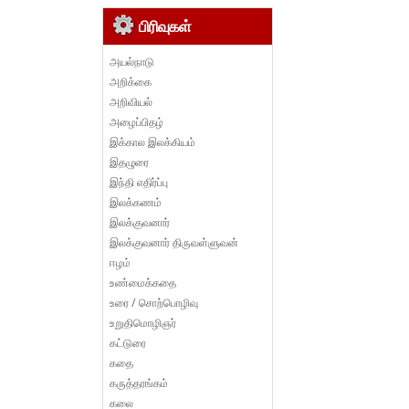
பிரிவுகள்
அயல்நாடு
அறிக்கை
அறிவியல்
அழைப்பிதழ்
இக்கால இலக்கியம்
இதழுரை
இந்தி எதிர்ப்பு
இலக்கணம்
இலக்குவனார்
இலக்குவனார் திருவள்ளுவன்
ஈழம்
உண்மைக்கதை
உரை / சொற்பொழிவு
உறுதிமொழிஞர்
கட்டுரை
கதை
கருத்தரங்கம்
கலை