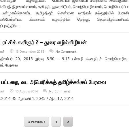
கமும்” வழங்குபவர்: பேராசிரியர் முனைவர் மறைமலை இலக்குவன
இலக்கியத் திறனாய்வாளர்; கவிஞர்; நூலாசிரியர்; சொற்பொழிவாளர்; மொழிபெயர்ப்பா
 பன்முகம்கொண்ட தமிழறிஞர். சென்னை மாநிலக் கல்லூரியில் பேராசிர
. கலிபோர்னியா பல்கலைக் கழகத்தின் தெற்கு, தென்கிழக்காசியவி
ப்புலத்தில்…
ுரட்சிக் கவிஞர் ? – துரை எழில்விழியன்
வன்
13 December 2015
No Comment
 திசம்பர் 20, 2015 இரவு 8.30 – 9.15 பல்வழி அழைப்புச் சொற்பொழிவ
ங்கப் பேரவை
 பட்டறை, வட அமெரிக்கத் தமிழ்ச்சங்கப் பேரவை
வன்
10 August 2014
No Comment
08.2014 & ஆவணி 1. 2045 / ஆக.17, 2014
« Previous
1
2