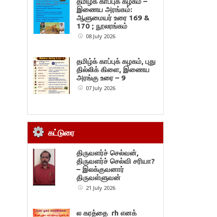
தமிழ்க் காப்புக் கழகம் –
இணைய அரங்கம்:
ஆளுமையர் உரை 169 &
170 ; நூலரங்கம்
08 July 2026
தமிழ்க் காப்புக் கழகம், புது
தில்லிக் கிளை, இணைய
அரங்கு உரை – 9
07 July 2026
கட்டுரை
திருவளர்ச் செல்வன்,
திருவளர்ச் செல்வி சரியா?
– இலக்குவனார்
திருவள்ளுவன்
21 July 2026
ல கரத்தை rh எனக்