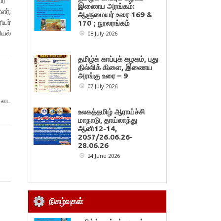
ார்
இணைய அரங்கம்:
ளர்;
ஆளுமையர் உரை 169 &
ியர்
170 ; நூலரங்கம்
யல்
08 July 2026
தமிழ்க் காப்புக் கழகம், புது
தில்லிக் கிளை, இணைய
அரங்கு உரை – 9
07 July 2026
ு வட
உலகத்தமிழ் ஆராய்ச்சி
மாநாடு, தாய்லாந்து
ஆனி12-14,
2057/26.06.26-
28.06.26
24 June 2026
நிகழ்வுகள்