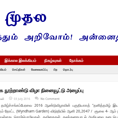
இக்கால இலக்கியம்
நிகழ்வுகள்
நோக்கம்
வியம்
செய்திகள்
வேலைவாய்ப்பு
பிற
தொடர்பு
க நூற்றாண்டு விழா நினைவூட்டு அழைப்பு
வன்
03 July 2016
No Comment
ழ்ச்சங்கப்பேரவை 2016 ஆண்டுவிழாவின் பகுதியாகத் ”தனித்தமிழ் இய
ந்தம் தோட்ட (Wyndham Garden) விடுதியில் ஆனி 20,2047 / சூலை 4- ஆம் 
கவுள்ளது. சொற்பொழிவுகள், கவிதைகள், கலந்துரையாடல் ஆகியவை நடைபெற