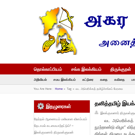
தொல்காப்பியம்
சங்க இலக்கியம்
திருக்குறள்
அறிவியல்
சமய இலக்கியம்
கட்டுரை
கதை
கவிதை
பா
You Are Here :
Home
»
Tag »
வட அமெரிக்கத் தமிழ்ச்சங்கப் பேரவை
தனித்தமிழ் இயக்
இதழுரைகள்
இலக்குவனார் திருவள்ளு
தேர்தல் ஆணையம் மலிவான விளம்பரம்
வட அமெரிக்கத் தமி
தேடாமல் கடமையாற்றட்டும்! –
நூற்றாண்டு விழா” வி
இலக்குவனார் திருவள்ளுவன்
திங்கள் கிழமை நடக்