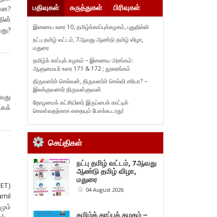
பதிவுகள்
கருத்துகள்
பிரிவுகள்
்ன?
ின்
இணைய உரை 10, தமிழ்க்காப்புக்கழகம், புதுதில்லி
வது?
நட்பு தமிழ் வட்டம், 7ஆவது ஆண்டு தமிழ் விழா,
மதுரை
தமிழ்க் காப்புக் கழகம் – இணைய அரங்கம்:
ஆளுமையர் உரை 171 & 172 ; நூலரங்கம்
திருவளர்ச் செல்வன், திருவளர்ச் செல்வி சரியா? –
இலக்குவனார் திருவள்ளுவன்
வது
தோழமைக் கட்சியினர் இருப்பைக் காட்டிக்
டகக்
கொள்வதற்காக எதையும் பேசக்கூடாது!
செய்திகள்
நட்பு தமிழ் வட்டம், 7ஆவது
ஆண்டு தமிழ் விழா,
மதுரை
/ET)
04 August 2026
amil
ும்
தமிழ்க் காப்புக் கழகம் –