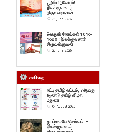
குறிப்பிடுவோம்!-
இலக்குவனார்
திருவள்ளுவன்
24 June 2026
வெருளி நோய்கள் 1616-
1620 : இலக்குவனார்
திருவள்ளுவன்
23 June 2026
கவிதை
நட்பு தமிழ் வட்டம், 7ஆவது
ஆண்டு தமிழ் விழா,
மதுரை
04 August 2026
தூய்மையே செல்வம் –
இலக்குவனார்
திருவள்ளுவன்