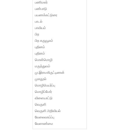
பணிமலர்
பண்பாடு
பயணக்கட்டுரை
பாடல்
பாவியம்
பிற
பிற கருவூலம்
புதினம்
புதினம்
பொன்மொழி
மருத்துவம்
மு.இராமகிருட்டிணன்
முகநூல்
மொழிபெயர்ப்பு
மொழிப்போர்
விளையாட்டு
வெருளி
வெருளி அறிவியல்
வேலைவாய்ப்பு
வேளாண்மை