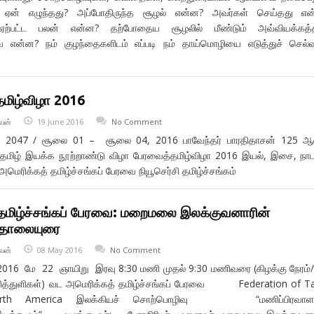
் ஏன் எழுந்தது? அப்போதிருந்த சூழல் என்ன? அவர்கள் செய்தது என
 ஏற்பட்ட பலன் என்ன? தற்போதைய சூழலில் மீண்டும் அவ்வியக்கத்த
வை என்ன? நம் குழந்தைகளிடம் எப்படி நம் தாய்மொழியை எடுத்துச் செல்
 தமிழ்விழா 2016
வன்
19 June 2016
No Comment
2047 / சூலை 01 – சூலை 04, 2016 பாவேந்தர் பாரதிதாசன் 125 ஆ
த்தமிழ் இயக்க நூற்றாண்டு விழா பேரவைத்தமிழ்விழா 2016 இயல், இசை, நா
அமெரிக்கத் தமிழ்ச்சங்கப் பேரவை நியூசெர்சி தமிழ்ச்சங்கம்
தமிழ்ச்சங்கப் பேரவை: மறைமலை இலக்குவனாரின்
 தொலையுரை
வன்
08 May 2016
No Comment
016 மே 22 ஞாயிறு இரவு 8:30 மணி முதல் 9:30 மணிவரை (கிழக்கு நேரம்
மணித்துளிகள்) வட அமெரிக்கத் தமிழ்ச்சங்கப் பேரவை Federation of T
rth America இலக்கியச் சொற்பொழிவு “மணிப்பிரவாளம