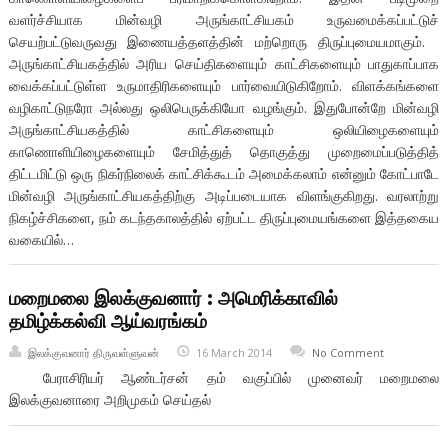
வளர்ச்சியாக மின்வழி அருங்காட்சியகம் உருவமைக்கப்பட்டுச்
செயற்பட்டுவருவது இணையத்தளத்தின் மற்றொரு திருப்புமையமாகும்.
அருங்காட்சியகத்தில் அரிய செய்திகளையும் காட்சிகளையும் பாதுகாப்பாக
வைக்கப்பட்டுள்ள உருமாதிரிகளையும் பார்வையிடுகிறோம். விளக்கங்களை
வழிகாட்டுநரோ அல்லது ஒலிபெருக்கியோ வழங்கும். இதுபோன்றே மின்வழி
அருங்காட்சியகத்தில் காட்சிகளையும் ஒலியிழைகளையும்
காணொளியிழைகளையும் சேமித்துத் தொகுத்து முறைமைப்படுத்தித்
திட்டமிட்டு ஒரு நிகர்நிலைக் காட்சிக்கூடம் அமைக்கலாம் என்னும் கோட்பாடே
மின்வழி அருங்காட்சியகத்திற்கு அடிப்படையாக விளங்குகிறது. வரலாற்று
நிகழ்ச்சிகளை, நம் கடந்தகாலத்தில் ஏற்பட்ட திருப்புமையங்களை இத்தகைய
வகையில்…
மறைமலை இலக்குவனார் : அமெரிக்காவில்
தமிழ்க்கல்வி ஆய்வரங்கம்
இலக்குவனார் திருவள்ளுவன்
16 March 2014
No Comment
பேராசிரியர் ஆண்டர்சன் தம் வகுப்பில் முனைவர் மறைமலை
இலக்குவனாரை அறிமுகம் செய்தல்