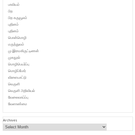
பாவியம்
பிற
பிற கருவூலம்
புதினம்
புதினம்
பொன்மொழி
மருத்துவம்
மு.இராமகிருட்டிணன்
முகநூல்
மொழிபெயர்ப்பு
மொழிப்போர்
விளையாட்டு
வெருளி
வெருளி அறிவியல்
வேலைவாய்ப்பு
வேளாண்மை
Archives