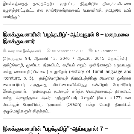
இயக்கத்தைத் தகர்த்தெறிய முற்பட்ட, தீந்தமிழில் திரைக்கவிகளை
எழுதித்திரட்டிவிட்ட சில தான்தோன்றிகளைப் போலன்றித், தமிழாலே உயிர்
வளர்த்தும்…
இலக்குவனாரின் ‘பழந்தமிழ்’-ஆய்வுநூல் 8 – மறைமலை
இலக்குவனார்
மறைமலை இலக்குவனார்
06 September 2015
No Comment
(அகரமுதல 94, ஆவணி 13, 2046 / ஆக.30, 2015 தொடர்ச்சி)
‘தமிழ்மொழி, முண்டா, திராவிடம், ஆரியம் எனும் மூன்றினாலும் உருவாயது’
என்று வையாபுரி(ப்பிள்ளை) கூறுகிறார் (History of Tamil language and
literature, p. 5). தமிழ்மொழியைத் திராவிடத்திற்கு அயலான ஒன்றாக
வையாபுரியார் கருதுவது வியப்பையளிக்கிறது என்கிறார் பேராசிரியர்
இலக்குவனார். ‘தமிழையும் தமிழைச் சார்ந்த மொழிகளையும் திராவிடம்
என்று அழைத்தலை அவர் மறந்துவிட்டார் போலும்’ (மே.ப. ப.177) என
வியக்கும் பேராசிரியர், ‘ஒரயான் (Oraon) என்ற மொழி திராவிடக்
குழுமொழிகளுள் திருத்தம்…
இலக்குவனாரின் “பழந்தமிழ்”-ஆய்வுநூல்: 7 –