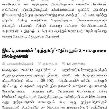
கூற்றினையும் தம் கருத்துக்கு அரண்சேர்க்கும் வகையில் மேற்கோள்
காட்டுகிறார். திராவிடமொழிகள் பன்னிரண்டையும் ஒப்பிட்டு ஆராய்ந்து
இவையனைத்தும் ஒரு குழுவைச்சார்ந்தனவே எனத் திட்டவட்டமாக ஆய்ந்து
நிறுவிய அறிஞர் கால்டுவெல் “பழந்தமிழ்தான் இவையனைத்துக்கும்
தாயாகும் உரிமையும் சிறப்பும் உடையது என்பதை வெளிப்படையாகக்
கூறினாரிலர்” (பழந்தமிழ் – ப. 67) என வருந்தும் பேராசிரியர், “அவர் அவ்வாறு
கூறாது போயினும், அவருடைய ஆராய்ச்சி…
இலக்குவனாரின் ‘பழந்தமிழ்”-ஆய்வுநூல் 2 – மறைமலை
இலக்குவனார்
மறைமலை இலக்குவனார்
26 July 2015
No Comment
(அகரமுதல 19.07.15 தொடர்ச்சி) 2 தொல்காப்பியர்காலத்தமிழுக்கும்
திருவள்ளுவர்காலத்தமிழுக்கும் இடையே நிலவிய சில வேற்றுமைகளைப்
பட்டியலிடுகிறார் (மே.ப. ப.139-140). ‘அடிப்படையில் எவ்வித மாற்றமும்
ஏற்பட்டிலது. விகுதிகள், உருபுகள், இடைநிலைகள், சொற்கள் புதியனவாகத்
தோன்றியுள்ளன. பழையன புதிய பொருள்கள் பெற்றுள்ளன’ என்று
இவற்றைச் சுருக்கமாகத் தொகுத்துரைத்து, இவ்விருவர் கால இடைவேளை
ஆறு நூற்றாண்டுகள் என்பதையும் சுட்டி ‘ஆறு நூற்றாண்டுகட்குள்
மேலைநாட்டு மொழிகளில் பல அடைந்துள்ள மாற்றங்களோடு தமிழ்மொழி