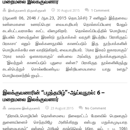
மறைமலை இலக்குவனார்
இலக்குவனார் திருவள்ளுவன்
30 August 2015
1 Comment
(ஆவணி 06, 2046 / ஆக.23, 2015 தொடர்ச்சி) 7 எனினும் இத்தகைய
உண்மைகளை உணரப்பெறா வையாபுரியார் தொல்காப்பியரை மேலும்
கடன்பட்டவராகவே காட்ட விழைகிறார். தொல்காப்பியத்தில் ‘மொழிமரபு’
இயலில் அமைந்துள்ள இரண்டு நூற்பாக்கள் வரருசி இயற்றிய ‘பிராகிருதப்
பிரகாசா’ எனும் இலக்கணநூலில் காணப்படும் இரு நூற்பாக்களின்
மொழியாக்கமே என வாதிடுகிறார், வையாபுரியார். ‘அகர இகரம் ஐகாரமாகும்’
‘அகர உகரம் ஔகாரமாகும்’ என்பவை அவ்விரு நூற்பாக்களுமாகும்.
‘இவற்றுள் காணப்படும் புதுமை என்ன? பிராகிருத நூல்களிலிருந்து
கடன்பெற்றுச் சொல்லவேண்டிய இன்றியமையாமை யாது உளது?
மொழிவரலாற்றில் ஐயும்…
இலக்குவனாரின் “பழந்தமிழ்”-ஆய்வுநூல்: 6 –
மறைமலை இலக்குவனார்
மறைமலை இலக்குவனார்
23 August 2015
No Comment
“திராவிடமொழியின் தொன்மையை நிலைநாட்டப் பேரளவில் பெறலாகும்
துணையினைச் செந்தமிழே அளிக்கிறது என்பது மறுக்கமுடியாத
உண்மையாகும்” என்னும் அறிஞர் கால்டுவெல் (திரா. ஒப். – ப. 106)