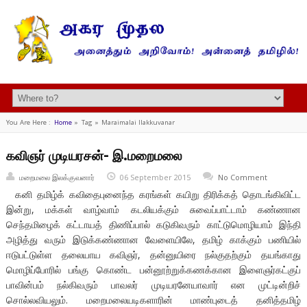
You Are Here :
Home
»
Tag »
Maraimalai Ilakkuvanar
கவிஞர் முடியரசன்- இ.மறைமலை
மறைமலை இலக்குவனார்
06 September 2015
No Comment
கனி தமிழ்க் கவிதைபுனைந்த கரங்கள் கயிறு திரிக்கத் தொடங்கிவிட்ட
இன்று, மக்கள் வாழ்வாம் கடலியக்கும் சுவைப்பாட்டாம் கண்ணான
செந்தமிழைக் கட்டாயத் திணிப்பால் கடுகிவரும் காட்டுமொழியாம் இந்தி
அழித்து வரும் இடுக்கண்ணான வேளையிலே, தமிழ் காக்கும் பணியில்
ஈடுபட்டுள்ள தலையாய கவிஞர், தன்னுயிரை நல்குதற்கும் தயங்காது
மொழிப்போரில் பங்கு கொண்ட பன்னூற்றுக்கணக்கான இளைஞர்கட்குப்
பாவின்பம் நல்கிவரும் பாவலர் முடியரனேயாவார் என முட்டின்றிச்
சொல்லவியலும். மறைமலையடிகளாரின் மாண்புடைத் தனித்தமிழ்