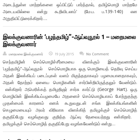
அடைந்துள்ள மாற்றங்களை ஒப்பிட்டுப் பார்த்தால், தமிழ்மொழி மாற்றமே
அடையவில்லை என்று கூறிவிடலாம்’ (மே.ப. ப.139-140) என
அறுதியிட்டுரைக்கிறார்….
இலக்குவனாரின் ‘பழந்தமிழ்”-ஆய்வுநூல் 1 – மறைமலை
இலக்குவனார்
மறைமலை இலக்குவனார்
19 July 2015
No Comment
செந்தமிழின் செம்மொழிச்சீர்மையை விளக்கும் இலக்குவனாரின்
‘பழந்தமிழ்”-ஆய்வுநூல் செம்மொழியாக ஒரு மொழியைத் தெரிவு செய்ய
அதன் இலக்கியப் படைப்புகள் வளம் மிகுந்ததாகவும் பழமையானதாகவும்,
அதன் தோற்றம் ஏனைய மொழிகளின் சார்பின்றியிருத்தலும் வேண்டும்.
என்கிறார் அமெரிக்கத் தமிழறிஞர் சார்சு கார்ட்டு (George Hart). ஒரு
மொழியின் இலக்கியப்பழமையே அதனைச் செம்மொழியாகப் போற்றுதற்கு
முதன்மைக் காரணம் எனக் கூறுவதுடன் சங்க இலக்கியங்களின்
செழுமையையும் அவர் விரிவாக விளக்கித் தமிழுக்குச் செம்மொழித்
தகுதிப்பேறு வழங்குவது குறித்த ஆய்வு தேவையற்றது என்கிறார்.
தமிழுக்குச் செம்மொழித் தகுதிப்பேறு வழங்கவேண்டும் என்று…