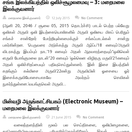
சங்க இலக்கியத்தில் ஒலிச்சூழலமைவு – 3: மறைமலை
இலக்குவனார்
மறைமலை இலக்குவனார்
12 July 2015
No Comment
(ஆனி 20, 2046 / சூலை 05, 2015 தொடர்ச்சி) பாடல் பெற்ற பல்வேறு
ஒலிகள் அருவி ஒலி இயற்கையொலிகளில் அருவி ஒலியை மிகப் பெரிதும்
சங்கச் சான்றோர் போற்றியுள்ளமைக்குச் சங்கப்பாடல்கள் சான்று
பகர்கின்றன. ‘பெருவரை அடுக்கத்து அருவி ஆர்ப்ப’18 எனவும்‘அருவி
விடரகத்து இயம்பும் நாட’19 எனவும் அதன் ஆரவாரத்தையும்“ஒலிவெள்
ளருவி யோங்குமலை நாடன்”20 எனவும் ‘ஒல்லென விழிதரு மருவி’21எனவும்
அதன் ஒலிச்சிறப்பையும் பதிவுசெய்துள்ளனர். ‘இன் இசை இயத்தின்
கறங்கும் கல்மிசை அருவி’22என்று அருவியின் ஓசையை ஓர்
இசைக்கருவியோசையாகவே அவர்தம் செவிகள்
நுகர்ந்துள்ளன.’வயங்குவெள் அருவி…
மின்வழி அருங்காட்சியகம் (Electronic Museum) –
மறைமலை இலக்குவனார்
மறைமலை இலக்குவனார்
21 June 2015
No Comment
வலைத்தளத்தின் மூலம் பல செய்திகளை, ஒலியிழைகளை,
காணொளியிழைகளைப் பரிமாறிக்கொள்கிறோம். இதன் படிமுறை