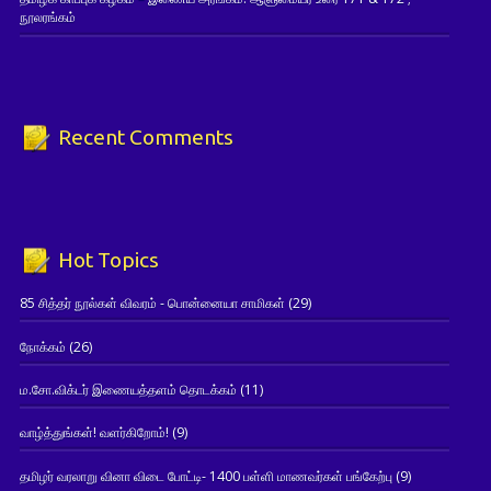
நூலரங்கம்
Recent Comments
Hot Topics
85 சித்தர் நூல்கள் விவரம் - பொன்னையா சாமிகள்
(29)
நோக்கம்
(26)
ம.சோ.விக்டர் இணையத்தளம் தொடக்கம்
(11)
வாழ்த்துங்கள்! வளர்கிறோம்!
(9)
தமிழர் வரலாறு வினா விடை போட்டி- 1400 பள்ளி மாணவர்கள் பங்கேற்பு
(9)