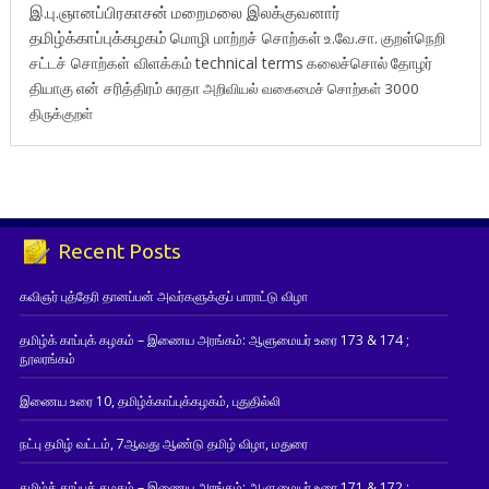
இ.பு.ஞானப்பிரகாசன்
மறைமலை இலக்குவனார்
தமிழ்க்காப்புக்கழகம்
மொழி மாற்றச் சொற்கள்
உ.வே.சா.
குறள்நெறி
சட்டச் சொற்கள் விளக்கம்
technical terms
கலைச்சொல்
தோழர்
தியாகு
என் சரித்திரம்
சுரதா
அறிவியல் வகைமைச் சொற்கள் 3000
திருக்குறள்
Recent Posts
கவிஞர் புத்தேரி தானப்பன் அவர்களுக்குப் பாராட்டு விழா
தமிழ்க் காப்புக் கழகம் – இணைய அரங்கம்: ஆளுமையர் உரை 173 & 174 ;
நூலரங்கம்
இணைய உரை 10, தமிழ்க்காப்புக்கழகம், புதுதில்லி
நட்பு தமிழ் வட்டம், 7ஆவது ஆண்டு தமிழ் விழா, மதுரை
தமிழ்க் காப்புக் கழகம் – இணைய அரங்கம்: ஆளுமையர் உரை 171 & 172 ;