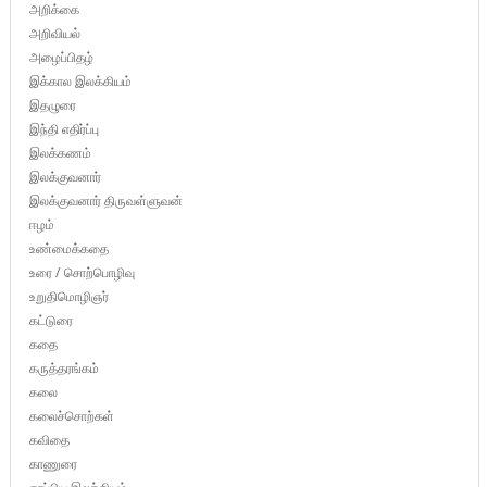
அறிக்கை
அறிவியல்
அழைப்பிதழ்
இக்கால இலக்கியம்
இதழுரை
இந்தி எதிர்ப்பு
இலக்கணம்
இலக்குவனார்
இலக்குவனார் திருவள்ளுவன்
ஈழம்
உண்மைக்கதை
உரை / சொற்பொழிவு
உறுதிமொழிஞர்
கட்டுரை
கதை
கருத்தரங்கம்
கலை
கலைச்சொற்கள்
கவிதை
காணுரை