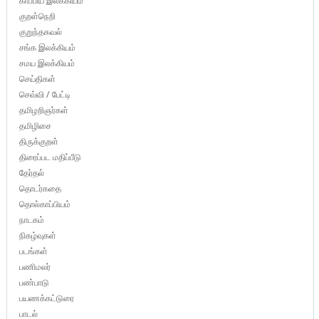
காப்பிய இலக்கியம்
குறள்நெறி
குறுந்தகவல்
சங்க இலக்கியம்
சமய இலக்கியம்
செய்திகள்
செவ்வி / பேட்டி
தமிழறிஞர்கள்
தமிழிசை
திருக்குறள்
திரைப்பட மதிப்பீடு
தேர்தல்
தொடர்கதை
தொல்காப்பியம்
நாடகம்
நிகழ்வுகள்
படங்கள்
பணிமலர்
பண்பாடு
பயணக்கட்டுரை
பாடல்