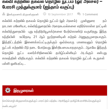
கல்வி கற்றலில் தகவல் தொழில் நுட்பம் (ஓர் அலசல்) –
பேரரசி முத்துக்குமார் (ஐந்தாம் வகுப்பு)
இலக்குவனார் திருவள்ளுவன்
10 September 2017
1 Comment
கல்விக் கற்றலில் தகவல் தொழில் நுட்பம் (ஓர் அலசல்) முன்னுரை நம்
நாடான மலேசியா, கல்வித்துறையில் அறைகூவல்களை எதிர்கொள்ள நாட்டின்
கல்வித்துறையில் புது உத்தி(வியூகங்)களை மேற்கொண்டு வருகிறது. இந்த
உத்தியின் உயிர்நாடி 21 ஆம் நூற்றாண்டின் கற்றல் அணுகுமுறையாகும்.
இத்திட்டத்தில் இணைக்கப்பட்டிருக்கும் ஒவ்வொரு மாணவனும் தொழில்
நுட்பக் கற்றலில் பீடு நடை போடுவது இன்றியமையாததாகும்.. ஆகவே இந்தத்
தொழில் நுட்ப வளர்ச்சிநிலையில் தமிழ்ப்பள்ளியும் அடங்கும் என்பது
காலத்தின் விதியாகும். கல்விக் கற்றலில் தகவல் தொழில் நுட்பக் கூறுகள்
பள்ளி ஒளிபரப்பு…
இதழுரைகள்
செம்மொழி விருதாளர்களுக்குப் பாராட்டும் மத்திய அரசிற்கும் தமிழ்ப்பேராசிரியர்களுக்கும்
கண்டனமும்!