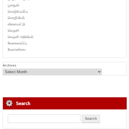
முகநூல்
மொழிபெயர்ப்பு
மொழிப்போர்
விளையாட்டு
வெருளி
வெருளி அறிவியல்
வேலைவாய்ப்பு
வேளாண்மை
Archives
Search