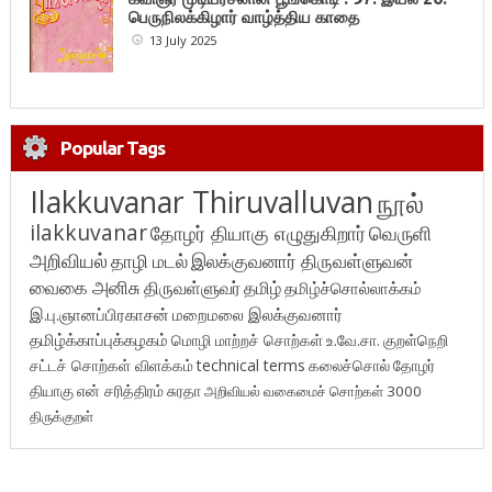
பெருநிலக்கிழார் வாழ்த்திய காதை
13 July 2025
Popular Tags
Ilakkuvanar Thiruvalluvan
நூல்
ilakkuvanar
தோழர் தியாகு எழுதுகிறார்
வெருளி
அறிவியல்
தாழி மடல்
இலக்குவனார் திருவள்ளுவன்
வைகை அனிசு
திருவள்ளுவர்
தமிழ்
தமிழ்ச்சொல்லாக்கம்
இ.பு.ஞானப்பிரகாசன்
மறைமலை இலக்குவனார்
தமிழ்க்காப்புக்கழகம்
மொழி மாற்றச் சொற்கள்
உ.வே.சா.
குறள்நெறி
சட்டச் சொற்கள் விளக்கம்
technical terms
கலைச்சொல்
தோழர்
தியாகு
என் சரித்திரம்
சுரதா
அறிவியல் வகைமைச் சொற்கள் 3000
திருக்குறள்