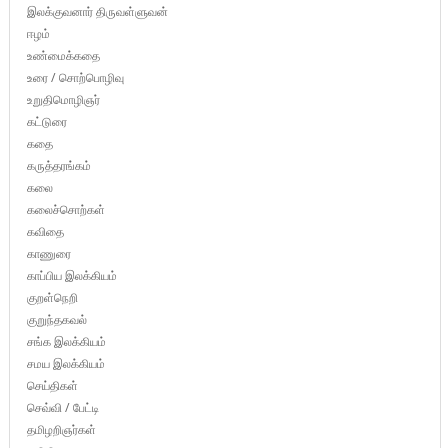
இலக்குவனார் திருவள்ளுவன்
ஈழம்
உண்மைக்கதை
உரை / சொற்பொழிவு
உறுதிமொழிஞர்
கட்டுரை
கதை
கருத்தரங்கம்
கலை
கலைச்சொற்கள்
கவிதை
காணுரை
காப்பிய இலக்கியம்
குறள்நெறி
குறுந்தகவல்
சங்க இலக்கியம்
சமய இலக்கியம்
செய்திகள்
செவ்வி / பேட்டி
தமிழறிஞர்கள்