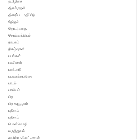
தமிழிசை
திருக்குறள்
திரைப்பட மதிப்பீடு
தேர்தல்
தொடர்கதை
தொல்காப்பியம்
நாடகம்
நிகழ்வுகள்
படங்கள்
பணிமலர்
பண்பாடு
பயணக்கட்டுரை
பாடல்
பாவியம்
பிற
பிற கருவூலம்
புதினம்
புதினம்
பொன்மொழி
மருத்துவம்
மு.இராமகிருட்டிணன்