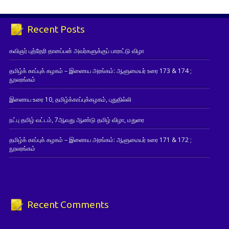
Recent Posts
கவிஞர் புத்தேரி தானப்பன் அவர்களுக்குப் பாராட்டு விழா
தமிழ்க் காப்புக் கழகம் – இணைய அரங்கம்: ஆளுமையர் உரை 173 & 174 ;
நூலரங்கம்
இணைய உரை 10, தமிழ்க்காப்புக்கழகம், புதுதில்லி
நட்பு தமிழ் வட்டம், 7ஆவது ஆண்டு தமிழ் விழா, மதுரை
தமிழ்க் காப்புக் கழகம் – இணைய அரங்கம்: ஆளுமையர் உரை 171 & 172 ;
நூலரங்கம்
Recent Comments