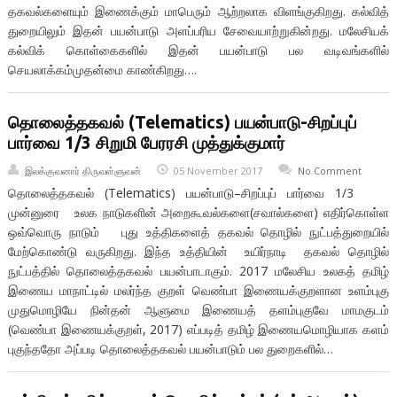
தகவல்களையும் இணைக்கும் மாபெரும் ஆற்றலாக விளங்குகிறது. கல்வித்
துறையிலும் இதன் பயன்பாடு அளப்பரிய சேவையாற்றுகின்றது. மலேசியக்
கல்விக் கொள்கைகளில் இதன் பயன்பாடு பல வடிவங்களில்
செயலாக்கம்முதன்மை காண்கிறது….
தொலைத்தகவல் (Telematics) பயன்பாடு-சிறப்புப்
பார்வை 1/3 சிறுமி பேரரசி முத்துக்குமார்
இலக்குவனார் திருவள்ளுவன்
05 November 2017
No Comment
தொலைத்தகவல் (Telematics) பயன்பாடு–சிறப்புப் பார்வை 1/3
முன்னுரை உலக நாடுகளின் அறைகூவல்களை(சவால்களை) எதிர்கொள்ள
ஒவ்வொரு நாடும் புது உத்திகளைத் தகவல் தொழில் நுட்பத்துறையில்
மேற்கொண்டு வருகிறது. இந்த உத்தியின் உயிர்நாடி தகவல் தொழில்
நுட்பத்தில் தொலைத்தகவல் பயன்பாடாகும். 2017 மலேசிய உலகத் தமிழ்
இணைய மாநாட்டில் மலர்ந்த குறள் வெண்பா இணையக்குறளான உளம்புகு
முதுமொழியே நின்தன் ஆளுமை இணையத் தளம்புகுவே மாமகுடம்
(வெண்பா இணையக்குறள், 2017) எப்படித் தமிழ் இணையமொழியாக களம்
புகுந்ததோ அப்படி தொலைத்தகவல் பயன்பாடும் பல துறைகளில்…