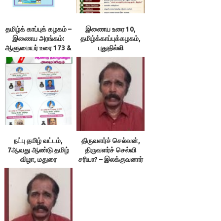
தமிழ்க் காப்புக் கழகம் –
இணைய உரை 10,
இணைய அரங்கம்:
தமிழ்க்காப்புக்கழகம்,
ஆளுமையர் உரை 173 &
புதுதில்லி
174 ; நூலரங்கம்
நட்பு தமிழ் வட்டம்,
திருவளர்ச் செல்வன்,
7ஆவது ஆண்டு தமிழ்
திருவளர்ச் செல்வி
விழா, மதுரை
சரியா? – இலக்குவனார்
திருவள்ளுவன்