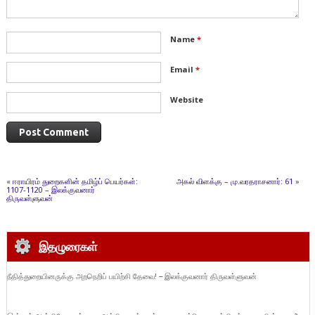
Name
*
Email
*
Website
«
ஈராயிரம் துறைகளின் தமிழ்ப் பெயர்கள்:
அகல் விளக்கு – மு.வரதராசனார்: 61
»
1107-1120 – இலக்குவனார்
திருவள்ளுவன்
இதழுரைகள்
நீதித்துறையினருக்கு அறநெறிப் பயிற்சி தேவை! – இலக்குவனார் திருவள்ளுவன்