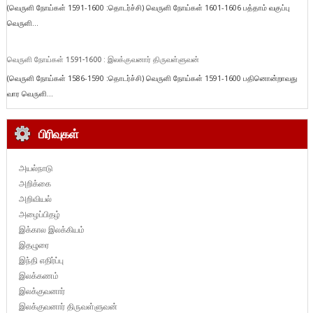
(வெருளி நோய்கள் 1591-1600 :தொடர்ச்சி) வெருளி நோய்கள் 1601-1606 பத்தாம் வகுப்பு
வெருளி...
வெருளி நோய்கள் 1591-1600 : இலக்குவனார் திருவள்ளுவன்
(வெருளி நோய்கள் 1586-1590 :தொடர்ச்சி) வெருளி நோய்கள் 1591-1600 பதினொன்றாவது
வார வெருளி...
பிரிவுகள்
அயல்நாடு
அறிக்கை
அறிவியல்
அழைப்பிதழ்
இக்கால இலக்கியம்
இதழுரை
இந்தி எதிர்ப்பு
இலக்கணம்
இலக்குவனார்
இலக்குவனார் திருவள்ளுவன்