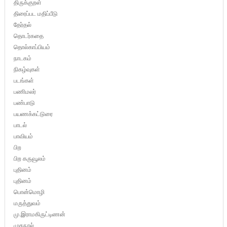
திருக்குறள்
திரைப்பட மதிப்பீடு
தேர்தல்
தொடர்கதை
தொல்காப்பியம்
நாடகம்
நிகழ்வுகள்
படங்கள்
பணிமலர்
பண்பாடு
பயணக்கட்டுரை
பாடல்
பாவியம்
பிற
பிற கருவூலம்
புதினம்
புதினம்
பொன்மொழி
மருத்துவம்
மு.இராமகிருட்டிணன்
முகநூல்