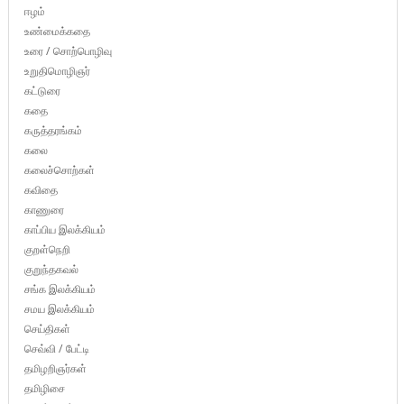
ஈழம்
உண்மைக்கதை
உரை / சொற்பொழிவு
உறுதிமொழிஞர்
கட்டுரை
கதை
கருத்தரங்கம்
கலை
கலைச்சொற்கள்
கவிதை
காணுரை
காப்பிய இலக்கியம்
குறள்நெறி
குறுந்தகவல்
சங்க இலக்கியம்
சமய இலக்கியம்
செய்திகள்
செவ்வி / பேட்டி
தமிழறிஞர்கள்
தமிழிசை