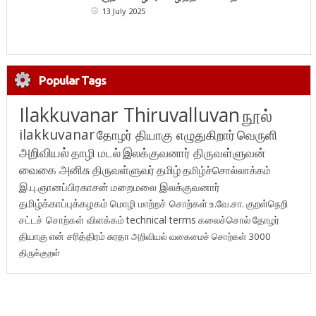
13 July 2025
Popular Tags
Ilakkuvanar Thiruvalluvan
நூல்
ilakkuvanar
தோழர் தியாகு எழுதுகிறார்
வெருளி
அறிவியல்
தாழி மடல்
இலக்குவனார் திருவள்ளுவன்
வைகை அனிசு
திருவள்ளுவர்
தமிழ்
தமிழ்ச்சொல்லாக்கம்
இ.பு.ஞானப்பிரகாசன்
மறைமலை இலக்குவனார்
தமிழ்க்காப்புக்கழகம்
மொழி மாற்றச் சொற்கள்
உ.வே.சா.
குறள்நெறி
சட்டச் சொற்கள் விளக்கம்
technical terms
கலைச்சொல்
தோழர்
தியாகு
என் சரித்திரம்
சுரதா
அறிவியல் வகைமைச் சொற்கள் 3000
திருக்குறள்