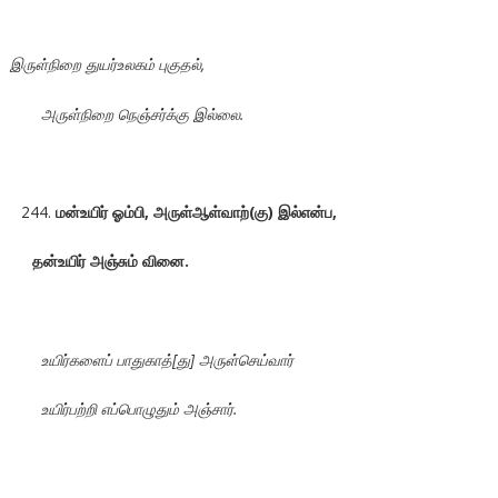
இருள்நிறை துயர்உலகம் புகுதல்,
அருள்நிறை நெஞ்சர்க்கு இல்லை.
மன்உயிர் ஓம்பி, அருள்ஆள்வாற்(கு) இல்என்ப,
தன்உயிர் அஞ்சும் வினை.
உயிர்களைப் பாதுகாத்[து] அருள்செய்வார்
உயிர்பற்றி எப்பொழுதும் அஞ்சார்.