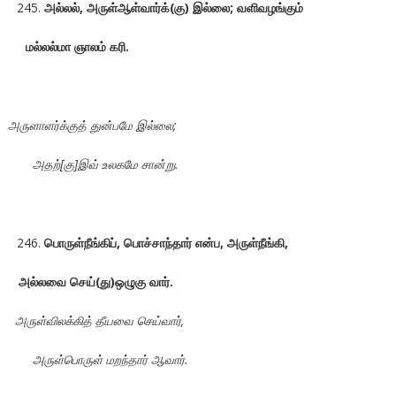
அல்லல், அருள்ஆள்வார்க்(கு) இல்லை; வளிவழங்கும்
மல்லல்மா ஞாலம் கரி.
அருளாளர்க்குத் துன்பமே இல்லை;
அதற்[கு]இவ் உலகமே சான்று.
பொருள்நீங்கிப், பொச்சாந்தார் என்ப, அருள்நீங்கி,
அல்லவை செய்(து)ஒழுகு வார்.
அருள்விலக்கித் தீயவை செய்வார்,
அருள்பொருள் மறந்தார் ஆவார்.