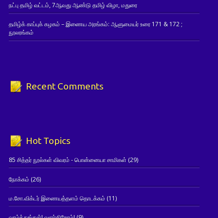
நட்பு தமிழ் வட்டம், 7ஆவது ஆண்டு தமிழ் விழா, மதுரை
தமிழ்க் காப்புக் கழகம் – இணைய அரங்கம்: ஆளுமையர் உரை 171 & 172 ;
நூலரங்கம்
Recent Comments
Hot Topics
85 சித்தர் நூல்கள் விவரம் - பொன்னையா சாமிகள்
(29)
நோக்கம்
(26)
ம.சோ.விக்டர் இணையத்தளம் தொடக்கம்
(11)
வாழ்த்துங்கள்! வளர்கிறோம்!
(9)