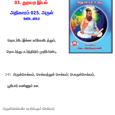
03. துறவற
இயல்
அதிகாரம் 025. அருள்
உடைமை
தொடர்பே
இல்லா
உயிர்களிடத்தும்
,
தொடர்ந்து
படர்ந்திடும்
முதிர்அன்பு
.
அருள்செல்வம், செல்வத்துள் செல்வம்; பொருள்செல்வம்,
பூரியார் கண்ணும் உள.
அருள்செல்வமே உயர்பெரும் செல்வம்;