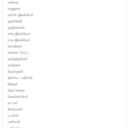
கவிதை
காணுரை
காப்பிய இலக்கியம்
குறள்நெறி
குறுந்தகவல்
சங்க இலக்கியம்
சமய இலக்கியம்
செய்திகள்
செவ்வி / பேட்டி
தமிழறிஞர்கள்
தமிழிசை
திருக்குறள்
திரைப்பட மதிப்பீடு
தேர்தல்
தொடர்கதை
தொல்காப்பியம்
நாடகம்
நிகழ்வுகள்
படங்கள்
பணிமலர்
பண்பாடு