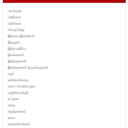
அயல்நாடு
அறிக்கை
அறிவியல்
அழைப்பிதழ்
இக்கால இலக்கியம்
இதழுரை
இந்தி எதிர்ப்பு
இலக்கணம்
இலக்குவனார்
இலக்குவனார் திருவள்ளுவன்
ஈழம்
உண்மைக்கதை
உரை / சொற்பொழிவு
உறுதிமொழிஞர்
கட்டுரை
கதை
கருத்தரங்கம்
கலை
கலைச்சொற்கள்