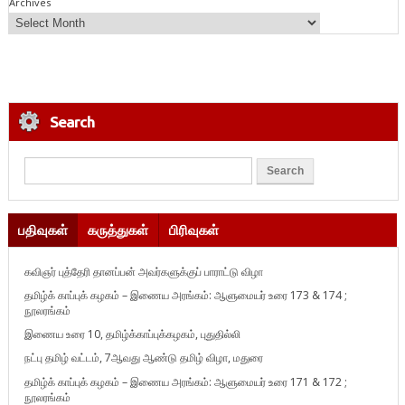
Archives
Search
பதிவுகள்
கருத்துகள்
பிரிவுகள்
கவிஞர் புத்தேரி தானப்பன் அவர்களுக்குப் பாராட்டு விழா
தமிழ்க் காப்புக் கழகம் – இணைய அரங்கம்: ஆளுமையர் உரை 173 & 174 ;
நூலரங்கம்
இணைய உரை 10, தமிழ்க்காப்புக்கழகம், புதுதில்லி
நட்பு தமிழ் வட்டம், 7ஆவது ஆண்டு தமிழ் விழா, மதுரை
தமிழ்க் காப்புக் கழகம் – இணைய அரங்கம்: ஆளுமையர் உரை 171 & 172 ;
நூலரங்கம்