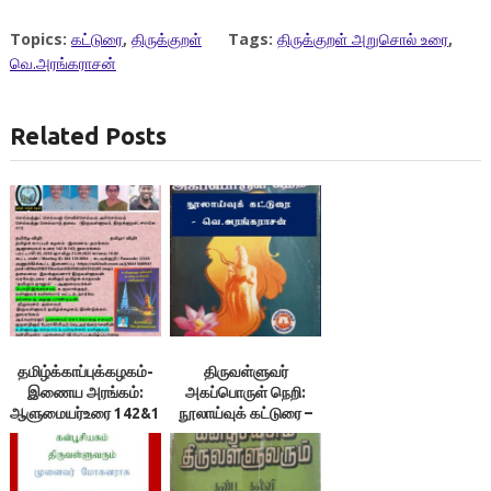
Topics:
கட்டுரை
,
திருக்குறள்
Tags:
திருக்குறள் அறுசொல் உரை
,
வெ.அரங்கராசன்
Related Posts
தமிழ்க்காப்புக்கழகம்-
திருவள்ளுவர்
இணைய அரங்கம்:
அகப்பொருள் நெறி:
ஆளுமையர்உரை 142&143
நூலாய்வுக் கட்டுரை –
: 21.09.2025
1/4 – வெ.அரங்கராசன்