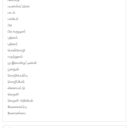
பயணக்கட்டுரை
பாடல்
பாவியம்
பிற
பிற கருவூலம்
புதினம்
புதினம்
பொன்மொழி
மருத்துவம்
மு.இராமகிருட்டிணன்
முகநூல்
மொழிபெயர்ப்பு
மொழிப்போர்
விளையாட்டு
வெருளி
வெருளி அறிவியல்
வேலைவாய்ப்பு
வேளாண்மை