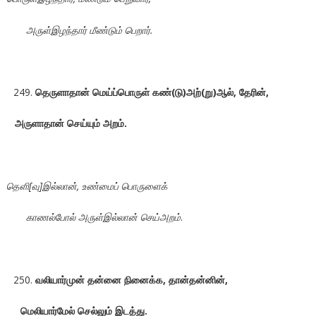
அருள்இழந்தார் மீண்டும் பெறார்.
தெருளாதான் மெய்ப்பொருள் கண்(டு)அற்(று)ஆல், தேரின்,
அருளாதான் செய்யும் அறம்.
தெளி[வு]இல்லான், உண்மைப் பொருளைக்
காணல்போல் அருள்இல்லான் செய்அறம்
.
வலியார்முன் தன்னை நினைக்க, தான்தன்னின்,
மெலியார்மேல் செல்லும் இடத்து.