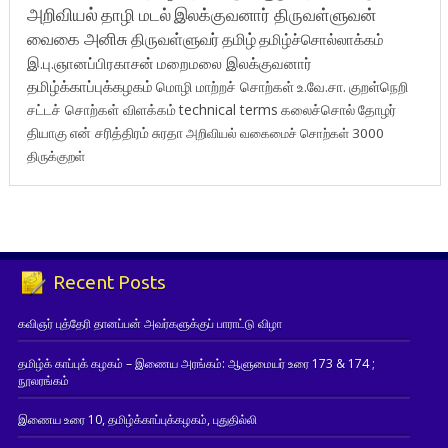
அறிவியல்
தாழி மடல்
இலக்குவனார் திருவள்ளுவன்
வைகை அனிசு
திருவள்ளுவர்
தமிழ்
தமிழ்ச்சொல்லாக்கம்
இ.பு.ஞானப்பிரகாசன்
மறைமலை இலக்குவனார்
தமிழ்க்காப்புக்கழகம்
மொழி மாற்றச் சொற்கள்
உ.வே.சா.
குறள்நெறி
சட்டச் சொற்கள் விளக்கம்
technical terms
கலைச்சொல்
தோழர்
தியாகு
என் சரித்திரம்
சுரதா
அறிவியல் வகைமைச் சொற்கள் 3000
திருக்குறள்
Recent Posts
கவிஞர் புத்தேரி தானப்பன் அவர்களுக்குப் பாராட்டு விழா
தமிழ்க் காப்புக் கழகம் – இணைய அரங்கம்: ஆளுமையர் உரை 173 & 174 ;
நூலரங்கம்
இணைய உரை 10, தமிழ்க்காப்புக்கழகம், புதுதில்லி