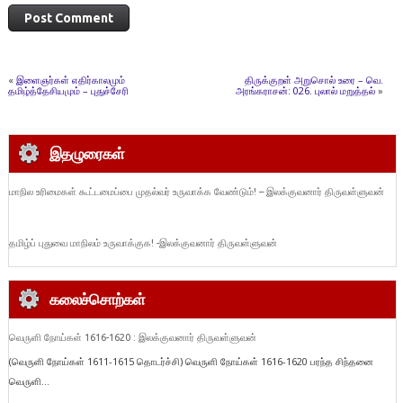
«
இளைஞர்கள் எதிர்காலமும்
திருக்குறள் அறுசொல் உரை – வெ.
தமிழ்த்தேசியமும் – புதுச்சேரி
அரங்கராசன்: 026. புலால் மறுத்தல்
»
இதழுரைகள்
மாநில உரிமைகள் கூட்டமைப்பை முதல்வர் உருவாக்க வேண்டும்! – இலக்குவனார் திருவள்ளுவன்
தமிழ்ப் புதுவை மாநிலம் உருவாக்குக! -இலக்குவனார் திருவள்ளுவன்
கலைச்சொற்கள்
வெருளி நோய்கள் 1616-1620 : இலக்குவனார் திருவள்ளுவன்
(வெருளி நோய்கள் 1611-1615 தொடர்ச்சி) வெருளி நோய்கள் 1616-1620 பரந்த சிந்தனை
வெருளி...