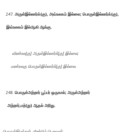
அருள்இல்லார்க்(கு), அவ்உலகம் இல்லை; பொருள்இல்லார்க்(கு),
இவ்உலகம் இல்ஆகி ஆங்கு.
விண்உல[கு] அருள்இல்லார்க்[கு] இல்லை;
மண்உலகு பொருள்இல்லார்க்[கு] இல்லை.
பொருள்அற்றார் பூப்பர் ஒருகால்; அருள்அற்றார்
அற்றார்,மற்(று) ஆதல் அரிது.
பொருள்இழந்தார், மீண்டும் பெறுவார்;