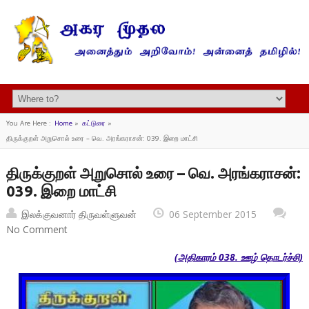
You Are Here :
Home
»
கட்டுரை
»
திருக்குறள் அறுசொல் உரை – வெ. அரங்கராசன்: 039. இறை மாட்சி
திருக்குறள் அறுசொல் உரை – வெ. அரங்கராசன்:
039. இறை மாட்சி
இலக்குவனார் திருவள்ளுவன்
06 September 2015
No Comment
(அதிகாரம் 038. ஊழ் தொடர்ச்சி)