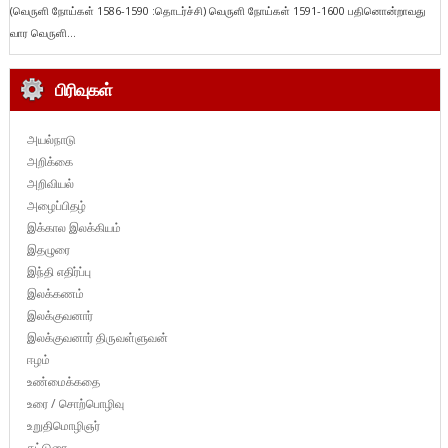
(வெருளி நோய்கள் 1586-1590 :தொடர்ச்சி) வெருளி நோய்கள் 1591-1600 பதினொன்றாவது
வார வெருளி...
பிரிவுகள்
அயல்நாடு
அறிக்கை
அறிவியல்
அழைப்பிதழ்
இக்கால இலக்கியம்
இதழுரை
இந்தி எதிர்ப்பு
இலக்கணம்
இலக்குவனார்
இலக்குவனார் திருவள்ளுவன்
ஈழம்
உண்மைக்கதை
உரை / சொற்பொழிவு
உறுதிமொழிஞர்
கட்டுரை