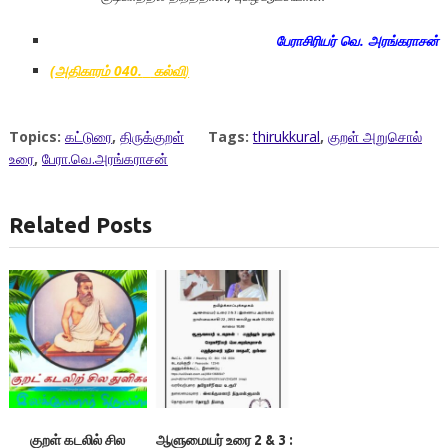
பேராசிரியர் வெ. அரங்கராசன்
(அதிகாரம்
040.
கல்வி
)
Topics:
கட்டுரை
,
திருக்குறள்
Tags:
thirukkural
,
குறள் அறுசொல்
உரை
,
பேரா.வெ.அரங்கராசன்
Related Posts
குறள் கடலில் சில
ஆளுமையர் உரை 2 & 3 :