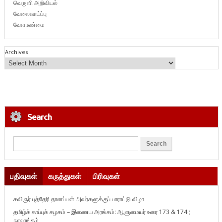
வெருளி அறிவியல்
வேலைவாய்ப்பு
வேளாண்மை
Archives
Search
பதிவுகள்
கருத்துகள்
பிரிவுகள்
கவிஞர் புத்தேரி தானப்பன் அவர்களுக்குப் பாராட்டு விழா
தமிழ்க் காப்புக் கழகம் – இணைய அரங்கம்: ஆளுமையர் உரை 173 & 174 ;
நூலரங்கம்