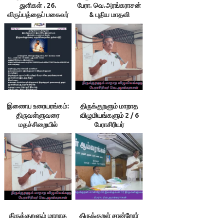
துளிகள் . 26.
பேரா. வெ.அரங்கராசன்
விருப்பத்தைப் பகைவர்
& புதிய மாதவி
அறியப் புலப்படுத்தாதே!
– இலக்குவனார்
திருவள்ளுவன்
இணைய உரையரங்கம்:
திருக்குறளும் மாறாத
திருவள்ளுவரை
விழுமியங்களும் 2 / 6
மதச்சிறையில்
பேராசிரியர்
தள்ளாதீர்: 26/12/21
வெ.அரங்கராசன்
திருக்குறளும் மாறாத
திருக்குறள் சான்றோர்