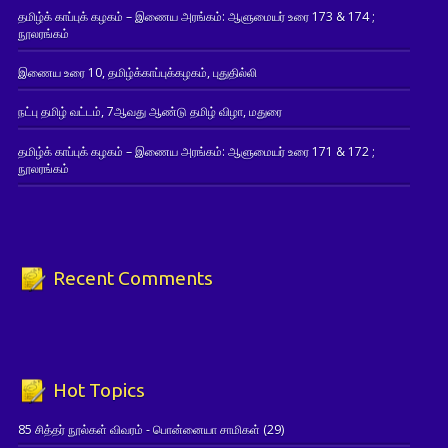
தமிழ்க் காப்புக் கழகம் – இணைய அரங்கம்: ஆளுமையர் உரை 173 & 174 ;
நூலரங்கம்
இணைய உரை 10, தமிழ்க்காப்புக்கழகம், புதுதில்லி
நட்பு தமிழ் வட்டம், 7ஆவது ஆண்டு தமிழ் விழா, மதுரை
தமிழ்க் காப்புக் கழகம் – இணைய அரங்கம்: ஆளுமையர் உரை 171 & 172 ;
நூலரங்கம்
Recent Comments
Hot Topics
85 சித்தர் நூல்கள் விவரம் - பொன்னையா சாமிகள்
(29)