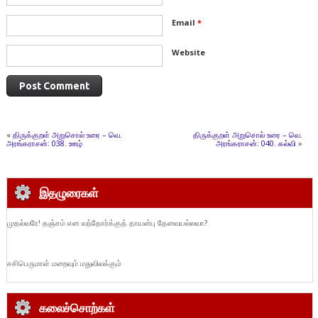
Email
*
Website
«
திருக்குறள் அறுசொல் உரை – வெ.
திருக்குறள் அறுசொல் உரை – வெ.
அரங்கராசன்: 038. ஊழ்
அரங்கராசன்: 040. கல்வி
»
இதழுரைகள்
முதல்வரே! தஞ்சம் என வந்தோர்க்குத் தாயன்பு தேவையல்லவா?
சசிபெருமாள் மறைவும் மதுவிலக்கும்
கலைச்சொற்கள்