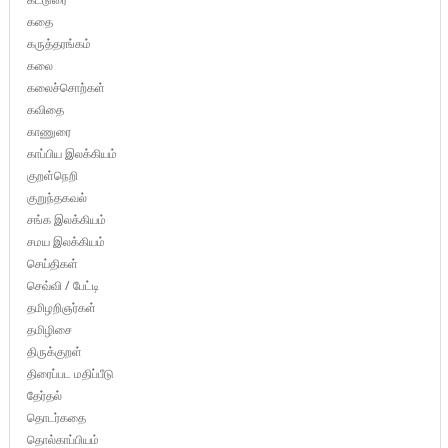
கதை
கருத்தரங்கம்
கலை
கலைச்சொற்கள்
கவிதை
காணுரை
காப்பிய இலக்கியம்
குறள்நெறி
குறுந்தகவல்
சங்க இலக்கியம்
சமய இலக்கியம்
செய்திகள்
செவ்வி / பேட்டி
தமிழறிஞர்கள்
தமிழிசை
திருக்குறள்
திரைப்பட மதிப்பீடு
தேர்தல்
தொடர்கதை
தொல்காப்பியம்