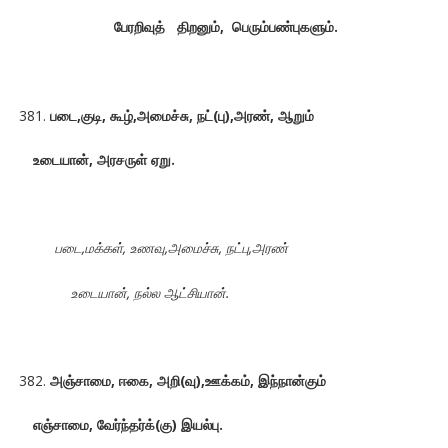
பேரறிவுத் திறனும், பெரும்பண்புகளும்.
படை,குடி, கூழ்,அமைச்சு, நட்(பு),அரண், ஆறும்
உடையான், அரசருள் ஏறு.
படை,மக்கள், உணவு,அமைச்சு, நட்பு,அரண்
உடையான், நல்ல ஆட்சியான்.
அஞ்சாமை, ஈகை, அறி(வு),ஊக்கம், இந்நான்கும்
எஞ்சாமை
, வேர்ந்தர்க்(கு) இயல்பு.