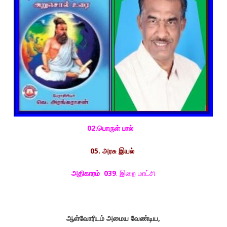
02.பொருள் பால்
05. அரசு இயல்
அதிகாரம்
039
. இறை மாட்சி
ஆள்வோரிடம் அமைய வேண்டிய,