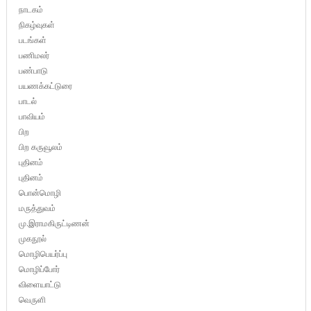
நாடகம்
நிகழ்வுகள்
படங்கள்
பணிமலர்
பண்பாடு
பயணக்கட்டுரை
பாடல்
பாவியம்
பிற
பிற கருவூலம்
புதினம்
புதினம்
பொன்மொழி
மருத்துவம்
மு.இராமகிருட்டிணன்
முகநூல்
மொழிபெயர்ப்பு
மொழிப்போர்
விளையாட்டு
வெருளி