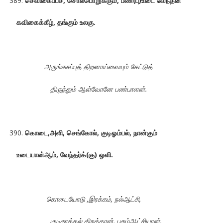
செவிகைப்பச், சொல்பொறுக்கும், பண்(பு)உடை வேந்தன்
கவிகைக்கீழ், தங்கும் உலகு.
அருங்கசப்புத் திறனாய்வையும் கேட்டுத்
திருந்தும் ஆள்வோனே பண்பாளன்.
கொடை,அளி, செங்கோல், குடிஓம்பல், நான்கும்
உடையான்ஆம், வேந்தர்க்(கு) ஒளி.
கொடையோடு ,இரக்கம், நல்ஆட்சி,
குடிகாத்தல் திறத்தான், புகழ்ஆட்சியான்.