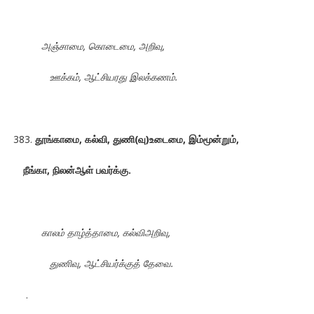
அஞ்சாமை, கொடைமை, அறிவு,
ஊக்கம், ஆட்சியரது இலக்கணம்.
தூங்காமை, கல்வி, துணி(வு)உடைமை, இம்மூன்றும்,
நீங்கா, நிலன்ஆள் பவர்க்கு.
காலம் தாழ்த்தாமை, கல்விஅறிவு,
துணிவு, ஆட்சியர்க்குத் தேவை.
.