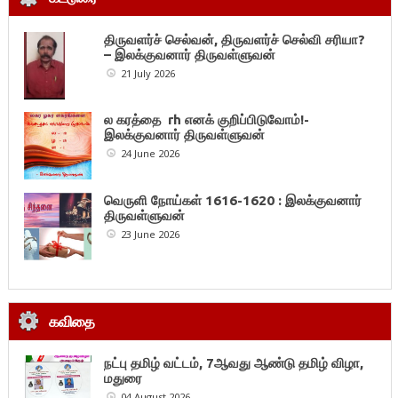
திருவளர்ச் செல்வன், திருவளர்ச் செல்வி சரியா?
– இலக்குவனார் திருவள்ளுவன்
21 July 2026
ல கரத்தை rh எனக் குறிப்பிடுவோம்!-
இலக்குவனார் திருவள்ளுவன்
24 June 2026
வெருளி நோய்கள் 1616-1620 : இலக்குவனார்
திருவள்ளுவன்
23 June 2026
கவிதை
நட்பு தமிழ் வட்டம், 7ஆவது ஆண்டு தமிழ் விழா,
மதுரை
04 August 2026