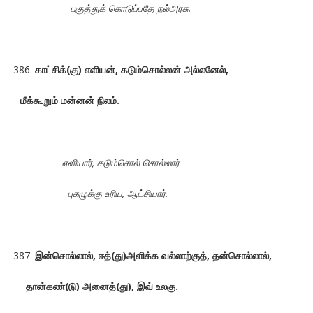
பகுத்துக் கொடுப்பதே நல்அரசு.
காட்சிக்(கு) எளியன், கடும்சொல்லன் அல்லனேல்,
மீக்கூறும் மன்னன் நிலம்.
எளியார், கடும்சொல் சொல்லார்
புகழுக்கு உரிய, ஆட்சியார்.
இன்சொல்லால்
, ஈத்(து)அளிக்க வல்லாற்குத், தன்சொல்லால்,
தான்கண்(டு) அனைத்(து), இவ் உலகு.