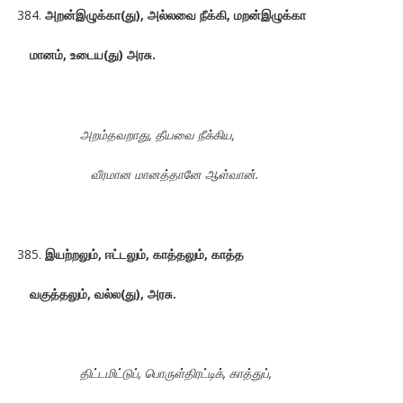
அறன்இழுக்கா(து), அல்லவை நீக்கி, மறன்இழுக்கா
மானம், உடைய(து) அரசு.
அறம்தவறாது, தீயவை நீக்கிய,
வீரமான மானத்தானே ஆள்வான்.
இயற்றலும், ஈட்டலும், காத்தலும், காத்த
வகுத்தலும், வல்ல(து), அரசு.
திட்டமிட்டுப், பொருள்திரட்டிக், காத்துப்,