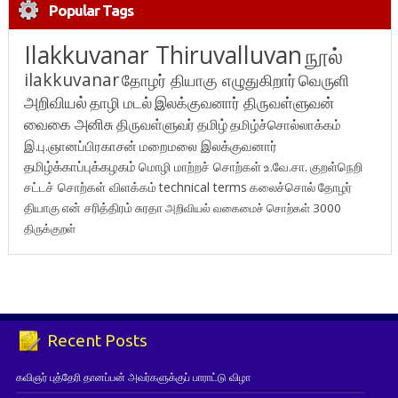
Popular Tags
Ilakkuvanar Thiruvalluvan
நூல்
ilakkuvanar
தோழர் தியாகு எழுதுகிறார்
வெருளி
அறிவியல்
தாழி மடல்
இலக்குவனார் திருவள்ளுவன்
வைகை அனிசு
திருவள்ளுவர்
தமிழ்
தமிழ்ச்சொல்லாக்கம்
இ.பு.ஞானப்பிரகாசன்
மறைமலை இலக்குவனார்
தமிழ்க்காப்புக்கழகம்
மொழி மாற்றச் சொற்கள்
உ.வே.சா.
குறள்நெறி
சட்டச் சொற்கள் விளக்கம்
technical terms
கலைச்சொல்
தோழர்
தியாகு
என் சரித்திரம்
சுரதா
அறிவியல் வகைமைச் சொற்கள் 3000
திருக்குறள்
Recent Posts
கவிஞர் புத்தேரி தானப்பன் அவர்களுக்குப் பாராட்டு விழா