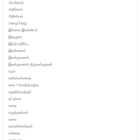
அயல்நாடு
அறிக்கை
அறிவியல்
அழைப்பிதழ்
இக்கால இலக்கியம்
இதழுரை
இந்தி எதிர்ப்பு
இலக்கணம்
இலக்குவனார்
இலக்குவனார் திருவள்ளுவன்
ஈழம்
உண்மைக்கதை
உரை / சொற்பொழிவு
உறுதிமொழிஞர்
கட்டுரை
கதை
கருத்தரங்கம்
கலை
கலைச்சொற்கள்
கவிதை
காணுரை