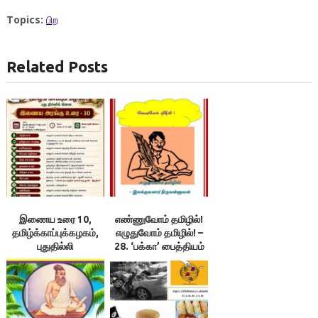
Topics:
பிற
Related Posts
இணைய உரை 10,
எண்ணுவோம் தமிழில்!
தமிழ்க்காப்புக்கழகம்,
எழுதுவோம் தமிழில்! –
புதுதில்லி
28. ‘பக்கா’ பைத்தியம்
பிடித்துள்ள மின்னிதழ்