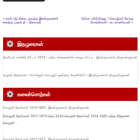
«
காங்.ஆட்சியை முடித்த இலக்குவனார்
அம்மா பசிக்கிறது..! கொஞ்சம் சோறு
வைத்த முதல் தீ – தினமலர்
போடுங்கள்!- சுப காண்டீபன்
»
இதழுரைகள்
தேசியக் கல்வித் திட்டம் 2019 – புதிய கல்லறையில் பழைய பெட்டி : இலக்குவனார் திருவள்ளுவன்
எழுவர் விடுதலை – சொல்லும் செயலும் ஒன்றாக வேண்டும்! – இலக்குவனார் திருவள்ளுவன்
கலைச்சொற்கள்
வெருளி நோய்கள் 1616-1620 : இலக்குவனார் திருவள்ளுவன்
(வெருளி நோய்கள் 1611-1615 தொடர்ச்சி) வெருளி நோய்கள் 1616-1620 பரந்த சிந்தனை
வெருளி...
வெருளி நோய்கள் 1611-1615 : இலக்குவனார் திருவள்ளுவன்