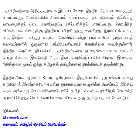
தமிழினத்தை அழித்ததற்காக இராசபட்சேயை இந்திய அரசு வரவழைத்துப்
பாராட்டியது. அண்மையில் சிங்களக் கப்பற்படைத் தளபதியைத் தில்லிக்கு
வரவழைத்துப் படை அணிவகுப்பு மதிப்பளித்துப் பாராட்டியது. தொடர்ந்து
சிங்கள படையினருக்கு இந்தியா பயிற்சி தந்து வருகிறது. இராசபட்சேவுக்கு
பாரதஇரத்னா விருது வழங்க வேண்டுமென்று பா.ச.க.வின் முதன்மைத்
தலைவர்களில் ஒருவரான சுப்பிரமணியசாமி கோரிக்கை வைத்துள்ளார்.
இந்திய அரசின் இப்படிப்பட்ட தமிழினப்பகை நடவடிக்கைகளால் ஊக்கம்
பெற்ற சிங்கள இனவெறி அரசு இன வெறிக்குப் பலியாகியுள்ள இலங்கை
நீதித்துறை மூலம் ஐந்து தமிழகத் தமிழர்களை தூக்கிலிடத் துடிக்கிறது.
இந்தியஅரசு ஏழரைக் கோடி தமிழர்கள் இந்தியாவின் குடிமக்கள் என்று
கருதினால் இலங்கையோடு உள்ள தூதரக உறவை முறிக்க வேண்டும். இந்திய
அரசு அவ்வாறு செய்யவில்லையெனில் தமிழ் மக்கள் அறச்சீற்றம் கொண்டு
எழுச்சி பெற்றுச்சென்னையில் உள்ள சிங்களத் தூதரகத்தை மூடவேண்டும்.
இங்ஙனம்
பெ.மணியரசன்
தலைவர், தமிழ்த் தேசியப் பேரியக்கம்