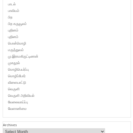
பாடல்
பாவியம்
பிற
பிற கருவூலம்
புதினம்
புதினம்
பொன்மொழி
மருத்துவம்
மு.இராமகிருட்டிணன்
முகநூல்
மொழிபெயர்ப்பு
மொழிப்போர்
விளையாட்டு
வெருளி
வெருளி அறிவியல்
வேலைவாய்ப்பு
வேளாண்மை
Archives