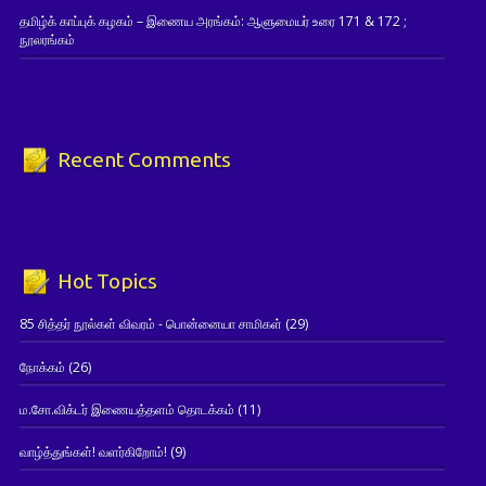
தமிழ்க் காப்புக் கழகம் – இணைய அரங்கம்: ஆளுமையர் உரை 171 & 172 ;
நூலரங்கம்
Recent Comments
Hot Topics
85 சித்தர் நூல்கள் விவரம் - பொன்னையா சாமிகள்
(29)
நோக்கம்
(26)
ம.சோ.விக்டர் இணையத்தளம் தொடக்கம்
(11)
வாழ்த்துங்கள்! வளர்கிறோம்!
(9)