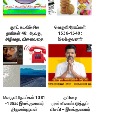
குறட் கடலில் சில
வெருளி நோய்கள்
துளிகள் 48: ஆவது,
1536-1540 :
அழிவது, விளைவதை
இலக்குவனார்
ஆய்ந்து செய்க! –
திருவள்ளுவன்
இலக்குவனார்
திருவள்ளுவன்
வெருளி நோய்கள் 1381
தமிழை
-1385: இலக்குவனார்
முன்னிலைப்படுத்தும்
திருவள்ளுவன்
விசய்! – இலக்குவனார்
திருவள்ளுவன்