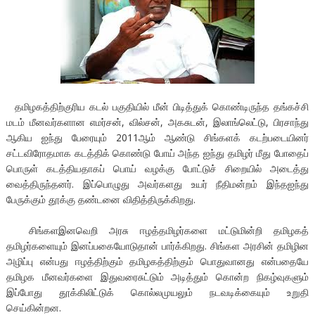
தமிழகத்திற்குரிய கடல் பகுதியில் மீன் பிடித்துக் கொண்டிருந்த தங்கச்சி
மடம் மீனவர்களான எமர்சன், வில்சன், அகசுடன், இலாங்லெட்டு, பிரசாந்து
ஆகிய ஐந்து பேரையும் 2011ஆம் ஆண்டு சிங்களக் கடற்படையினர்
சட்டவிரோதமாக கடத்திக் கொண்டு போய் அந்த ஐந்து தமிழர் மீது போதைப்
பொருள் கடத்தியதாகப் பொய் வழக்கு போட்டுச் சிறையில் அடைத்து
வைத்திருந்தனர். இப்பொழுது அவர்களது உயர் நீதிமன்றம் இந்தஐந்து
பேருக்கும் தூக்கு தண்டனை விதித்திருக்கிறது.
சிங்களஇனவெறி அரசு ஈழத்தமிழர்களை மட்டுமின்றி தமிழகத்
தமிழர்களையும் இனப்பகையோடுதான் பார்க்கிறது. சிங்கள அரசின் தமிழின
அழிப்பு என்பது ஈழத்திற்கும் தமிழகத்திற்கும் பொதுவானது என்பதையே
தமிழக மீனவர்களை இதுவரைசுட்டும் அடித்தும் கொன்ற நிகழ்வுகளும்
இப்போது தூக்கிலிட்டுக் கொல்லமுயலும் நடவடிக்கையும் உறுதி
செய்கின்றன.