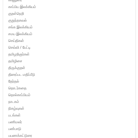
காப்பிய இலக்கியம்
குறள்நெறி
குறுந்தகவல்
சங்க இலக்கியம்
சமய இலக்கியம்
செய்திகள்
செவ்வி / பேட்டி
தமிழறிஞர்கள்
தமிழிசை
திருக்குறள்
திரைப்பட மதிப்பீடு
தேர்தல்
தொடர்கதை
தொல்காப்பியம்
நாடகம்
நிகழ்வுகள்
படங்கள்
பணிமலர்
பண்பாடு
பயணக்கட்டுரை