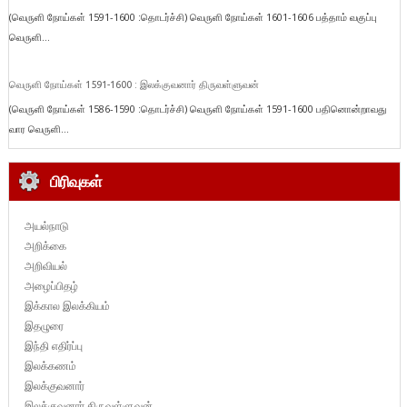
(வெருளி நோய்கள் 1591-1600 :தொடர்ச்சி) வெருளி நோய்கள் 1601-1606 பத்தாம் வகுப்பு
வெருளி...
வெருளி நோய்கள் 1591-1600 : இலக்குவனார் திருவள்ளுவன்
(வெருளி நோய்கள் 1586-1590 :தொடர்ச்சி) வெருளி நோய்கள் 1591-1600 பதினொன்றாவது
வார வெருளி...
பிரிவுகள்
அயல்நாடு
அறிக்கை
அறிவியல்
அழைப்பிதழ்
இக்கால இலக்கியம்
இதழுரை
இந்தி எதிர்ப்பு
இலக்கணம்
இலக்குவனார்
இலக்குவனார் திருவள்ளுவன்