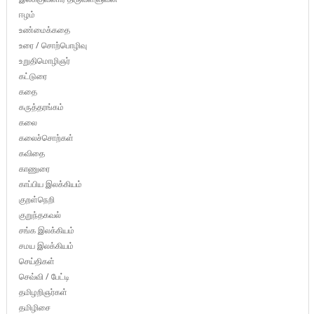
ஈழம்
உண்மைக்கதை
உரை / சொற்பொழிவு
உறுதிமொழிஞர்
கட்டுரை
கதை
கருத்தரங்கம்
கலை
கலைச்சொற்கள்
கவிதை
காணுரை
காப்பிய இலக்கியம்
குறள்நெறி
குறுந்தகவல்
சங்க இலக்கியம்
சமய இலக்கியம்
செய்திகள்
செவ்வி / பேட்டி
தமிழறிஞர்கள்
தமிழிசை