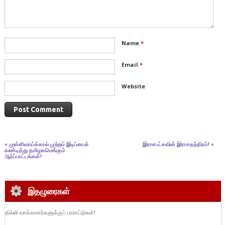
Name
*
Email
*
Website
«
முள்ளிவாய்க்கால் முற்றம் இடிப்பைக்
இராசபட்சவின் இராசதந்திரம்!
»
கண்டித்து தமிழகமெங்கும்
ஆர்ப்பாட்டங்கள்!
இதழுரைகள்
தில்லி வாக்காளர்களுக்குப் பாராட்டுகள்!