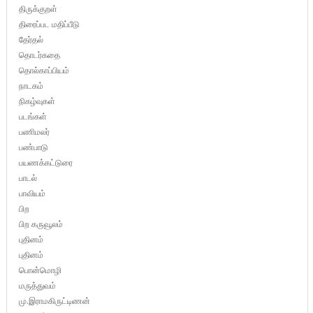
திருக்குறள்
திரைப்பட மதிப்பீடு
தேர்தல்
தொடர்கதை
தொல்காப்பியம்
நாடகம்
நிகழ்வுகள்
படங்கள்
பணிமலர்
பண்பாடு
பயணக்கட்டுரை
பாடல்
பாவியம்
பிற
பிற கருவூலம்
புதினம்
புதினம்
பொன்மொழி
மருத்துவம்
மு.இராமகிருட்டிணன்