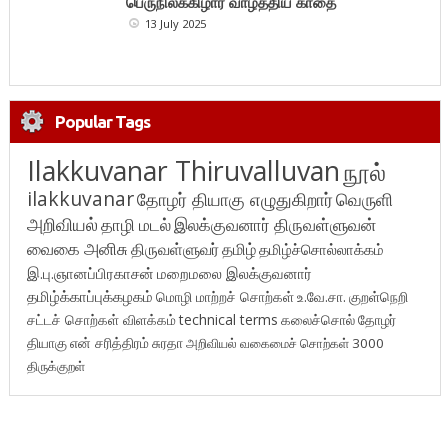
பெருநிலக்கிழார் வாழ்த்திய காதை
13 July 2025
Popular Tags
Ilakkuvanar Thiruvalluvan
நூல்
ilakkuvanar
தோழர் தியாகு எழுதுகிறார்
வெருளி
அறிவியல்
தாழி மடல்
இலக்குவனார் திருவள்ளுவன்
வைகை அனிசு
திருவள்ளுவர்
தமிழ்
தமிழ்ச்சொல்லாக்கம்
இ.பு.ஞானப்பிரகாசன்
மறைமலை இலக்குவனார்
தமிழ்க்காப்புக்கழகம்
மொழி மாற்றச் சொற்கள்
உ.வே.சா.
குறள்நெறி
சட்டச் சொற்கள் விளக்கம்
technical terms
கலைச்சொல்
தோழர்
தியாகு
என் சரித்திரம்
சுரதா
அறிவியல் வகைமைச் சொற்கள் 3000
திருக்குறள்