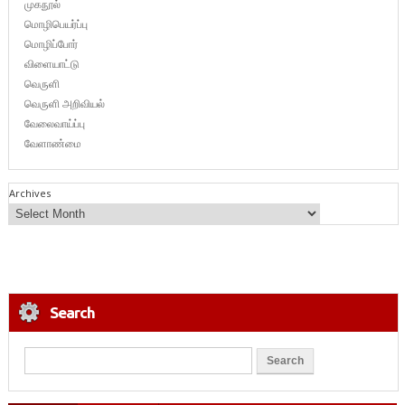
முகநூல்
மொழிபெயர்ப்பு
மொழிப்போர்
விளையாட்டு
வெருளி
வெருளி அறிவியல்
வேலைவாய்ப்பு
வேளாண்மை
Archives
Search