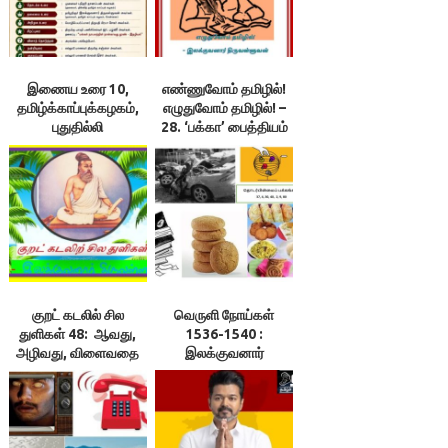
இணைய உரை 10,
எண்ணுவோம் தமிழில்!
தமிழ்க்காப்புக்கழகம்,
எழுதுவோம் தமிழில்! –
புதுதில்லி
28. ‘பக்கா’ பைத்தியம்
பிடித்துள்ள மின்னிதழ்
குறட் கடலில் சில
வெருளி நோய்கள்
துளிகள் 48: ஆவது,
1536-1540 :
அழிவது, விளைவதை
இலக்குவனார்
ஆய்ந்து செய்க! –
திருவள்ளுவன்
இலக்குவனார்
திருவள்ளுவன்