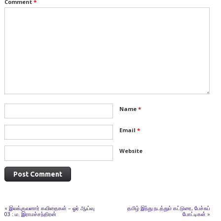
Comment
*
Name
*
Email
*
Website
«
இலக்குவனார் கவிதைகள் – ஓர் ஆய்வு
தமிழ் இந்து நடத்தும் கட்டுரை, பேச்சுப்
03 : ம. இராமச்சந்திரன்
போட்டிகள்
»