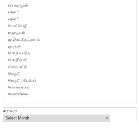
பிற கருவூலம்
புதினம்
புதினம்
பொன்மொழி
மருத்துவம்
மு.இராமகிருட்டிணன்
முகநூல்
மொழிபெயர்ப்பு
மொழிப்போர்
விளையாட்டு
வெருளி
வெருளி அறிவியல்
வேலைவாய்ப்பு
வேளாண்மை
Archives