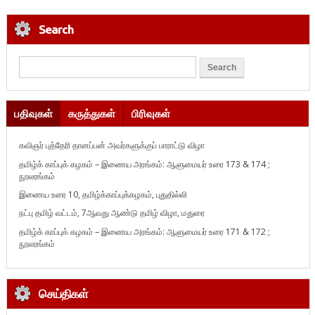
Search
பதிவுகள்
கருத்துகள்
பிரிவுகள்
கவிஞர் புத்தேரி தானப்பன் அவர்களுக்குப் பாராட்டு விழா
தமிழ்க் காப்புக் கழகம் – இணைய அரங்கம்: ஆளுமையர் உரை 173 & 174 ;
நூலரங்கம்
இணைய உரை 10, தமிழ்க்காப்புக்கழகம், புதுதில்லி
நட்பு தமிழ் வட்டம், 7ஆவது ஆண்டு தமிழ் விழா, மதுரை
தமிழ்க் காப்புக் கழகம் – இணைய அரங்கம்: ஆளுமையர் உரை 171 & 172 ;
நூலரங்கம்
செய்திகள்