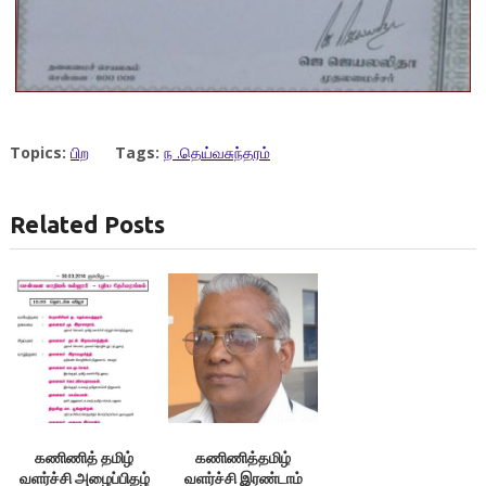
Topics:
பிற
Tags:
ந .தெய்வசுந்தரம்
Related Posts
கணிணித் தமிழ்
கணிணித்தமிழ்
வளர்ச்சி அழைப்பிதழ்
வளர்ச்சி இரண்டாம்