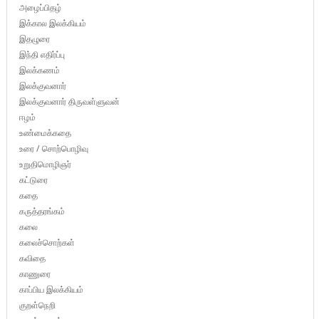
அழைப்பிதழ்
இக்கால இலக்கியம்
இதழுரை
இந்தி எதிர்ப்பு
இலக்கணம்
இலக்குவனார்
இலக்குவனார் திருவள்ளுவன்
ஈழம்
உண்மைக்கதை
உரை / சொற்பொழிவு
உறுதிமொழிஞர்
கட்டுரை
கதை
கருத்தரங்கம்
கலை
கலைச்சொற்கள்
கவிதை
காணுரை
காப்பிய இலக்கியம்
குறள்நெறி