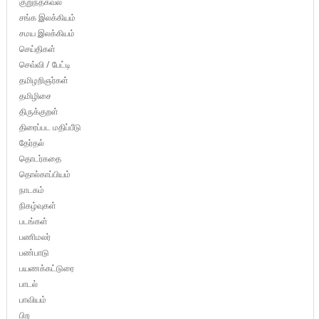
குறுந்தகவல்
சங்க இலக்கியம்
சமய இலக்கியம்
செய்திகள்
செவ்வி / பேட்டி
தமிழறிஞர்கள்
தமிழிசை
திருக்குறள்
திரைப்பட மதிப்பீடு
தேர்தல்
தொடர்கதை
தொல்காப்பியம்
நாடகம்
நிகழ்வுகள்
படங்கள்
பணிமலர்
பண்பாடு
பயணக்கட்டுரை
பாடல்
பாவியம்
பிற