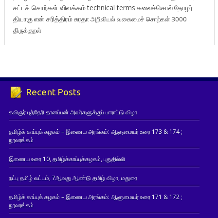
சட்டச் சொற்கள் விளக்கம்
technical terms
கலைச்சொல்
தோழர்
தியாகு
என் சரித்திரம்
சுரதா
அறிவியல் வகைமைச் சொற்கள் 3000
திருக்குறள்
Recent Posts
கவிஞர் புத்தேரி தானப்பன் அவர்களுக்குப் பாராட்டு விழா
தமிழ்க் காப்புக் கழகம் – இணைய அரங்கம்: ஆளுமையர் உரை 173 & 174 ;
நூலரங்கம்
இணைய உரை 10, தமிழ்க்காப்புக்கழகம், புதுதில்லி
நட்பு தமிழ் வட்டம், 7ஆவது ஆண்டு தமிழ் விழா, மதுரை
தமிழ்க் காப்புக் கழகம் – இணைய அரங்கம்: ஆளுமையர் உரை 171 & 172 ;
நூலரங்கம்