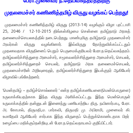
பேரா.முனைவர் ந.தெய்வசுந்தரத்திற்கு
முதலமைச்சர் கணிணித்தமிழ் விருது வழங்கப் பெற்றது!
முதலமைச்சர் கணினித்தமிழ் விருது (2013-14) வழங்கும் விழா புரட்டாசி
25, 2046 / 12-10-2015 திங்கள்கிழமை சென்னை தமிழ்நாடு அரசுத்
தலைமைச்செயலகத்தில் நடைபெற்றது. மாண்புமிகு தமிழ்நாடு முதலமைச்சர்
அவர்கள் விருது வழங்கினார். இவ்விருது தோற்றுவிக்கப்பட்டதும்
முதலாவதாக விருதினைப் பெறும் பெருமைக்குரியவர் பேரா.ந.தெய்வசுந்தரம்.
தமிழ்வளர்ச்சித்துறை அமைச்சர், சமூகவளர்ச்சித்துறை அமைச்சர், செயலர்,
தமிழ்வளர்ச்சித்துறைச் செயலர், தமிழ்நாடு அரசு தலைமைச்செயலர்,
முதலமைச்சரின் அறிவுரைஞர், தமிழ்வளர்ச்சித்துறை இயக்குநர் ஆகியோர்
விழாவில் பங்கேற்றனர்.
‘மென்தமிழ் – தமிழ்ச்சொல்லாளர் ‘ என்ற தமிழ்க்கணியனை(மென்பொருளை)
உருவாக்கியதற்காக இந்த விருது அளிக்கப்பட்டது. இந்த மென்பொருள்
உருவாக்கத்தில் தன்னுடன் இணைந்து பணியாற்றிய திரு. நயினார்பாபு, பேரா.
அ. கோபால், திருமதி,ம. பார்கவி, திருமதி மு. அபிராமி, முனைவர் கி.
உமாதேவி ஆகியோர் சார்பாக இந்த விருதைப் பெற்றுக்கொண்டதாக பிறர்
உழைப்பை மதிக்கும்நன்றியுடன் பேரா.ந.தெய்வநாயகம் குறிப்பிட்டார்.