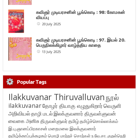
கவிஞர் முடியரசனின் பூங்கொடி : 98: கோமகன்
வியப்பு
20 July 2025
கவிஞர் முடியரசனின் பூங்கொடி : 97. இயல் 20.
பெருநிலக்கிழார் வாழ்த்திய காதை
13 July 2025
Popular Tags
Ilakkuvanar Thiruvalluvan
நூல்
ilakkuvanar
தோழர் தியாகு எழுதுகிறார்
வெருளி
அறிவியல்
தாழி மடல்
இலக்குவனார் திருவள்ளுவன்
வைகை அனிசு
திருவள்ளுவர்
தமிழ்
தமிழ்ச்சொல்லாக்கம்
இ.பு.ஞானப்பிரகாசன்
மறைமலை இலக்குவனார்
தமிழ்க்காப்புக்கழகம்
மொழி மாற்றச் சொற்கள்
உ.வே.சா.
குறள்நெறி