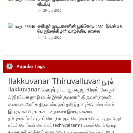
வியப்பு
20 July 2025
கவிஞர் முடியரசனின் பூங்கொடி : 97. இயல் 20.
பெருநிலக்கிழார் வாழ்த்திய காதை
13 July 2025
Popular Tags
Ilakkuvanar Thiruvalluvan
நூல்
ilakkuvanar
தோழர் தியாகு எழுதுகிறார்
வெருளி
அறிவியல்
தாழி மடல்
இலக்குவனார் திருவள்ளுவன்
வைகை அனிசு
திருவள்ளுவர்
தமிழ்
தமிழ்ச்சொல்லாக்கம்
இ.பு.ஞானப்பிரகாசன்
மறைமலை இலக்குவனார்
தமிழ்க்காப்புக்கழகம்
மொழி மாற்றச் சொற்கள்
உ.வே.சா.
குறள்நெறி
சட்டச் சொற்கள் விளக்கம்
technical terms
கலைச்சொல்
தோழர்
தியாகு
என் சரித்திரம்
சுரதா
அறிவியல் வகைமைச் சொற்கள் 3000