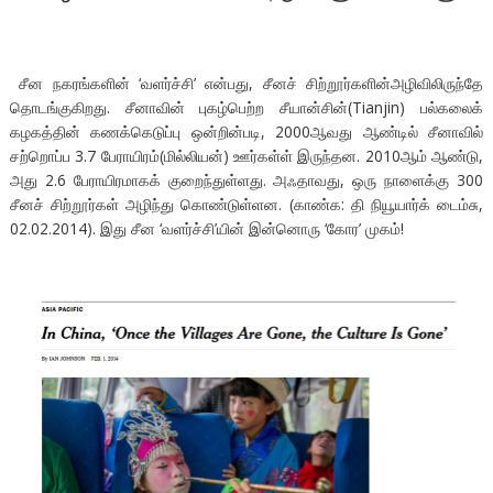
சீன நகரங்களின் ‘வளர்ச்சி’ என்பது, சீனச் சிற்றூர்களின்அழிவிலிருந்தே
தொடங்குகிறது. சீனாவின் புகழ்பெற்ற சீயான்சின்(Tianjin) பல்கலைக்
கழகத்தின் கணக்கெடுப்பு ஒன்றின்படி, 2000ஆவது ஆண்டில் சீனாவில்
சற்றொப்ப 3.7 பேராயிரம்(மில்லியன்) ஊர்கள்ள் இருந்தன. 2010ஆம் ஆண்டு,
அது 2.6 பேராயிரமாகக் குறைந்துள்ளது. அஃதாவது, ஒரு நாளைக்கு 300
சீனச் சிற்றூர்கள் அழிந்து கொண்டுள்ளன. (காண்க: தி நியூயார்க் டைம்சு,
02.02.2014). இது சீன ‘வளர்ச்சி’யின் இன்னொரு ‘கோர’ முகம்!