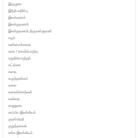
இதழுரை
இந்தி எதிர்ப்பு
இலக்கணம்
இலக்குவனார்
இலக்குவனார் திருவள்ளுவன்
ஈழம்
உண்மைக்கதை
உரை / சொற்பொழிவு
உறுதிமொழிஞர்
கட்டுரை
கதை
கருத்தரங்கம்
கலை
கலைச்சொற்கள்
கவிதை
காணுரை
காப்பிய இலக்கியம்
குறள்நெறி
குறுந்தகவல்
சங்க இலக்கியம்