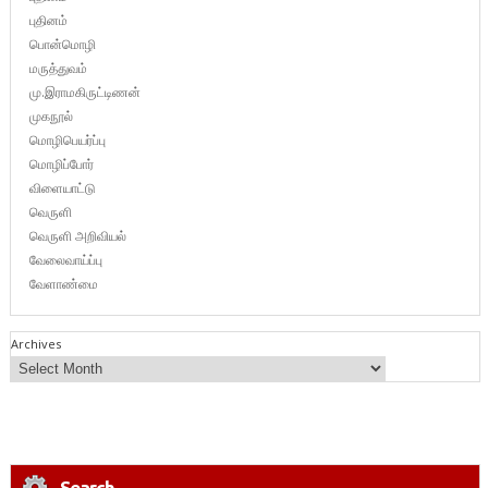
புதினம்
பொன்மொழி
மருத்துவம்
மு.இராமகிருட்டிணன்
முகநூல்
மொழிபெயர்ப்பு
மொழிப்போர்
விளையாட்டு
வெருளி
வெருளி அறிவியல்
வேலைவாய்ப்பு
வேளாண்மை
Archives
Search