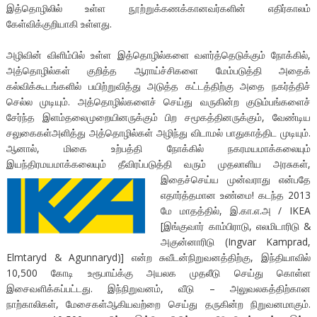
இத்தொழிலில் உள்ள நூற்றுக்கணக்கானவர்களின் எதிர்காலம்
கேள்விக்குறியாகி உள்ளது.
அழிவின் விளிம்பில் உள்ள இத்தொழில்களை வளர்த்தெடுக்கும் நோக்கில்,
அத்தொழில்கள் குறித்த ஆராய்ச்சிகளை மேம்படுத்தி அதைக்
கல்விக்கூடங்களில் பயிற்றுவித்து அடுத்த கட்டத்திற்கு அதை நகர்த்திச்
செல்ல முடியும். அத்தொழில்களைச் செய்து வருகின்ற குடும்பங்களைச்
சேர்ந்த இளம்தலைமுறையினருக்கும் பிற சமூகத்தினருக்கும், வேண்டிய
சலுகைகள்அளித்து அத்தொழில்கள் அழிந்து விடாமல் பாதுகாத்திட முடியும்.
ஆனால், மிகை உற்பத்தி நோக்கில் நகரமயமாக்கலையும்
இயந்திரமயமாக்கலையும் தீவிரப்படுத்தி வரும் முதலாளிய அரசுகள்,
இதைச்செய்ய
முன்வராது என்பதே
எதார்த்தமான உண்மை! கடந்த 2013
மே மாதத்தில், இ.கா.எ.அ / IKEA
[இங்குவார் காம்பிராடு, எலமிடாரிடு &
அகுன்னாரிடு (Ingvar Kamprad,
Elmtaryd & Agunnaryd)] என்ற சுவீடன்நிறுவனத்திற்கு, இந்தியாவில்
10,500 கோடி உரூபாய்க்கு அயலக முதலீடு செய்து கொள்ள
இசைவளிக்கப்பட்டது. இந்நிறுவனம், வீடு – அலுவலகத்திற்கான
நாற்காலிகள், மேசைகள்ஆகியவற்றை செய்து தருகின்ற நிறுவனமாகும்.