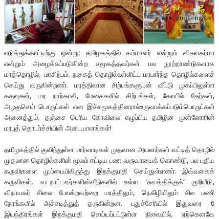
எடுத்துக்காட்டிற்கு ஒன்று: தமிழகத்தில் கம்மாளர் என்றும் விசுவகர்மா
என்றும் அழைக்கப்படுகின்ற சமூகத்தவர்கள் பல நூற்றாண்டுகளாக
மரத்தொழில், மரசிற்பம், நகைத் தொழில்உள்ளிட்ட மரபார்ந்த தொழில்களைச்
செய்து வருகின்றனர். மரத்திலான சிற்பங்களுடன் வீட்டு முகப்பிலுள்ள
கதவுகள், மர நாற்காலி, மேசைகளில் சிற்பங்கள், கோயில் தேர்கள்,
அழகுசெய் பொருட்கள் என இச்சமூகத்தினரால்உருவாக்கப்படும்பொருட்கள்
அனைத்தும், தஞ்சை பெரிய கோவிலை எழுப்பிய தமிழின முன்னோரின்
மரபுத் தொடர்ச்சியின் அடையாளங்கள்!
தமிழகத்தில் குவிந்துள்ள மார்வாடிகள் முதலான அயலார்கள் வட்டித் தொழில்
முதலான தொழில்களின் மூலம் ஈட்டிய பண வருவாயைக் கொண்டு, பல புதிய
கருவிகளை மும்பையிலிருந்து இறக்குமதி செய்துள்ளனர். இவ்வகைக்
கருவிகள், வடநாட்டவர்களின்வீடுகளில் உள்ள ‘சுவத்திக்குக்’ குறியீடு,
விநாயகர் சிலை போன்றவற்றை மரத்திலும், நெகிழியிலும் சில மணி
நேரங்களில் அச்சடித்துத் தருகின்றன. புதுச்சேரியில் இதுவரை 6
இயந்திரங்கள் இறக்குமதி செய்யப்பட்டுள்ள நிலையில், ஏற்கெனவே