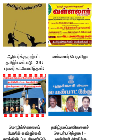
ஆரியர்க்கு முற்பட்ட
வள்ளலார் பெருவிழா
தமிழ்ப்பண்பாடு 24 :
புலவர் கா.கோவிந்தன்:
சீனா வுடன்
கொண்டிருந்த
வாணிகம்
மொழிக்கொலைப்
தமிழ்நலப்பணிகளைச்
போலிக் கவிஞர்கள்
செயற்படுத்துக ! –
தூக்கிலிடப்பட வேண்டும்
புதுச்சேரி அரசிற்கு