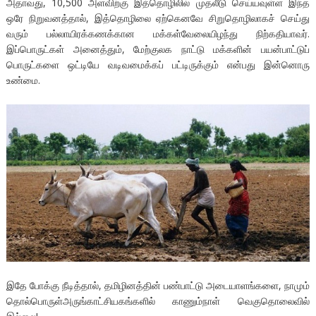
அதாவது, 10,500 அளவிற்கு இத்தொழிலில் முதலீடு செய்யவுள்ள இந்த
ஒரே நிறுவனத்தால், இத்தொழிலை ஏற்கெனவே சிறுதொழிலாகச் செய்து
வரும் பல்லாயிரக்கணக்கான மக்கள்வேலையிழந்து நிற்கதியாவர்.
இப்பொருட்கள் அனைத்தும், மேற்குலக நாட்டு மக்களின் பயன்பாட்டுப்
பொருட்களை ஒட்டியே வடிவமைக்கப் பட்டிருக்கும் என்பது இன்னொரு
உண்மை.
இதே போக்கு நீடித்தால், தமிழினத்தின் பண்பாட்டு அடையாளங்களை, நாமும்
தொல்பொருள்அருங்காட்சியகங்களில் காணும்நாள் வெகுதொலைவில்