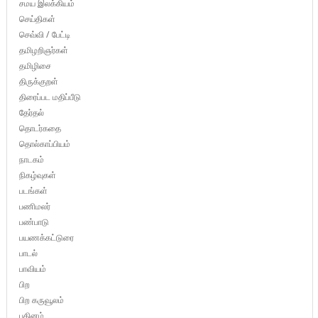
சமய இலக்கியம்
செய்திகள்
செவ்வி / பேட்டி
தமிழறிஞர்கள்
தமிழிசை
திருக்குறள்
திரைப்பட மதிப்பீடு
தேர்தல்
தொடர்கதை
தொல்காப்பியம்
நாடகம்
நிகழ்வுகள்
படங்கள்
பணிமலர்
பண்பாடு
பயணக்கட்டுரை
பாடல்
பாவியம்
பிற
பிற கருவூலம்
புதினம்