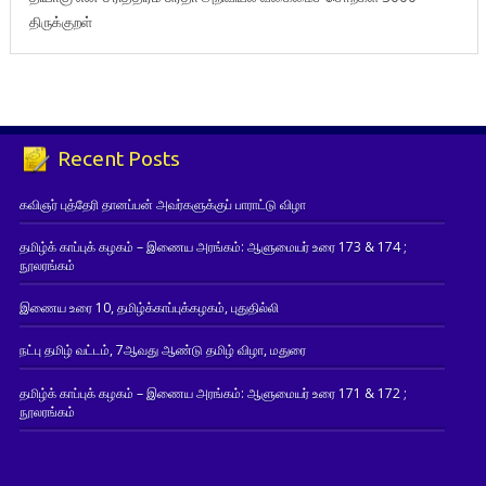
திருக்குறள்
Recent Posts
கவிஞர் புத்தேரி தானப்பன் அவர்களுக்குப் பாராட்டு விழா
தமிழ்க் காப்புக் கழகம் – இணைய அரங்கம்: ஆளுமையர் உரை 173 & 174 ;
நூலரங்கம்
இணைய உரை 10, தமிழ்க்காப்புக்கழகம், புதுதில்லி
நட்பு தமிழ் வட்டம், 7ஆவது ஆண்டு தமிழ் விழா, மதுரை
தமிழ்க் காப்புக் கழகம் – இணைய அரங்கம்: ஆளுமையர் உரை 171 & 172 ;
நூலரங்கம்