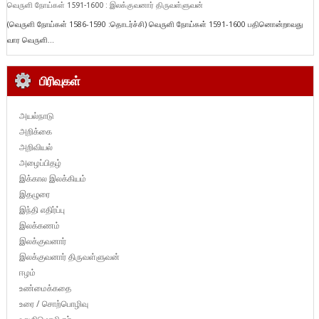
வெருளி நோய்கள் 1591-1600 : இலக்குவனார் திருவள்ளுவன்
(வெருளி நோய்கள் 1586-1590 :தொடர்ச்சி) வெருளி நோய்கள் 1591-1600 பதினொன்றாவது
வார வெருளி...
பிரிவுகள்
அயல்நாடு
அறிக்கை
அறிவியல்
அழைப்பிதழ்
இக்கால இலக்கியம்
இதழுரை
இந்தி எதிர்ப்பு
இலக்கணம்
இலக்குவனார்
இலக்குவனார் திருவள்ளுவன்
ஈழம்
உண்மைக்கதை
உரை / சொற்பொழிவு