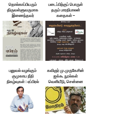
தொல்காப்பியரும்
படைப்பிற்குப் பொருள்
திருவள்ளுவருமாக
தரும் பாரதிபாலன்
இணைந்தவர்
கதைகள் –
இலக்குவனார் –
சா.கந்தசாமி
ம.இராசேந்திரன் உரை
பனுவல் வழங்கும்
கவிஞர் மு.முருகேசின்
குமுகாய நீதி
ஐக்கூ நூல்கள்
நிகழ்வுகள் : ஏப்பிரல்
வெளியீடு, சென்னை
முழுவதும் சனி,
ஞாயிறுகளில்