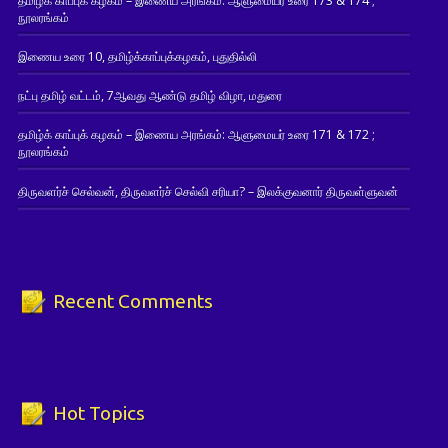
தமிழ்க் காப்புக் கழகம் – இணைய அரங்கம்: ஆளுமையர் உரை 173 & 174 ;
நூலரங்கம்
இணைய உரை 10, தமிழ்க்காப்புக்கழகம், புதுதில்லி
நட்பு தமிழ் வட்டம், 7ஆவது ஆண்டு தமிழ் விழா, மதுரை
தமிழ்க் காப்புக் கழகம் – இணைய அரங்கம்: ஆளுமையர் உரை 171 & 172 ;
நூலரங்கம்
திருவளர்ச் செல்வன், திருவளர்ச் செல்வி சரியா? – இலக்குவனார் திருவள்ளுவன்
Recent Comments
Hot Topics