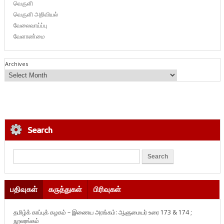
வெருளி
வெருளி அறிவியல்
வேலைவாய்ப்பு
வேளாண்மை
Archives
Search
பதிவுகள்
கருத்துகள்
பிரிவுகள்
தமிழ்க் காப்புக் கழகம் – இணைய அரங்கம்: ஆளுமையர் உரை 173 & 174 ;
நூலரங்கம்