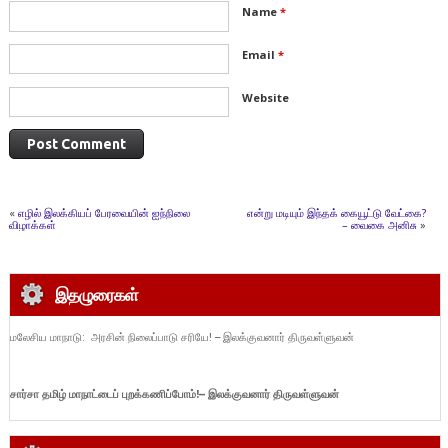
Name
*
Email
*
Website
«
எழில் இலக்கியப் பேரவையின் ஐந்நிலை
என்று மடியும் இந்தக் கையூட்டு வேட்கை?
விழாக்கள்
– வைகை அனிசு
»
இதழுரைகள்
மலேசிய மாநாடு: அரசின் நிலைப்பாடு சரியே! – இலக்குவனார் திருவள்ளுவன்
சார்சா தமிழ் மாநாட்டைப் புறக்கணிப்போம்!
– இலக்குவனார் திருவள்ளுவன்