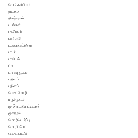
தொல்காப்பியம்
நாடகம்
நிகழ்வுகள்
படங்கள்
பணிமலர்
பண்பாடு
பயணக்கட்டுரை
பாடல்
பாவியம்
பிற
பிற கருவூலம்
புதினம்
புதினம்
பொன்மொழி
மருத்துவம்
மு.இராமகிருட்டிணன்
முகநூல்
மொழிபெயர்ப்பு
மொழிப்போர்
விளையாட்டு