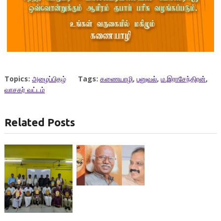
Topics:
அழைப்பிதழ்
Tags:
கணையாழி
,
பனுவல்
,
ம.இராசேந்திரன்
,
வாசகர் வட்டம்
Related Posts