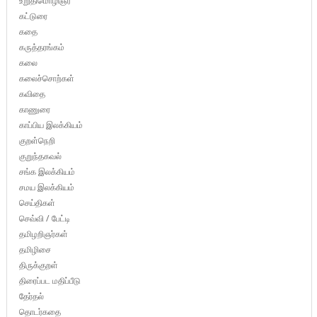
உறுதிமொழிஞர்
கட்டுரை
கதை
கருத்தரங்கம்
கலை
கலைச்சொற்கள்
கவிதை
காணுரை
காப்பிய இலக்கியம்
குறள்நெறி
குறுந்தகவல்
சங்க இலக்கியம்
சமய இலக்கியம்
செய்திகள்
செவ்வி / பேட்டி
தமிழறிஞர்கள்
தமிழிசை
திருக்குறள்
திரைப்பட மதிப்பீடு
தேர்தல்
தொடர்கதை