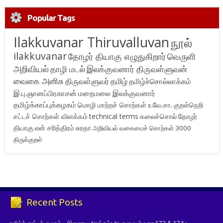
Popular Tags
Ilakkuvanar Thiruvalluvan
நூல்
ilakkuvanar
தோழர் தியாகு எழுதுகிறார்
வெருளி
அறிவியல்
தாழி மடல்
இலக்குவனார் திருவள்ளுவன்
வைகை அனிசு
திருவள்ளுவர்
தமிழ்
தமிழ்ச்சொல்லாக்கம்
இ.பு.ஞானப்பிரகாசன்
மறைமலை இலக்குவனார்
தமிழ்க்காப்புக்கழகம்
மொழி மாற்றச் சொற்கள்
உ.வே.சா.
குறள்நெறி
சட்டச் சொற்கள் விளக்கம்
technical terms
கலைச்சொல்
தோழர்
தியாகு
என் சரித்திரம்
சுரதா
அறிவியல் வகைமைச் சொற்கள் 3000
திருக்குறள்
Recent Posts