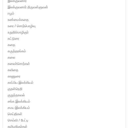
இலக்குவனார்
இலக்குவனார் திருவள்ளுவன்
ஈழம்
உண்மைக்கதை
உரை / சொற்பொழிவு
உறுதிமொழிஞர்
கட்டுரை
கதை
கருத்தரங்கம்
கலை
கலைச்சொற்கள்
கவிதை
காணுரை
காப்பிய இலக்கியம்
குறள்நெறி
குறுந்தகவல்
சங்க இலக்கியம்
சமய இலக்கியம்
செய்திகள்
செவ்வி / பேட்டி
தமிழறிஞர்கள்