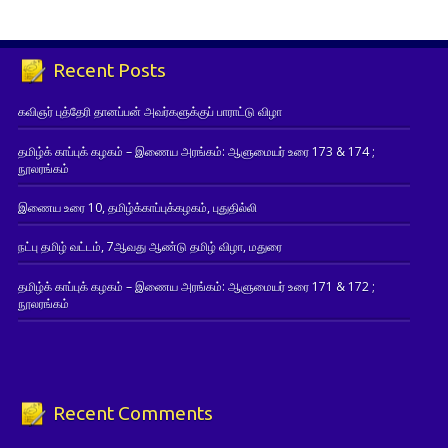
Recent Posts
கவிஞர் புத்தேரி தானப்பன் அவர்களுக்குப் பாராட்டு விழா
தமிழ்க் காப்புக் கழகம் – இணைய அரங்கம்: ஆளுமையர் உரை 173 & 174 ;
நூலரங்கம்
இணைய உரை 10, தமிழ்க்காப்புக்கழகம், புதுதில்லி
நட்பு தமிழ் வட்டம், 7ஆவது ஆண்டு தமிழ் விழா, மதுரை
தமிழ்க் காப்புக் கழகம் – இணைய அரங்கம்: ஆளுமையர் உரை 171 & 172 ;
நூலரங்கம்
Recent Comments