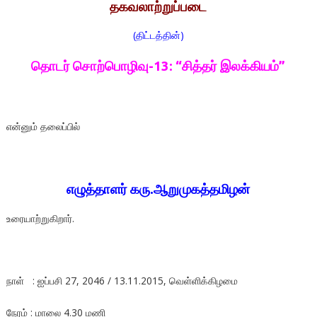
தகவலாற்றுப்படை
(திட்டத்தின்)
தொடர் சொற்பொழிவு-13: “சித்தர் இலக்கியம்”
என்னும் தலைப்பில்
எழுத்தாளர் கரு.ஆறுமுகத்தமிழன்
உரையாற்றுகிறார்.
நாள் : ஐப்பசி 27, 2046 / 13.11.2015, வெள்ளிக்கிழமை
நேரம் : மாலை 4.30 மணி