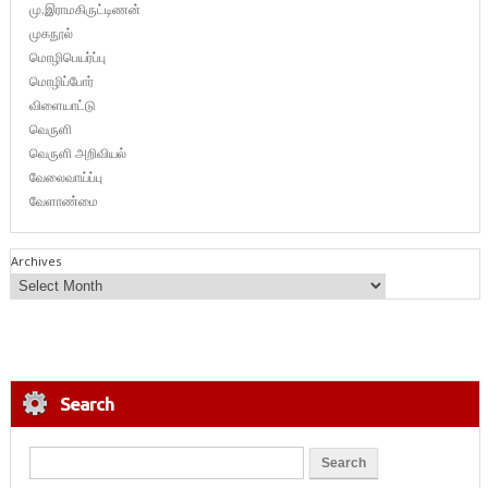
மு.இராமகிருட்டிணன்
முகநூல்
மொழிபெயர்ப்பு
மொழிப்போர்
விளையாட்டு
வெருளி
வெருளி அறிவியல்
வேலைவாய்ப்பு
வேளாண்மை
Archives
Search