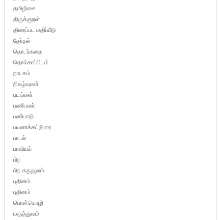
தமிழிசை
திருக்குறள்
திரைப்பட மதிப்பீடு
தேர்தல்
தொடர்கதை
தொல்காப்பியம்
நாடகம்
நிகழ்வுகள்
படங்கள்
பணிமலர்
பண்பாடு
பயணக்கட்டுரை
பாடல்
பாவியம்
பிற
பிற கருவூலம்
புதினம்
புதினம்
பொன்மொழி
மருத்துவம்