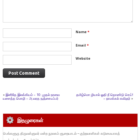
Name
*
Email
*
Website
«
இனிதே இலக்கியம் – 10: முதல் நாவை
தமிழ்மொ ழியால் ஓதி நீ தொண்டு செய்!
யசைத்த மொழி – அ.வரத நஞ்சையப்பர்
– நாமக்கல் கவிஞர்
»
இதழுரைகள்
பெங்களூரு திருவள்ளுவர் மன்ற நூலகம் சூறையாடல் – குற்றவாளிகள் கடுமையாகத்