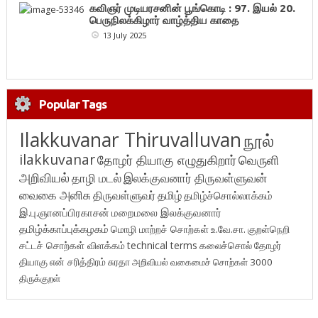
கவிஞர் முடியரசனின் பூங்கொடி : 97. இயல் 20.
பெருநிலக்கிழார் வாழ்த்திய காதை
13 July 2025
Popular Tags
Ilakkuvanar Thiruvalluvan
நூல்
ilakkuvanar
தோழர் தியாகு எழுதுகிறார்
வெருளி
அறிவியல்
தாழி மடல்
இலக்குவனார் திருவள்ளுவன்
வைகை அனிசு
திருவள்ளுவர்
தமிழ்
தமிழ்ச்சொல்லாக்கம்
இ.பு.ஞானப்பிரகாசன்
மறைமலை இலக்குவனார்
தமிழ்க்காப்புக்கழகம்
மொழி மாற்றச் சொற்கள்
உ.வே.சா.
குறள்நெறி
சட்டச் சொற்கள் விளக்கம்
technical terms
கலைச்சொல்
தோழர்
தியாகு
என் சரித்திரம்
சுரதா
அறிவியல் வகைமைச் சொற்கள் 3000
திருக்குறள்