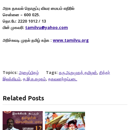
அரசு தகவல் தொகுப்பு விவர மையம் எதிரில்
சென்னை
– 600 025.
தொ.பே:
2220 1012 / 13
மின் முகவரி:
tamilvu@yahoo.com
அரிச்சுவடி முதல் தமிழ் கற்க :
www.tamilvu.org
Topics:
அழைப்பிதழ்
Tags:
கரு.ஆறுமுகத் தமிழன்
,
சித்தர்
இலக்கியம்
,
த.இ.க.கழகம்
,
தகவலாற்றுப்படை
Related Posts