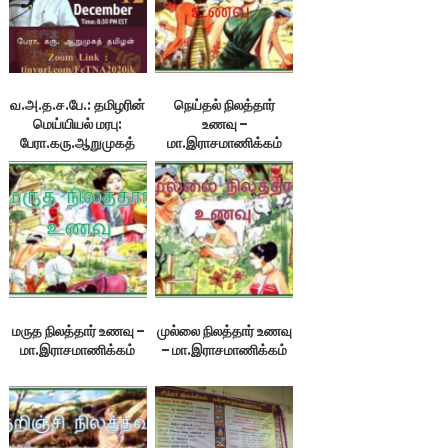
வ.அ.த.ச.பே.: தமிழரின்
நெய்தல் நிலத்தார்
மெய்யியல் மரபு:
உணவு –
பேரா.கரு.ஆறுமுகத்
மா.இராசமாணிக்கம்
தமிழன்
மருத நிலத்தார் உணவு –
முல்லை நிலத்தார் உணவு
மா.இராசமாணிக்கம்
– மா.இராசமாணிக்கம்