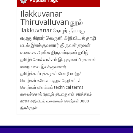
Popular Tags
Ilakkuvanar
Thiruvalluvan
நூல்
ilakkuvanar
தோழர் தியாகு
எழுதுகிறார்
வெருளி அறிவியல்
தாழி
மடல்
இலக்குவனார் திருவள்ளுவன்
வைகை அனிசு
திருவள்ளுவர்
தமிழ்
தமிழ்ச்சொல்லாக்கம்
இ.பு.ஞானப்பிரகாசன்
மறைமலை இலக்குவனார்
தமிழ்க்காப்புக்கழகம்
மொழி மாற்றச்
சொற்கள்
உ.வே.சா.
குறள்நெறி
சட்டச்
சொற்கள் விளக்கம்
technical terms
கலைச்சொல்
தோழர் தியாகு
என் சரித்திரம்
சுரதா
அறிவியல் வகைமைச் சொற்கள் 3000
திருக்குறள்