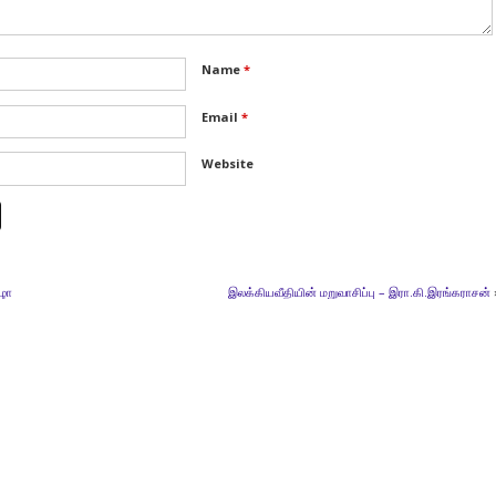
Name
*
Email
*
Website
ிழா
இலக்கியவீதியின் மறுவாசிப்பு – இரா.கி.இரங்கராசன்