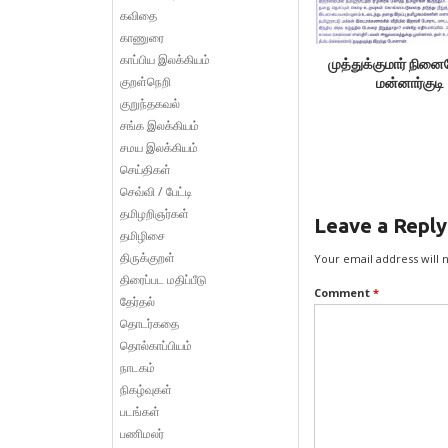
கவிதை
காணுரை
காப்பிய இலக்கியம்
முத்துக்குமார் நினை
குறள்நெறி
மன்னார்குடி
குறுந்தகவல்
சங்க இலக்கியம்
சமய இலக்கியம்
செய்திகள்
செவ்வி / பேட்டி
தமிழறிஞர்கள்
Leave a Reply
தமிழிசை
திருக்குறள்
Your email address will 
திரைப்பட மதிப்பீடு
Comment
*
தேர்தல்
தொடர்கதை
தொல்காப்பியம்
நாடகம்
நிகழ்வுகள்
படங்கள்
பணிமலர்