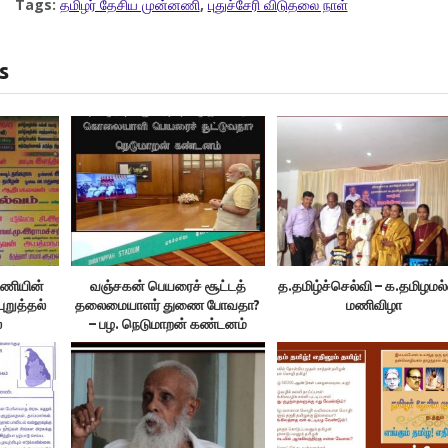
Tags:
தமிழர் தேசிய முன்னணி
,
புதுச்சேரி விடுதலை நாள்
s
னணியின்
வஞ்சகன் பெயரைச் சூட்டத்
த.தமிழ்ச்செல்வி – க.தமிழமல
ுறுத்தல்
தலைமையாளர் துணை போவதா?
மணிவிழா
்
– பழ. நெடுமாறன் கண்டனம்