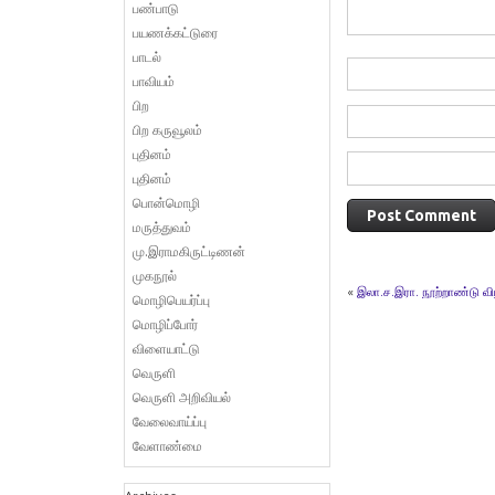
பண்பாடு
பயணக்கட்டுரை
பாடல்
பாவியம்
பிற
பிற கருவூலம்
புதினம்
புதினம்
பொன்மொழி
மருத்துவம்
மு.இராமகிருட்டிணன்
முகநூல்
«
இலா.ச.இரா. நூற்றாண்டு வ
மொழிபெயர்ப்பு
மொழிப்போர்
விளையாட்டு
வெருளி
வெருளி அறிவியல்
வேலைவாய்ப்பு
வேளாண்மை