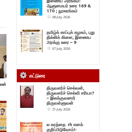
இணைய அரங்கம்:
ஆளுமையர் உரை 169 &
170 ; நூலரங்கம்
08 July 2026
தமிழ்க் காப்புக் கழகம், புது
தில்லிக் கிளை, இணைய
அரங்கு உரை – 9
07 July 2026
கட்டுரை
்லன்
திருவளர்ச் செல்வன்,
திருவளர்ச் செல்வி சரியா?
– இலக்குவனார்
திருவள்ளுவன்
21 July 2026
ல கரத்தை rh எனக்
குறிப்பிடுவோம்!-