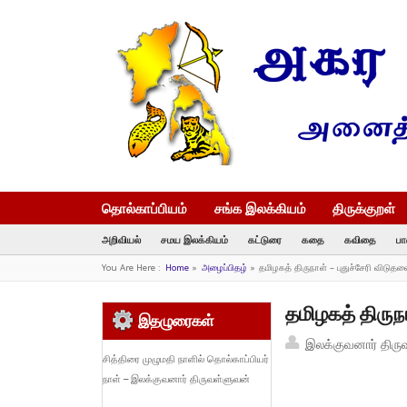
தொல்காப்பியம்
சங்க இலக்கியம்
திருக்குறள்
அறிவியல்
சமய இலக்கியம்
கட்டுரை
கதை
கவிதை
பா
You Are Here :
Home
»
அழைப்பிதழ்
»
தமிழகத் திருநாள் – புதுச்சேரி விடுத
தமிழகத் திருநா
இதழுரைகள்
இலக்குவனார் திரு
சித்திரை முழுமதி நாளில் தொல்காப்பியர்
நாள் – இலக்குவனார் திருவள்ளுவன்