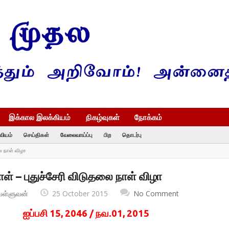
இக்கால இலக்கியம்
நிகழ்வுகள்
நோக்கம்
வியம்
செய்திகள்
வேலைவாய்ப்பு
பிற
தொடர்பு
லை நாள் விழா
ள் – புதுச்சேரி விடுதலை நாள் விழா
வள்ளுவன்
25 October 2015
No Comment
ஐப்பசி 15, 2046 / நவ.01, 2015