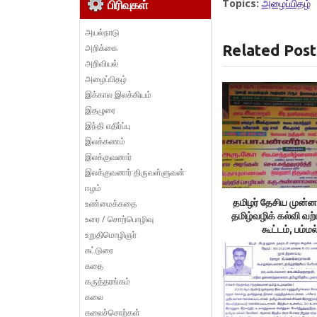
Topics:
அழைப்பிதழ்
பிரிவுகள்
அயல்நாடு
Related Post
அறிக்கை
அறிவியல்
அழைப்பிதழ்
இக்கால இலக்கியம்
இதழுரை
இந்தி எதிர்ப்பு
இலக்கணம்
இலக்குவனார்
இலக்குவனார் திருவள்ளுவன்
ஈழம்
தமிழர் தேசிய முன்
உண்மைக்கதை
தமிழ்வழிக் கல்வி வற்ப
உரை / சொற்பொழிவு
கூட்டம், பம்மல
உறுதிமொழிஞர்
கட்டுரை
கதை
கருத்தரங்கம்
கலை
கலைச்சொற்கள்