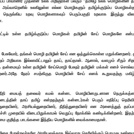
ப் பாவாணர் முதலான உலக அறிஞர்கள் பலரும் “தமிழே உலக மொழிகளின் த
். அவ்வாறெனில்
உலகிலுள்ள எல்லா மொழிகளும் தமிழ்க்குடும்ப மொழிகள்த
ி நெருங்கிய உறவு மொழிகளாகவும் பெரும்பகுதி உறவாக இருந்து வில
ன.
நாட்டில் உள்ள தமிழ்க்குடும்ப மொழிகள் தமிழின் சேய் மொழிகளே என்
பேசுவோர், தங்கள் மொழி தமிழின் சேய் என ஒத்துக்கொள்ள மறுக்கினறனர். 
் அறிவாக இல்லாவிட்டாலும் தாய், தாய்தான். ஆனால், வளமும் சீரும் சிறப்
் தன்மையும் உள்ள தமிழின் சேய்மொழி பேசுநர் தமிழின் மக்கள் எனச் சொல
றனர்.அதே நேரம் சமற்கிருத மொழியின் சேய் எனக் கூறுவதற்கு மகிழ்
நீதி மையத் தலைவர் கமல் கன்னட மொழியினருடனான நெருக்கத்த
னடத்தின் தாய் தமிழ் என்றதற்குக் கன்னடர்கள் பெரும் எதிர்ப்பு தெரிவி
ுறையினர், அரசியல்துறையினர், நீதித்துறையினர் என அனைத்துத் தரப்பா
்ச்சி முறையில் விடையிறுக்காமல் வெறுப்பு நோக்கில் கண்டிக்கின்றனர். இதற்
்மை குறித்த பாடங்களை இந்திய மொழிகளில் வைக்காமைதான்.
தமிழிசை போன்றவர்களே அரசியலுக்காக இவ்வாறு தெரிவிக்கும் பொழுது உண்