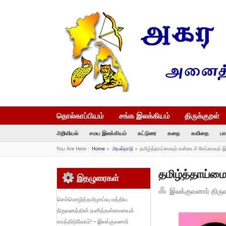
தொல்காப்பியம்
சங்க இலக்கியம்
திருக்குறள்
அறிவியல்
சமய இலக்கியம்
கட்டுரை
கதை
கவிதை
பா
You Are Here :
Home
»
அயல்நாடு
»
தமிழ்த்தாய்மையும் கன்னடச் சேய்மையும
தமிழ்த்தாய்ம
இதழுரைகள்
இலக்குவனார் திரு
செம்மொழித்தமிழாய்வு மத்திய
நிறுவனத்தின் தனித்தன்மையைக்
காத்திடுவோம்! – இலக்குவனார்