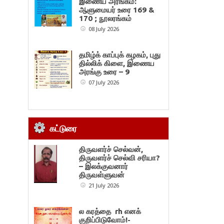
இணைய அரங்கம்:
ஆளுமையர் உரை 169 &
170 ; நூலரங்கம்
08 July 2026
தமிழ்க் காப்புக் கழகம், புது
தில்லிக் கிளை, இணைய
அரங்கு உரை – 9
07 July 2026
கட்டுரை
திருவளர்ச் செல்வன்,
திருவளர்ச் செல்வி சரியா?
– இலக்குவனார்
திருவள்ளுவன்
21 July 2026
ல கரத்தை rh எனக்
குறிப்பிடுவோம்!-