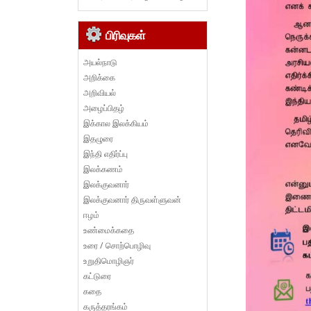
பிரிவுகள்
அயல்நாடு
அறிக்கை
அறிவியல்
அழைப்பிதழ்
இக்கால இலக்கியம்
இதழுரை
இந்தி எதிர்ப்பு
இலக்கணம்
இலக்குவனார்
இலக்குவனார் திருவள்ளுவன்
ஈழம்
உண்மைக்கதை
உரை / சொற்பொழிவு
உறுதிமொழிஞர்
கட்டுரை
கதை
கருத்தரங்கம்