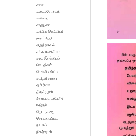
கலை
கலைச்சொற்கள்
கவிதை
காணுரை
காப்பிய இலக்கியம்
குறள்நெறி
குறுந்தகவல்
சங்க இலக்கியம்
சமய இலக்கியம்
செய்திகள்
செவ்வி / பேட்டி
தமிழறிஞர்கள்
தமிழிசை
திருக்குறள்
திரைப்பட மதிப்பீடு
தேர்தல்
தொடர்கதை
தொல்காப்பியம்
நாடகம்
நிகழ்வுகள்