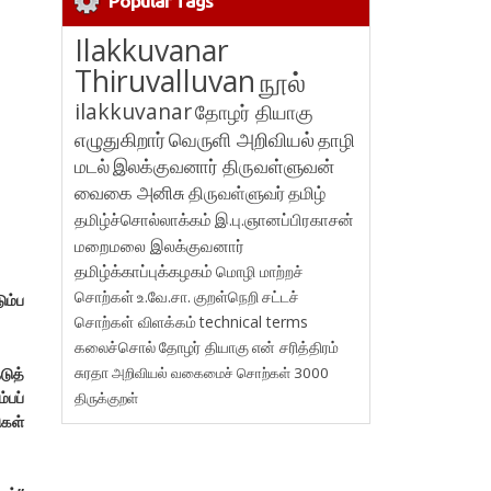
Popular Tags
Ilakkuvanar
Thiruvalluvan
நூல்
ilakkuvanar
தோழர் தியாகு
எழுதுகிறார்
வெருளி அறிவியல்
தாழி
மடல்
இலக்குவனார் திருவள்ளுவன்
வைகை அனிசு
திருவள்ளுவர்
தமிழ்
தமிழ்ச்சொல்லாக்கம்
இ.பு.ஞானப்பிரகாசன்
மறைமலை இலக்குவனார்
தமிழ்க்காப்புக்கழகம்
மொழி மாற்றச்
சொற்கள்
உ.வே.சா.
குறள்நெறி
சட்டச்
ும்ப
சொற்கள் விளக்கம்
technical terms
கலைச்சொல்
தோழர் தியாகு
என் சரித்திரம்
டுத்
சுரதா
அறிவியல் வகைமைச் சொற்கள் 3000
்பப்
திருக்குறள்
கள்