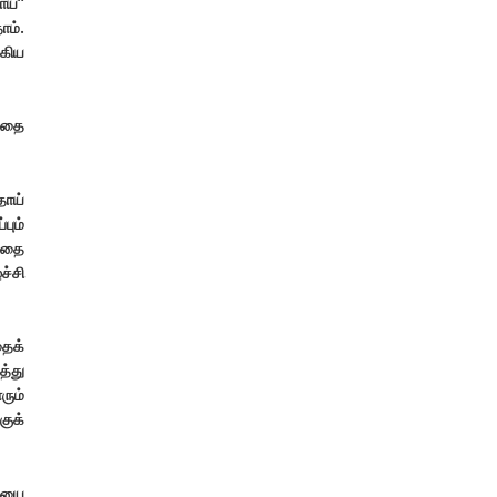
ாய்”
ாம்.
கிய
பதை
தாய்
பும்
்வதை
ச்சி
ைக்
த்து
ரும்
குக்
மையை