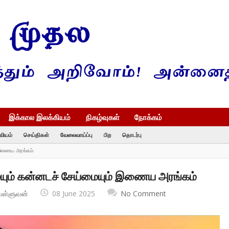
இக்கால இலக்கியம்
நிகழ்வுகள்
நோக்கம்
வியம்
செய்திகள்
வேலைவாய்ப்பு
பிற
தொடர்பு
் இணைய அரங்கம்
ையும் கன்னடச் சேய்மையும் இணைய அரங்கம்
வள்ளுவன்
08 June 2025
No Comment