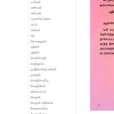
படங்கள்
பணிமலர்
பண்பாடு
பயணக்கட்டுரை
பாடல்
பாவியம்
பிற
பிற கருவூலம்
புதினம்
புதினம்
பொன்மொழி
மருத்துவம்
மு.இராமகிருட்டிணன்
முகநூல்
மொழிபெயர்ப்பு
மொழிப்போர்
விளையாட்டு
வெருளி
வெருளி அறிவியல்
வேலைவாய்ப்பு
வேளாண்மை