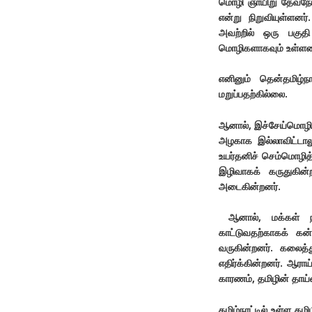
மொழி ஞாயிறு தேவநேய
என்று நிறுவியுள்ளனர
அவற்றில் ஒரு பகுத
மொழிகளாகவும் உள்ள
எனினும் தென்தமிழ்
மறுப்பதற்கில்லை.
ஆனால், இச்சேய்மொழி 
அழகாக இல்லாவிட்டாலும
உயர்தனிச் செம்மொழித
இழிவாகக் கருதுகின்
அடைகின்றனர்.
ஆனால், மக்கள் 
காட்டுவதற்காகக் கன்
வருகின்றனர். கலைத்த
எதிர்க்கின்றனர். ஆராய
காரணம், தமிழின் தாய
தமிழ்நாட்டில் உள்ள 