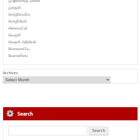
மு.இராமகிருட்டிணன்
முகநூல்
மொழிபெயர்ப்பு
மொழிப்போர்
விளையாட்டு
வெருளி
வெருளி அறிவியல்
வேலைவாய்ப்பு
வேளாண்மை
Archives
Search