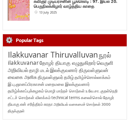
கவிஞர் முடியரசனின் பூங்கொடி : 97. இயல் 20.
பெருநிலக்கிழார் வாழ்த்திய காதை
13 July 2025
Popular Tags
Ilakkuvanar Thiruvalluvan
நூல்
ilakkuvanar
தோழர் தியாகு எழுதுகிறார்
வெருளி
அறிவியல்
தாழி மடல்
இலக்குவனார் திருவள்ளுவன்
வைகை அனிசு
திருவள்ளுவர்
தமிழ்
தமிழ்ச்சொல்லாக்கம்
இ.பு.ஞானப்பிரகாசன்
மறைமலை இலக்குவனார்
தமிழ்க்காப்புக்கழகம்
மொழி மாற்றச் சொற்கள்
உ.வே.சா.
குறள்நெறி
சட்டச் சொற்கள் விளக்கம்
technical terms
கலைச்சொல்
தோழர்
தியாகு
என் சரித்திரம்
சுரதா
அறிவியல் வகைமைச் சொற்கள் 3000
திருக்குறள்