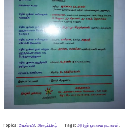
Topics:
அயல்நாடு
,
அழைப்பிதழ்
Tags:
அறிஞர் ஔவை நடராசன்
,