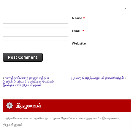
Name
*
Email
*
Website
«
உலகத்தாய்மொழி நாளும் மத்திய
பூவுலகு நெடுஞ்செழியன் நினைவேந்தல்
»
அரசின் அடங்காச் சமற்கிருத வெறியும் –
இலக்குவனார் திருவள்ளுவன்
இதழுரைகள்
முதிர்ச்சியைக் காட்டிய தாலின் தடம் புரண்டதேன்? கனவு கலைந்ததாலா? – இலக்குவனார்
திருவள்ளுவன்