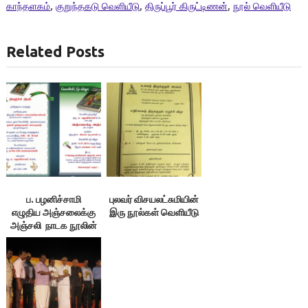
காந்தளகம்
,
குறுந்தகடு வெளியீடு
,
திருப்பூர் கிருட்டிணன்
,
நூல் வெளியீடு
Related Posts
ப. பழனிச்சாமி
புலவர் விசயலட்சுமியின்
எழுதிய அஞ்சலைக்கு
இரு நூல்கள் வெளியீடு
அஞ்சலி நாடக நூலின்
வெளியீட்டு விழா