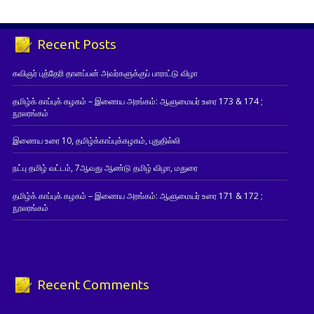
Recent Posts
கவிஞர் புத்தேரி தானப்பன் அவர்களுக்குப் பாராட்டு விழா
தமிழ்க் காப்புக் கழகம் – இணைய அரங்கம்: ஆளுமையர் உரை 173 & 174 ;
நூலரங்கம்
இணைய உரை 10, தமிழ்க்காப்புக்கழகம், புதுதில்லி
நட்பு தமிழ் வட்டம், 7ஆவது ஆண்டு தமிழ் விழா, மதுரை
தமிழ்க் காப்புக் கழகம் – இணைய அரங்கம்: ஆளுமையர் உரை 171 & 172 ;
நூலரங்கம்
Recent Comments