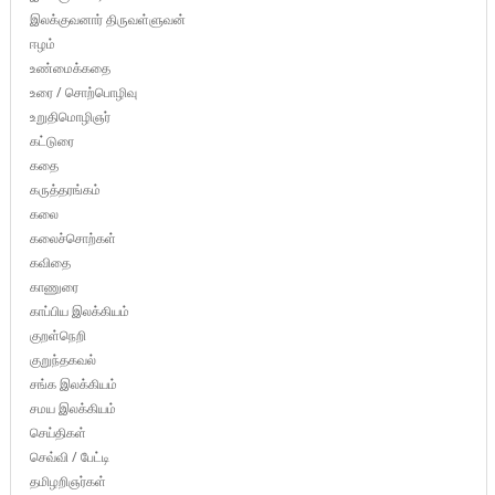
இலக்குவனார் திருவள்ளுவன்
ஈழம்
உண்மைக்கதை
உரை / சொற்பொழிவு
உறுதிமொழிஞர்
கட்டுரை
கதை
கருத்தரங்கம்
கலை
கலைச்சொற்கள்
கவிதை
காணுரை
காப்பிய இலக்கியம்
குறள்நெறி
குறுந்தகவல்
சங்க இலக்கியம்
சமய இலக்கியம்
செய்திகள்
செவ்வி / பேட்டி
தமிழறிஞர்கள்