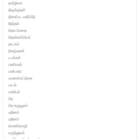
தமிழிசை
திருக்குறள்
திரைப்பட மதிப்பீடு
தேர்தல்
தொடர்கதை
தொல்காப்பியம்
நாடகம்
நிகழ்வுகள்
படங்கள்
பணிமலர்
பண்பாடு
பயணக்கட்டுரை
பாடல்
பாவியம்
பிற
பிற கருவூலம்
புதினம்
புதினம்
பொன்மொழி
மருத்துவம்