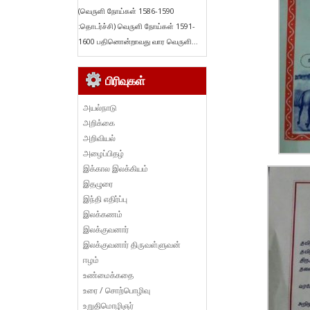
(வெருளி நோய்கள் 1586-1590
:தொடர்ச்சி) வெருளி நோய்கள் 1591-
1600 பதினொன்றாவது வார வெருளி...
பிரிவுகள்
அயல்நாடு
அறிக்கை
அறிவியல்
அழைப்பிதழ்
இக்கால இலக்கியம்
இதழுரை
இந்தி எதிர்ப்பு
இலக்கணம்
இலக்குவனார்
இலக்குவனார் திருவள்ளுவன்
ஈழம்
உண்மைக்கதை
உரை / சொற்பொழிவு
உறுதிமொழிஞர்