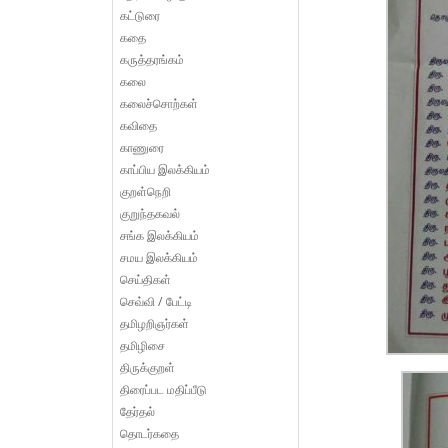
கட்டுரை
கதை
கருத்தரங்கம்
கலை
கலைச்சொற்கள்
கவிதை
காணுரை
காப்பிய இலக்கியம்
குறள்நெறி
குறுந்தகவல்
சங்க இலக்கியம்
சமய இலக்கியம்
செய்திகள்
செவ்வி / பேட்டி
தமிழறிஞர்கள்
தமிழிசை
திருக்குறள்
திரைப்பட மதிப்பீடு
தேர்தல்
தொடர்கதை