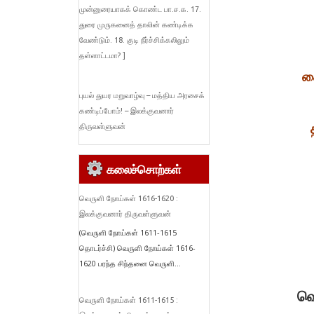
முன்னுரையாகக் கொண்ட பா.ச.க. 17.
துரை முருகனைத் தாலின் கண்டிக்க
வேண்டும். 18. குடி நீர்ச்சிக்கலிலும்
தள்ளாட்டமா? ]
த
புயல் துயர மறுவாழ்வு – மத்திய அரசைக்
கண்டிப்போம்! – இலக்குவனார்
திருவள்ளுவன்
கலைச்சொற்கள்
வெருளி நோய்கள் 1616-1620 :
இலக்குவனார் திருவள்ளுவன்
(வெருளி நோய்கள் 1611-1615
தொடர்ச்சி) வெருளி நோய்கள் 1616-
1620 பரந்த சிந்தனை வெருளி...
வெ
வெருளி நோய்கள் 1611-1615 :