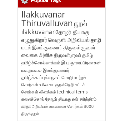
Popular Tags
Ilakkuvanar
Thiruvalluvan
நூல்
ilakkuvanar
தோழர் தியாகு
எழுதுகிறார்
வெருளி அறிவியல்
தாழி
மடல்
இலக்குவனார் திருவள்ளுவன்
வைகை அனிசு
திருவள்ளுவர்
தமிழ்
தமிழ்ச்சொல்லாக்கம்
இ.பு.ஞானப்பிரகாசன்
மறைமலை இலக்குவனார்
தமிழ்க்காப்புக்கழகம்
மொழி மாற்றச்
சொற்கள்
உ.வே.சா.
குறள்நெறி
சட்டச்
சொற்கள் விளக்கம்
technical terms
கலைச்சொல்
தோழர் தியாகு
என் சரித்திரம்
சுரதா
அறிவியல் வகைமைச் சொற்கள் 3000
திருக்குறள்