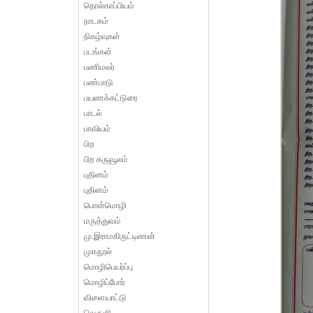
தொல்காப்பியம்
நாடகம்
நிகழ்வுகள்
படங்கள்
பணிமலர்
பண்பாடு
பயணக்கட்டுரை
பாடல்
பாவியம்
பிற
பிற கருவூலம்
புதினம்
புதினம்
பொன்மொழி
மருத்துவம்
மு.இராமகிருட்டிணன்
முகநூல்
மொழிபெயர்ப்பு
மொழிப்போர்
விளையாட்டு
வெருளி