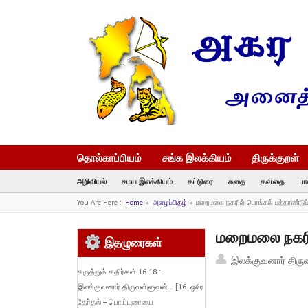
தொல்காப்பியம்
சங்க இலக்கியம்
திருக்குறள்
அறிவியல்
சமய இலக்கியம்
கட்டுரை
கதை
கவிதை
பா
You Are Here :
Home
»
அழைப்பிதழ்
»
மறைமலை நகரில் பொங்கல் புத்தாண்டுப
மறைமலை நகரில
இதழுரைகள்
இலக்குவனார் திரு
கருத்துக் கதிர்கள் 16-18 :
இலக்குவனார் திருவள்ளுவன் – [16. ஒரே
தேர்தல் – பொய்யுரையை