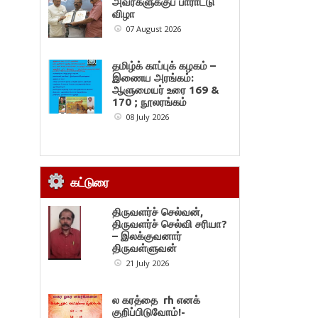
அவர்களுக்குப் பாராட்டு
விழா
07 August 2026
தமிழ்க் காப்புக் கழகம் –
இணைய அரங்கம்:
ஆளுமையர் உரை 169 &
170 ; நூலரங்கம்
08 July 2026
கட்டுரை
திருவளர்ச் செல்வன்,
திருவளர்ச் செல்வி சரியா?
– இலக்குவனார்
திருவள்ளுவன்
21 July 2026
ல கரத்தை rh எனக்
குறிப்பிடுவோம்!-