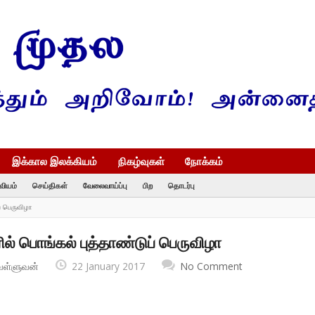
இக்கால இலக்கியம்
நிகழ்வுகள்
நோக்கம்
வியம்
செய்திகள்
வேலைவாய்ப்பு
பிற
தொடர்பு
் பெருவிழா
் பொங்கல் புத்தாண்டுப் பெருவிழா
வள்ளுவன்
22 January 2017
No Comment