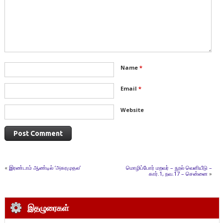
Name
*
Email
*
Website
«
இரண்டாம் ஆண்டில் ‘அகரமுதல’
மொழிப்போர் மறவர் – நூல் வெளியீடு –
கார்.1, நவ.17 – சென்னை
»
இதழுரைகள்