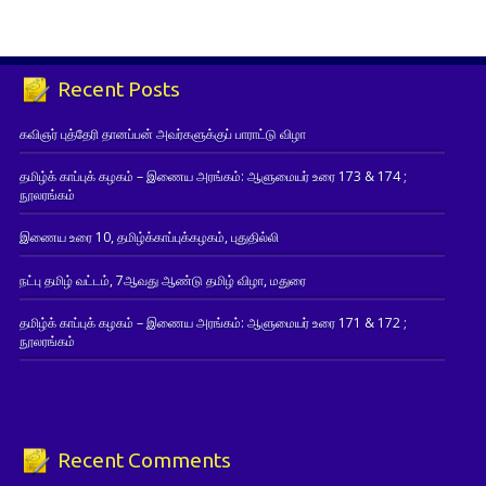
Recent Posts
கவிஞர் புத்தேரி தானப்பன் அவர்களுக்குப் பாராட்டு விழா
தமிழ்க் காப்புக் கழகம் – இணைய அரங்கம்: ஆளுமையர் உரை 173 & 174 ;
நூலரங்கம்
இணைய உரை 10, தமிழ்க்காப்புக்கழகம், புதுதில்லி
நட்பு தமிழ் வட்டம், 7ஆவது ஆண்டு தமிழ் விழா, மதுரை
தமிழ்க் காப்புக் கழகம் – இணைய அரங்கம்: ஆளுமையர் உரை 171 & 172 ;
நூலரங்கம்
Recent Comments