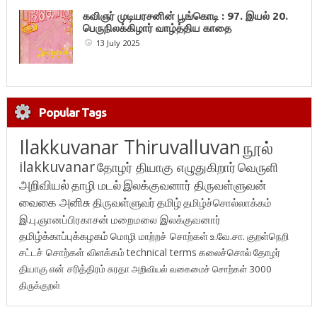
கவிஞர் முடியரசனின் பூங்கொடி : 97. இயல் 20.
பெருநிலக்கிழார் வாழ்த்திய காதை
13 July 2025
Popular Tags
Ilakkuvanar Thiruvalluvan
நூல்
ilakkuvanar
தோழர் தியாகு எழுதுகிறார்
வெருளி
அறிவியல்
தாழி மடல்
இலக்குவனார் திருவள்ளுவன்
வைகை அனிசு
திருவள்ளுவர்
தமிழ்
தமிழ்ச்சொல்லாக்கம்
இ.பு.ஞானப்பிரகாசன்
மறைமலை இலக்குவனார்
தமிழ்க்காப்புக்கழகம்
மொழி மாற்றச் சொற்கள்
உ.வே.சா.
குறள்நெறி
சட்டச் சொற்கள் விளக்கம்
technical terms
கலைச்சொல்
தோழர்
தியாகு
என் சரித்திரம்
சுரதா
அறிவியல் வகைமைச் சொற்கள் 3000
திருக்குறள்