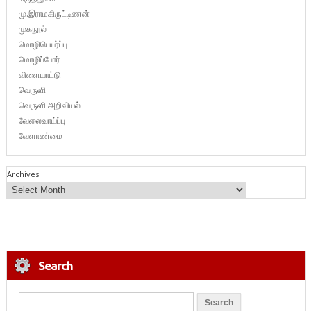
மு.இராமகிருட்டிணன்
முகநூல்
மொழிபெயர்ப்பு
மொழிப்போர்
விளையாட்டு
வெருளி
வெருளி அறிவியல்
வேலைவாய்ப்பு
வேளாண்மை
Archives
Search