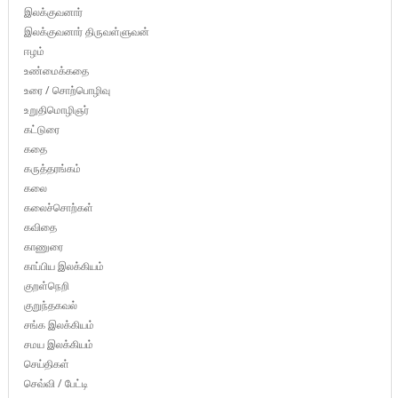
இலக்குவனார்
இலக்குவனார் திருவள்ளுவன்
ஈழம்
உண்மைக்கதை
உரை / சொற்பொழிவு
உறுதிமொழிஞர்
கட்டுரை
கதை
கருத்தரங்கம்
கலை
கலைச்சொற்கள்
கவிதை
காணுரை
காப்பிய இலக்கியம்
குறள்நெறி
குறுந்தகவல்
சங்க இலக்கியம்
சமய இலக்கியம்
செய்திகள்
செவ்வி / பேட்டி