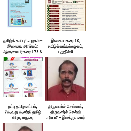
தமிழ்க் காப்புக் கழகம் –
இணைய உரை 10,
இணைய அரங்கம்:
தமிழ்க்காப்புக்கழகம்,
ஆளுமையர் உரை 173 &
புதுதில்லி
174 ; நூலரங்கம்
நட்பு தமிழ் வட்டம்,
திருவளர்ச் செல்வன்,
7ஆவது ஆண்டு தமிழ்
திருவளர்ச் செல்வி
விழா, மதுரை
சரியா? – இலக்குவனார்
திருவள்ளுவன்