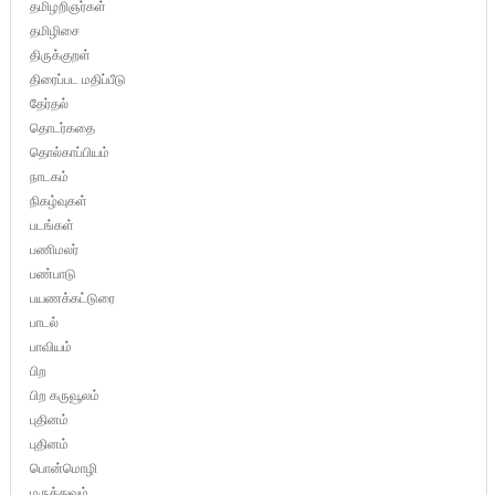
தமிழறிஞர்கள்
தமிழிசை
திருக்குறள்
திரைப்பட மதிப்பீடு
தேர்தல்
தொடர்கதை
தொல்காப்பியம்
நாடகம்
நிகழ்வுகள்
படங்கள்
பணிமலர்
பண்பாடு
பயணக்கட்டுரை
பாடல்
பாவியம்
பிற
பிற கருவூலம்
புதினம்
புதினம்
பொன்மொழி
மருத்துவம்