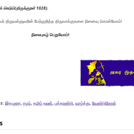
் கெடும்(திருக்குறள் 1028).
வர் திருவள்ளுவரின் மேற்குறித்த திருவாக்குகளை நினைவு கொள்வோம்!
நிலைபுகழ் பெறுவோம்!
s:
இதழுரை
,
ஈழம்
,
தமிழ் நலன்
,
புத்தாண்டு
,
வாழ்த்து
,
வேண்டுகோள்
s