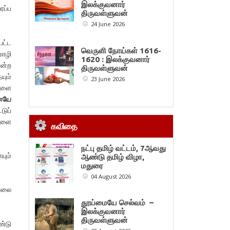
இலக்குவனார்
ரப்ப
திருவள்ளுவன்
24 June 2026
பட்ட
வெருளி நோய்கள் 1616-
மொழி
1620 : இலக்குவனார்
என்ற
திருவள்ளுவன்
யும்
23 June 2026
ிகளை
ையே
டுப்
்களை
கவிதை
நட்பு தமிழ் வட்டம், 7ஆவது
ும்
ஆண்டு தமிழ் விழா,
மதுரை
04 August 2026
கொலை
தூய்மையே செல்வம் –
இலக்குவனார்
திருவள்ளுவன்
ண்டு