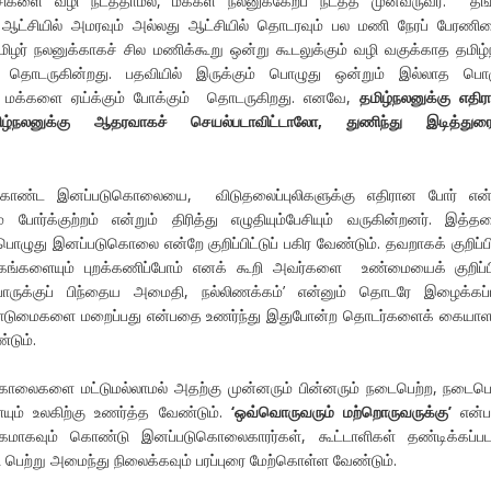
்சிகளை வழி நடத்தாமல், மக்கள் நலனுக்கேற்ப நடத்த முன்வருவர். தங
 ஆட்சியில் அமரவும் அல்லது ஆட்சியில் தொடரவும் பல மணி நேரப் பேரணி
மிழர் நலனுக்காகச் சில மணிக்கூறு ஒன்று கூடலுக்கும் வழி வகுக்காத தமிழ்
ும் தொடருகின்றது. பதவியில் இருக்கும் பொழுது ஒன்றும் இல்லாத பொ
ி மக்களை ஏய்க்கும் போக்கும் தொடருகிறது. எனவே,
தமிழ்நலனுக்கு எதிர
ிழ்நலனுக்கு ஆதரவாகச் செயல்படாவிட்டாலோ, துணிந்து இடித்துரை
ற்கொண்ட இனப்படுகொலையை, விடுதலைப்புலிகளுக்கு எதிரான போர் என்ற
ும் போர்க்குற்றம் என்றும் திரித்து எழுதியும்பேசியும் வருகின்றனர். இத்
ொழுது இனப்படுகொலை என்றே குறிப்பிட்டுப் பகிர வேண்டும். தவறாகக் குறிப்பி
ங்களையும் புறக்கணிப்போம் எனக் கூறி அவர்களை உண்மையைக் குறிப்பி
ோருக்குப் பிந்தைய அமைதி, நல்லிணக்கம்’ என்னும் தொடரே இழைக்கப்
ுமைகளை மறைப்பது என்பதை உணர்ந்து இதுபோன்ற தொடர்களைக் கையாளவ
்டும்.
ுகொலைகளை மட்டுமல்லாமல் அதற்கு முன்னரும் பின்னரும் நடைபெற்ற, நடைபெ
ம் உலகிற்கு உணர்த்த வேண்டும்.
‘
ஒவ்வொருவரும் மற்றொருவருக்கு’
என்
மாகவும் கொண்டு இனப்படுகொலைகாரர்கள், கூட்டாளிகள் தண்டிக்கப்பட
சி பெற்று அமைந்து நிலைக்கவும் பரப்புரை மேற்கொள்ள வேண்டும்.