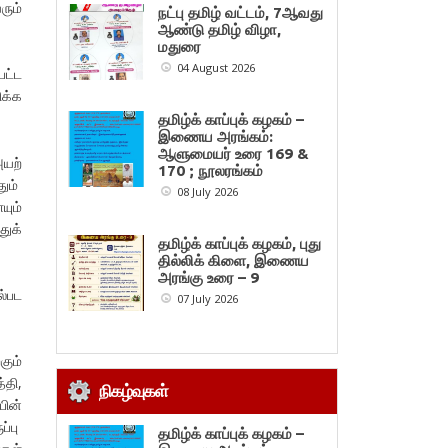
ரும்
நட்பு தமிழ் வட்டம், 7ஆவது
ஆண்டு தமிழ் விழா,
மதுரை
04 August 2026
பட்ட
ிக்க
தமிழ்க் காப்புக் கழகம் –
இணைய அரங்கம்:
ஆளுமையர் உரை 169 &
அயற்
170 ; நூலரங்கம்
தும்
08 July 2026
யும்
துக்
தமிழ்க் காப்புக் கழகம், புது
தில்லிக் கிளை, இணைய
அரங்கு உரை – 9
ல்பட
07 July 2026
ும்
்தி,
நிகழ்வுகள்
ின்
ப்பு
தமிழ்க் காப்புக் கழகம் –