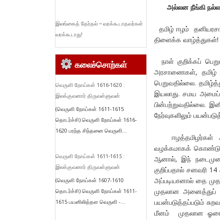
அல்லன நீங்கி நல
இலங்கைத் தேர்தல் – வரக்கூடாதவர்கள்
தமிழ் ஈழம் தனியரசாகித
வரக்கூடாது!
திளைக்க வாழ்த்துகள்!
நாள் குறிக்கப் பெறு
கலைச்சொற்கள்
அரசாணைகள், தமிழ் இ
பெறுவதில்லை. தமிழ்த்
வெருளி நோய்கள் 1616-1620 :
இயலாது. சமய அமைப்ப
இலக்குவனார் திருவள்ளுவன்
பின்பற்றுவதில்லை. இ
(வெருளி நோய்கள் 1611-1615
நேர்வுகளிலும் பயன்படு
தொடர்ச்சி) வெருளி நோய்கள் 1616-
1620 பரந்த சிந்தனை வெருளி...
ஈழத்தமிழர்கள் ஆங்க
வழக்கமாகக் கொண்டுள்ள
வெருளி நோய்கள் 1611-1615 :
ஆனால், இந் நடைமுறை
இலக்குவனார் திருவள்ளுவன்
குறிப்பதால் சனவரி 1
அப்படியானால் தை முத
(வெருளி நோய்கள் 1607-1610
முதலான அனைத்துப் ப
தொடர்ச்சி) வெருளி நோய்கள் 1611-
பயன்படுத்தப்படும் சு
1615 பயனிலித்தள வெருளி -...
மீனம் முதலான ஓரைகள