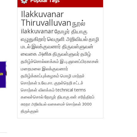
Popular Tags
Ilakkuvanar
Thiruvalluvan
நூல்
ilakkuvanar
தோழர் தியாகு
எழுதுகிறார்
வெருளி அறிவியல்
தாழி
மடல்
இலக்குவனார் திருவள்ளுவன்
வைகை அனிசு
திருவள்ளுவர்
தமிழ்
தமிழ்ச்சொல்லாக்கம்
இ.பு.ஞானப்பிரகாசன்
மறைமலை இலக்குவனார்
தமிழ்க்காப்புக்கழகம்
மொழி மாற்றச்
சொற்கள்
உ.வே.சா.
குறள்நெறி
சட்டச்
சொற்கள் விளக்கம்
technical terms
கலைச்சொல்
தோழர் தியாகு
என் சரித்திரம்
சுரதா
அறிவியல் வகைமைச் சொற்கள் 3000
திருக்குறள்