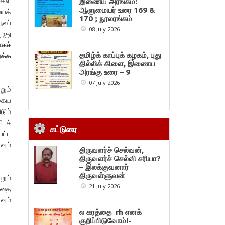
்கள்
இணைய அரங்கம்:
ஆளுமையர் உரை 169 &
யைக்
170 ; நூலரங்கம்
நலப்
08 July 2026
ழுது
ாகச்
தமிழ்க் காப்புக் கழகம், புது
க்க
தில்லிக் கிளை, இணைய
அரங்கு உரை – 9
07 July 2026
ும்
தகைய
டும்
டச்
கட்டுரை
பட்ட
ும்
திருவளர்ச் செல்வன்,
திருவளர்ச் செல்வி சரியா?
– இலக்குவனார்
திருவள்ளுவன்
றும்
21 July 2026
பதை
வும்
ல கரத்தை rh எனக்
குறிப்பிடுவோம்!-