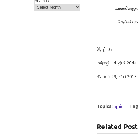
Archives
மானங் கருதக
தெய்வப்புல
இதழ் 07
மார்கழி 14, தி.பி.2044
திசம்பர் 29, கி.பி.2013
Topics:
ஈழம்
Tag
Related Post