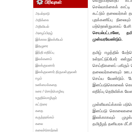
வெறுப்பிற்கேற்ப கட
பிரிவுகள்
செல்வாக்கைக் காட்டி
கூட்டும் தலைவர்கள் த
அயல்நாடு
புறக்கணிப்பு நிலைய
அறிக்கை
மற்றொன்றுமாகப் பேச
அறிவியல்
செயல்பட்டாலோ, தம
அழைப்பிதழ்
முன்வரவேண்டும்.
இக்கால இலக்கியம்
இதழுரை
தமிழ் ஈழத்தில் மே
இந்தி எதிர்ப்பு
உள்நாட்டுப்போர் என்ற
இலக்கணம்
செய்திகளைப் பகிரும் ப
இலக்குவனார்
தலைவர்களையும் ஊடக
இலக்குவனார் திருவள்ளுவன்
செய்ய வேண்டும். ‘ப
ஈழம்
இனப்படுகொலைக் கொட
உண்மைக்கதை
எதிர்ப்பு தெரிவிக்க வேண
உரை / சொற்பொழிவு
உறுதிமொழிஞர்
முள்ளிவாய்க்கால் பட
கட்டுரை
இனப்படு கொலைகளையு
கதை
இலக்காகவும் முழக்க
கருத்தரங்கம்
தமிழீழத் தனியரசு மீட்
கலை
கலைச்சொற்கள்