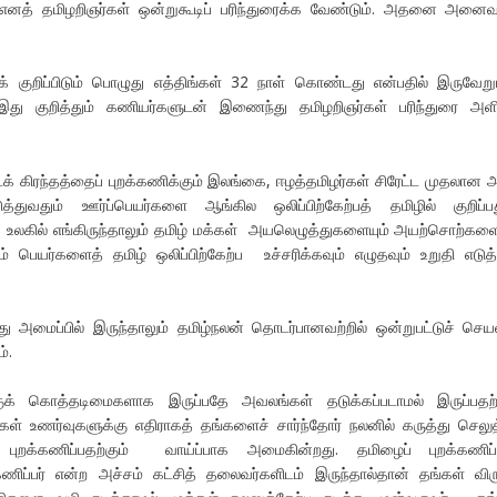
ம் எனத் தமிழறிஞர்கள் ஒன்றுகூடிப் பரிந்துரைக்க வேண்டும். அதனை அனைவ
 குறிப்பிடும் பொழுது எத்திங்கள் 32 நாள் கொண்டது என்பதில் இருவேறு
இது குறித்தும் கணியர்களுடன் இணைந்து தமிழறிஞர்கள் பரிந்துரை அள
 கிரந்தத்தைப் புறக்கணிக்கும் இலங்கை, ஈழத்தமிழர்கள் சிரேட்ட முதலான 
்துவதும் ஊர்ப்பெயர்களை ஆங்கில ஒலிப்பிற்கேற்பத் தமிழில் குறிப்ப
உலகில் எங்கிருந்தாலும் தமிழ் மக்கள் அயலெழுத்துகளையும் அயற்சொற்களை
ும் பெயர்களைத் தமிழ் ஒலிப்பிற்கேற்ப உச்சரிக்கவும் எழுதவும் உறுதி எடுத்
லது அமைப்பில் இருந்தாலும் தமிழ்நலன் தொடர்பானவற்றில் ஒன்றுபட்டுச் செய
்.
் கொத்தடிமைகளாக இருப்பதே அவலங்கள் தடுக்கப்படாமல் இருப்பதற்க
் உணர்வுகளுக்கு எதிராகத் தங்களைச் சார்ந்தோர் நலனில் கருத்து செலுத
ுறக்கணிப்பதற்கும் வாய்ப்பாக அமைகின்றது. தமிழைப் புறக்கணிப்ப
ிப்பர் என்ற அச்சம் கட்சித் தலைவர்களிடம் இருந்தால்தான் தங்கள் விரு