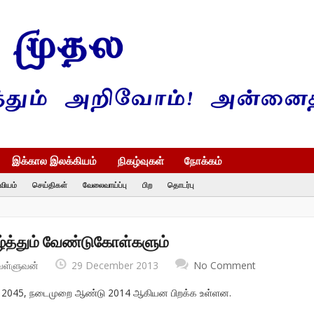
இக்கால இலக்கியம்
நிகழ்வுகள்
நோக்கம்
வியம்
செய்திகள்
வேலைவாய்ப்பு
பிற
தொடர்பு
ழ்த்தும் வேண்டுகோள்களும்
வள்ளுவன்
29 December 2013
No Comment
 2045, நடைமுறை ஆண்டு 2014 ஆகியன பிறக்க உள்ளன.