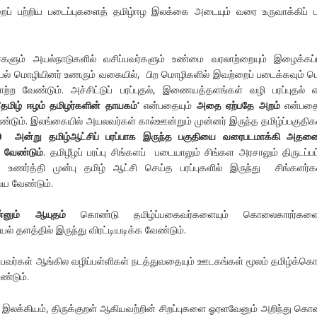
ைப் பற்றிய படைப்புகளைத் தமிழ்ஈழ இலக்கை அடையும் வரை உருவாக்கிப் ப
களும் அயல்நாடுகளில் வசிப்பவர்களும் உண்மை வரலாற்றையும் இழைக்கப்
 மொழியினர் உணரும் வகையில், பிற மொழிகளில் இவற்றைப் படைக்கவும் 
ற்ற வேண்டும். அச்சிட்டுப் பரப்புதல், இணையத்தளங்கள் வழி பரப்புதல் 
‘
தமிழ் ஈழம் தமிழர்களின் தாயகம்’
என்பதையும்
அதை ஏற்பதே அறம்
என்பதை
வேண்டும். இலங்கையில் அயலவர்கள் கால்ஊன்றும் முன்னர் இருந்த தமிழ்ப்பகுத
0 அன்று தமிழ்ஆட்சிப் பரப்பாக இருந்த பகுதியை வரைபடமாக்கி அதன
க வேண்டும்
. தமிழீழப் பரப்பு சிங்களப் படையாலும் சிங்கள அரசாலும் திருடப்பட்
ை உணர்த்தி முன்பு தமிழ் ஆட்சி செய்த பரப்புகளில் இருந்து சிங்களர
ய வேண்டும்.
என்னும் ஆயுதம்
கொண்டு தமிழ்ப்பகைவர்களையும் கொலைகாரர்களைய
ல் தளத்தில் இருந்து விரட்டியடிக்க வேண்டும்.
சுபவர்கள் ஆங்கில வழிப்பள்ளிகள் நடத்துவதையும் ஊடகங்கள் மூலம் தமிழ்க்
ண்டும்.
 இலக்கியம், திருக்குறள் ஆகியவற்றின் சிறப்புகளை ஓரளவேனும் அறிந்து கொ