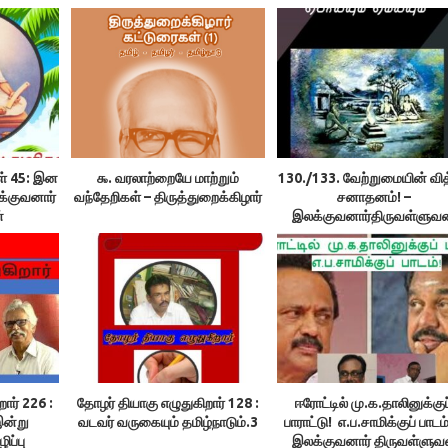
கள் 45: இன
௯. வரலாற்றையே மாற்றும்
130./133. வேற்றுமையின் வி
க்குவனார்
வந்தேறிகள் – திருத்துறைக்கிழார்
சனாதனம்! –
்
இலக்குவனார்திருவள்ளுவன
ார் 226 :
தோழர் தியாகு எழுதுகிறார் 128 :
ஈரோட்டில் மு.க.தாலினுக்குப
இன்று
வடவர் வருகையும் தமிழ்நாடும்.3
பாராட்டு! எ.ப.சாமிக்குப் பாடம்
ிப்பு
இலக்குவனார் திருவள்ளுவ