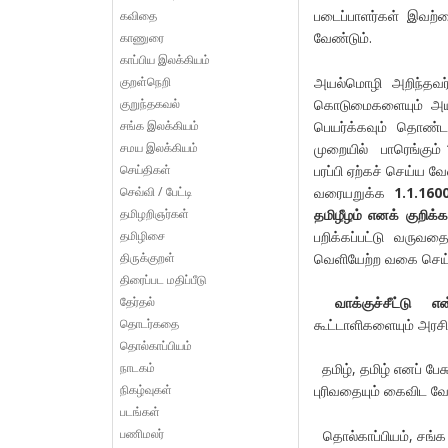
படைப்பாளர்கள் இவற்ற
கவிதை
வேண்டும்.
காணுரை
காப்பிய இலக்கியம்
குறள்நெறி
அயல்மொழி அறிந்தவர்
குறுந்தகவல்
கொடுமைகளையும் அயல்
சங்க இலக்கியம்
பெயர்க்கவும் தொண்டா
சமய இலக்கியம்
முறையில் பாரெங்கும் 
செய்திகள்
பரப்பி ஏற்கச் செய்ய 
செவ்வி / பேட்டி
வரையறுக்க
1.1.160
தமிழறிஞர்கள்
தமிழீழம் எனக் குறிக்
தமிழிசை
பறிக்கப்பட்டு வருவத
திருக்குறள்
வெளியேற்ற வகை செய்
திரைப்பட மதிப்பீடு
தேர்தல்
வாக்குச்சீட்டு 
தொடர்கதை
கூட்டாளிகளையும் அரசிய
தொல்காப்பியம்
நாடகம்
தமிழ், தமிழ் எனப் பே
நிகழ்வுகள்
புரிவதையும் கைவிட வே
படங்கள்
பணிமலர்
தொல்காப்பியம், சங்க