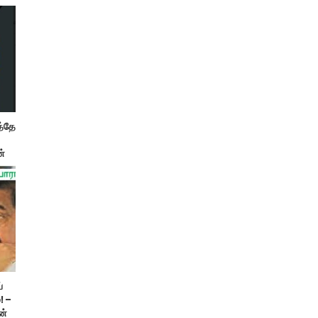
த்தே
்
்
! –
ன்