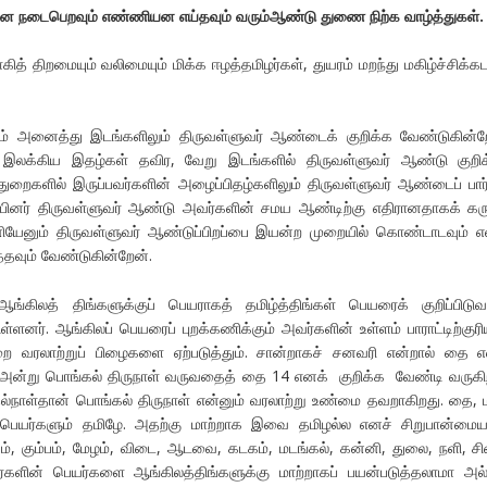
்லன நடைபெறவும் எண்ணியன எய்தவும் வரும்ஆண்டு துணை நிற்க வாழ்த்துகள்.
் திறமையும் வலிமையும் மிக்க ஈழத்தமிழர்கள், துயரம் மறந்து மகிழ்ச்சிக்கட
ம் அனைத்து இடங்களிலும் திருவள்ளுவர் ஆண்டைக் குறிக்க வேண்டுகின்ற
லக்கிய இதழ்கள் தவிர, வேறு இடங்களில் திருவள்ளுவர் ஆண்டு குறிக
துறைகளில் இருப்பவர்களின் அழைப்பிதழ்களிலும் திருவள்ளுவர் ஆண்டைப் பார
ினர் திருவள்ளுவர் ஆண்டு அவர்களின் சமய ஆண்டிற்கு எதிரானதாகக் கரு
னியேனும் திருவள்ளுவர் ஆண்டுப்பிறப்பை இயன்ற முறையில் கொண்டாடவும் எ
த்தவும் வேண்டுகின்றேன்.
ிலத் திங்களுக்குப் பெயராகத் தமிழ்த்திங்கள் பெயரைக் குறிப்பிட
னர். ஆங்கிலப் பெயரைப் புறக்கணிக்கும் அவர்களின் உள்ளம் பாராட்டிற்குரி
 வரலாற்றுப் பிழைகளை ஏற்படுத்தும். சான்றாகச் சனவரி என்றால் தை 
4 அன்று பொங்கல் திருநாள் வருவதைத் தை 14 எனக் குறிக்க வேண்டி வருகி
ல்நாள்தான் பொங்கல் திருநாள் என்னும் வரலாற்று உண்மை தவறாகிறது. தை, 
ெயர்களும் தமிழே. அதற்கு மாற்றாக இவை தமிழல்ல எனச் சிறுபான்மைய
றவம், கும்பம், மேழம், விடை, ஆடவை, கடகம், மடங்கல், கன்னி, துலை, நளி, ச
ின் பெயர்களை ஆங்கிலத்திங்களுக்கு மாற்றாகப் பயன்படுத்தலாமா அல