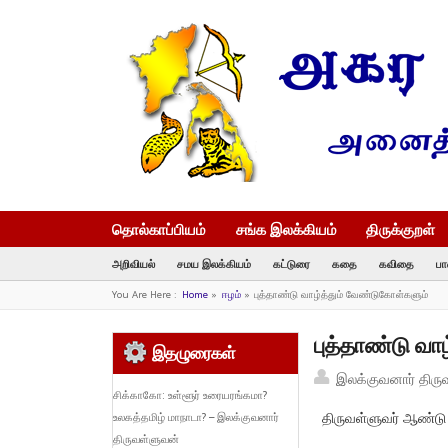
தொல்காப்பியம்
சங்க இலக்கியம்
திருக்குறள்
அறிவியல்
சமய இலக்கியம்
கட்டுரை
கதை
கவிதை
பா
You Are Here :
Home
»
ஈழம்
»
புத்தாண்டு வாழ்த்தும் வேண்டுகோள்களும்
புத்தாண்டு வா
இதழுரைகள்
இலக்குவனார் திரு
சிக்காகோ: உள்ளூர் உரையரங்கமா?
திருவள்ளுவர் ஆண்டு
உலகத்தமிழ் மாநாடா? – இலக்குவனார்
திருவள்ளுவன்