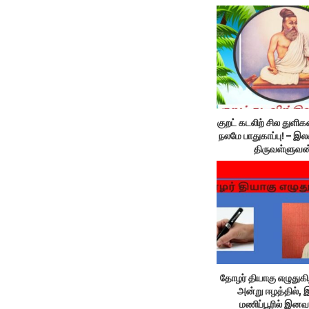
குறட் கடலிற் சில துளி
நலமே பாதுகாப்பு! – இல
திருவள்ளுவன
தோழர் தியாகு எழுதுகிற
அன்று ஈழத்தில், 
மணிப்பூரில் இனவழ