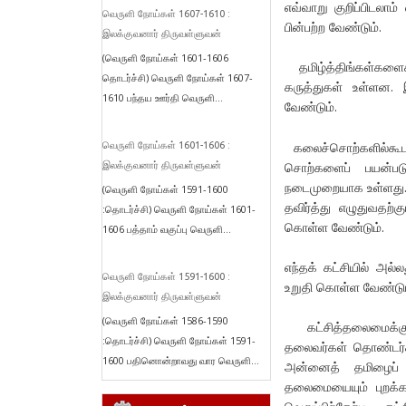
எவ்வாறு குறிப்பிடலா
வெருளி நோய்கள் 1607-1610 :
பின்பற்ற வேண்டும்.
இலக்குவனார் திருவள்ளுவன்
(வெருளி நோய்கள் 1601-1606
தமிழ்த்திங்கள்களைக்
தொடர்ச்சி) வெருளி நோய்கள் 1607-
கருத்துகள் உள்ளன. 
1610 பந்தய ஊர்தி வெருளி...
வேண்டும்.
கலைச்சொற்களில்கூடக்
வெருளி நோய்கள் 1601-1606 :
சொற்களைப் பயன்படுத
இலக்குவனார் திருவள்ளுவன்
நடைமுறையாக உள்ளது. 
(வெருளி நோய்கள் 1591-1600
தவிர்த்து எழுதுவதற்க
:தொடர்ச்சி) வெருளி நோய்கள் 1601-
கொள்ள வேண்டும்.
1606 பத்தாம் வகுப்பு வெருளி...
எந்தக் கட்சியில் அல்
வெருளி நோய்கள் 1591-1600 :
உறுதி கொள்ள வேண்டும
இலக்குவனார் திருவள்ளுவன்
(வெருளி நோய்கள் 1586-1590
கட்சித்தலைமைக்குக
:தொடர்ச்சி) வெருளி நோய்கள் 1591-
தலைவர்கள் தொண்டர்கள
1600 பதினொன்றாவது வார வெருளி...
அன்னைத் தமிழைப் ப
தலைமையையும் புறக்கண