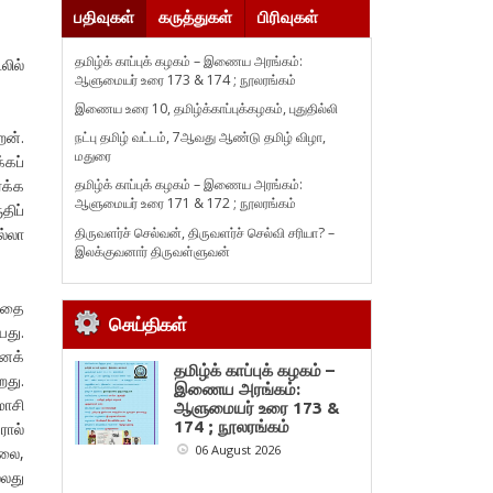
பதிவுகள்
கருத்துகள்
பிரிவுகள்
தமிழ்க் காப்புக் கழகம் – இணைய அரங்கம்:
லில்
ஆளுமையர் உரை 173 & 174 ; நூலரங்கம்
இணைய உரை 10, தமிழ்க்காப்புக்கழகம், புதுதில்லி
ேன்.
நட்பு தமிழ் வட்டம், 7ஆவது ஆண்டு தமிழ் விழா,
மதுரை
்கப்
தமிழ்க் காப்புக் கழகம் – இணைய அரங்கம்:
்க்க
ஆளுமையர் உரை 171 & 172 ; நூலரங்கம்
திப்
திருவளர்ச் செல்வன், திருவளர்ச் செல்வி சரியா? –
ல்லா
இலக்குவனார் திருவள்ளுவன்
ுவதை
செய்திகள்
யது.
எனக்
தமிழ்க் காப்புக் கழகம் –
றது.
இணைய அரங்கம்:
மாசி
ஆளுமையர் உரை 173 &
174 ; நூலரங்கம்
ரால்
06 August 2026
ிலை,
்லது