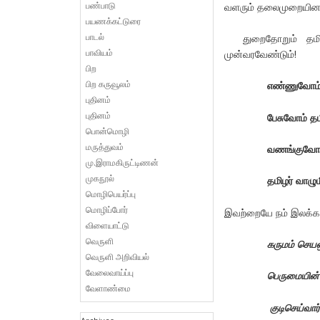
பண்பாடு
வளரும் தலைமுறையினரை
பயணக்கட்டுரை
பாடல்
துறைதோறும் தமிழில
பாவியம்
முன்வரவேண்டும்!
பிற
பிற கருவூலம்
எண்ணுவோம் த
புதினம்
புதினம்
பேசுவோம் தமி
பொன்மொழி
மருத்துவம்
வணங்குவோம் 
மு.இராமகிருட்டிணன்
முகநூல்
தமிழர் வாழு
மொழிபெயர்ப்பு
மொழிப்போர்
இவற்றையே நம் இலக்கா
விளையாட்டு
வெருளி
கருமம் செய
வெருளி அறிவியல்
வேலைவாய்ப்பு
பெருமையின் 
வேளாண்மை
குடிசெய்வார