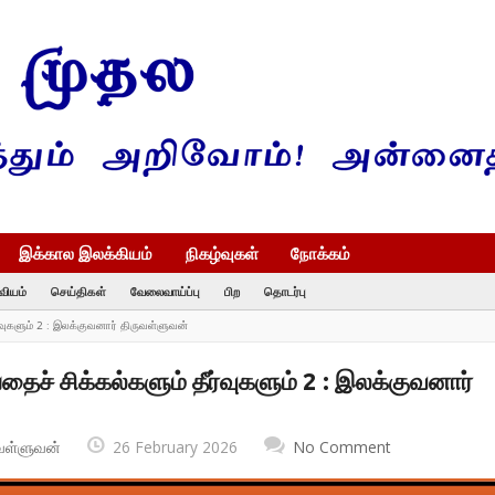
இக்கால இலக்கியம்
நிகழ்வுகள்
நோக்கம்
வியம்
செய்திகள்
வேலைவாய்ப்பு
பிற
தொடர்பு
்வுகளும் 2 : இலக்குவனார் திருவள்ளுவன்
ச் சிக்கல்களும் தீர்வுகளும் 2 : இலக்குவனார்
வள்ளுவன்
26 February 2026
No Comment