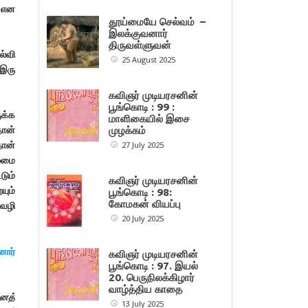
?
என
தூய்மையே செல்வம் –
இலக்குவனார்
திருவள்ளுவன்
ல்வி
25 August 2025
 இரு
கவிஞர் முடியரசனின்
பூங்கொடி : 99 :
ுக்க
மாளிகையில் இசை
தான்
முழக்கம்
தான்
27 July 2025
ழ்மை
டும்
கவிஞர் முடியரசனின்
யும்
பூங்கொடி : 98:
கோமகன் வியப்பு
 வழி
20 July 2025
னார்
கவிஞர் முடியரசனின்
பூங்கொடி : 97. இயல்
20. பெருநிலக்கிழார்
வாழ்த்திய காதை
னைத்
13 July 2025