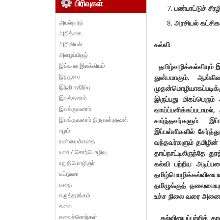
பிரிவுகள்
பண்பாட்டுச் சீரழ
அயல்நாடு
அரசியல் கட்சிக
அறிக்கை
அறிவியல்
கல்வி
அழைப்பிதழ்
இக்கால இலக்கியம்
தமிழ்வழிக்கல்வியும் 
இதழுரை
துன்பமாகும். ஆங்க
இந்தி எதிர்ப்பு
முதன்மொழியாகப்படிக்கு
இலக்கணம்
இருப்பது மிகப்பெரும்
இலக்குவனார்
வாய்ப்பளிக்கப்படாமல்
இலக்குவனார் திருவள்ளுவன்
சார்ந்தவர்களும் இப
ஈழம்
இப்பள்ளிகளில் சேர்த
உண்மைக்கதை
வந்தவர்களும் தமிழி
உரை / சொற்பொழிவு
தாய்நாட்டிலிருந்தே து
உறுதிமொழிஞர்
கல்வி பற்றிய அடிப்
கட்டுரை
தமிழ்மொழிக்கல்வியை
கதை
தமிழுக்குத் தலைமையு
கருத்தரங்கம்
உச்ச நிலை வரை அனைத்
கலை
கலைச்சொற்கள்
கல்வியைப்பற்றிக் காண