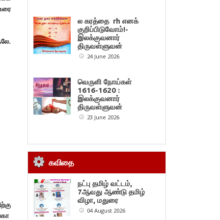
 உரை
ல கரத்தை rh எனக்
குறிப்பிடுவோம்!-
இலக்குவனார்
லே.
திருவள்ளுவன்
24 June 2026
வெருளி நோய்கள்
1616-1620 :
இலக்குவனார்
திருவள்ளுவன்
23 June 2026
கவிதை
நட்பு தமிழ் வட்டம்,
7ஆவது ஆண்டு தமிழ்
விழா, மதுரை
ற்கு
04 August 2026
்கா