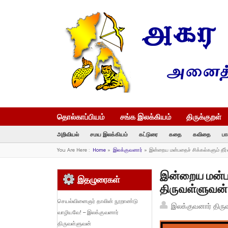
தொல்காப்பியம்
சங்க இலக்கியம்
திருக்குறள்
அறிவியல்
சமய இலக்கியம்
கட்டுரை
கதை
கவிதை
பா
You Are Here :
Home
»
இலக்குவனார்
»
இன்றைய மன்பதைச் சிக்கல்களும் தீர
இன்றைய மன்பதை
இதழுரைகள்
திருவள்ளுவன்
செயல்வினைஞர் தாலின் நூறாண்டு
இலக்குவனார் திரு
வாழியவே! – இலக்குவனார்
திருவள்ளுவன்