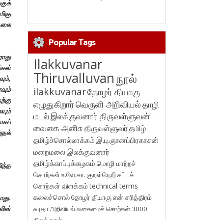
குக்
மிகு
்தலை
Popular Tags
ராது
Ilakkuvanar
்கள்
Thiruvalluvan
நூல்
ம்,
வும்
ilakkuvanar
தோழர் தியாகு
ற்கு
எழுதுகிறார்
வெருளி அறிவியல்
தாழி
யும்
மடல்
இலக்குவனார் திருவள்ளுவன்
ாகப்
வைகை அனிசு
திருவள்ளுவர்
தமிழ்
ுதல்
தமிழ்ச்சொல்லாக்கம்
இ.பு.ஞானப்பிரகாசன்
மறைமலை இலக்குவனார்
தமிழ்க்காப்புக்கழகம்
மொழி மாற்றச்
ிந்த
சொற்கள்
உ.வே.சா.
குறள்நெறி
சட்டச்
சொற்கள் விளக்கம்
technical terms
கலைச்சொல்
தோழர் தியாகு
என் சரித்திரம்
ாது.
லின்
சுரதா
அறிவியல் வகைமைச் சொற்கள் 3000
திருக்குறள்