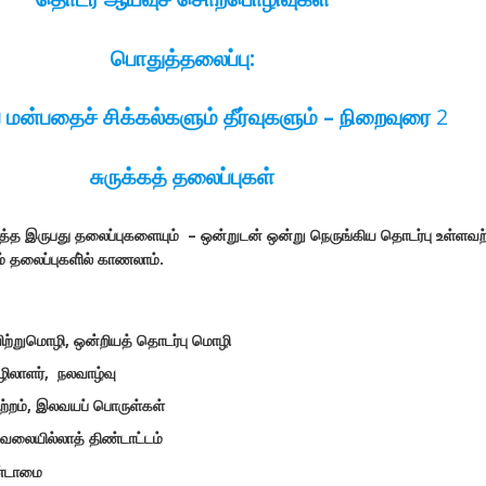
பொதுத்தலைப்பு
:
ன்பதைச் சிக்கல்களும் தீர்வுகளும் – நிறைவுரை
2
சுருக்கத் தலைப்புகள்
த்த இருபது தலைப்புகளையும் – ஒன்றுடன் ஒன்று நெருங்கிய தொடர்பு உள்ளவ
் தலைப்புகளி்ல் காணலாம்.
ிற்றுமொழி
,
ஒன்றியத் தொடர்பு மொழி
ிலாளர்
,
நலவாழ்வு
்றம்
,
இலவயப் பொருள்கள்
ேலையில்லாத் திண்டாட்டம்
ண்டாமை