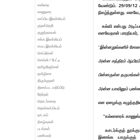
கவிதை
வேண்டும். 29/09/12 
காணுரை
நிகழ்ந்துள்ளது. எனவே,
காப்பிய இலக்கியம்
குறள்நெறி
கல்வி என்பது அடிப்
குறுந்தகவல்
எனவேதான் பாரதியார்
,
சங்க இலக்கியம்
சமய இலக்கியம்
“
இன்னறுங்கனிச் சோலை
செய்திகள்
செவ்வி / பேட்டி
அன்ன சத்திரம் ஆயிரம
தமிழறிஞர்கள்
தமிழிசை
பின்னருள்ள தருமங்கள் 
திருக்குறள்
திரைப்பட மதிப்பீடு
அன்ன யாவினும் புண்ண
தேர்தல்
தொடர்கதை
என
ஏழைக்கு எழுத்தறி
தொல்காப்பியம்
நாடகம்
“
கல்லாரைக் காணுங்க
நிகழ்வுகள்
படங்கள்
கசடர்க்குத் தூக்கும
பணிமலர்
இணங்க யாருக்குத்