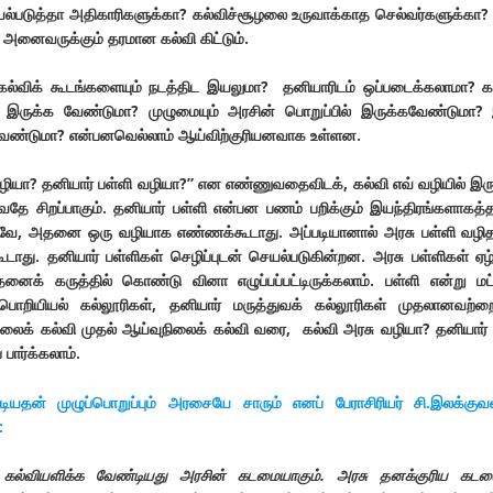
ல்படுத்தா அதிகாரிகளுக்கா
?
கல்விச்சூழலை உருவாக்காத செல்வர்களுக்கா
 அனைவருக்கும் தரமான கல்வி கிட்டும்.
விக் கூடங்களையும் நடத்திட இயலுமா? தனியாரிடம் ஒப்படைக்கலாமா? க
் இருக்க வேண்டுமா? முழுமையும் அரசின் பொறுப்பில் இருக்கவேண்டுமா?
க வேண்டுமா? என்பனவெல்லாம் ஆய்விற்குரியனவாக உள்ளன.
வழியா
?
தனியார் பள்ளி வழியா
?”
என எண்ணுவதைவிடக்
,
கல்வி எவ் வழியில் இர
ே சிறப்பாகும். தனியார் பள்ளி என்பன பணம் பறிக்கும் இயந்திரங்களாகத்
னவே
,
அதனை ஒரு வழியாக எண்ணக்கூடாது. அப்படியானால் அரசு பள்ளி வழி
ாது. தனியார் பள்ளிகள் செழிப்புடன்
செயல்படுகின்றன. அரசு பள்ளிகள் ஏ
ைக் கருத்தில் கொண்டு வினா எழுப்பப்பட்டிருக்கலாம். பள்ளி என்று மட்
 பொறியியல் கல்லூரிகள்
,
தனியார் மருத்துவக் கல்லூரிகள் முதலானவற்றை
லைக் கல்வி முதல் ஆய்வுநிலைக் கல்வி வரை
,
கல்வி அரசு வழியா
?
தனியார்
பார்க்கலாம்.
யதன் முழுப்பொறுப்பும் அரசையே சாரும் எனப் பேராசிரியர் சி.இலக்குவ
:
க் கல்வியளிக்க வேண்டியது அரசின் கடமையாகும். அரசு தனக்குரிய கட