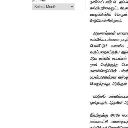
Archives
தனிப்பட்டவரிடம் ஒப்
கல்வியறிவையூட்ட வேண
உழைப்பின்றிப் பொரு
மேற்கொள்கின்றனர்.
அதனால்தான் மாணவர
கல்விக்கூடங்களை நடத
பொளீட்டும் வாணிக 
வகுப்பறைகட்குரிய தடு
ஆய கல்விக் கூடங்கள்
முன் பெற்றிருந்த பொ
கணக்கெடுப்பின் பள்
பயன்படுகின்றன என்பது
பொருந்தாது. அறிந்தும
பயிற்சிப் பள்ளிக்க
ஒன்றாகும். ஆதலின் அத
இவற்றுக்கு அரசே பொ
மக்களாட்சி மாண்புறவ
கல்விக்குச் செலவிடுவத