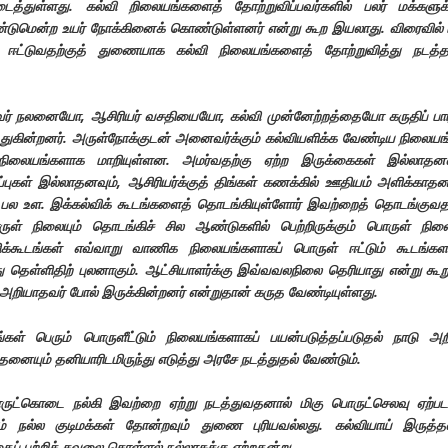
படைத்துள்ளது. கல்வி றிலையங்களைத் தோற்றுவிப்பவர்களில் பலர் மக்களுக்
்டுமென்ற உயர் நோக்கினைக் கொண்டுள்ளனர் என்று கூற இயலாது. விரைவில் 
ள் ஈட்டுவதற்குத் துணையாக கல்வி நிலையங்களைத் தோற்றுவித்து நடத
் நலனையோ, ஆசிரியர் வசதியையோ, கல்வி முன்னேற்றத்தையோ கருதிப் பா
்துகின்றனர். அருள்நோக்குடன் அனைவர்க்கும் கல்வியளிக்க வேண்டிய நிலையங
நிலையங்களாக மாறியுள்ளன. அமர்வதற்கு ஏற்ற இருக்கைகள் இல்லாதனவு
ப்புகள் இல்லாதனவும், ஆசிரியர்க்குத் திங்கள் கணக்கில் ஊதியம் அளிக்காதன
 பல உள. இக்கல்விக் கூடங்களைத் தொடங்கியுள்ளோர் இவற்றைத் தொடங்குவத
ருள் நிலையும் தொடங்கிச் சில ஆண்டுகளில் பெற்றிருக்கும் பொருள் நிலை
ளிக்கூடங்கள் எவ்வாறு வாணிக நிலையங்களாகப் பொருள் ஈட்டும் கூடங்கள
 தெள்ளிதிற் புலனாகும். ஆட்சியாளர்க்கு இவ்வவலநிலை தெரியாது என்று கூற
் அறியாதவர் போல் இருக்கின்றனர் என்றுதான் கருத வேண்டியுள்ளது.
ூடங்கள் பெரும் பொருளீட்டும் நிலையங்களாகப் பயன்படுத்தப்படுதல் நாடு அற
னையும் தனியாரிடமிருந்து எடுத்து அரசே நடத்துதல் வேண்டும்.
ருட்கொடை நல்கி இவற்றை ஏற்று நடத்துவதனால் மிகு பொருட்செலவு ஏற்பட
ும் நல்ல குடிமக்கள் தோன்றவும் துணை புரியவல்லது. கல்வியாய் இருத்த
ைப் பற்றிக் கவலை கொள்ளல் நல்லரசுக்கு ஏற்றதன்று.