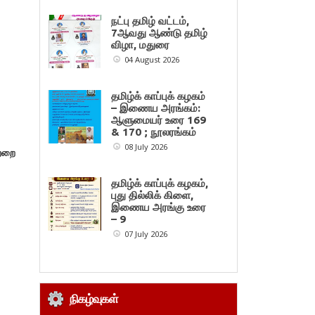
நட்பு தமிழ் வட்டம்,
7ஆவது ஆண்டு தமிழ்
விழா, மதுரை
04 August 2026
தமிழ்க் காப்புக் கழகம்
– இணைய அரங்கம்:
ஆளுமையர் உரை 169
& 170 ; நூலரங்கம்
08 July 2026
ற்றை
தமிழ்க் காப்புக் கழகம்,
புது தில்லிக் கிளை,
இணைய அரங்கு உரை
– 9
07 July 2026
நிகழ்வுகள்