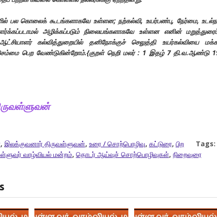
ில் பல கொலைக் கூடங்களாகவே உள்ளன; நற்கல்வி, உயர்பண்பு, நேர்மை, உடல்ந
்க்கப்படாமல் அழிக்கப்படும் நிலையங்களாகவே உள்ளன எனின் மறுத்துரைப
ட்சியாளர் கல்வித்துறையில் தனிநோக்குச் செலுத்தி உயர்கல்வியை மக்க
செம்மை பெற வேண்டுகின்றோம்.{குறள் நெறி மலர் : 1 இதழ் 7 தி.வ.ஆண்டு 
ிருவள்ளுவன்
்
,
இலக்குவனார் திருவள்ளுவன்
,
உரை / சொற்பொழிவு
,
கட்டுரை
,
பிற
Tags:
ள்ளுவர் வாழ்வியல் மன்றம்
,
தொடர் ஆய்வுச் சொற்பொழிவுகள்
,
நிறைவுரை
s