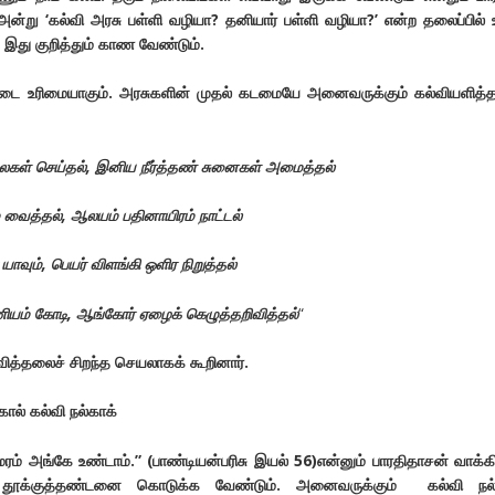
அன்று ‘கல்வி அரசு பள்ளி வழியா? தனியார் பள்ளி வழியா?’ என்ற தலைப்பில்
 இது குறித்தும் காண வேண்டும்.
படை உரிமையாகும். அரசுகளின் முதல்
கடமையே அனைவருக்கும் கல்வியளித்த
கள் செய்தல், இனிய நீர்த்தண் சுனைகள் அமைத்தல்
் வைத்தல்
,
ஆலயம் பதினாயிரம் நாட்டல்
யாவும்
,
பெயர் விளங்கி ஒளிர நிறுத்தல்
ியம் கோடி, ஆங்கோர் ஏழைக் கெழுத்தறிவித்தல்
“
வித்தலைச் சிறந்த செயலாகக் கூறினார்.
ால் கல்வி நல்காக்
ரம் அங்கே உண்டாம்.
”
(பாண்டியன்பரிசு இயல்
56)
என்னும் பாரதிதாசன் வாக்கி
 தூக்குத்தண்டனை கொடுக்க வேண்டும். அனைவருக்கும் கல்வி நல