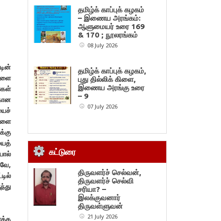
தமிழ்க் காப்புக் கழகம்
– இணைய அரங்கம்:
ஆளுமையர் உரை 169
& 170 ; நூலரங்கம்
08 July 2026
டின்
தமிழ்க் காப்புக் கழகம்,
களை
புது தில்லிக் கிளை,
இணைய அரங்கு உரை
்கள்
– 9
்கான
07 July 2026
யைச்
ைகளை
க்கு
யைத்
கட்டுரை
யால்
னவே,
திருவளர்ச் செல்வன்,
டில்
திருவளர்ச் செல்வி
ந்து
சரியா? –
இலக்குவனார்
திருவள்ளுவன்
21 July 2026
்க்க