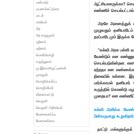
பண்பாடு
ஆட்சியாளருக்கா
?
செய
பயணக்கட்டுரை
எண்ணிச் செயல்பட்டால்
பாடல்
பாவியம்
அரசே அனைத்துக் கல்
பிற
முழுவதும் தனியாரிடம
பிற கருவூலம்
தரப்பாரிடமும் இருக்
புதினம்
புதினம்
“
கல்வி அரசு பள்ளி 
பொன்மொழி
வேண்டும் என எண்ணுவத
மருத்துவம்
செயல்படுகின்றன. எ
மு.இராமகிருட்டிணன்
ஏற்றதா என எண்ணக்கூட
முகநூல்
நிலையில் உள்ளன. இதன
மொழிபெயர்ப்பு
பார்க்காமல் தனியார்
மொழிப்போர்
கருத்தில் கொண்டு மழ
விளையாட்டு
முறையா
?
என எண்ணிப் 
வெருளி
வெருளி அறிவியல்
கல்வி அளிக்க வேண்டி
வேலைவாய்ப்பு
பின்வருமாறு கூறுகிறார்
வேளாண்மை
நாட்டு மக்களுக்கு