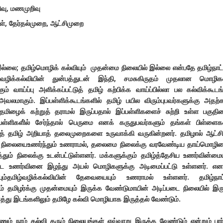
ிவு
,
மணமுறிவு
ள்
,
தேர்தல்முறை
,
ஆட்சிமுறை
இல்லை; தமிழ்மொழிக் கல்வியும் முதன்மை நிலையில் இல்லை என்பதே தமிழ்நாட்
ிலவழிக்கல்வியின் துன்பத்துடன் இந்தி, சமசுகிருதம் முதலான மொழி
ம் வாய்ப்பு அளிக்கப்பட்டுத் தமிழ் கற்பிக்க வாய்ப்பில்லா பல கல்விக்கூடங
 அவலமாகும். இப்பள்ளிக்கூடங்களில் தமிழ் பயில விரும்புபவர்களுக்கு அதற
, தமிழைக் கற்றுத் தராமல் இருப்பதால் இப்பள்ளிகளைச் சுற்றி உள்ள பகுதி
்பள்ளிகளி்ல் சேர்ந்தால் பெருமை எனக் கருதுபவர்களும் தங்கள் பிள்ள
்துத் தமிழ் அறியாத் தலைமுறைகளை உருவாக்கி வருகின்றனர். தமிழால் ஆட்சி
ன் நிலையைஉணர்ந்தும் உணராமல், தலைமை நிலைக்கு வரவேண்டிய தாய்மொழி
ரத்தும் நிலைக்கு உடன்பட்டுள்ளனர். மக்களுக்கும் தமிழ்த்தேசிய உணர்வின்மை
படை உணர்வினை இழந்து அயல் மொழிகளுக்கு அடிமைப்பட்டு உள்ளனர். எ
யும்தமிழ்வழிக்கல்வியின் தேவையையும் உணராமல் உள்ளனர். தமிழ்நாட்
ம் தமிழர்க்கு முதன்மையும் இருக்க வேண்டுமாயின் அடிப்படை நிலையில் இரு
து இடங்களிலும் தமிழே கல்வி மொழியாக இருத்தல் வேண்டும்.
ும் நாம் கல்வி தரும் நிலையங்கள் எவ்வாறு இருக்க வேண்டும் என்றும் பார