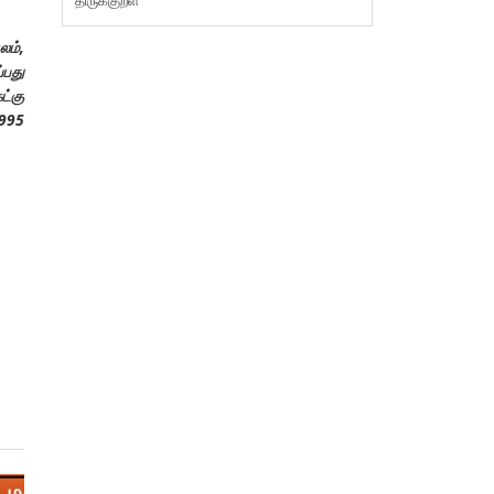
லம்,
்பது
ட்கு
1995