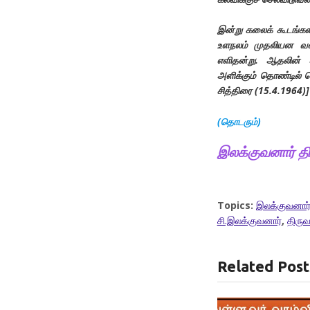
இன்று கலைக் கூடங்கள
உளநலம் முதலியன வளர
எளிதன்று. ஆதலின் ஆ
அளிக்கும் தொண்டில் 
சித்திரை (15.4.1964)]
(
தொடரும்
)
இலக்குவனார்
த
Topics:
இலக்குவனார
சி.இலக்குவனார்
,
திருவ
Related Post