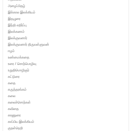
அழைப்பிதழ்
இக்கால இலக்கியம்
இதழுரை
இந்தி எதிர்ப்பு
இலக்கணம்
இலக்குவனார்
இலக்குவனார் திருவள்ளுவன்
ஈழம்
உண்மைக்கதை
உரை / சொற்பொழிவு
உறுதிமொழிஞர்
கட்டுரை
கதை
கருத்தரங்கம்
கலை
கலைச்சொற்கள்
கவிதை
காணுரை
காப்பிய இலக்கியம்
குறள்நெறி