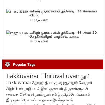
கவிஞர் முடியரசனின் பூங்கொடி : 98: கோமகன்
வியப்பு
20 July 2025
கவிஞர் முடியரசனின் பூங்கொடி : 97. இயல் 20.
பெருநிலக்கிழார் வாழ்த்திய காதை
13 July 2025
Popular Tags
Ilakkuvanar Thiruvalluvan
நூல்
ilakkuvanar
தோழர் தியாகு எழுதுகிறார்
வெருளி
அறிவியல்
தாழி மடல்
இலக்குவனார் திருவள்ளுவன்
வைகை அனிசு
திருவள்ளுவர்
தமிழ்
தமிழ்ச்சொல்லாக்கம்
இ.பு.ஞானப்பிரகாசன்
மறைமலை இலக்குவனார்