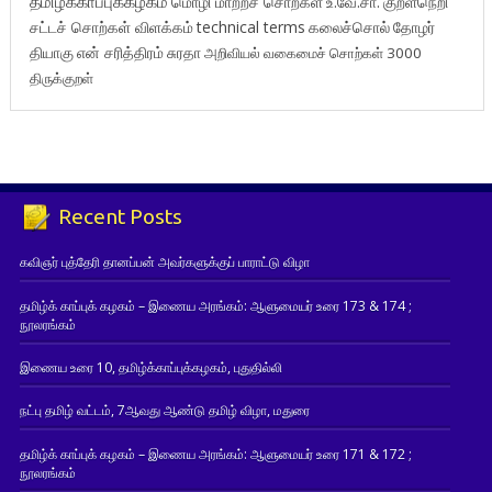
தமிழ்க்காப்புக்கழகம்
மொழி மாற்றச் சொற்கள்
உ.வே.சா.
குறள்நெறி
சட்டச் சொற்கள் விளக்கம்
technical terms
கலைச்சொல்
தோழர்
தியாகு
என் சரித்திரம்
சுரதா
அறிவியல் வகைமைச் சொற்கள் 3000
திருக்குறள்
Recent Posts
கவிஞர் புத்தேரி தானப்பன் அவர்களுக்குப் பாராட்டு விழா
தமிழ்க் காப்புக் கழகம் – இணைய அரங்கம்: ஆளுமையர் உரை 173 & 174 ;
நூலரங்கம்
இணைய உரை 10, தமிழ்க்காப்புக்கழகம், புதுதில்லி
நட்பு தமிழ் வட்டம், 7ஆவது ஆண்டு தமிழ் விழா, மதுரை
தமிழ்க் காப்புக் கழகம் – இணைய அரங்கம்: ஆளுமையர் உரை 171 & 172 ;
நூலரங்கம்