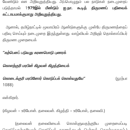
வேண்டும் என அறிவுறுத்தியது. அப்பொழுதும் பல நாடுகள் நடைமுறைப்
படுத்தாமல் 1
979இல் மீண்டும் ஐ.நா. கூடித் திருமணப் பதிவைக்
கட்டாயமாக்குமாறு அறிவுறுத்தியது.
ஆனால், தமிழ்நாட்டில் மூவாயிரம் ஆண்டுகளுக்கு முன்பே திருமணத்தைப்
பதிவு செய்யும் நடைமுறை இருந்துள்ளது. வாழ்வியல் அறிஞர் தொல்காப்பியர்
திருமண முறையைக்
“
கற்பெனப்
படுவது
கரணமொடு
புணரக்
கொளற்குரி
மரபின்
கிழவன்
கிழத்தியைக்
கொடைக்குரி
மரபினோர்
கொடுப்பக்
கொள்வதுவே
”
(நூற்பா
1088)
என்கிறார்.
(கிழவன் – உரியோன். தலைவன். கிழத்தி – உரியோள், தலைவி.)
(தலைவன் தலைவியைக் கொள்ளுவதற்குரிய முறைமைப்படி
கொடுப்பதற்குரியவர் கொடுப்பக் கரணத்துடன் பெற்றுக் கொள்வதாகும்.)