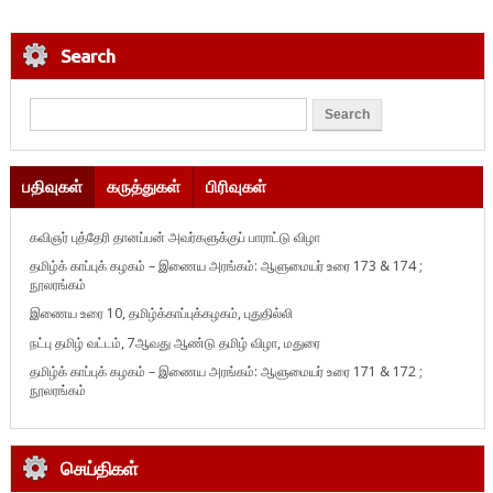
Search
பதிவுகள்
கருத்துகள்
பிரிவுகள்
கவிஞர் புத்தேரி தானப்பன் அவர்களுக்குப் பாராட்டு விழா
தமிழ்க் காப்புக் கழகம் – இணைய அரங்கம்: ஆளுமையர் உரை 173 & 174 ;
நூலரங்கம்
இணைய உரை 10, தமிழ்க்காப்புக்கழகம், புதுதில்லி
நட்பு தமிழ் வட்டம், 7ஆவது ஆண்டு தமிழ் விழா, மதுரை
தமிழ்க் காப்புக் கழகம் – இணைய அரங்கம்: ஆளுமையர் உரை 171 & 172 ;
நூலரங்கம்
செய்திகள்