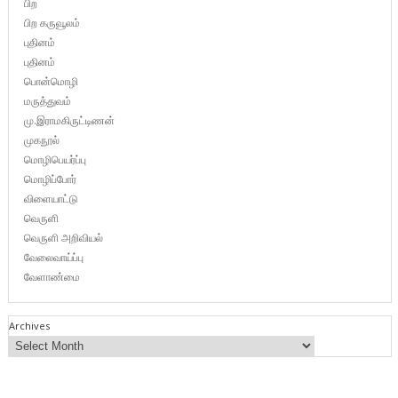
பிற
பிற கருவூலம்
புதினம்
புதினம்
பொன்மொழி
மருத்துவம்
மு.இராமகிருட்டிணன்
முகநூல்
மொழிபெயர்ப்பு
மொழிப்போர்
விளையாட்டு
வெருளி
வெருளி அறிவியல்
வேலைவாய்ப்பு
வேளாண்மை
Archives