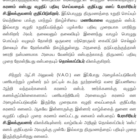
கரணம் என்பது எழுதிப் பதிவு செய்வதைக் குறிப்பது எனப் பேராசிரியர்
சி.இலக்குவனார் குறிப்பிடுகிறார்.
இப்பொழுது திருமணத்தை உறுதி செய்யும்
வெற்றிலை பாக்கு மாற்றும் நிகழ்ச்சியை
மணவோலை
எழுதுதல் என்பர்.
இவ்வாறு எழுதி உறுதிப்படுத்தும் பழக்கமே பதிவு முறையாக மாறிற்று
என்கிறார் அவர். தலைவனும் தலைவியும் இணைந்து வாழும் பொழுது
பொய்யும் வழுவும் தோன்றி ஒருவரை மற்றொருவர் கைவிட்டுச் செல்லும்
நிலையும் சில நேரங்களில் நிகழ்ந்துள்ளது. அதனைத் தடுப்பதற்குத்தான்
ஊரறி நன்மணமாக அமைய வேண்டும் என்பதற்காகத் திருமணப் பதிவு
முறை தோன்றியது என்பதையும்
தொல்காப்பியர்
விளக்குகிறார்.
சிற்றூர் ஆட்சி அலுவலர் (V.A.O.) என இப்போது அழைக்கப்படுவோர்
பணியாற்றும் முன்னர் நம் நாட்டில் கடந்த நூற்றாண்டு வரை இப்பணியை
ஆற்றி வந்தவர்களைக் கரணம் என்பர். ஊர்க்கணக்கு எழுதும்
கணக்குப்பிள்ளைகளாகப் பணியாற்றியோர் அனைவரும் கரணம் என
அழைக்கப்படுவதில் இருந்தே முறையாக எழுதி வைப்பதைக் குறிப்பதே
கரணம் எனலாம். ஆகவே இன்னாருக்கு இன்னார் வாழ்க்கைத் துணை என
எழுதிப் பதியும் முறை கரணம் எனப்பட்டது எனலாம் என்பதைப்
பேராசிரியர்
சி.இலக்குவனார்
விளக்கியுள்ளார். வாழ்வியல் அறிஞர் தொல்காப்பியர் ‘என்ப’
எனக் குறிப்பதால் அவருக்கு முன்பே இவ்வாறு திருமணத்தைப் பதியும் முறை
இருந்திருக்கிறது எனலாம்.