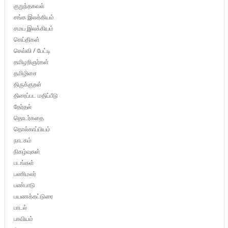
குறுந்தகவல்
சங்க இலக்கியம்
சமய இலக்கியம்
செய்திகள்
செவ்வி / பேட்டி
தமிழறிஞர்கள்
தமிழிசை
திருக்குறள்
திரைப்பட மதிப்பீடு
தேர்தல்
தொடர்கதை
தொல்காப்பியம்
நாடகம்
நிகழ்வுகள்
படங்கள்
பணிமலர்
பண்பாடு
பயணக்கட்டுரை
பாடல்
பாவியம்