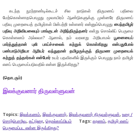
கடந்த நூற்றாண்டில்கூடச் சில நாடுகள் திருமணப் பதிவை
மேற்கொள்ளாதபொழுது மூவாயிரம் ஆண்டுகளுக்கு முன்னரே திருமணப்
பதிவு முறையைத் தமிழர்கள் பின்பற்றி உள்ளனர் என்னும்பொழுது
பைந்தமிழர்
பதிவு அறிவியலையும் பாங்குடன் அறிந்திருந்தனர்
என்று சொல்லிப் பெருமை
கொள்ளலாம் அல்லவா? ஆனால், நம் வரலாறு அறியாமல்
பூனையைப்
பார்த்துத்தான் புலி பாய்ச்சலைக் கற்றுக் கொள்கிறது என்பதுபோல்
பண்பாடுஅறியா ஆரியர் வந்துதான் தமிழருக்குத் திருமண முறையைக்
கற்றுத் தந்தார்கள் என்போர்
உயர் பதவிகளில் இருக்கும் பொழுது நாம் தமிழர்
எனப் பெருமைப்படுவதில் என்ன இருக்கிறது?
(
தொடரும்
)
இலக்குவனார்
திருவள்ளுவன்
Topics:
இலக்கணம்
,
இலக்குவனார்
,
இலக்குவனார் திருவள்ளுவன்
,
உரை /
சொற்பொழிவு
,
கட்டுரை
,
தொல்காப்பியம்
Tags:
கரணம்
,
தமிழர் எனப்
பெருமைப்பட என்ன இருக்கிறது?