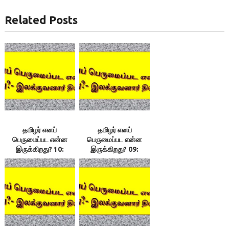
Related Posts
தமிழர் எனப்
தமிழர் எனப்
பெருமைப்பட என்ன
பெருமைப்பட என்ன
இருக்கிறது? 10:
இருக்கிறது? 09:
தமிழ்மொழியைத்
ஒன்றியஅரசை
தாய்நிலத்தில் வாழ
வழிக்குக் கொணரும்
விடவில்லையே! :
திறமை நம்மிடம்
இலக்குவனார்திருவள்ளுவன்
இல்லை: இலக்குவனார்
திருவள்ளுவன்