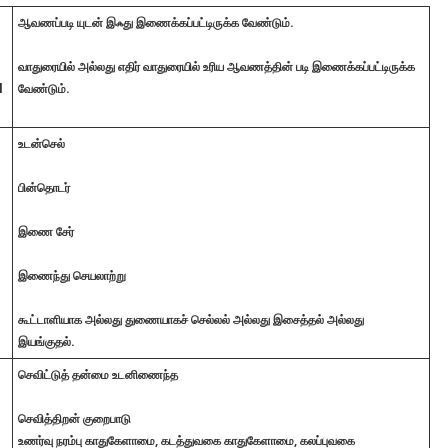
ஆவணப்படி யுடன் இஃது இணைக்கப்பட்டிருக்க வேண்டும்.
வாதுரையில் அல்லது எதிர் வாதுரையில் உரிய ஆவணத்தின் படி இணைக்கப்பட்டிருக்க
l
வேண்டும்.
உடன்செல்
பின்தொடர்
இணை சேர்
இணைந்து செயலாற்று
கூட்டாளியாக அல்லது துணையாகச் செல்லல் அல்லது இசைத்தல் அல்லது
இயங்குதல்.
செவிட்டுத் தன்மை உடனிணைந்த
செவித்திறன் குறைபாடு
உணர்வு நரம்பு காதுகேளாமை,
கடத்துவகை காதுகேளாமை,
கலப்புவகை