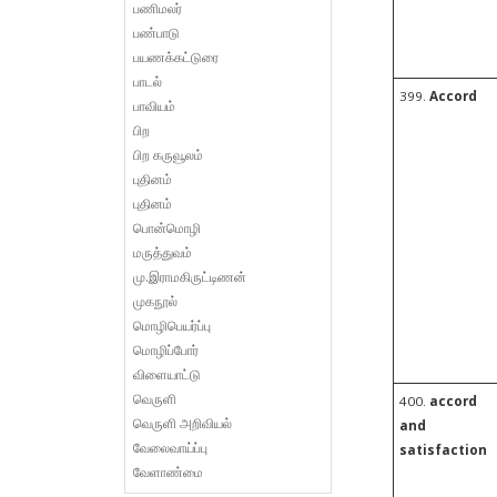
பணிமலர்
பண்பாடு
பயணக்கட்டுரை
பாடல்
399.
Accord
பாவியம்
பிற
பிற கருவூலம்
புதினம்
புதினம்
பொன்மொழி
மருத்துவம்
மு.இராமகிருட்டிணன்
முகநூல்
மொழிபெயர்ப்பு
மொழிப்போர்
விளையாட்டு
வெருளி
400.
accord
வெருளி அறிவியல்
and
வேலைவாய்ப்பு
satisfaction
வேளாண்மை