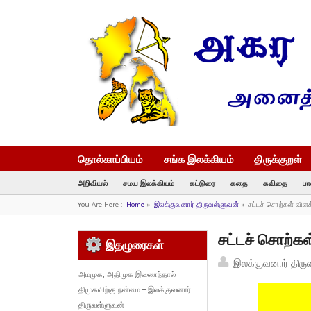
தொல்காப்பியம்
சங்க இலக்கியம்
திருக்குறள்
அறிவியல்
சமய இலக்கியம்
கட்டுரை
கதை
கவிதை
பா
You Are Here :
Home
»
இலக்குவனார் திருவள்ளுவன்
»
சட்டச் சொற்கள் விள
சட்டச் சொற்க
இதழுரைகள்
இலக்குவனார் திரு
அமமுக, அதிமுக இணைந்தால்
திமுகவிற்கு நன்மை – இலக்குவனார்
திருவள்ளுவன்