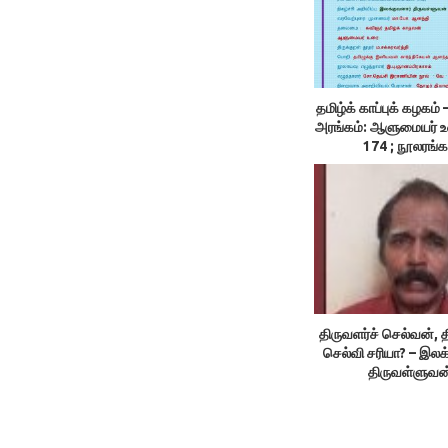
தமிழ்க் காப்புக் கழக
அரங்கம்: ஆளுமையர் 
174 ; நூலரங்க
திருவளர்ச் செல்வன், த
செல்வி சரியா? – இலக
திருவள்ளுவன