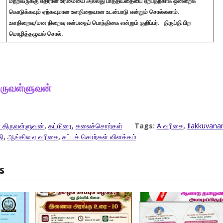
மற்றவருக்கு எதிரான உரிமையை அல்லது பாத்தியதையை ஏற்பதற்காக ஒன்றைக்
கொடுக்கவும் ஏற்கவுமான உளநிறைவான உடன்பாடு என்றும் சொல்லலாம்.
உளநிறைவு/மன நிறைவு என்பதைப் பொந்திகை என்றும் குறிப்பர்.
திருப்தி பிற
மொழித்தழுவல் சொல்.
ிருவள்ளுவன்
 திருவள்ளுவன்
,
கட்டுரை
,
கலைச்சொற்கள்
Tags:
A வரிசை
,
Ilakkuvana
ி
,
ஆங்கில ஏ வரிசை
,
சட்டச் சொற்கள் விளக்கம்
s