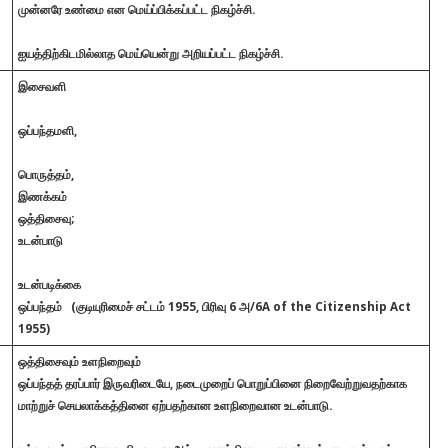
முன்னரே உண்மை என மெய்ப்பிக்கப்பட்ட நிகழ்ச்சி.
ஐயத்திற்கிடமில்லாத மெய்யென்று அறியப்பட்ட நிகழ்ச்சி.
இசைவளி
ஒப்பந்தமளி,
பொருத்தம்,
இணக்கம்
ஒத்திசைவு;
உடன்பாடு
உடன்படிக்கை
ஒப்பந்தம்
(குடியுரிமைச் சட்டம் 1955, பிரிவு 6 அ/6A of the Citizenship Act
1955)
ஒத்திசைவும் உளநிறைவும்
ஒப்பந்தத் தரப்பார் இருவரிடையே, நடைமுறைப் பொறுப்பினை நிறைவேற்றுவதற்காக
மாற்றுச் செயலாக்கத்தினை ஏற்பதற்கான உளநிறைவான உடன்பாடு.