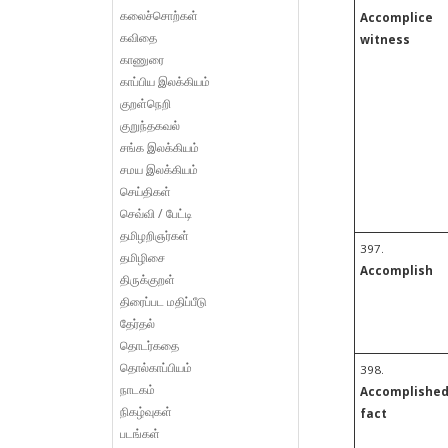
கலைச்சொற்கள்
Accomplice
கவிதை
witness
காணுரை
காப்பிய இலக்கியம்
குறள்நெறி
குறுந்தகவல்
சங்க இலக்கியம்
சமய இலக்கியம்
செய்திகள்
செவ்வி / பேட்டி
தமிழறிஞர்கள்
397.
தமிழிசை
Accomplish
திருக்குறள்
திரைப்பட மதிப்பீடு
தேர்தல்
தொடர்கதை
தொல்காப்பியம்
398.
நாடகம்
Accomplishe
நிகழ்வுகள்
fact
படங்கள்