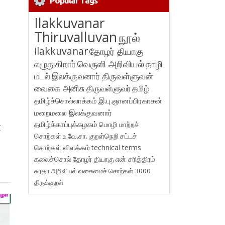
Popular Tags
Ilakkuvanar
Thiruvalluvan
நூல்
ilakkuvanar
தோழர் தியாகு
எழுதுகிறார்
வெருளி அறிவியல்
தாழி
மடல்
இலக்குவனார் திருவள்ளுவன்
வைகை அனிசு
திருவள்ளுவர்
தமிழ்
தமிழ்ச்சொல்லாக்கம்
இ.பு.ஞானப்பிரகாசன்
மறைமலை இலக்குவனார்
தமிழ்க்காப்புக்கழகம்
மொழி மாற்றச்
r
சொற்கள்
உ.வே.சா.
குறள்நெறி
சட்டச்
சொற்கள் விளக்கம்
technical terms
கலைச்சொல்
தோழர் தியாகு
என் சரித்திரம்
சுரதா
அறிவியல் வகைமைச் சொற்கள் 3000
திருக்குறள்