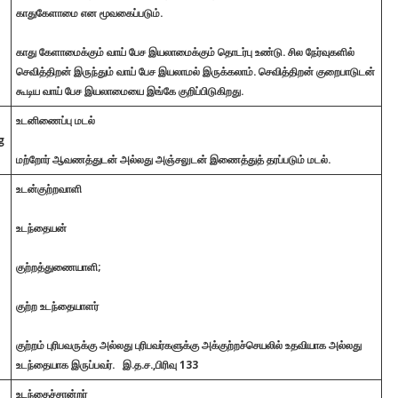
காதுகேளாமை என மூவகைப்படும்.
காது கேளாமைக்கும் வாய் பேச இயலாமைக்கும் தொடர்பு உண்டு. சில நேர்வுகளில்
செவித்திறன் இருந்தும் வாய் பேச இயலாமல் இருக்கலாம்.
செவித்திறன் குறைபாடுடன்
கூடிய வாய் பேச இயலாமையை இங்கே குறிப்பிடுகிறது.
உடனிணைப்பு மடல்
g
மற்றோர் ஆவணத்துடன் அல்லது அஞ்சலுடன் இணைத்துத் தரப்படும் மடல்.
உடன்குற்றவாளி
உடந்தையன்
குற்றத்துணையாளி;
குற்ற உடந்தையாளர்
குற்றம் புரிபவருக்கு அல்லது புரிபவர்களுக்கு அக்குற்றச்செயலில் உதவியாக அல்லது
உடந்தையாக இருப்பவர்.
இ.த.ச.,பிரிவு 133
உடந்தைச்சான்றர்