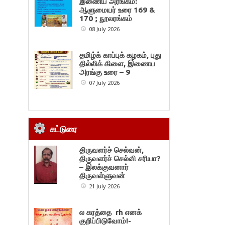
இணைய அரங்கம்:
ஆளுமையர் உரை 169 &
170 ; நூலரங்கம்
08 July 2026
தமிழ்க் காப்புக் கழகம், புது
தில்லிக் கிளை, இணைய
அரங்கு உரை – 9
07 July 2026
கட்டுரை
திருவளர்ச் செல்வன்,
திருவளர்ச் செல்வி சரியா?
– இலக்குவனார்
திருவள்ளுவன்
21 July 2026
ல கரத்தை rh எனக்
குறிப்பிடுவோம்!-