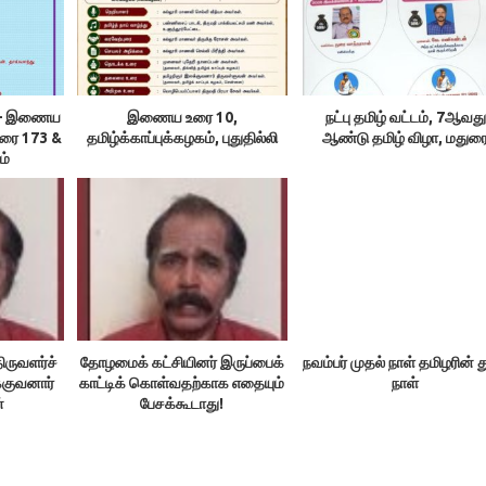
ம் – இணைய
இணைய உரை 10,
நட்பு தமிழ் வட்டம், 7ஆவது
உரை 173 &
தமிழ்க்காப்புக்கழகம், புதுதில்லி
ஆண்டு தமிழ் விழா, மதுர
ம்
ிருவளர்ச்
தோழமைக் கட்சியினர் இருப்பைக்
நவம்பர் முதல் நாள் தமிழரின் 
்குவனார்
காட்டிக் கொள்வதற்காக எதையும்
நாள்
்
பேசக்கூடாது!