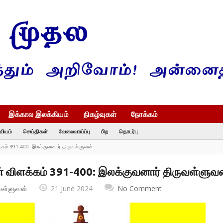
இக்கால இலக்கியம்
நிகழ்வுகள்
நோக்கம்
வியம்
செய்திகள்
வேலைவாய்ப்பு
பிற
தொடர்பு
க்கம் 391-400: இலக்குவனார் திருவள்ளுவன்
ள் விளக்கம் 391-400: இலக்குவனார் திருவள்ளுவ
வள்ளுவன்
21 June 2024
No Comment