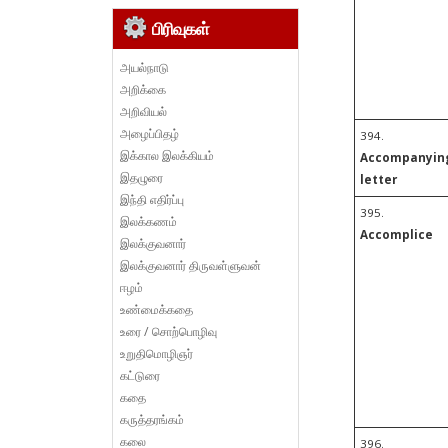
பிரிவுகள்
அயல்நாடு
அறிக்கை
அறிவியல்
அழைப்பிதழ்
394.
இக்கால இலக்கியம்
Accompanyin
இதழுரை
letter
இந்தி எதிர்ப்பு
395.
இலக்கணம்
Accomplice
இலக்குவனார்
இலக்குவனார் திருவள்ளுவன்
ஈழம்
உண்மைக்கதை
உரை / சொற்பொழிவு
உறுதிமொழிஞர்
கட்டுரை
கதை
கருத்தரங்கம்
கலை
396.