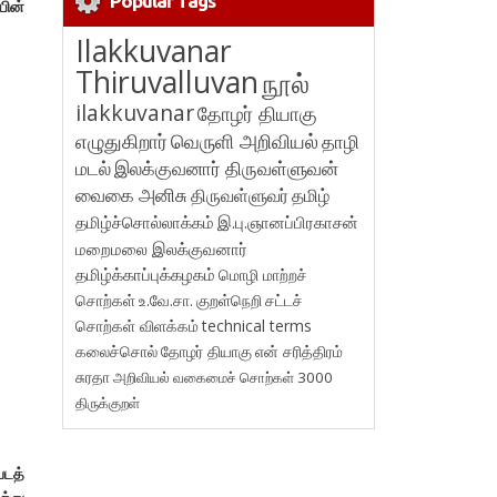
Popular Tags
யின்
Ilakkuvanar
Thiruvalluvan
நூல்
ilakkuvanar
தோழர் தியாகு
எழுதுகிறார்
வெருளி அறிவியல்
தாழி
மடல்
இலக்குவனார் திருவள்ளுவன்
வைகை அனிசு
திருவள்ளுவர்
தமிழ்
தமிழ்ச்சொல்லாக்கம்
இ.பு.ஞானப்பிரகாசன்
மறைமலை இலக்குவனார்
தமிழ்க்காப்புக்கழகம்
மொழி மாற்றச்
சொற்கள்
உ.வே.சா.
குறள்நெறி
சட்டச்
சொற்கள் விளக்கம்
technical terms
கலைச்சொல்
தோழர் தியாகு
என் சரித்திரம்
சுரதா
அறிவியல் வகைமைச் சொற்கள் 3000
திருக்குறள்
படத்