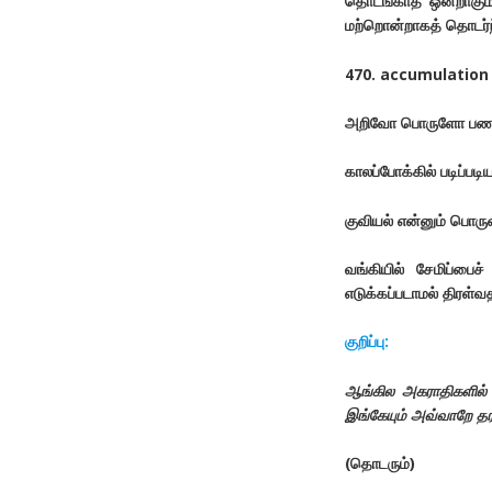
தொடங்காத ஒன்றாகும்
மற்றொன்றாகத் தொடர்ந
470. accumulation –
அறிவோ பொருளோ பணமோ
காலப்போக்கில் படிப்ப
குவியல் என்னும் பொர
வங்கியில் சேமிப்பைச்
எடுக்கப்படாமல் திரள்வத
குறிப்பு:
ஆங்கில அகராதிகளில்
இங்கேயும் அவ்வாறே தரப
(தொடரும்)