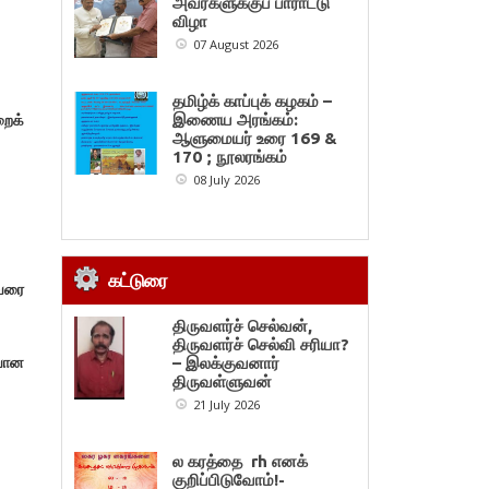
அவர்களுக்குப் பாராட்டு
விழா
07 August 2026
தமிழ்க் காப்புக் கழகம் –
றைக்
இணைய அரங்கம்:
ஆளுமையர் உரை 169 &
170 ; நூலரங்கம்
08 July 2026
கட்டுரை
வரை
திருவளர்ச் செல்வன்,
திருவளர்ச் செல்வி சரியா?
ியான
– இலக்குவனார்
திருவள்ளுவன்
21 July 2026
ல கரத்தை rh எனக்
குறிப்பிடுவோம்!-