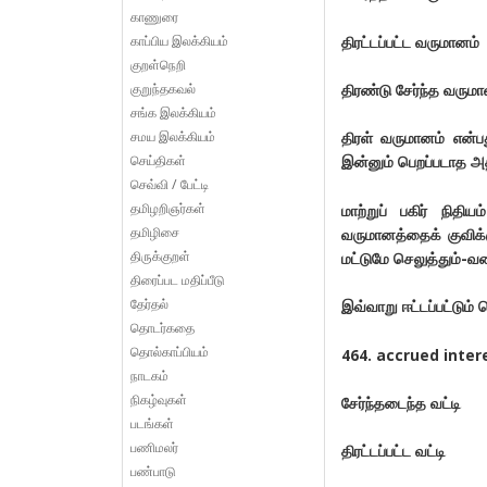
காணுரை
காப்பிய இலக்கியம்
திரட்டப்பட்ட வருமானம்
குறள்நெறி
குறுந்தகவல்
திரண்டு சேர்ந்த வருமா
சங்க இலக்கியம்
சமய இலக்கியம்
திரள் வருமானம் என்
செய்திகள்
இன்னும் பெறப்படாத அ
செவ்வி / பேட்டி
தமிழறிஞர்கள்
மாற்றுப் பகிர் நிதி
தமிழிசை
வருமானத்தைக் குவிக்க
திருக்குறள்
மட்டுமே செலுத்தும்-வ
திரைப்பட மதிப்பீடு
தேர்தல்
இவ்வாறு ஈட்டப்பட்டும
தொடர்கதை
தொல்காப்பியம்
464. accrued interes
நாடகம்
நிகழ்வுகள்
சேர்ந்தடைந்த வட்டி
படங்கள்
பணிமலர்
திரட்டப்பட்ட வட்டி
பண்பாடு