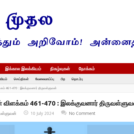
இக்கால இலக்கியம்
நிகழ்வுகள்
நோக்கம்
வியம்
செய்திகள்
வேலைவாய்ப்பு
பிற
தொடர்பு
க்கம் 461-470 : இலக்குவனார் திருவள்ளுவன்
் விளக்கம் 461-470 : இலக்குவனார் திருவள்ளுவ
வள்ளுவன்
10 July 2024
No Comment