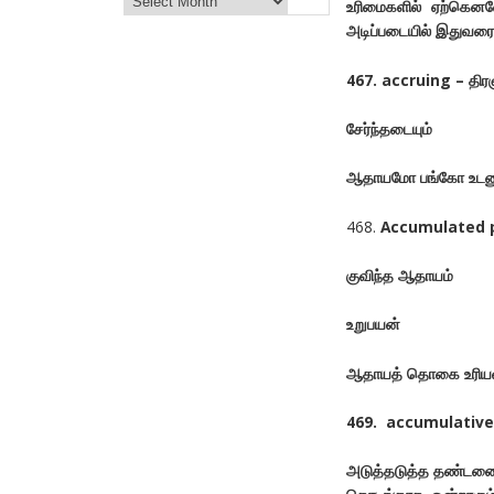
உரிமைகளில் ஏற்கெனவ
அடிப்படையில் இதுவரை
467. accruing – திரள
சேர்ந்தடையும்
ஆதாயமோ பங்கோ உடனுக்
468.
Accumulated pr
குவிந்த ஆதாயம்
உறுபயன்
ஆதாயத் தொகை உரியவரு
469. accumulativ
அடுத்தடுத்த தண்டனை