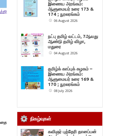
இணைய அரங்கம்:
ஆளுமையர் உரை 173 &
்சி)
174 ; நூலரங்கம்
06 August 2026
நட்பு தமிழ் வட்டம், 7ஆவது
ஆண்டு தமிழ் விழா,
மதுரை
04 August 2026
தமிழ்க் காப்புக் கழகம் –
இணைய அரங்கம்:
ஆளுமையர் உரை 169 &
170 ; நூலரங்கம்
08 July 2026
நிகழ்வுகள்
பதை
கவிஞர் புத்தேரி தானப்பன்