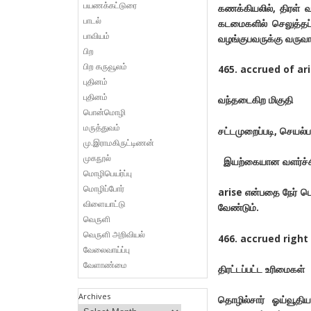
பயணக்கட்டுரை
கணக்கியலில், திரள் வட
பாடல்
கடமைகளில் செலுத்தப்ப
பாவியம்
வழங்குபவருக்கு வரு
பிற
பிற கருவூலம்
465. accrued of aris
புதினம்
புதினம்
வந்தடைகிற மிகுதி
பொன்மொழி
மருத்துவம்
சட்டமுறைப்படி, செயல
மு.இராமகிருட்டிணன்
முகநூல்
இயற்கையான வளர்ச்சி,
மொழிபெயர்ப்பு
மொழிப்போர்
arise என்பதை நேர் பொ
விளையாட்டு
வேண்டும்.
வெருளி
வெருளி அறிவியல்
466. accrued right 
வேலைவாய்ப்பு
வேளாண்மை
திரட்டப்பட்ட உரிமைகள்
Archives
தொழில்சார் ஓய்வூதிய