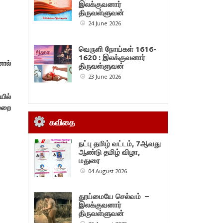
இலக்குவனார்
திருவள்ளுவன்
24 June 2026
வெருளி நோய்கள் 1616-
1620 : இலக்குவனார்
னால்
திருவள்ளுவன்
23 June 2026
யில்
முறை
கவிதை
நட்பு தமிழ் வட்டம், 7ஆவது
ஆண்டு தமிழ் விழா,
மதுரை
04 August 2026
தூய்மையே செல்வம் –
இலக்குவனார்
திருவள்ளுவன்