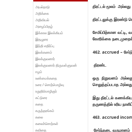
திரட்டல் மூலம் அல்லது
அயல்நாடு
அறிக்கை
திரட்டலுக்கு இரண்ட
அறிவியல்
அழைப்பிதழ்
சேமிப்பிற்கான வட்டி,
இக்கால இலக்கியம்
கோரிக்கை நடைமுறைக்க
இதழுரை
இந்தி எதிர்ப்பு
462. accrued – சேர்
இலக்கணம்
இலக்குவனார்
திரண்ட
இலக்குவனார் திருவள்ளுவன்
ஈழம்
ஒரு நிறுவனம் அல்ல
உண்மைக்கதை
செலுத்தப்படாத அல்லது ப
உரை / சொற்பொழிவு
உறுதிமொழிஞர்
இது திரட்டல் கணக்கி
கட்டுரை
தருணத்தில் உரிய நாளிட
கதை
கருத்தரங்கம்
463. accrued incom
கலை
கலைச்சொற்கள்
சேர்ந்தடை வருமானம்
கவிதை