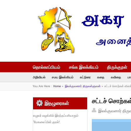
தொல்காப்பியம்
சங்க இலக்கியம்
திருக்குறள்
அறிவியல்
சமய இலக்கியம்
கட்டுரை
கதை
கவிதை
பா
You Are Here :
Home
»
இலக்குவனார் திருவள்ளுவன்
»
சட்டச் சொற்கள் விள
சட்டச் சொற்கள
இதழுரைகள்
இலக்குவனார் திரு
எழுவர் வழக்கில் இரத்தப்பசியாறும்
‘மேகலை’யின் குரல்!