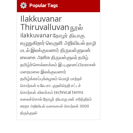
Popular Tags
Ilakkuvanar
Thiruvalluvan
நூல்
ilakkuvanar
தோழர் தியாகு
எழுதுகிறார்
வெருளி அறிவியல்
தாழி
மடல்
இலக்குவனார் திருவள்ளுவன்
வைகை அனிசு
திருவள்ளுவர்
தமிழ்
தமிழ்ச்சொல்லாக்கம்
இ.பு.ஞானப்பிரகாசன்
மறைமலை இலக்குவனார்
தமிழ்க்காப்புக்கழகம்
மொழி மாற்றச்
சொற்கள்
உ.வே.சா.
குறள்நெறி
சட்டச்
சொற்கள் விளக்கம்
technical terms
கலைச்சொல்
தோழர் தியாகு
என் சரித்திரம்
சுரதா
அறிவியல் வகைமைச் சொற்கள் 3000
திருக்குறள்