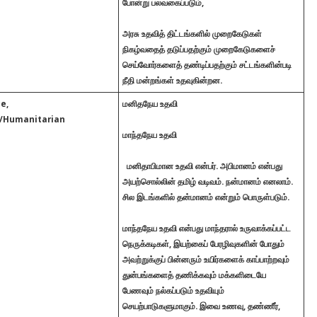
போன்று பலவகைப்படும்,
அரசு உதவித் திட்டங்களில் முறைகேடுகள்
நிகழ்வதைத் தடுப்பதற்கும் முறைகேடுகளைச்
செய்வோர்களைத் தண்டிப்பதற்கும் சட்டங்களின்படி
நீதி மன்றங்கள் உதவுகின்றன.
e,
மனிதநேய உதவி
/Humanitarian
மாந்தநேய உதவி
மனிதாபிமான உதவி என்பர். அபிமானம் என்பது
அயற்சொல்லின் தமிழ் வடிவம். நன்மானம் எனலாம்.
சில இடங்களில் தன்மானம் என்றும் பொருள்படும்.
மாந்தநேய உதவி என்பது மாந்தரால் உருவாக்கப்பட்ட
நெருக்கடிகள், இயற்கைப் பேரழிவுகளின் போதும்
அவற்றுக்குப் பின்னரும் உயிர்களைக் காப்பாற்றவும்
துன்பங்களைத் தணிக்கவும் மக்களிடையே
பேணவும் நல்கப்படும் உதவியும்
செயற்பாடுகளுமாகும். இவை உணவு, தண்ணீர்,