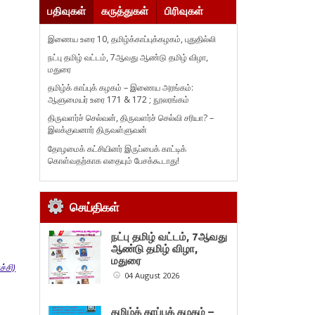
பதிவுகள்
கருத்துகள்
பிரிவுகள்
இணைய உரை 10, தமிழ்க்காப்புக்கழகம், புதுதில்லி
நட்பு தமிழ் வட்டம், 7ஆவது ஆண்டு தமிழ் விழா,
மதுரை
தமிழ்க் காப்புக் கழகம் – இணைய அரங்கம்:
ஆளுமையர் உரை 171 & 172 ; நூலரங்கம்
திருவளர்ச் செல்வன், திருவளர்ச் செல்வி சரியா? –
இலக்குவனார் திருவள்ளுவன்
தோழமைக் கட்சியினர் இருப்பைக் காட்டிக்
கொள்வதற்காக எதையும் பேசக்கூடாது!
செய்திகள்
நட்பு தமிழ் வட்டம், 7ஆவது
ஆண்டு தமிழ் விழா,
மதுரை
்சி)
04 August 2026
தமிழ்க் காப்புக் கழகம் –