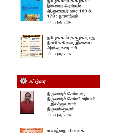
தமிழ்க் காப்புக் கழகம் –
இணைய அரங்கம்:
ஆளுமையர் உரை 169 &
170 ; நூலரங்கம்
08 July 2026
தமிழ்க் காப்புக் கழகம், புது
தில்லிக் கிளை, இணைய
அரங்கு உரை – 9
07 July 2026
கட்டுரை
திருவளர்ச் செல்வன்,
திருவளர்ச் செல்வி சரியா?
– இலக்குவனார்
திருவள்ளுவன்
21 July 2026
ல கரத்தை rh எனக்