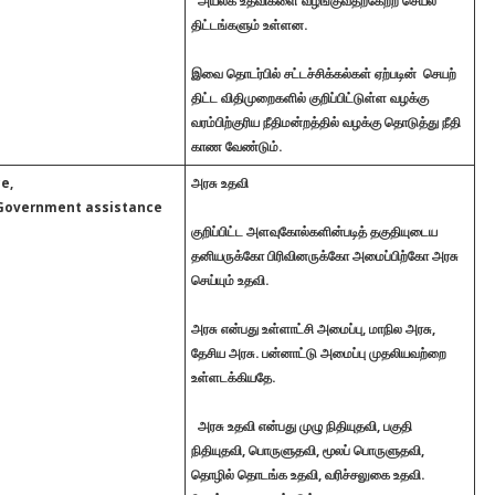
அயலக உதவிகளை வழங்குவதற்கேற்ற செயல்
திட்டங்களும் உள்ளன.
இவை தொடர்பில் சட்டச்சிக்கல்கள் ஏற்படின் செயற்
திட்ட விதிமுறைகளில் குறிப்பிட்டுள்ள வழக்கு
வரம்பிற்குரிய நீதிமன்றத்தில் வழக்கு தொடுத்து நீதி
காண வேண்டும்.
e,
அரசு உதவி
Government assistance
குறிப்பிட்ட அளவுகோல்களின்படித் தகுதியுடைய
தனியருக்கோ பிரிவினருக்கோ அமைப்பிற்கோ அரசு
செய்யும் உதவி.
அரசு என்பது உள்ளாட்சி அமைப்பு, மாநில அரசு,
தேசிய அரசு. பன்னாட்டு அமைப்பு முதலியவற்றை
உள்ளடக்கியதே.
அரசு உதவி என்பது முழு நிதியுதவி, பகுதி
நிதியுதவி, பொருளுதவி, மூலப் பொருளுதவி,
தொழில் தொடங்க உதவி, வரிச்சலுகை உதவி.