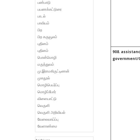
பண்பாடு
பயணக்கட்டுரை
பாடல்
பாவியம்
பிற
பிற கருவூலம்
புதினம்
புதினம்
908. assistanc
பொன்மொழி
government/
மருத்துவம்
மு.இராமகிருட்டிணன்
முகநூல்
மொழிபெயர்ப்பு
மொழிப்போர்
விளையாட்டு
வெருளி
வெருளி அறிவியல்
வேலைவாய்ப்பு
வேளாண்மை