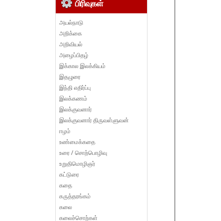
பிரிவுகள்
அயல்நாடு
அறிக்கை
அறிவியல்
அழைப்பிதழ்
இக்கால இலக்கியம்
இதழுரை
இந்தி எதிர்ப்பு
இலக்கணம்
இலக்குவனார்
இலக்குவனார் திருவள்ளுவன்
ஈழம்
உண்மைக்கதை
உரை / சொற்பொழிவு
உறுதிமொழிஞர்
கட்டுரை
கதை
கருத்தரங்கம்
கலை
கலைச்சொற்கள்