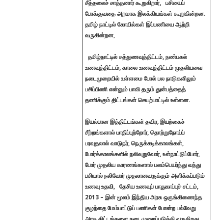
சீத்தலைச் சாத்தனார் கூறுகிறார்,
பசியைப்
போக்குவதை அறமாக இலக்கியங்கள் கூறுகின்றன.
தமிழ் நாட்டில் கோயில்கள் இப்பணியை ஆற்றி
வருகின்றன,
தமிழ்நாட்டில் சத்துணவுத்திட்டம், நண்பகல்
உணவுத்திட்டம், காலை உணவுத்திட்டம் முதலியவை
நடைமுறையில் உள்ளமை போல் பல நாடுகளிலும்
பசிப்பிணி என்னும் பாவி தரும்
துன்பத்தைத்
தணிக்கும் திட்டங்கள் செயற்பாட்டில் உள்ளன.
இயல்பான இத்திட்டங்கள் தவிர, இயற்கைச்
சீற்றங்களால் பாதிப்புற்றோர், தொற்றுநோய்ப்
பரவுதலால் வாடுநர், நெருக்கடிக்காலங்கள்,
போர்க்காலங்களில் நலிவுறுவோர், உள்நாட்டுப்போர்,
போர் முதலிய காரணங்களால் பலம்பெயர்ந்து வந்து
பசியால் நலிவோர் முதலானவருக்கும் அளிக்கப்படும்
உணவு உதவி,
தேசிய உணவுப் பாதுகாப்புச் சட்டம்,
2013 – இன் மூலம் இந்திய அரசு ஒருங்கிணைந்த
குழந்தை மேம்பாட்டுப் பணிகள் போன்ற பல்வேறு
அரசு திட்டங்களை நடைமுறைப்படுத்தி வருகிறது.