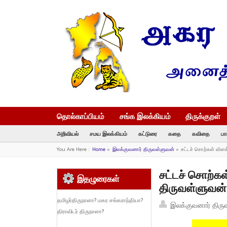
தொல்காப்பியம்
சங்க இலக்கியம்
திருக்குறள்
அறிவியல்
சமய இலக்கியம்
கட்டுரை
கதை
கவிதை
பா
You Are Here :
Home
»
இலக்குவனார் திருவள்ளுவன்
»
சட்டச் சொற்கள் விள
சட்டச் சொற்கள
இதழுரைகள்
திருவள்ளுவன்
தமிழர்திருநாளா? மகர சங்கராந்தியா?
இலக்குவனார் திரு
திராவிடர் திருநாளா?