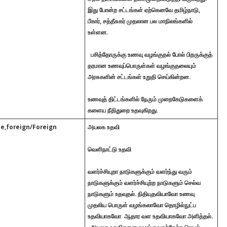
இது போன்ற சட்டங்கள் ஏற்கெனவே தமிழ்நாடு,
பீகார், சத்தீசுகர் முதலான பல மாநிலங்களில்
உள்ளன
,
பசித்தோருக்கு உணவு வழங்குதல்
போல் பிறருக்குத்
தரமான உணவுப்பொருள்கள் வழங்குதலையும்
அரசுகளின் சட்டங்கள் உறுதி செய்கின்றன.
உணவுத் திட்டங்களில் நேரும் முறைகேடுகளைக்
களைய நீதிதுறை உதவுகிறது.
ce,foreign/Foreign
அயலக உதவி
வெளிநாட்டு உதவி
வளர்ச்சியுறா நாடுகளுக்கும் வளர்ந்து வரும்
நாடுகளுக்கும் வளர்ச்சியுற்ற நாடுகளும் செல்வ
நாடுகளும் உதவுதல். நிதியுதவியாவோ உணவு
முதலிய பொருள் வழங்கலாவோ தொழில்நுட்ப
உதவியாகவோ ஆதார வள உதவியாகவோ அளித்தல்.