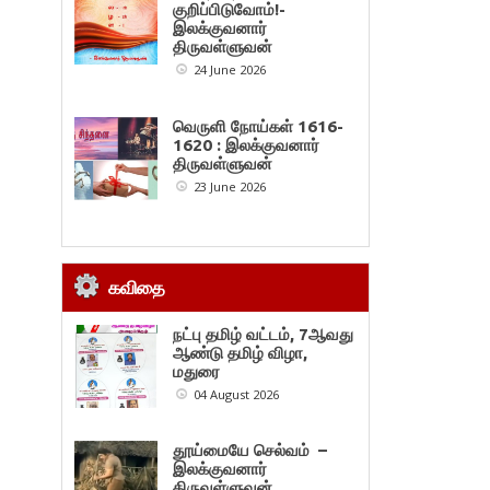
குறிப்பிடுவோம்!-
இலக்குவனார்
திருவள்ளுவன்
24 June 2026
வெருளி நோய்கள் 1616-
1620 : இலக்குவனார்
திருவள்ளுவன்
23 June 2026
கவிதை
நட்பு தமிழ் வட்டம், 7ஆவது
ஆண்டு தமிழ் விழா,
மதுரை
04 August 2026
தூய்மையே செல்வம் –
இலக்குவனார்
திருவள்ளுவன்