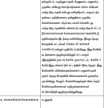
தங்குமிடம், மருத்துவ உதவி, பேணுகை, பாதுகாப்பு
முதலிய பல்வேறு செயற்பாடுகளை உள்ளடக்கியன.
மாந்த நேய உதவி என்பது மனிதநேயம், பாகுபாடற்ற
தன்மை, நடுநிலைமை தன்னுரிமை முதலிய
கொள்கைகளை அடிப்படையாகக் கொண்டது.
மாந்த நேய உதவியில் பன்னாட்டு மாந்த நேயச் சட்டம்
[International humanitarian law(IHL)]
குறிக்கத்தக்க இடத்தை வகிக்கிறது. இஃது ஆயுத
மோதலின் சட்டங்கள் (laws of armed
conflict) என்றும் குறிப்பிடப்படுகிறது. இது போரின்
நடத்தையை ஒழுங்குபடுத்தும் சட்டமாகும்
(இலத்தீனில் jus in bello ;jus=சட்டம்; bellō =
போர்) இது பன்னாட்டுச் சட்டத்தின் பிரிவு ஆகும். இது
போர்களில் பங்கேற்காதவர்களைப் பாதுகாப்பதன்
மூலம் ஆயுத மோதலின் விளைவுகளைக் குறைக்க
முயல்கிறது மேலும், போராளிகளுக்குக் கிடைக்கும்
போர்க்கருவிகளையும் வழிமுறைகளையும்
கட்டுப்படுத்தி ஒழுங்குபடுத்துகிறது.
nce, immediate/Immediate
உடனுதவி