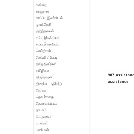
கவிதை
காணுரை
காப்பிய இலக்கியம்
குறள்நெறி
குறுந்தகவல்
சங்க இலக்கியம்
சமய இலக்கியம்
செய்திகள்
செவ்வி / பேட்டி
தமிழறிஞர்கள்
தமிழிசை
907. assistan
திருக்குறள்
assistance
திரைப்பட மதிப்பீடு
தேர்தல்
தொடர்கதை
தொல்காப்பியம்
நாடகம்
நிகழ்வுகள்
படங்கள்
பணிமலர்