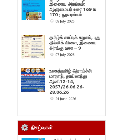
இணைய அரங்கம்:
ஆளுமையர் உரை 169 &
170 ; நூலரங்கம்
08 July 2026
தமிழ்க் காப்புக் கழகம், புது
தில்லிக் கிளை, இணைய
அரங்கு உரை – 9
07 July 2026
உலகத்தமிழ் ஆராய்ச்சி
மாநாடு, தாய்லாந்து
ஆனி12-14,
2057/26.06.26-
28.06.26
24 June 2026
நிகழ்வுகள்