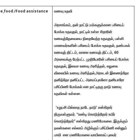
ce,food./Food assistance
உணவு உதவி
அரசாங்கம், தன் நாட்டு மக்களுக்கான பசியைப்
போக்க உதவுதல், நாட்டில் உள்ள சிறாரின்
உணவுத்தேவையை நிறைவேற்ற உதவுதல், பள்ளி
மாணவர்களின் பசியைப் போக்க உதவுதல், நண்பகல்
உணவுத் திட்டம், காலை உணவுத் திட்டம், 60
அகவைக்கு மேற்பட்ட முதியோரின் பசியைப் போக்க
உதவுதல், இலவச உணவு அளித்தல், சலுகை
விலையில் உணவு அளித்தல்,அரசுடன் இணைந்தோ
தனித்தோ தனிப்பட்ட அமைப்புகளோ தனியாரோ
பசிப்பிணி போக்கல் என நாட்டிறகு நாடு உணவு
உதவிகள் உள்ளன.
‘உறுபசி யில்லாத நாடே நாடு’ என்கிறார்
திருவள்ளுவர். “உண்டி கொடுத்தோர் உயிர்
கொடுத்தோர்” என்கிறது மணிமேகலை. இருக்கும்
நலன்களை எல்லாம் அழிக்கும் பசிப்பிணி என்னும்
பாவி
என மணிமேகலை வாயிலாகப் புலவர்