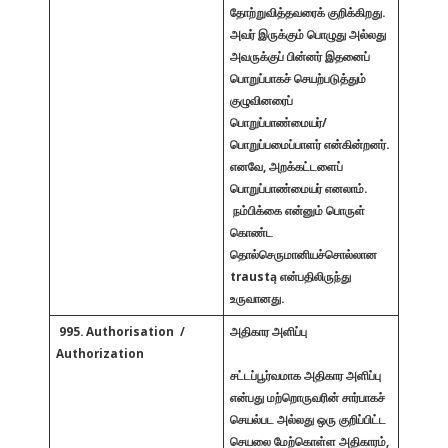
தோற்றுவித்தவரைக் குறிக்கிறது.
அவர் இருக்கும் பொழுது அல்லது
அவருக்குப் பின்னர் இதனைப்
பொறுப்பாகச் செயற்படுத்தும்
குழுவினரைப்
பொறுப்பாண்மையர்/
பொறுப்பமைப்பாளர் என்கின்றனர்.
எனவே, அறக்கட்டளைப்
பொறுப்பாண்மையர் எனலாம்.
நம்பிக்கை என்னும் பொருள்
கொண்ட
தொல்செருமானியச்சொல்லான
traustą என்பதிலிருந்து
உருவானது.
995. Authorisation /
அதிகார அளிப்பு
Authorization
சட்டப்பூர்வமாக அதிகார அளிப்பு
என்பது மற்றொருவரின் சார்பாகச்
செயல்பட அல்லது ஒரு குறிப்பிட்ட
செயலை மேற்கொள்ள அதிகாரம்,