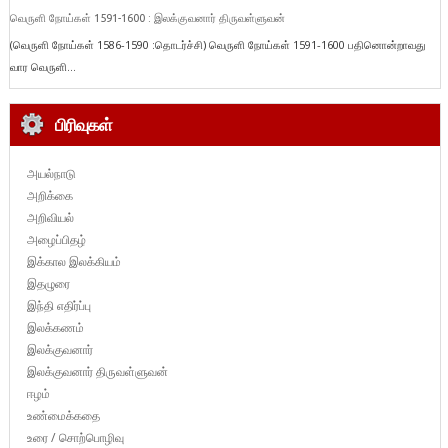
வெருளி நோய்கள் 1591-1600 : இலக்குவனார் திருவள்ளுவன்
(வெருளி நோய்கள் 1586-1590 :தொடர்ச்சி) வெருளி நோய்கள் 1591-1600 பதினொன்றாவது
வார வெருளி...
பிரிவுகள்
அயல்நாடு
அறிக்கை
அறிவியல்
அழைப்பிதழ்
இக்கால இலக்கியம்
இதழுரை
இந்தி எதிர்ப்பு
இலக்கணம்
இலக்குவனார்
இலக்குவனார் திருவள்ளுவன்
ஈழம்
உண்மைக்கதை
உரை / சொற்பொழிவு