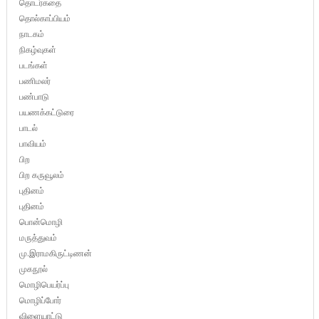
தொடர்கதை
தொல்காப்பியம்
நாடகம்
நிகழ்வுகள்
படங்கள்
பணிமலர்
பண்பாடு
பயணக்கட்டுரை
பாடல்
பாவியம்
பிற
பிற கருவூலம்
புதினம்
புதினம்
பொன்மொழி
மருத்துவம்
மு.இராமகிருட்டிணன்
முகநூல்
மொழிபெயர்ப்பு
மொழிப்போர்
விளையாட்டு