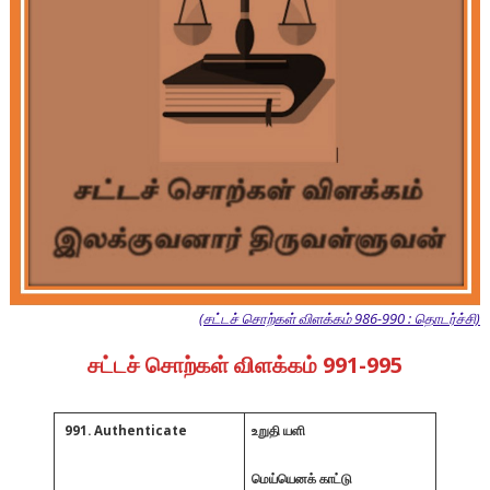
(சட்டச் சொற்கள் விளக்கம் 986-990 : தொடர்ச்சி)
சட்டச் சொற்கள் விளக்கம் 991-995
991. Authenticate
உறுதி யளி
மெய்யெனக் காட்டு