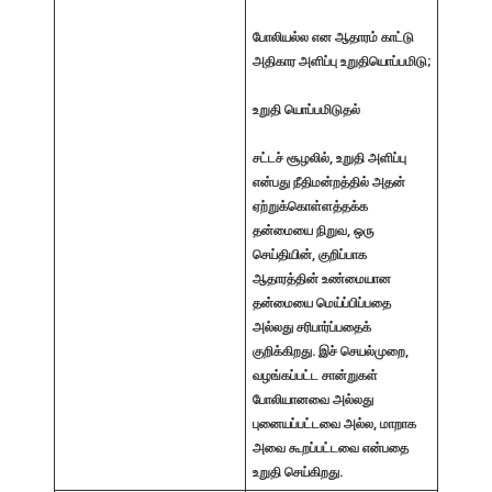
போலியல்ல என ஆதாரம் காட்டு
அதிகார அளிப்பு
உறுதியொப்பமிடு;
உறுதி யொப்பமிடுதல்
சட்டச் சூழலில், உறுதி அளிப்பு
என்பது நீதிமன்றத்தில் அதன்
ஏற்றுக்கொள்ளத்தக்க
தன்மையை நிறுவ, ஒரு
செய்தியின், குறிப்பாக
ஆதாரத்தின் உண்மையான
தன்மையை மெய்ப்பிப்பதை
அல்லது சரிபார்ப்பதைக்
குறிக்கிறது.
இச் செயல்முறை,
வழங்கப்பட்ட சான்றுகள்
போலியானவை அல்லது
புனையப்பட்டவை அல்ல, மாறாக
அவை கூறப்பட்டவை என்பதை
உறுதி செய்கிறது.