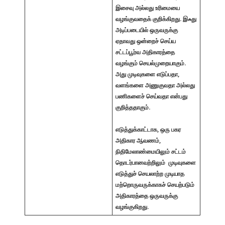
இசைவு அல்லது உரிமையை
வழங்குவதைக் குறிக்கிறது. இஃது
அடிப்படையில் ஒருவருக்கு
ஏதாவது ஒன்றைச் செய்ய
சட்டப்பூர்வ அதிகாரத்தை
வழங்கும் செயல்முறையாகும்.
அது முடிவுகளை எடுப்பதா,
வளங்களை அணுகுவதா அல்லது
பணிகளைச் செய்வதா என்பது
குறித்ததாகும்.
எடுத்துக்காட்டாக, ஒரு பகர
அதிகார ஆவணம்,
நிதிமேலாண்மையிலும் சட்டம்
தொடர்பானவற்றிலும் முடிவுகளை
எடுத்துச் செயலாற்ற முடியாத
மற்றொருவருக்காகச் செயற்படும்
அதிகாரத்தை ஒருவருக்கு
வழங்குகிறது.