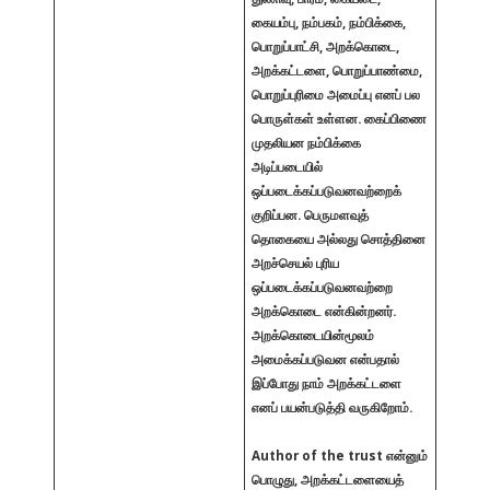
கையம்பு, நம்பகம், நம்பிக்கை,
பொறுப்பாட்சி, அறக்கொடை,
அறக்கட்டளை, பொறுப்பாண்மை,
பொறுப்புரிமை அமைப்பு எனப் பல
பொருள்கள் உள்ளன. கைப்பிணை
முதலியன நம்பிக்கை
அடிப்படையில்
ஒப்படைக்கப்படுவனவற்றைக்
குறிப்பன. பெருமளவுத்
தொகையை அல்லது சொத்தினை
அறச்செயல் புரிய
ஒப்படைக்கப்படுவனவற்றை
அறக்கொடை என்கின்றனர்.
அறக்கொடையின்மூலம்
அமைக்கப்படுவன என்பதால்
இப்போது நாம் அறக்கட்டளை
எனப் பயன்படுத்தி வருகிறோம்.
Author of the trust என்னும்
பொழுது, அறக்கட்டளையைத்