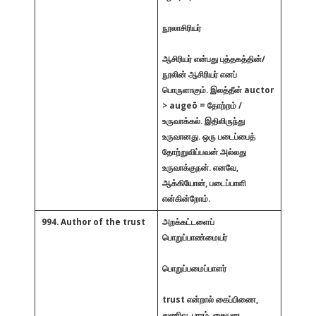
நூலாசிரியர்
ஆசிரியர் என்பது புத்தகத்தின்/
நூலின் ஆசிரியர் எனப்
பொருளாகும். இலத்தீன் auctor
> augeō = தோற்றம் /
உருவாக்கல். இதிலிருந்து
உருவானது. ஒரு படைப்பைத்
தோற்றுவிப்பவன் அல்லது
உருவாக்குநன். எனவே,
ஆக்கியோன், படைப்பாளி
என்கின்றோம்.
994. Author of the trust
அறக்கட்டளைப்
பொறுப்பாண்மையர்
பொறுப்பமைப்பாளர்
trust என்றால் கைப்பிணை,
துணிவு, பாரம், கையடை,