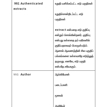
992. Authenticated
உறுதி யளிக்கப்பட்ட
எடு பகுதிகள்
extracts
உறுதிச்சான்றிடப்பட்ட எடு
பகுதிகள்
extract என்பதை எடு குறிப்பு
என்றும் சொல்கின்றனர். குறிப்பு
என்பது உள்ளதை நம் வரிகளில்
குறிப்பதாகவும் பொருள்படும்.
ஆனால் ஆவணத்தின் சில பகுதிப்
பக்கங்களை உள்ளவாறே எடுத்துத்
தருவது. எனவே, எடு பகுதி
என்பதே சரியாகும்.
993.
Author
ஆக்கியோன்
படைப்பாளி
மூலவர்
ஆசிரியர்