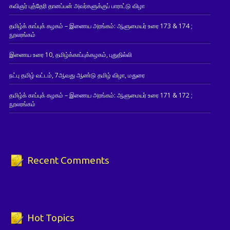
கவிஞர் புத்தேரி தானப்பன் அவர்களுக்குப் பாராட்டு விழா
தமிழ்க் காப்புக் கழகம் – இணைய அரங்கம்: ஆளுமையர் உரை 173 & 174 ;
நூலரங்கம்
இணைய உரை 10, தமிழ்க்காப்புக்கழகம், புதுதில்லி
நட்பு தமிழ் வட்டம், 7ஆவது ஆண்டு தமிழ் விழா, மதுரை
தமிழ்க் காப்புக் கழகம் – இணைய அரங்கம்: ஆளுமையர் உரை 171 & 172 ;
நூலரங்கம்
Recent Comments
Hot Topics