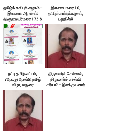
தமிழ்க் காப்புக் கழகம் –
இணைய உரை 10,
இணைய அரங்கம்:
தமிழ்க்காப்புக்கழகம்,
ஆளுமையர் உரை 173 &
புதுதில்லி
174 ; நூலரங்கம்
நட்பு தமிழ் வட்டம்,
திருவளர்ச் செல்வன்,
7ஆவது ஆண்டு தமிழ்
திருவளர்ச் செல்வி
விழா, மதுரை
சரியா? – இலக்குவனார்
திருவள்ளுவன்