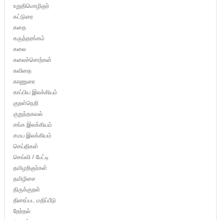
உறுதிமொழிஞர்
கட்டுரை
கதை
கருத்தரங்கம்
கலை
கலைச்சொற்கள்
கவிதை
காணுரை
காப்பிய இலக்கியம்
குறள்நெறி
குறுந்தகவல்
சங்க இலக்கியம்
சமய இலக்கியம்
செய்திகள்
செவ்வி / பேட்டி
தமிழறிஞர்கள்
தமிழிசை
திருக்குறள்
திரைப்பட மதிப்பீடு
தேர்தல்