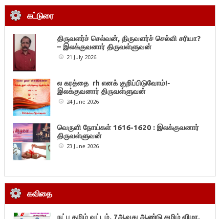
கட்டுரை
திருவளர்ச் செல்வன், திருவளர்ச் செல்வி சரியா?
– இலக்குவனார் திருவள்ளுவன்
21 July 2026
ல கரத்தை rh எனக் குறிப்பிடுவோம்!-
இலக்குவனார் திருவள்ளுவன்
24 June 2026
வெருளி நோய்கள் 1616-1620 : இலக்குவனார்
திருவள்ளுவன்
23 June 2026
கவிதை
நட்பு தமிழ் வட்டம், 7ஆவது ஆண்டு தமிழ் விழா,