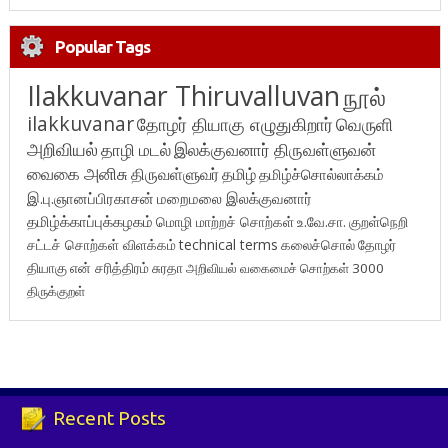
Popular Tags
Ilakkuvanar Thiruvalluvan
நூல்
ilakkuvanar
தோழர் தியாகு எழுதுகிறார்
வெருளி
அறிவியல்
தாழி மடல்
இலக்குவனார் திருவள்ளுவன்
வைகை அனிசு
திருவள்ளுவர்
தமிழ்
தமிழ்ச்சொல்லாக்கம்
இ.பு.ஞானப்பிரகாசன்
மறைமலை இலக்குவனார்
தமிழ்க்காப்புக்கழகம்
மொழி மாற்றச் சொற்கள்
உ.வே.சா.
குறள்நெறி
சட்டச் சொற்கள் விளக்கம்
technical terms
கலைச்சொல்
தோழர்
தியாகு
என் சரித்திரம்
சுரதா
அறிவியல் வகைமைச் சொற்கள் 3000
திருக்குறள்
Recent Posts