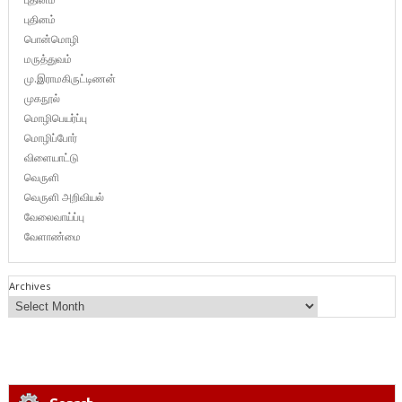
புதினம்
பொன்மொழி
மருத்துவம்
மு.இராமகிருட்டிணன்
முகநூல்
மொழிபெயர்ப்பு
மொழிப்போர்
விளையாட்டு
வெருளி
வெருளி அறிவியல்
வேலைவாய்ப்பு
வேளாண்மை
Archives