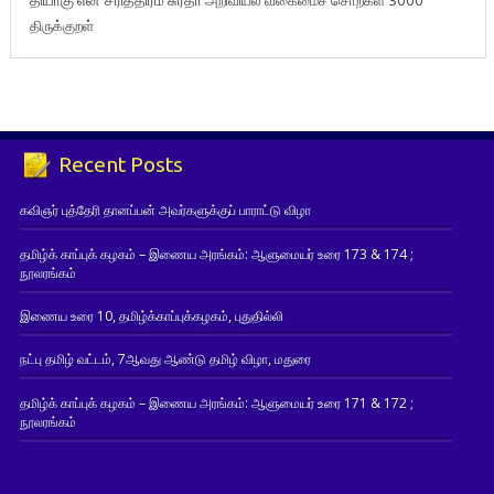
திருக்குறள்
Recent Posts
கவிஞர் புத்தேரி தானப்பன் அவர்களுக்குப் பாராட்டு விழா
தமிழ்க் காப்புக் கழகம் – இணைய அரங்கம்: ஆளுமையர் உரை 173 & 174 ;
நூலரங்கம்
இணைய உரை 10, தமிழ்க்காப்புக்கழகம், புதுதில்லி
நட்பு தமிழ் வட்டம், 7ஆவது ஆண்டு தமிழ் விழா, மதுரை
தமிழ்க் காப்புக் கழகம் – இணைய அரங்கம்: ஆளுமையர் உரை 171 & 172 ;
நூலரங்கம்