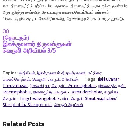
என நினைவூட்டும் நற்செயலே. ஆனால், நினைவூட்டு வருவதற்கு முன்னரே
அது குறித்து எண்ணித் தேவையற்ற கவலைகொள்வோர் உள்ளனர்.
சிலருக்கு நினைவூட்ட வேண்டும் என்று தேவையற்ற பேரச்சம் வருவதுண்டு.
00
(தொடரும்)
இலக்குவனார் திருவள்ளுவன்
வெருளி அறிவியல் 3/5
Topics:
அறிவியல்
,
இலக்குவனார் திருவள்ளுவன்
,
கட்டுரை
,
கலைச்சொற்கள்
,
வெருளி
,
வெருளி அறிவியல்
Tags:
Ilakkuvanar
Thiruvalluvan
,
நினைவிழப்பு வெருளி - Amnesiphobia
,
நினைவுவெருளி-
Mnemophobia
,
நினைவூட்டு வெருளி - Reminderphobia
,
நிறுத்திட
வெருளி - Tingchechangphobia
,
நிற்பு வெருளி-Stasibasiphobia/
Stasiphobia/ Stasophobia
,
வெருளி நோய்கள்
Related Posts