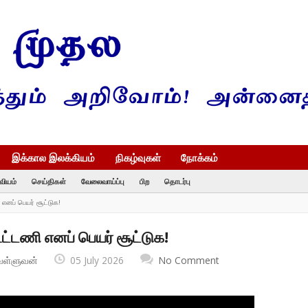
இக்கால இலக்கியம்
நிகழ்வுகள்
நோக்கம்
வியம்
செய்திகள்
வேலைவாய்ப்பு
பிற
தொடர்பு
எனப் பெயர் சூட்டுக!
ட்டணி எனப் பெயர் சூட்டுக!
வள்ளுவன்
05 July 2026
No Comment