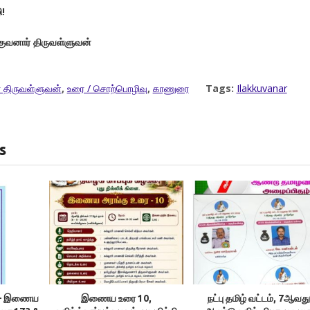
ி!
குவனார் திருவள்ளுவன்
 திருவள்ளுவன்
,
உரை / சொற்பொழிவு
,
காணுரை
Tags:
Ilakkuvanar
s
ம் – இணைய
இணைய உரை 10,
நட்பு தமிழ் வட்டம், 7ஆவது