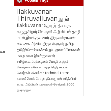
Popular Tags
ை
Ilakkuvanar
Thiruvalluvan
நூல்
ilakkuvanar
தோழர் தியாகு
எழுதுகிறார்
வெருளி அறிவியல்
தாழி
மடல்
இலக்குவனார் திருவள்ளுவன்
வைகை அனிசு
திருவள்ளுவர்
தமிழ்
தமிழ்ச்சொல்லாக்கம்
இ.பு.ஞானப்பிரகாசன்
துயர
மறைமலை இலக்குவனார்
தமிழ்க்காப்புக்கழகம்
மொழி மாற்றச்
சொற்கள்
உ.வே.சா.
குறள்நெறி
சட்டச்
சொற்கள் விளக்கம்
technical terms
கலைச்சொல்
தோழர் தியாகு
என் சரித்திரம்
சுரதா
அறிவியல் வகைமைச் சொற்கள் 3000
திருக்குறள்