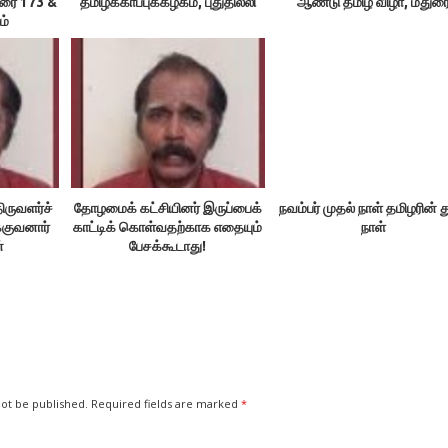
உரை 173 &
தமிழ்க்காப்புக்கழகம், புதுதில்லி
ஆண்டு தமிழ் விழா, மதுர
ம்
ிருவளர்ச்
தோழமைக் கட்சியினர் இருப்பைக்
நவம்பர் முதல் நாள் தமிழரின் 
்குவனார்
காட்டிக் கொள்வதற்காக எதையும்
நாள்
்
பேசக்கூடாது!
not be published.
Required fields are marked
*