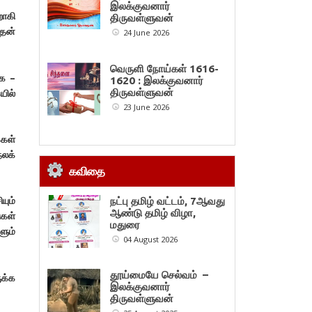
இலக்குவனார்
றாகி
திருவள்ளுவன்
பதன்
24 June 2026
வெருளி நோய்கள் 1616-
ாக –
1620 : இலக்குவனார்
யில்
திருவள்ளுவன்
23 June 2026
்கள்
நலக்
கவிதை
யும்
நட்பு தமிழ் வட்டம், 7ஆவது
ஆண்டு தமிழ் விழா,
ுகள்
மதுரை
ளும்
04 August 2026
தூய்மையே செல்வம் –
ுக்க
இலக்குவனார்
திருவள்ளுவன்