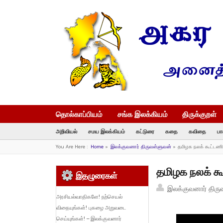
தொல்காப்பியம்
சங்க இலக்கியம்
திருக்குறள்
அறிவியல்
சமய இலக்கியம்
கட்டுரை
கதை
கவிதை
பா
You Are Here :
Home
»
இலக்குவனார் திருவள்ளுவன்
»
தமிழக நலக் கூட்டணி 
தமிழக நலக் கூ
இதழுரைகள்
இலக்குவனார் திரு
அரசியல்வாதிகளே! நற்செயல்
விதையுங்கள்! புகழை அறுவடை
செய்யுங்கள்! – இலக்குவனார்