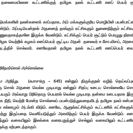
தலைமையிலான கூட்டணிக்குத் தமிழக நலக் கூட்டணி எனப் பெயர் சூ
ாட்டுமக்களின் நலன்களைக் காப்பதாக, அம் மக்களுக்குரிய மொழியின் பயன்பாட்
டும். அப்படியென்றால் அதனைத் தாங்கும் கட்சிகளும் துணைநிற்கும் கட்சிக
வதாகத்தானே இருக்க வேண்டும். கட்சிக்குப் பெயர் சூட்டும் பொழுது திராவ
மிழக வெற்றிக் கழகம் எனப்பெயர் சூட்டிய அதன் தலைவர் ச.சோ.விசய், அரசை
ே நடத்திச் செல்வார். எனவேதான் தமிழக நலக் கூட்டணி எனப்பெயர் வை
ிறிதோர்சொல் அச்சொல்லை
 அறிந்து.
(௬௱௪௰௫ – 645) என்னும் திருக்குறள் வழித் தெய்வப்புல
ொரு சொல் அதனை வெல்ல முடியாது என்னும் சிறப்பு உடைய சொல்லையே ச
 பெயரும் அவ்வாறு பிறிதொரு பெயரால் வெல்ல முடியாத தன்மை உடையதாக இர
மூக நீதி, வெற்றி போன்ற சொல்லைப் பயன்படுத்துவதைவிடத் தமிழக நலம் என்ப
் எல்லாமும் அடங்கி விடும். எனவே, ஆளுங்கட்சிக்கும் கூட்டணிக் கட்சிகளுக்
 பற்று இருப்பதை வெளிப்படுத்தும் அளவிற்குப் பெயர் இருக்க வேண்டும். எ
்தும் வகையிலும் இலக்கை வரையறுத்துச் செல்லும் வகையிலும் கூட்டணி
க்கு ஏற்புடைத்தாகும்.