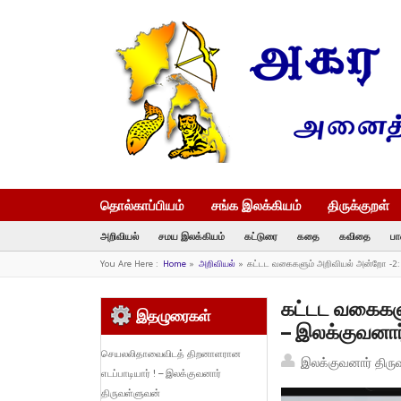
தொல்காப்பியம்
சங்க இலக்கியம்
திருக்குறள்
அறிவியல்
சமய இலக்கியம்
கட்டுரை
கதை
கவிதை
பா
You Are Here :
Home
»
அறிவியல்
»
கட்டட வகைகளும் அறிவியல் அன்றோ -2:
கட்டட வகைகளு
இதழுரைகள்
– இலக்குவனார
செயலலிதாவைவிடத் திறனாளரான
இலக்குவனார் திரு
எடப்பாடியார் ! – இலக்குவனார்
திருவள்ளுவன்