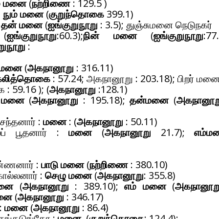
் மனை
(
நற்றிணை
: 129.5 )
:
நும் மனை
(
குறுந்தொகை
399.1)
:
தன் மனை
(
ஐங்குறுநூறு
: 3.5); துஞ்சுமனை நெடுநகர்
(
ஐங்குறுநூறு
:60.3);
நின் மனை
(
ஐங்குறுநூறு
:77.
றுநூறு
:
மனை
(
அகநானூறு
: 316.11)
கலித்தொகை
: 57.24; அகநானூறு : 203.18); பிறர் மன
59.16 ); (
அகநானூறு
:128.1)
் மனை
(
அகநானூறு
: 195.18);
தன்மனை
(
அகநானூற
சேந்தனார் :
மனை
: (
அகநானூறு
: 50.11)
ைப் பூதனார் :
மனை
(
அகநானூறு
21.7);
எம்ம
ண்ணனார் :
பாடு மனை
(
நற்றிணை
: 380.10)
ொல்லனார் :
செழு மனை
(
அகநானூறு
: 355.8)
னை
(
அகநானூறு
: 389.10);
எம் மனை
(
அகநானூற
மனை
(
அகநானூறு
: 346.17)
:
மனை
(
அகநானூறு
: 86.4)
ருங்கடுங்கோ :
மனை
(
குறுந்தொகை
: 124.4);