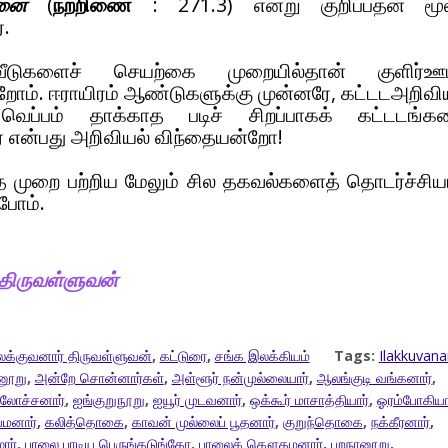
மனை
(
நற்றிணை
: 271.3) என்று குறிப்பதன் மூ
்.
ீடுகளைச் செயற்கை முறையில்தான் குளிர்ஊட்
றோம். ஈராயிரம் ஆண்டுகளுக்கு முன்னரே, கட்டடஅறிவி
வெப்பம் தாக்காத படிச் சிறப்பாகக் கட்டடங்க
 என்பது அறிவியல் விந்தையன்றோ!
த முறை பற்றிய மேலும் சில தகவல்களைத் தொடர்ச்சி
போம்.
 திருவள்ளுவன்
க்குவனார் திருவள்ளுவன்
,
கட்டுரை
,
சங்க இலக்கியம்
Tags:
Ilakkuvana
னூறு
,
அன்றே சொன்னார்கள்
,
அள்ளூர் நன்முல்லையார்
,
ஆலங்குடி வங்கனார்
,
லோச்சனார்
,
ஐங்குறுநூறு
,
ஐயூர் முடவனார்
,
ஒக்கூர் மாசாத்தியார்
,
ஓரம்போகியா
மனார்
,
கலித்தொகை
,
காவன் முல்லைப் பூதனார்
,
குறுந்தொகை
,
நக்கீரனார்
,
ழார்
,
பாலை பாடிய பெருங்கடுங்கோ
,
பாலைக் கௌதமனார்
,
புறநானூறு
,