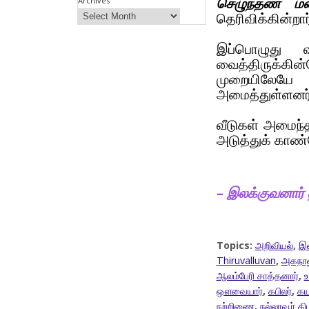
செழுந்தண் 
Archives
தெரிவிக்கின்றார
இப்பொழுது வ
வைத்திருக்கின்
முறையிலேயே 
அமைத்துள்ளனர்
வீடுகள் அமைந்
அடுத்துக் காண்
– இலக்குவனார்
Topics:
அறிவியல்
,
இல
Thiruvalluvan
,
அகநா
ஆலம்பேரி சாத்தனார்
,
உ
ஔவையார்
,
கபிலர்
,
கய
நற்றிணை
,
நல்லாவூர் கி