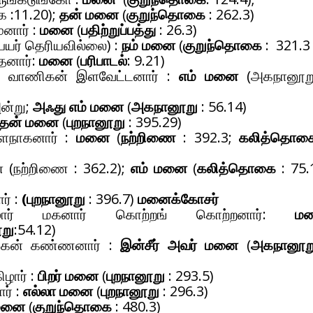
:11.20);
தன் மனை
(
குறுந்தொகை
: 262.3)
னார் :
மனை
(
பதிற்றுப்பத்து
: 26.3)
பெயர் தெரியவில்லை) :
நம் மனை
(
குறுந்தொகை
: 321.3 
ூதனார்:
மனை
(
பரிபாடல்
: 9.21)
 வாணிகன் இளவேட்டனார் :
எம் மனை
(அகநானூறு
்று;
அஃது எம் மனை
(
அகநானூறு
: 56.14)
தன் மனை
(
புறநானூறு
: 395.29)
ளநாகனார் :
மனை
(
நற்றிணை
: 392.3;
கலித்தொக
நற்றிணை : 362.2);
எம் மனை
(
கலித்தொகை
: 75.
ர் :
(புறநானூறு
: 396.7)
மனைக்கோசர்
கிழார் மகனார் கொற்றங் கொற்றனார்:
ம
று
:54.12)
சிகன் கண்ணனார் :
இன்சீர் அவர் மனை
(
அகநானூற
ழார் :
பிறர் மனை
(
புறநானூறு
: 293.5)
ர் :
எல்லா மனை
(
புறநானூறு
: 296.3)
மனை
(
குறுந்தொகை
: 480.3)