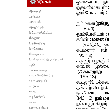
ஔவையார்:
நம
பிரிவுகள்
ஓதலாந்தையார் 
அயல்நாடு
ஓரம்போகியார் 
அறிக்கை
அறிவியல்
நும்மனை(
ஐங்கு
அழைப்பிதழ்
86.4)
இக்கால இலக்கியம்
ஓரம்போகியார் :
இதழுரை
கபிலர் :
மனை
(
இந்தி எதிர்ப்பு
(கலித்தொகை : 
இலக்கணம்
கயமனார் :
எம
இலக்குவனார்
195.19)
இலக்குவனார் திருவள்ளுவன்
கருவூர்ப் பூதஞ் 
ஈழம்
காவன் முல்ல
உண்மைக்கதை
(
அகநானூறு
உரை / சொற்பொழிவு
195.18)
உறுதிமொழிஞர்
கூடலூர்ப் பல்க
கட்டுரை
தங்காற் பொற்க
கதை
நக்கீரனார் :
ம
கருத்தரங்கம்
346.16);
நும் 
கலை
நல்லாவூர் கிழார் 
கலைச்சொற்கள்
பாலை பாடிய பெ