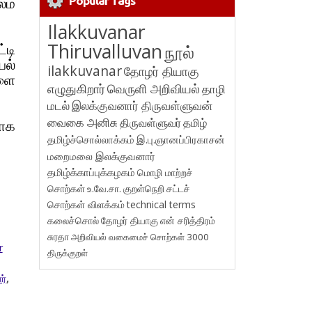
லம்
Popular Tags
Ilakkuvanar
Thiruvalluvan
டி
நூல்
யல்
ilakkuvanar
தோழர் தியாகு
ளை
எழுதுகிறார்
வெருளி அறிவியல்
தாழி
மடல்
இலக்குவனார் திருவள்ளுவன்
வைகை அனிசு
திருவள்ளுவர்
தமிழ்
யாக
தமிழ்ச்சொல்லாக்கம்
இ.பு.ஞானப்பிரகாசன்
மறைமலை இலக்குவனார்
தமிழ்க்காப்புக்கழகம்
மொழி மாற்றச்
சொற்கள்
உ.வே.சா.
குறள்நெறி
சட்டச்
சொற்கள் விளக்கம்
technical terms
கலைச்சொல்
தோழர் தியாகு
என் சரித்திரம்
சுரதா
அறிவியல் வகைமைச் சொற்கள் 3000
r
திருக்குறள்
ர்
,