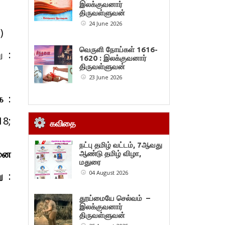
இலக்குவனார்
திருவள்ளுவன்
24 June 2026
)
வெருளி நோய்கள் 1616-
 :
1620 : இலக்குவனார்
திருவள்ளுவன்
23 June 2026
ை
:
18;
கவிதை
நட்பு தமிழ் வட்டம், 7ஆவது
னை
ஆண்டு தமிழ் விழா,
மதுரை
04 August 2026
ு
:
தூய்மையே செல்வம் –
இலக்குவனார்
திருவள்ளுவன்