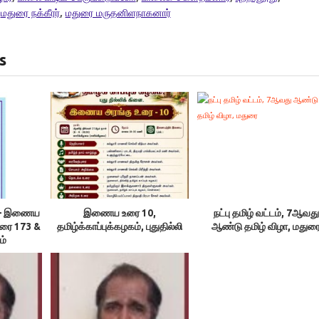
,
மதுரை நக்கீரர்
,
மதுரை மருதனிளநாகனார்
s
ம் – இணைய
இணைய உரை 10,
நட்பு தமிழ் வட்டம், 7ஆவது
உரை 173 &
தமிழ்க்காப்புக்கழகம், புதுதில்லி
ஆண்டு தமிழ் விழா, மதுர
ம்