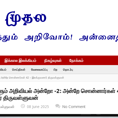
இக்கால இலக்கியம்
நிகழ்வுகள்
நோக்கம்
வியம்
செய்திகள்
வேலைவாய்ப்பு
பிற
தொடர்பு
 அன்றே சொன்னார்கள் 42 – இலக்குவனார் திருவள்ளுவன்
ம் அறிவியல் அன்றோ -2: அன்றே சொன்னார்கள் 
் திருவள்ளுவன்
வள்ளுவன்
08 June 2025
No Comment