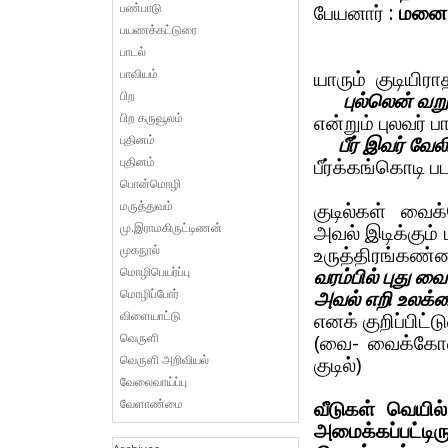
பண்பாடு
பேயனார் :
மனை
பயணக்கட்டுரை
பாடல்
பாவியம்
யாரும் குடியிர
பிற
புல்லென் வ
பிற கருவூலம்
என்றும் புலவர
புதினம்
பீர் இவர் வே
புதினம்
பீர்க்கங்கொடி பட
பொன்மொழி
மருத்துவம்
குடில்கள் வைக
மு.இராமகிருட்டிணன்
அவல் இடிக்கும்
முகநூல்
உருத்திரங்கண்
மொழிபெயர்ப்பு
வரம்பில் புது வை
மொழிப்போர்
அவல் எறி உலக்கை
விளையாட்டு
எனக் குறிப்பிட்டு
வெருளி
(வை- வைக்கோல்
வெருளி அறிவியல்
குடில்)
வேலைவாய்ப்பு
வேளாண்மை
வீடுகள் வெயில்
அமைக்கப்பட்டிர