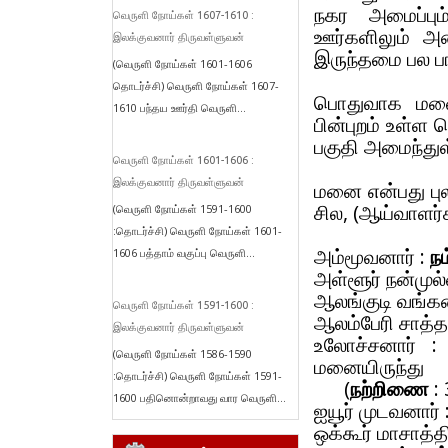
நகர அமைப்பும
வெருளி நோய்கள் 1607-1610 :
ஊர்களிலும் அம
இலக்குவனார் திருவள்ளுவன்
இருந்தமை பல ப
(வெருளி நோய்கள் 1601-1606
தொடர்ச்சி) வெருளி நோய்கள் 1607-
பொதுவாக மனை எ
1610 பந்தய ஊர்தி வெருளி...
பின்புறம் உள்ள 
பகுதி அமைந்துள்
வெருளி நோய்கள் 1601-1606 :
இலக்குவனார் திருவள்ளுவன்
மனை என்பது புல
சில, (ஆய்வாளர்க
(வெருளி நோய்கள் 1591-1600
:தொடர்ச்சி) வெருளி நோய்கள் 1601-
அம்மூவனார் :
ந
1606 பத்தாம் வகுப்பு வெருளி...
அள்ளூர் நன்முல
ஆலங்குடி வங்கன
வெருளி நோய்கள் 1591-1600 :
ஆலம்பேரி சாத்த
இலக்குவனார் திருவள்ளுவன்
உலோச்சனார் 
(வெருளி நோய்கள் 1586-1590
மனையிருந்து
:தொடர்ச்சி) வெருளி நோய்கள் 1591-
(
நற்றிணை
: 
1600 பதினொன்றாவது வார வெருளி...
ஐயூர் முடவனார் 
ஒக்கூர் மாசாத்தி