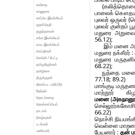
கவிதை
(கலித்தொகை 
காணுரை
பாலைக் கௌதம
காப்பிய இலக்கியம்
புலவர் ஒருவர் (
குறள்நெறி
புலவர் குன்றம் ப
குறுந்தகவல்
மதுரை அறுவை
சங்க இலக்கியம்
56.12);
சமய இலக்கியம்
இம் மனை அன
செய்திகள்
மதுரை நக்கீரர் :
செவ்வி / பேட்டி
மதுரை மருதனி
தமிழறிஞர்கள்
68.22);
தமிழிசை
நுந்தை மனை (
திருக்குறள்
77.18; 89.2)
திரைப்பட மதிப்பீடு
மாங்குடி மருதனா
தேர்தல்
மாற்றூர் 
தொடர்கதை
மனை
(
அகநானூ
தொல்காப்பியம்
செல்லூர்ககோ
நாடகம்
66.22)
நிகழ்வுகள்
நொச்சி நியமங்கி
படங்கள்
வெள்ளை மாறனா
பணிமலர்
பேயனார் :
தன் 