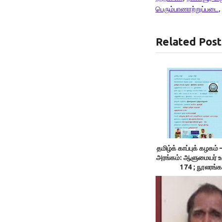
பெரும்பாணாற்றுப்படை
Related Post
தமிழ்க் காப்புக் கழக
அரங்கம்: ஆளுமையர் 
174 ; நூலரங்க