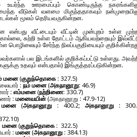
் உயர்ந்த ஊரமைப்பும் கொண்டிருந்த நகரங்களில
ைந்த வீடுகள் வளமை மிகுந்ததாகவும் நன்முறையில
ாடல்கள் மூலம் தெரியவருகின்றன.
ன்பது வீட்டையும் வீட்டின் முன்புறம் உள்ள முற்ற
கொல்லை, சுற்றி உள்ள தோட்டம் ஆகியவற்றையும் இவ்வீட்ட
ள பொழிலையும் சேர்ந்த நிலப்பகுதியையும் குறிக்கின்றத
வர்களால் பல இடங்களில் குறிக்கப்பட்டு உள்ளது. அவற்ற
ளுக்கு உதவும் என்பதால்) இங்குத்தரப்படுகின்றன.
ம் மனை
(
குறுந்தொகை
: 327.5)
்லையார் :
நம் மனை
(
அகநானூறு
: 46.9)
ார் :
எம்மனை
(
நற்றிணை
: 330.7)
னார் :
மனைவயின்
(அகநானூறு : 47.9-12)
:
மனை
(
அகநானூறு
: 400.2;
அகநானூறு
: 300.
372.10)
:
மனை
(
குறுந்தொகை
: 322.5)
யார் :
மனை
(
அகநானூறு
: 384.13)