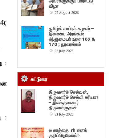
அவர்களுக்குப் பாராட்டு
விழா
07 August 2026
4);
தமிழ்க் காப்புக் கழகம் –
இணைய அரங்கம்:
ஆளுமையர் உரை 169 &
170 ; நூலரங்கம்
ை
08 July 2026
ு
:
கட்டுரை
னை
திருவளர்ச் செல்வன்,
திருவளர்ச் செல்வி சரியா?
– இலக்குவனார்
திருவள்ளுவன்
21 July 2026
ு
:
ல கரத்தை rh எனக்
குறிப்பிடுவோம்!-