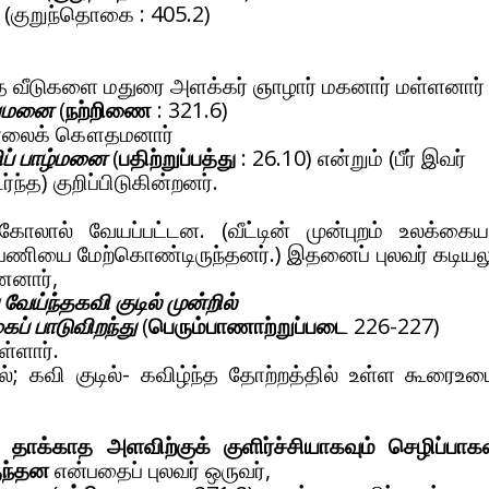
(குறுந்தொகை : 405.2)
ாத வீடுகளை மதுரை அளக்கர் ஞாழார் மகனார் மள்ளனார் 
றுமனை
(
நற்றிணை
: 321.6)
் பாலைக் கௌதமனார்
லிப் பாழ்மனை
(
பதிற்றுப்பத்து
: 26.10) என்றும் (பீர் இவர்
ர்ந்த) குறிப்பிடுகின்றனர்.
்கோலால் வேயப்பட்டன. (வீட்டின் முன்புறம் உலக்கைய
 பணியை மேற்கொண்டிருந்தனர்.) இதனைப் புலவர் கடியல
ணனார்,
 வேய்ந்தகவி குடில் முன்றில்
ப் பாடுவிறந்து
(
பெரும்பாணாற்றுப்படை
226-227)
ள்ளார்.
; கவி குடில்- கவிழ்ந்த தோற்றத்தில் உள்ள கூரைஉ
 தாக்காத அளவிற்குக் குளிர்ச்சியாகவும் செழிப்பாகவ
ுந்தன
என்பதைப் புலவர் ஒருவர்,