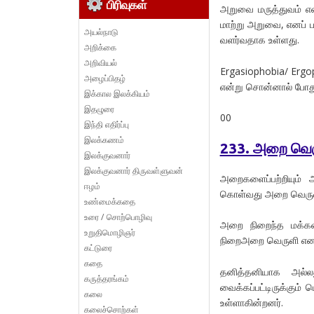
பிரிவுகள்
அறுவை மருத்துவம் என
மாற்று அறுவை, எனப் 
அயல்நாடு
வளர்வதாக உள்ளது.
அறிக்கை
அறிவியல்
Ergasiophobia/ Ergo
அழைப்பிதழ்
என்று சொன்னால் போது
இக்கால இலக்கியம்
இதழுரை
00
இந்தி எதிர்ப்பு
இலக்கணம்
233. அறை வெர
இலக்குவனார்
இலக்குவனார் திருவள்ளுவன்
அறைகளைப்பற்றியும் 
ஈழம்
கொள்வது அறை வெருள
உண்மைக்கதை
உரை / சொற்பொழிவு
அறை நிறைந்த மக்களை
உறுதிமொழிஞர்
நிறைஅறை வெருளி எனலா
கட்டுரை
கதை
தனித்தனியாக அல்ல
கருத்தரங்கம்
வைக்கப்பட்டிருக்கும்
கலை
உள்ளாகின்றனர்.
கலைச்சொற்கள்