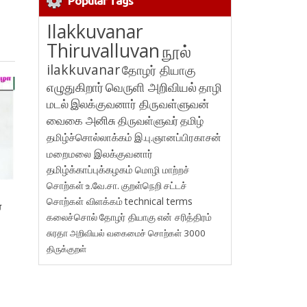
Popular Tags
Ilakkuvanar
Thiruvalluvan
நூல்
ilakkuvanar
தோழர் தியாகு
எழுதுகிறார்
வெருளி அறிவியல்
தாழி
மடல்
இலக்குவனார் திருவள்ளுவன்
வைகை அனிசு
திருவள்ளுவர்
தமிழ்
தமிழ்ச்சொல்லாக்கம்
இ.பு.ஞானப்பிரகாசன்
மறைமலை இலக்குவனார்
தமிழ்க்காப்புக்கழகம்
மொழி மாற்றச்
சொற்கள்
உ.வே.சா.
குறள்நெறி
சட்டச்
சொற்கள் விளக்கம்
technical terms
ை
கலைச்சொல்
தோழர் தியாகு
என் சரித்திரம்
சுரதா
அறிவியல் வகைமைச் சொற்கள் 3000
திருக்குறள்