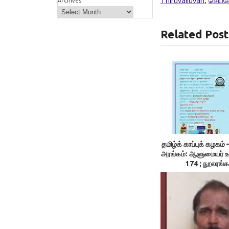
Thiruvalluvan
,
செய்க
Archives
Related Post
தமிழ்க் காப்புக் கழக
அரங்கம்: ஆளுமையர் 
174 ; நூலரங்க