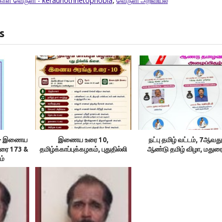
ோள் வெருளி - keraunothnetophobia
,
வெருளி அறிவியல்
s
ம் – இணைய
இணைய உரை 10,
நட்பு தமிழ் வட்டம், 7ஆவது
உரை 173 &
தமிழ்க்காப்புக்கழகம், புதுதில்லி
ஆண்டு தமிழ் விழா, மதுர
ம்