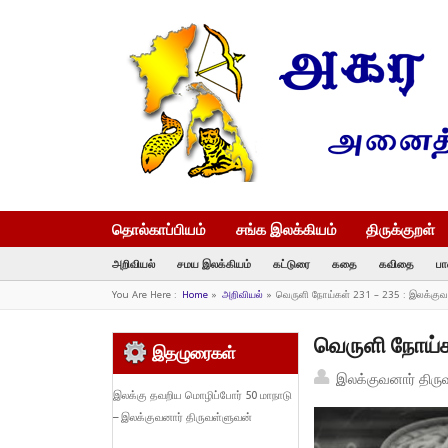
தொல்காப்பியம்
சங்க இலக்கியம்
திருக்குறள்
அறிவியல்
சமய இலக்கியம்
கட்டுரை
கதை
கவிதை
பா
You Are Here :
Home
»
அறிவியல்
»
வெருளி நோய்கள் 231 – 235 : இலக்குவ
வெருளி நோய்க
இதழுரைகள்
இலக்குவனார் திரு
இலக்கு தவறிய மொழிப்போர் 50 மாநாடு
– இலக்குவனார் திருவள்ளுவன்