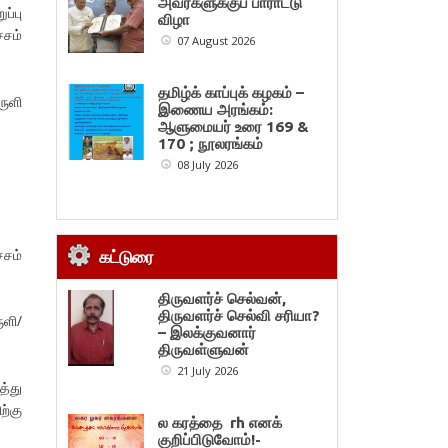
அவர்களுக்குப் பாராட்டு
ப்பு
விழா
்சம்
07 August 2026
தமிழ்க் காப்புக் கழகம் –
ருளி
இணைய அரங்கம்:
ஆளுமையர் உரை 169 &
170 ; நூலரங்கம்
08 July 2026
்சம்
கட்டுரை
திருவளர்ச் செல்வன்,
திருவளர்ச் செல்வி சரியா?
ுளி/
– இலக்குவனார்
திருவள்ளுவன்
21 July 2026
்து
ற்கு
ல கரத்தை rh எனக்
குறிப்பிடுவோம்!-