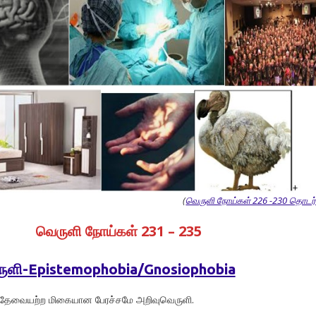
(
வெருளி நோய்கள் 226 -230 தொடர்
வெருளி நோய்கள் 231 – 235
ருளி-Epistemophobia/Gnosiophobia
ம் தேவையற்ற மிகையான பேரச்சமே அறிவுவெருளி.