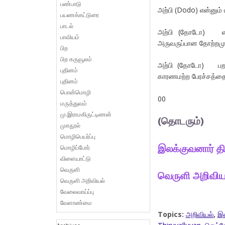
பண்பாடு
அற்பி (Dodo) என்னும்
பயணக்கட்டுரை
பாடல்
அற்பி (தோடோ) என்ப
பாவியம்
அருவருப்பான தோற்ற
பிற
பிற கருவூலம்
அற்பி (தோடோ) பறவை
புதினம்
காரணமற்ற பேரச்சத்தைய
புதினம்
பொன்மொழி
00
மருத்துவம்
மு.இராமகிருட்டிணன்
(தொடரும்)
முகநூல்
மொழிபெயர்ப்பு
இலக்குவனார் த
மொழிப்போர்
விளையாட்டு
வெருளி
வெருளி அறிவிய
வெருளி அறிவியல்
வேலைவாய்ப்பு
வேளாண்மை
Topics:
அறிவியல்
,
இல