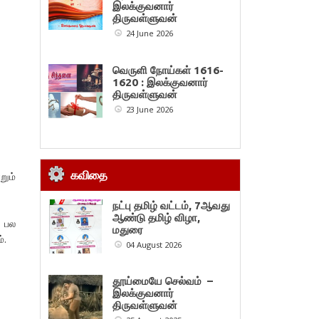
இலக்குவனார்
திருவள்ளுவன்
24 June 2026
வெருளி நோய்கள் 1616-
1620 : இலக்குவனார்
திருவள்ளுவன்
23 June 2026
கவிதை
ும்
நட்பு தமிழ் வட்டம், 7ஆவது
ஆண்டு தமிழ் விழா,
ு பல
மதுரை
்.
04 August 2026
தூய்மையே செல்வம் –
இலக்குவனார்
திருவள்ளுவன்