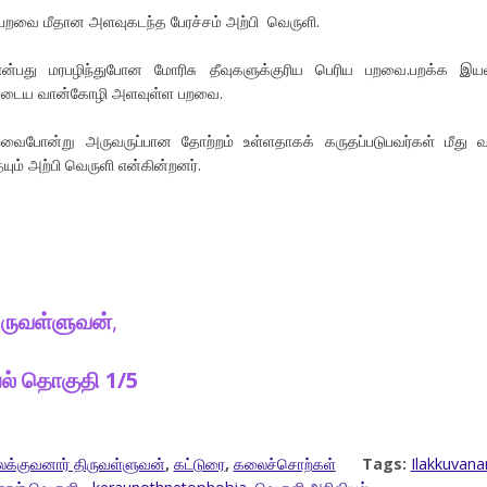
 பறவை மீதான அளவுகடந்த பேரச்சம் அற்பி வெருளி.
து மரபழிந்துபோன மோரிசு தீவுகளுக்குரிய பெரிய பறவை.பறக்க இய
முடைய வான்கோழி அளவுள்ள பறவை.
போன்று அருவருப்பான தோற்றம் உள்ளதாகக் கருதப்படுபவர்கள் மீது வர
ும் அற்பி வெருளி என்கின்றனர்.
ிருவள்ளுவன்
,
ல் தொகுதி 1/5
க்குவனார் திருவள்ளுவன்
,
கட்டுரை
,
கலைச்சொற்கள்
Tags:
Ilakkuvana