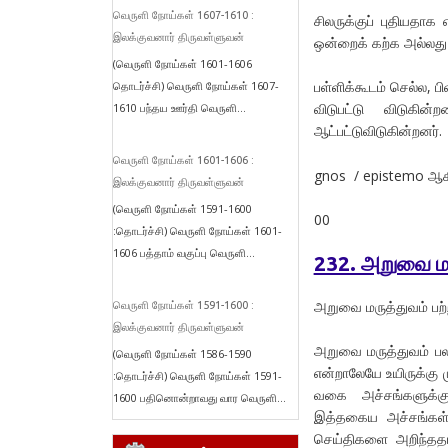
வெருளி நோய்கள் 1607-1610 :
சிலருக்குப் புதியதாக 
இலக்குவனார் திருவள்ளுவன்
ஒன்றைக் கற்க அல்லது அ
(வெருளி நோய்கள் 1601-1606
பள்ளிக்கூடம் செல்ல, பி
தொடர்ச்சி) வெருளி நோய்கள் 1607-
விடுபட்டு விடுகின
1610 பந்தய ஊர்தி வெருளி...
ஆட்பட்டுவிடுகின்றனர்.
வெருளி நோய்கள் 1601-1606 :
gnos / epistemo ஆகி
இலக்குவனார் திருவள்ளுவன்
(வெருளி நோய்கள் 1591-1600
00
:தொடர்ச்சி) வெருளி நோய்கள் 1601-
1606 பத்தாம் வகுப்பு வெருளி...
232. அறுவை ம
அறுவை மருத்துவம் பற்
வெருளி நோய்கள் 1591-1600 :
இலக்குவனார் திருவள்ளுவன்
அறுவை மருத்துவம் ப
(வெருளி நோய்கள் 1586-1590
என்றாலேயே உயிருக்கு 
:தொடர்ச்சி) வெருளி நோய்கள் 1591-
வகை அச்சங்களுக்கு 
1600 பதினொன்றாவது வார வெருளி...
இத்தகைய அச்சங்கள் 
செய்திகளை அறிந்ததா