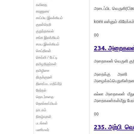
கவிதை
அடைப்பிட வெருளி(Clau
காணுரை
காப்பிய இலக்கியம்
koini என்னும் கிரேக்க
குறள்நெறி
குறுந்தகவல்
00
சங்க இலக்கியம்
சமய இலக்கியம்
234. அறைகலன்
செய்திகள்
செவ்வி / பேட்டி
அறைகலன் வெருளி குறி
தமிழறிஞர்கள்
தமிழிசை
அறைக்கு அணி ச
திருக்குறள்
அழைக்கப்பெறுகின்றன
திரைப்பட மதிப்பீடு
தேர்தல்
எல்லா அறைகலன் மீதும்
தொடர்கதை
அறைகலன்கள்மீது பேரச்
தொல்காப்பியம்
நாடகம்
00
நிகழ்வுகள்
படங்கள்
235. அற்பி வெ
பணிமலர்