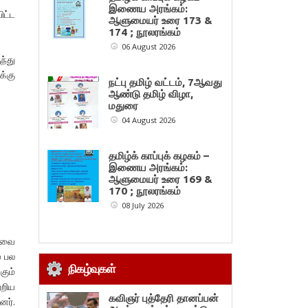
இணைய அரங்கம்:
ிட்ட
ஆளுமையர் உரை 173 &
174 ; நூலரங்கம்
06 August 2026
ந்து
்கு
நட்பு தமிழ் வட்டம், 7ஆவது
ஆண்டு தமிழ் விழா,
மதுரை
04 August 2026
தமிழ்க் காப்புக் கழகம் –
இணைய அரங்கம்:
ஆளுமையர் உரை 169 &
170 ; நூலரங்கம்
08 July 2026
றுவை
் பல
நிகழ்வுகள்
கும்
்றிய
கவிஞர் புத்தேரி தானப்பன்
னர்.