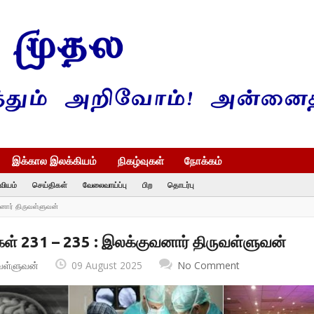
இக்கால இலக்கியம்
நிகழ்வுகள்
நோக்கம்
வியம்
செய்திகள்
வேலைவாய்ப்பு
பிற
தொடர்பு
னார் திருவள்ளுவன்
ள் 231 – 235 : இலக்குவனார் திருவள்ளுவன்
வள்ளுவன்
09 August 2025
No Comment